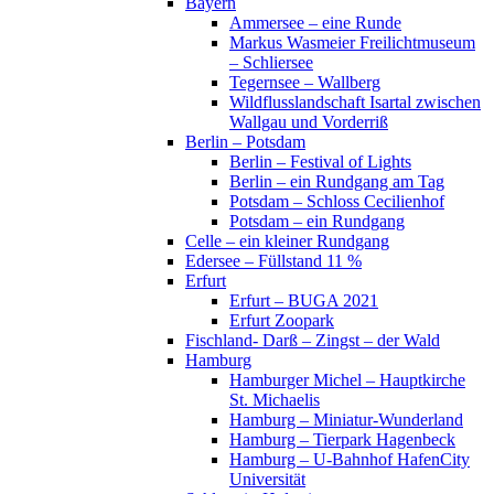
Bayern
Ammersee – eine Runde
Markus Wasmeier Freilichtmuseum
– Schliersee
Tegernsee – Wallberg
Wildflusslandschaft Isartal zwischen
Wallgau und Vorderriß
Berlin – Potsdam
Berlin – Festival of Lights
Berlin – ein Rundgang am Tag
Potsdam – Schloss Cecilienhof
Potsdam – ein Rundgang
Celle – ein kleiner Rundgang
Edersee – Füllstand 11 %
Erfurt
Erfurt – BUGA 2021
Erfurt Zoopark
Fischland- Darß – Zingst – der Wald
Hamburg
Hamburger Michel – Hauptkirche
St. Michaelis
Hamburg – Miniatur-Wunderland
Hamburg – Tierpark Hagenbeck
Hamburg – U-Bahnhof HafenCity
Universität