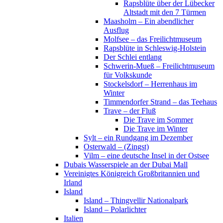
Rapsblüte über der Lübecker
Altstadt mit den 7 Türmen
Maasholm – Ein abendlicher
Ausflug
Molfsee – das Freilichtmuseum
Rapsblüte in Schleswig-Holstein
Der Schlei entlang
Schwerin-Mueß – Freilichtmuseum
für Volkskunde
Stockelsdorf – Herrenhaus im
Winter
Timmendorfer Strand – das Teehaus
Trave – der Fluß
Die Trave im Sommer
Die Trave im Winter
Sylt – ein Rundgang im Dezember
Osterwald – (Zingst)
Vilm – eine deutsche Insel in der Ostsee
Dubais Wasserspiele an der Dubai Mall
Vereinigtes Königreich Großbritannien und
Irland
Island
Island – Thingvellir Nationalpark
Island – Polarlichter
Italien