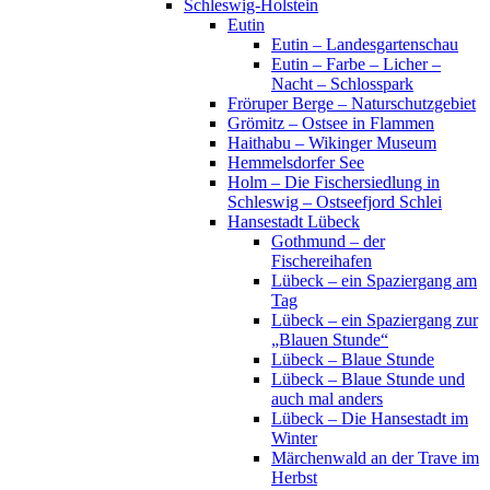
Schleswig-Holstein
Eutin
Eutin – Landesgartenschau
Eutin – Farbe – Licher –
Nacht – Schlosspark
Fröruper Berge – Naturschutzgebiet
Grömitz – Ostsee in Flammen
Haithabu – Wikinger Museum
Hemmelsdorfer See
Holm – Die Fischersiedlung in
Schleswig – Ostseefjord Schlei
Hansestadt Lübeck
Gothmund – der
Fischereihafen
Lübeck – ein Spaziergang am
Tag
Lübeck – ein Spaziergang zur
„Blauen Stunde“
Lübeck – Blaue Stunde
Lübeck – Blaue Stunde und
auch mal anders
Lübeck – Die Hansestadt im
Winter
Märchenwald an der Trave im
Herbst