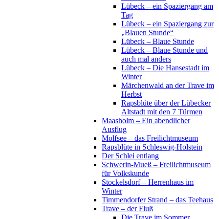
Lübeck – ein Spaziergang am
Tag
Lübeck – ein Spaziergang zur
„Blauen Stunde“
Lübeck – Blaue Stunde
Lübeck – Blaue Stunde und
auch mal anders
Lübeck – Die Hansestadt im
Winter
Märchenwald an der Trave im
Herbst
Rapsblüte über der Lübecker
Altstadt mit den 7 Türmen
Maasholm – Ein abendlicher
Ausflug
Molfsee – das Freilichtmuseum
Rapsblüte in Schleswig-Holstein
Der Schlei entlang
Schwerin-Mueß – Freilichtmuseum
für Volkskunde
Stockelsdorf – Herrenhaus im
Winter
Timmendorfer Strand – das Teehaus
Trave – der Fluß
Die Trave im Sommer