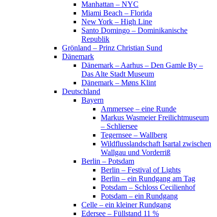
Manhattan – NYC
Miami Beach – Florida
New York – High Line
Santo Domingo – Dominikanische
Republik
Grönland – Prinz Christian Sund
Dänemark
Dänemark – Aarhus – Den Gamle By –
Das Alte Stadt Museum
Dänemark – Møns Klint
Deutschland
Bayern
Ammersee – eine Runde
Markus Wasmeier Freilichtmuseum
– Schliersee
Tegernsee – Wallberg
Wildflusslandschaft Isartal zwischen
Wallgau und Vorderriß
Berlin – Potsdam
Berlin – Festival of Lights
Berlin – ein Rundgang am Tag
Potsdam – Schloss Cecilienhof
Potsdam – ein Rundgang
Celle – ein kleiner Rundgang
Edersee – Füllstand 11 %