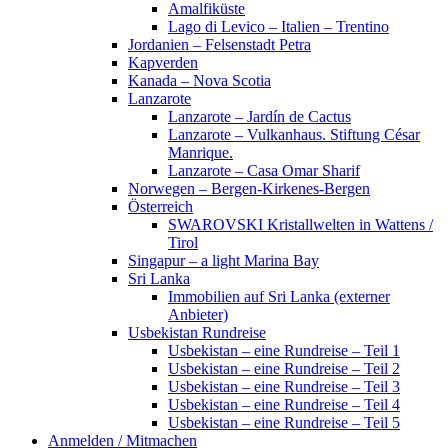
Amalfiküste
Lago di Levico – Italien – Trentino
Jordanien – Felsenstadt Petra
Kapverden
Kanada – Nova Scotia
Lanzarote
Lanzarote – Jardín de Cactus
Lanzarote – Vulkanhaus. Stiftung César
Manrique.
Lanzarote – Casa Omar Sharif
Norwegen – Bergen-Kirkenes-Bergen
Österreich
SWAROVSKI Kristallwelten in Wattens /
Tirol
Singapur – a light Marina Bay
Sri Lanka
Immobilien auf Sri Lanka (externer
Anbieter)
Usbekistan Rundreise
Usbekistan – eine Rundreise – Teil 1
Usbekistan – eine Rundreise – Teil 2
Usbekistan – eine Rundreise – Teil 3
Usbekistan – eine Rundreise – Teil 4
Usbekistan – eine Rundreise – Teil 5
Anmelden / Mitmachen