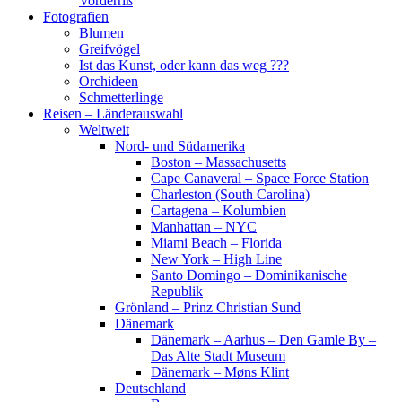
Vorderriß
Fotografien
Blumen
Greifvögel
Ist das Kunst, oder kann das weg ???
Orchideen
Schmetterlinge
Reisen – Länderauswahl
Weltweit
Nord- und Südamerika
Boston – Massachusetts
Cape Canaveral – Space Force Station
Charleston (South Carolina)
Cartagena – Kolumbien
Manhattan – NYC
Miami Beach – Florida
New York – High Line
Santo Domingo – Dominikanische
Republik
Grönland – Prinz Christian Sund
Dänemark
Dänemark – Aarhus – Den Gamle By –
Das Alte Stadt Museum
Dänemark – Møns Klint
Deutschland