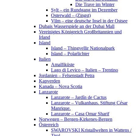
Die Trave im Winter
Sylt – ein Rundgang im Dezember
Osterwald – (Zingst)
Vilm – eine deutsche Insel in der Ostsee
Dubais Wasserspiele an der Dubai Mall
Vereinigtes Königreich Großbritannien und
Irland
Island
Island – Thingvellir Nationalpark
Island – Polarlichter
Italien
Amalfiküste
Lago di Levico – Italien – Trentino
Jordanien – Felsenstadt Petra
Kapverden
Kanada – Nova Scotia
Lanzarote
Lanzarote – Jardín de Cactus
Lanzarote – Vulkanhaus. Stiftung César
Manrique.
Lanzarote – Casa Omar Sharif
Norwegen – Bergen-Kirkenes-Bergen
Österreich
SWAROVSKI Kristallwelten in Wattens /
Tirol