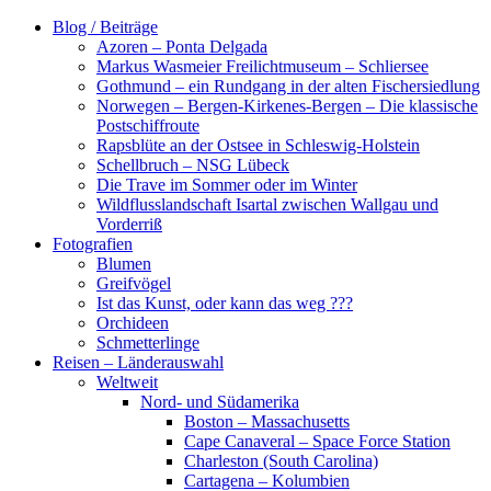
Zum
Blog / Beiträge
Inhalt
Azoren – Ponta Delgada
springen
Markus Wasmeier Freilichtmuseum – Schliersee
Gothmund – ein Rundgang in der alten Fischersiedlung
Norwegen – Bergen-Kirkenes-Bergen – Die klassische
Postschiffroute
Rapsblüte an der Ostsee in Schleswig-Holstein
Schellbruch – NSG Lübeck
Die Trave im Sommer oder im Winter
Wildflusslandschaft Isartal zwischen Wallgau und
Vorderriß
Fotografien
Blumen
Greifvögel
Ist das Kunst, oder kann das weg ???
Orchideen
Schmetterlinge
Reisen – Länderauswahl
Weltweit
Nord- und Südamerika
Boston – Massachusetts
Cape Canaveral – Space Force Station
Charleston (South Carolina)
Cartagena – Kolumbien