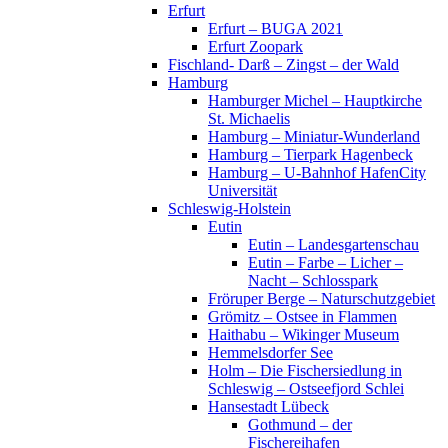
Erfurt
Erfurt – BUGA 2021
Erfurt Zoopark
Fischland- Darß – Zingst – der Wald
Hamburg
Hamburger Michel – Hauptkirche
St. Michaelis
Hamburg – Miniatur-Wunderland
Hamburg – Tierpark Hagenbeck
Hamburg – U-Bahnhof HafenCity
Universität
Schleswig-Holstein
Eutin
Eutin – Landesgartenschau
Eutin – Farbe – Licher –
Nacht – Schlosspark
Fröruper Berge – Naturschutzgebiet
Grömitz – Ostsee in Flammen
Haithabu – Wikinger Museum
Hemmelsdorfer See
Holm – Die Fischersiedlung in
Schleswig – Ostseefjord Schlei
Hansestadt Lübeck
Gothmund – der
Fischereihafen