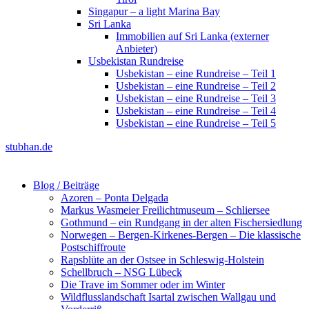
Singapur – a light Marina Bay
Sri Lanka
Immobilien auf Sri Lanka (externer
Anbieter)
Usbekistan Rundreise
Usbekistan – eine Rundreise – Teil 1
Usbekistan – eine Rundreise – Teil 2
Usbekistan – eine Rundreise – Teil 3
Usbekistan – eine Rundreise – Teil 4
Usbekistan – eine Rundreise – Teil 5
stubhan.de
Blog / Beiträge
Azoren – Ponta Delgada
Markus Wasmeier Freilichtmuseum – Schliersee
Gothmund – ein Rundgang in der alten Fischersiedlung
Norwegen – Bergen-Kirkenes-Bergen – Die klassische
Postschiffroute
Rapsblüte an der Ostsee in Schleswig-Holstein
Schellbruch – NSG Lübeck
Die Trave im Sommer oder im Winter
Wildflusslandschaft Isartal zwischen Wallgau und