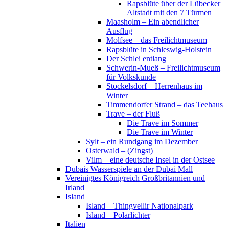
Rapsblüte über der Lübecker
Altstadt mit den 7 Türmen
Maasholm – Ein abendlicher
Ausflug
Molfsee – das Freilichtmuseum
Rapsblüte in Schleswig-Holstein
Der Schlei entlang
Schwerin-Mueß – Freilichtmuseum
für Volkskunde
Stockelsdorf – Herrenhaus im
Winter
Timmendorfer Strand – das Teehaus
Trave – der Fluß
Die Trave im Sommer
Die Trave im Winter
Sylt – ein Rundgang im Dezember
Osterwald – (Zingst)
Vilm – eine deutsche Insel in der Ostsee
Dubais Wasserspiele an der Dubai Mall
Vereinigtes Königreich Großbritannien und
Irland
Island
Island – Thingvellir Nationalpark
Island – Polarlichter
Italien