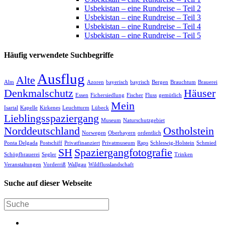
Usbekistan – eine Rundreise – Teil 2
Usbekistan – eine Rundreise – Teil 3
Usbekistan – eine Rundreise – Teil 4
Usbekistan – eine Rundreise – Teil 5
Häufig verwendete Suchbegriffe
Ausflug
Alte
Alm
Azoren
bayerisch
bayrisch
Bergen
Brauchtum
Brauerei
Denkmalschutz
Häuser
Essen
Fichersiedlung
Fischer
Fluss
gemütlich
Mein
Isartal
Kapelle
Kirkenes
Leuchtturm
Lübeck
Lieblingsspaziergang
Museum
Naturschutzgebiet
Norddeutschland
Ostholstein
Norwegen
Oberbayern
ordentlich
Ponta Delgada
Postschiff
Privatfinanziert
Privatmuseum
Raps
Schleswig-Holstein
Schmied
SH
Spaziergangfotografie
Schöpfbrauerei
Segler
Trinken
Veranstaltungen
Vorderriß
Wallgau
Wildflusslandschaft
Suche auf dieser Webseite