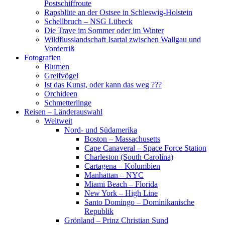
Postschiffroute
Rapsblüte an der Ostsee in Schleswig-Holstein
Schellbruch – NSG Lübeck
Die Trave im Sommer oder im Winter
Wildflusslandschaft Isartal zwischen Wallgau und
Vorderriß
Fotografien
Blumen
Greifvögel
Ist das Kunst, oder kann das weg ???
Orchideen
Schmetterlinge
Reisen – Länderauswahl
Weltweit
Nord- und Südamerika
Boston – Massachusetts
Cape Canaveral – Space Force Station
Charleston (South Carolina)
Cartagena – Kolumbien
Manhattan – NYC
Miami Beach – Florida
New York – High Line
Santo Domingo – Dominikanische
Republik
Grönland – Prinz Christian Sund