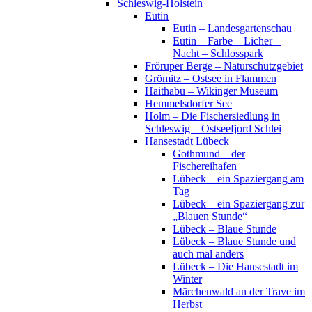
Schleswig-Holstein
Eutin
Eutin – Landesgartenschau
Eutin – Farbe – Licher –
Nacht – Schlosspark
Fröruper Berge – Naturschutzgebiet
Grömitz – Ostsee in Flammen
Haithabu – Wikinger Museum
Hemmelsdorfer See
Holm – Die Fischersiedlung in
Schleswig – Ostseefjord Schlei
Hansestadt Lübeck
Gothmund – der
Fischereihafen
Lübeck – ein Spaziergang am
Tag
Lübeck – ein Spaziergang zur
„Blauen Stunde“
Lübeck – Blaue Stunde
Lübeck – Blaue Stunde und
auch mal anders
Lübeck – Die Hansestadt im
Winter
Märchenwald an der Trave im
Herbst