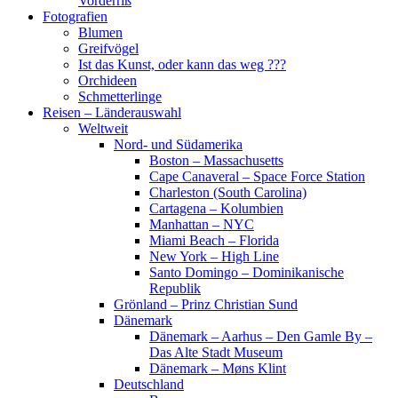
Vorderriß
Fotografien
Blumen
Greifvögel
Ist das Kunst, oder kann das weg ???
Orchideen
Schmetterlinge
Reisen – Länderauswahl
Weltweit
Nord- und Südamerika
Boston – Massachusetts
Cape Canaveral – Space Force Station
Charleston (South Carolina)
Cartagena – Kolumbien
Manhattan – NYC
Miami Beach – Florida
New York – High Line
Santo Domingo – Dominikanische
Republik
Grönland – Prinz Christian Sund
Dänemark
Dänemark – Aarhus – Den Gamle By –
Das Alte Stadt Museum
Dänemark – Møns Klint
Deutschland