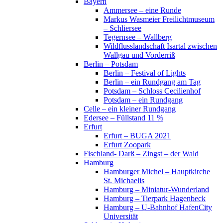
Bayern
Ammersee – eine Runde
Markus Wasmeier Freilichtmuseum
– Schliersee
Tegernsee – Wallberg
Wildflusslandschaft Isartal zwischen
Wallgau und Vorderriß
Berlin – Potsdam
Berlin – Festival of Lights
Berlin – ein Rundgang am Tag
Potsdam – Schloss Cecilienhof
Potsdam – ein Rundgang
Celle – ein kleiner Rundgang
Edersee – Füllstand 11 %
Erfurt
Erfurt – BUGA 2021
Erfurt Zoopark
Fischland- Darß – Zingst – der Wald
Hamburg
Hamburger Michel – Hauptkirche
St. Michaelis
Hamburg – Miniatur-Wunderland
Hamburg – Tierpark Hagenbeck
Hamburg – U-Bahnhof HafenCity
Universität