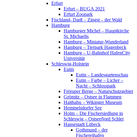
Erfurt
Erfurt – BUGA 2021
Erfurt Zoopark
Fischland- Darß – Zingst – der Wald
Hamburg
Hamburger Michel – Hauptkirche
St. Michaelis
Hamburg – Miniatur-Wunderland
Hamburg – Tierpark Hagenbeck
Hamburg – U-Bahnhof HafenCity
Universität
Schleswig-Holstein
Eutin
Eutin – Landesgartenschau
Eutin – Farbe – Licher –
Nacht – Schlosspark
Fröruper Berge – Naturschutzgebiet
Grömitz – Ostsee in Flammen
Haithabu – Wikinger Museum
Hemmelsdorfer See
Holm – Die Fischersiedlung in
Schleswig – Ostseefjord Schlei
Hansestadt Lübeck
Gothmund – der
Fischereihafen