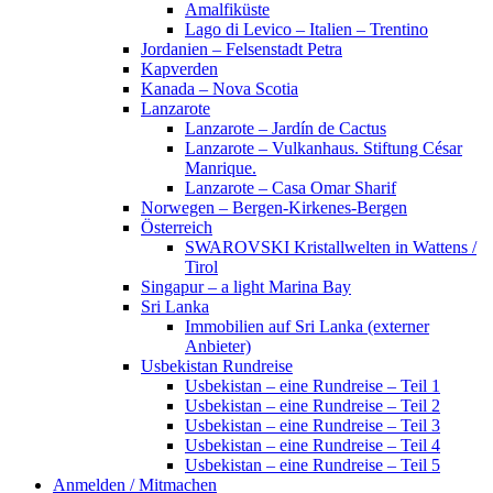
Amalfiküste
Lago di Levico – Italien – Trentino
Jordanien – Felsenstadt Petra
Kapverden
Kanada – Nova Scotia
Lanzarote
Lanzarote – Jardín de Cactus
Lanzarote – Vulkanhaus. Stiftung César
Manrique.
Lanzarote – Casa Omar Sharif
Norwegen – Bergen-Kirkenes-Bergen
Österreich
SWAROVSKI Kristallwelten in Wattens /
Tirol
Singapur – a light Marina Bay
Sri Lanka
Immobilien auf Sri Lanka (externer
Anbieter)
Usbekistan Rundreise
Usbekistan – eine Rundreise – Teil 1
Usbekistan – eine Rundreise – Teil 2
Usbekistan – eine Rundreise – Teil 3
Usbekistan – eine Rundreise – Teil 4
Usbekistan – eine Rundreise – Teil 5
Anmelden / Mitmachen