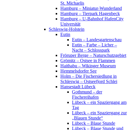
St. Michaelis
Hamburg – Miniatur-Wunderland
Hamburg – Tierpark Hagenbeck
Hamburg – U-Bahnhof HafenCity
Universität
Schleswig-Holstein
Eutin
Eutin – Landesgartenschau
Eutin – Farbe – Licher –
Nacht – Schlosspark
Fröruper Berge – Naturschutzgebiet
Grömitz – Ostsee in Flammen
Haithabu – Wikinger Museum
Hemmelsdorfer See
Holm – Die Fischersiedlung in
Schleswig – Ostseefjord Schlei
Hansestadt Lübeck
Gothmund – der
Fischereihafen
Lübeck – ein Spaziergang am
Tag
Lübeck – ein Spaziergang zur
„Blauen Stunde“
Lübeck – Blaue Stunde
Lübeck – Blaue Stunde und