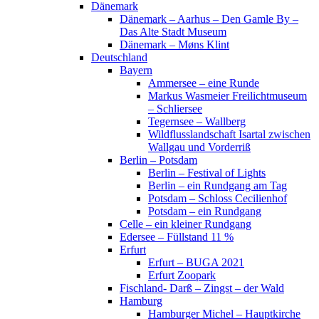
Dänemark
Dänemark – Aarhus – Den Gamle By –
Das Alte Stadt Museum
Dänemark – Møns Klint
Deutschland
Bayern
Ammersee – eine Runde
Markus Wasmeier Freilichtmuseum
– Schliersee
Tegernsee – Wallberg
Wildflusslandschaft Isartal zwischen
Wallgau und Vorderriß
Berlin – Potsdam
Berlin – Festival of Lights
Berlin – ein Rundgang am Tag
Potsdam – Schloss Cecilienhof
Potsdam – ein Rundgang
Celle – ein kleiner Rundgang
Edersee – Füllstand 11 %
Erfurt
Erfurt – BUGA 2021
Erfurt Zoopark
Fischland- Darß – Zingst – der Wald
Hamburg
Hamburger Michel – Hauptkirche