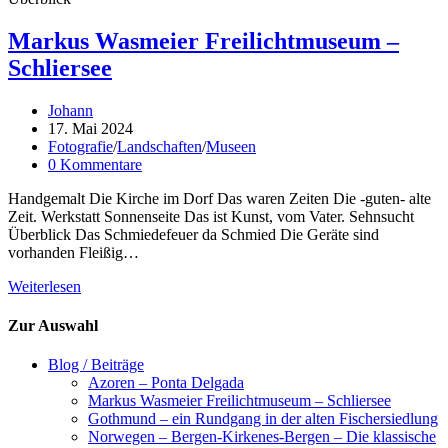
Markus Wasmeier Freilichtmuseum –
Schliersee
Beitrags-
Johann
Autor:
Beitrag
17. Mai 2024
veröffentlicht:
Beitrags-
Fotografie
/
Landschaften
/
Museen
Kategorie:
Beitrags-
0 Kommentare
Kommentare:
Handgemalt Die Kirche im Dorf Das waren Zeiten Die -guten- alte
Zeit. Werkstatt Sonnenseite Das ist Kunst, vom Vater. Sehnsucht
Überblick Das Schmiedefeuer da Schmied Die Geräte sind
vorhanden Fleißig…
Markus
Weiterlesen
Wasmeier
Freilichtmuseum
Zur Auswahl
–
Schliersee
Blog / Beiträge
Azoren – Ponta Delgada
Markus Wasmeier Freilichtmuseum – Schliersee
Gothmund – ein Rundgang in der alten Fischersiedlung
Norwegen – Bergen-Kirkenes-Bergen – Die klassische