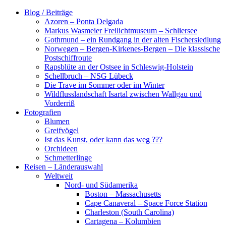
Zum
Blog / Beiträge
Inhalt
Azoren – Ponta Delgada
springen
Markus Wasmeier Freilichtmuseum – Schliersee
Gothmund – ein Rundgang in der alten Fischersiedlung
Norwegen – Bergen-Kirkenes-Bergen – Die klassische
Postschiffroute
Rapsblüte an der Ostsee in Schleswig-Holstein
Schellbruch – NSG Lübeck
Die Trave im Sommer oder im Winter
Wildflusslandschaft Isartal zwischen Wallgau und
Vorderriß
Fotografien
Blumen
Greifvögel
Ist das Kunst, oder kann das weg ???
Orchideen
Schmetterlinge
Reisen – Länderauswahl
Weltweit
Nord- und Südamerika
Boston – Massachusetts
Cape Canaveral – Space Force Station
Charleston (South Carolina)
Cartagena – Kolumbien