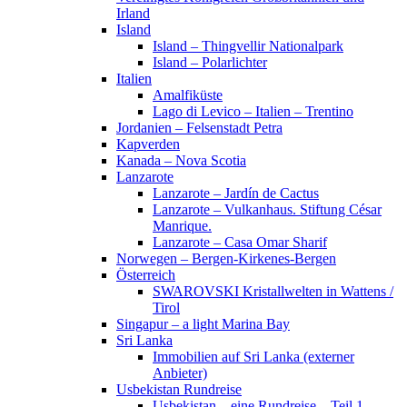
Irland
Island
Island – Thingvellir Nationalpark
Island – Polarlichter
Italien
Amalfiküste
Lago di Levico – Italien – Trentino
Jordanien – Felsenstadt Petra
Kapverden
Kanada – Nova Scotia
Lanzarote
Lanzarote – Jardín de Cactus
Lanzarote – Vulkanhaus. Stiftung César
Manrique.
Lanzarote – Casa Omar Sharif
Norwegen – Bergen-Kirkenes-Bergen
Österreich
SWAROVSKI Kristallwelten in Wattens /
Tirol
Singapur – a light Marina Bay
Sri Lanka
Immobilien auf Sri Lanka (externer
Anbieter)
Usbekistan Rundreise
Usbekistan – eine Rundreise – Teil 1