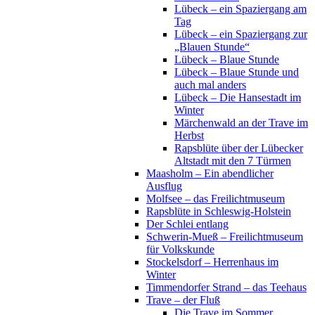
Lübeck – ein Spaziergang am
Tag
Lübeck – ein Spaziergang zur
„Blauen Stunde“
Lübeck – Blaue Stunde
Lübeck – Blaue Stunde und
auch mal anders
Lübeck – Die Hansestadt im
Winter
Märchenwald an der Trave im
Herbst
Rapsblüte über der Lübecker
Altstadt mit den 7 Türmen
Maasholm – Ein abendlicher
Ausflug
Molfsee – das Freilichtmuseum
Rapsblüte in Schleswig-Holstein
Der Schlei entlang
Schwerin-Mueß – Freilichtmuseum
für Volkskunde
Stockelsdorf – Herrenhaus im
Winter
Timmendorfer Strand – das Teehaus
Trave – der Fluß
Die Trave im Sommer