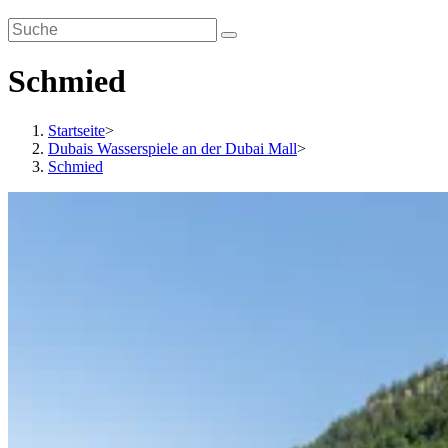
Schmied
Startseite
>
Dubais Wasserspiele an der Dubai Mall
>
Schmied