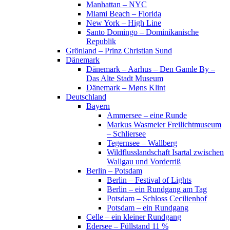
Manhattan – NYC
Miami Beach – Florida
New York – High Line
Santo Domingo – Dominikanische
Republik
Grönland – Prinz Christian Sund
Dänemark
Dänemark – Aarhus – Den Gamle By –
Das Alte Stadt Museum
Dänemark – Møns Klint
Deutschland
Bayern
Ammersee – eine Runde
Markus Wasmeier Freilichtmuseum
– Schliersee
Tegernsee – Wallberg
Wildflusslandschaft Isartal zwischen
Wallgau und Vorderriß
Berlin – Potsdam
Berlin – Festival of Lights
Berlin – ein Rundgang am Tag
Potsdam – Schloss Cecilienhof
Potsdam – ein Rundgang
Celle – ein kleiner Rundgang
Edersee – Füllstand 11 %