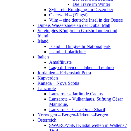
Die Trave im Winter
Sylt – ein Rundgang im Dezember
Osterwald – (Zingst)
Vilm – eine deutsche Insel in der Ostsee
Dubais Wasserspiele an der Dubai Mall
Vereinigtes Königreich Großbritannien und
Irland
Island
Island – Thingvellir Nationalpark
Island – Polarlichter
Italien
Amalfiküste
Lago di Levico – Italien – Trentino
Jordanien – Felsenstadt Petra
Kapverden
Kanada – Nova Scotia
Lanzarote
Lanzarote – Jardín de Cactus
Lanzarote – Vulkanhaus. Stiftung César
Manrique.
Lanzarote – Casa Omar Sharif
Norwegen – Bergen-Kirkenes-Bergen
Österreich
SWAROVSKI Kristallwelten in Wattens /
Tirol