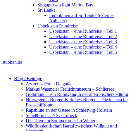
Singapur – a light Marina Bay
Sri Lanka
Immobilien auf Sri Lanka (externer
Anbieter)
Usbekistan Rundreise
Usbekistan – eine Rundreise – Teil 1
Usbekistan – eine Rundreise – Teil 2
Usbekistan – eine Rundreise – Teil 3
Usbekistan – eine Rundreise – Teil 4
Usbekistan – eine Rundreise – Teil 5
stubhan.de
Blog / Beiträge
Azoren – Ponta Delgada
Markus Wasmeier Freilichtmuseum – Schliersee
Gothmund – ein Rundgang in der alten Fischersiedlung
Norwegen – Bergen-Kirkenes-Bergen – Die klassische
Postschiffroute
Rapsblüte an der Ostsee in Schleswig-Holstein
Schellbruch – NSG Lübeck
Die Trave im Sommer oder im Winter
Wildflusslandschaft Isartal zwischen Wallgau und