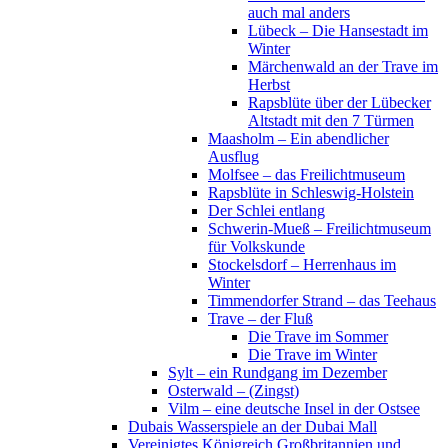
auch mal anders
Lübeck – Die Hansestadt im
Winter
Märchenwald an der Trave im
Herbst
Rapsblüte über der Lübecker
Altstadt mit den 7 Türmen
Maasholm – Ein abendlicher
Ausflug
Molfsee – das Freilichtmuseum
Rapsblüte in Schleswig-Holstein
Der Schlei entlang
Schwerin-Mueß – Freilichtmuseum
für Volkskunde
Stockelsdorf – Herrenhaus im
Winter
Timmendorfer Strand – das Teehaus
Trave – der Fluß
Die Trave im Sommer
Die Trave im Winter
Sylt – ein Rundgang im Dezember
Osterwald – (Zingst)
Vilm – eine deutsche Insel in der Ostsee
Dubais Wasserspiele an der Dubai Mall
Vereinigtes Königreich Großbritannien und