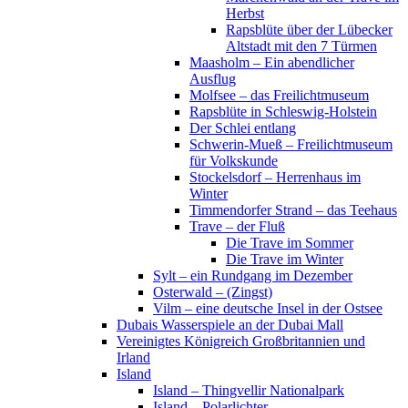
Herbst
Rapsblüte über der Lübecker
Altstadt mit den 7 Türmen
Maasholm – Ein abendlicher
Ausflug
Molfsee – das Freilichtmuseum
Rapsblüte in Schleswig-Holstein
Der Schlei entlang
Schwerin-Mueß – Freilichtmuseum
für Volkskunde
Stockelsdorf – Herrenhaus im
Winter
Timmendorfer Strand – das Teehaus
Trave – der Fluß
Die Trave im Sommer
Die Trave im Winter
Sylt – ein Rundgang im Dezember
Osterwald – (Zingst)
Vilm – eine deutsche Insel in der Ostsee
Dubais Wasserspiele an der Dubai Mall
Vereinigtes Königreich Großbritannien und
Irland
Island
Island – Thingvellir Nationalpark
Island – Polarlichter