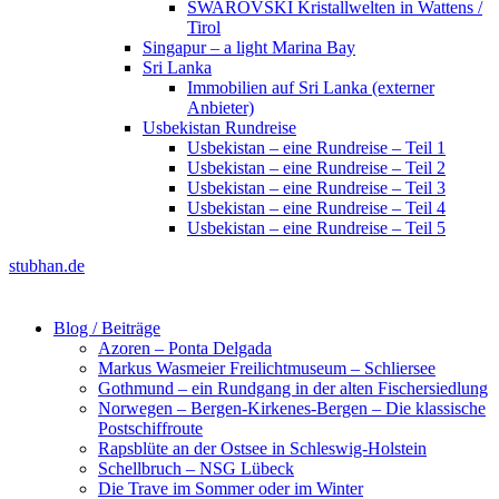
SWAROVSKI Kristallwelten in Wattens /
Tirol
Singapur – a light Marina Bay
Sri Lanka
Immobilien auf Sri Lanka (externer
Anbieter)
Usbekistan Rundreise
Usbekistan – eine Rundreise – Teil 1
Usbekistan – eine Rundreise – Teil 2
Usbekistan – eine Rundreise – Teil 3
Usbekistan – eine Rundreise – Teil 4
Usbekistan – eine Rundreise – Teil 5
stubhan.de
Blog / Beiträge
Azoren – Ponta Delgada
Markus Wasmeier Freilichtmuseum – Schliersee
Gothmund – ein Rundgang in der alten Fischersiedlung
Norwegen – Bergen-Kirkenes-Bergen – Die klassische
Postschiffroute
Rapsblüte an der Ostsee in Schleswig-Holstein
Schellbruch – NSG Lübeck
Die Trave im Sommer oder im Winter