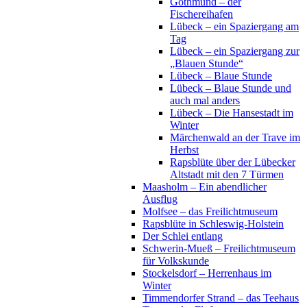
Gothmund – der
Fischereihafen
Lübeck – ein Spaziergang am
Tag
Lübeck – ein Spaziergang zur
„Blauen Stunde“
Lübeck – Blaue Stunde
Lübeck – Blaue Stunde und
auch mal anders
Lübeck – Die Hansestadt im
Winter
Märchenwald an der Trave im
Herbst
Rapsblüte über der Lübecker
Altstadt mit den 7 Türmen
Maasholm – Ein abendlicher
Ausflug
Molfsee – das Freilichtmuseum
Rapsblüte in Schleswig-Holstein
Der Schlei entlang
Schwerin-Mueß – Freilichtmuseum
für Volkskunde
Stockelsdorf – Herrenhaus im
Winter
Timmendorfer Strand – das Teehaus