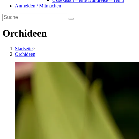
Usbekistan – eine Rundreise – Teil 5
Anmelden / Mitmachen
Orchideen
Startseite
>
Orchideen