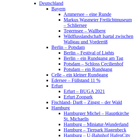
Deutschland
Bayern
Ammersee – eine Runde
Markus Wasmeier Freilichtmuseum
– Schliersee
Tegernsee – Wallberg
Wildflusslandschaft Isartal zwischen
Wallgau und Vorderriß
Berlin – Potsdam
Berlin – Festival of Lights
Berlin – ein Rundgang am Tag
Potsdam – Schloss Cecilienhof
Potsdam – ein Rundgang
Celle – ein kleiner Rundgang
Edersee – Füllstand 11 %
Erfurt
Erfurt – BUGA 2021
Erfurt Zoopark
Fischland- Darß – Zingst – der Wald
Hamburg
Hamburger Michel – Hauptkirche
St. Michaelis
Hamburg – Miniatur-Wunderland
Hamburg – Tierpark Hagenbeck
Hamburg – U-Bahnhof HafenCity