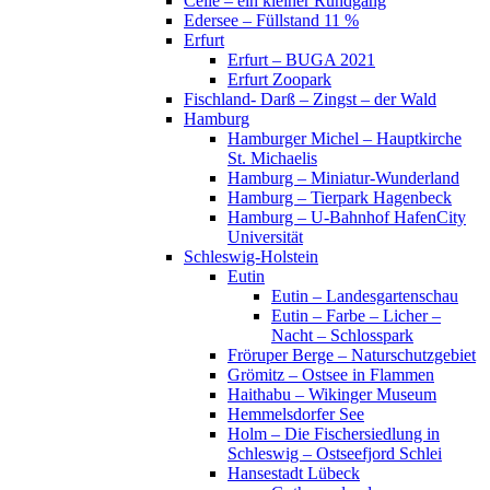
Celle – ein kleiner Rundgang
Edersee – Füllstand 11 %
Erfurt
Erfurt – BUGA 2021
Erfurt Zoopark
Fischland- Darß – Zingst – der Wald
Hamburg
Hamburger Michel – Hauptkirche
St. Michaelis
Hamburg – Miniatur-Wunderland
Hamburg – Tierpark Hagenbeck
Hamburg – U-Bahnhof HafenCity
Universität
Schleswig-Holstein
Eutin
Eutin – Landesgartenschau
Eutin – Farbe – Licher –
Nacht – Schlosspark
Fröruper Berge – Naturschutzgebiet
Grömitz – Ostsee in Flammen
Haithabu – Wikinger Museum
Hemmelsdorfer See
Holm – Die Fischersiedlung in
Schleswig – Ostseefjord Schlei
Hansestadt Lübeck