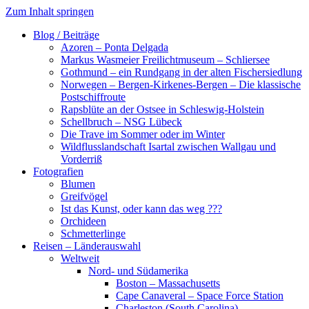
Zum Inhalt springen
Blog / Beiträge
Azoren – Ponta Delgada
Markus Wasmeier Freilichtmuseum – Schliersee
Gothmund – ein Rundgang in der alten Fischersiedlung
Norwegen – Bergen-Kirkenes-Bergen – Die klassische
Postschiffroute
Rapsblüte an der Ostsee in Schleswig-Holstein
Schellbruch – NSG Lübeck
Die Trave im Sommer oder im Winter
Wildflusslandschaft Isartal zwischen Wallgau und
Vorderriß
Fotografien
Blumen
Greifvögel
Ist das Kunst, oder kann das weg ???
Orchideen
Schmetterlinge
Reisen – Länderauswahl
Weltweit
Nord- und Südamerika
Boston – Massachusetts
Cape Canaveral – Space Force Station
Charleston (South Carolina)