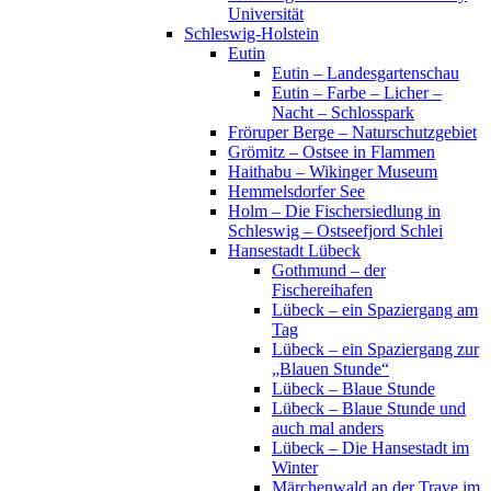
Universität
Schleswig-Holstein
Eutin
Eutin – Landesgartenschau
Eutin – Farbe – Licher –
Nacht – Schlosspark
Fröruper Berge – Naturschutzgebiet
Grömitz – Ostsee in Flammen
Haithabu – Wikinger Museum
Hemmelsdorfer See
Holm – Die Fischersiedlung in
Schleswig – Ostseefjord Schlei
Hansestadt Lübeck
Gothmund – der
Fischereihafen
Lübeck – ein Spaziergang am
Tag
Lübeck – ein Spaziergang zur
„Blauen Stunde“
Lübeck – Blaue Stunde
Lübeck – Blaue Stunde und
auch mal anders
Lübeck – Die Hansestadt im
Winter
Märchenwald an der Trave im