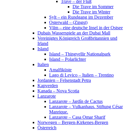
Trave – der Fluß
Die Trave im Sommer
Die Trave im Winter
Sylt – ein Rundgang im Dezember
Osterwald – (Zingst)
Vilm – eine deutsche Insel in der Ostsee
Dubais Wasserspiele an der Dubai Mall
Vereinigtes Königreich Großbritannien und
Irland
Island
Island – Thingvellir Nationalpark
Island – Polarlichter
Italien
Amalfiküste
Lago di Levico – Italien – Trentino
Jordanien – Felsenstadt Petra
Kapverden
Kanada – Nova Scotia
Lanzarote
Lanzarote – Jardín de Cactus
Lanzarote – Vulkanhaus. Stiftung César
Manrique.
Lanzarote – Casa Omar Sharif
Norwegen – Bergen-Kirkenes-Bergen
Österreich