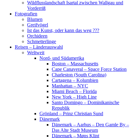
Wildflusslandschaft Isartal zwischen Wallgau und
Vorderriß
Fotografien
Blumen
Greifvögel
Ist das Kunst, oder kann das weg ???
Orchideen
Schmetterlinge
Reisen – Länderauswahl
Weltweit
Nord- und Südamerika
Boston – Massachusetts
Cape Canaveral – Space Force Station
Charleston (South Carolina)
Cartagena – Kolumbien
Manhattan – NYC
Miami Beach – Florida
New York – High Line
Santo Domingo – Dominikanische
Republik
Grönland – Prinz Christian Sund
Dänemark
Dänemark – Aarhus – Den Gamle By –
Das Alte Stadt Museum
Dänemark – Møns Klint