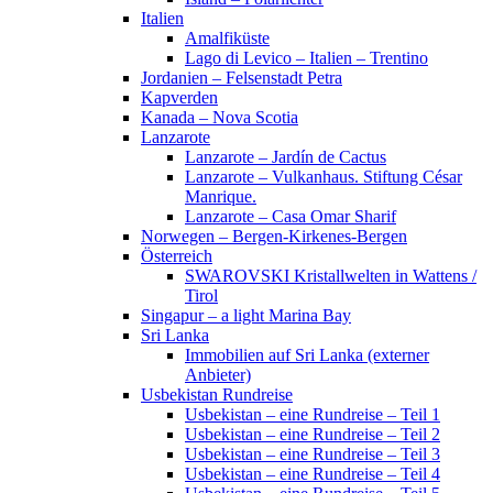
Italien
Amalfiküste
Lago di Levico – Italien – Trentino
Jordanien – Felsenstadt Petra
Kapverden
Kanada – Nova Scotia
Lanzarote
Lanzarote – Jardín de Cactus
Lanzarote – Vulkanhaus. Stiftung César
Manrique.
Lanzarote – Casa Omar Sharif
Norwegen – Bergen-Kirkenes-Bergen
Österreich
SWAROVSKI Kristallwelten in Wattens /
Tirol
Singapur – a light Marina Bay
Sri Lanka
Immobilien auf Sri Lanka (externer
Anbieter)
Usbekistan Rundreise
Usbekistan – eine Rundreise – Teil 1
Usbekistan – eine Rundreise – Teil 2
Usbekistan – eine Rundreise – Teil 3
Usbekistan – eine Rundreise – Teil 4