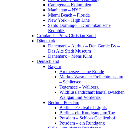
Cartagena – Kolumbien
Manhattan – NYC
Miami Beach – Florida
New York – High Line
Santo Domingo – Dominikanische
Republik
Grönland – Prinz Christian Sund
Dänemark
Dänemark – Aarhus – Den Gamle By –
Das Alte Stadt Museum
Dänemark – Møns Klint
Deutschland
Bayern
Ammersee – eine Runde
Markus Wasmeier Freilichtmuseum
– Schliersee
Tegernsee – Wallberg
Wildflusslandschaft Isartal zwischen
Wallgau und Vorderriß
Berlin – Potsdam
Berlin – Festival of Lights
Berlin – ein Rundgang am Tag
Potsdam – Schloss Cecilienhof
Potsdam – ein Rundgang