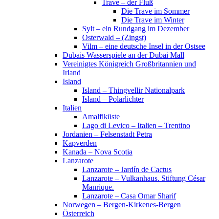
Trave – der Fluß
Die Trave im Sommer
Die Trave im Winter
Sylt – ein Rundgang im Dezember
Osterwald – (Zingst)
Vilm – eine deutsche Insel in der Ostsee
Dubais Wasserspiele an der Dubai Mall
Vereinigtes Königreich Großbritannien und
Irland
Island
Island – Thingvellir Nationalpark
Island – Polarlichter
Italien
Amalfiküste
Lago di Levico – Italien – Trentino
Jordanien – Felsenstadt Petra
Kapverden
Kanada – Nova Scotia
Lanzarote
Lanzarote – Jardín de Cactus
Lanzarote – Vulkanhaus. Stiftung César
Manrique.
Lanzarote – Casa Omar Sharif
Norwegen – Bergen-Kirkenes-Bergen
Österreich