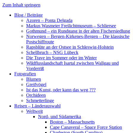
Zum Inhalt springen
Blog / Beiträge
Azoren – Ponta Delgada
Markus Wasmeier Freilichtmuseum – Schliersee
Gothmund – ein Rundgang in der alten Fischersiedlung
Norwegen – Bergen-Kirkenes-Bergen – Die klassische
Postschiffroute
Rapsblüte an der Ostsee in Schleswig-Holstein
Schellbruch – NSG Lübeck
Die Trave im Sommer oder im Winter
Wildflusslandschaft Isartal zwischen Wallgau und
Vorderriß
Fotografien
Blumen
Greifvögel
Ist das Kunst, oder kann das weg ???
Orchideen
Schmetterlinge
Reisen – Länderauswahl
Weltweit
Nord- und Südamerika
Boston – Massachusetts
Cape Canaveral – Space Force Station
Charleston (South Carolina)