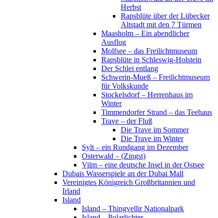
Herbst
Rapsblüte über der Lübecker
Altstadt mit den 7 Türmen
Maasholm – Ein abendlicher
Ausflug
Molfsee – das Freilichtmuseum
Rapsblüte in Schleswig-Holstein
Der Schlei entlang
Schwerin-Mueß – Freilichtmuseum
für Volkskunde
Stockelsdorf – Herrenhaus im
Winter
Timmendorfer Strand – das Teehaus
Trave – der Fluß
Die Trave im Sommer
Die Trave im Winter
Sylt – ein Rundgang im Dezember
Osterwald – (Zingst)
Vilm – eine deutsche Insel in der Ostsee
Dubais Wasserspiele an der Dubai Mall
Vereinigtes Königreich Großbritannien und
Irland
Island
Island – Thingvellir Nationalpark
Island – Polarlichter