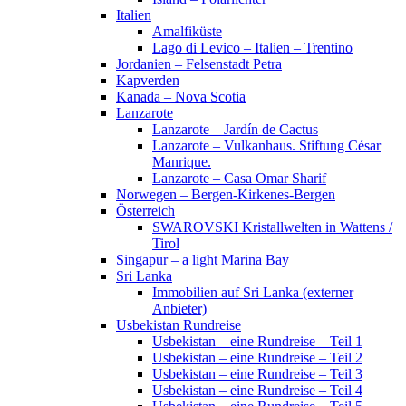
Italien
Amalfiküste
Lago di Levico – Italien – Trentino
Jordanien – Felsenstadt Petra
Kapverden
Kanada – Nova Scotia
Lanzarote
Lanzarote – Jardín de Cactus
Lanzarote – Vulkanhaus. Stiftung César
Manrique.
Lanzarote – Casa Omar Sharif
Norwegen – Bergen-Kirkenes-Bergen
Österreich
SWAROVSKI Kristallwelten in Wattens /
Tirol
Singapur – a light Marina Bay
Sri Lanka
Immobilien auf Sri Lanka (externer
Anbieter)
Usbekistan Rundreise
Usbekistan – eine Rundreise – Teil 1
Usbekistan – eine Rundreise – Teil 2
Usbekistan – eine Rundreise – Teil 3
Usbekistan – eine Rundreise – Teil 4