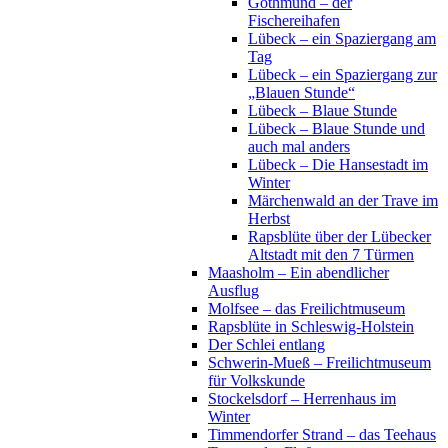
Gothmund – der
Fischereihafen
Lübeck – ein Spaziergang am
Tag
Lübeck – ein Spaziergang zur
„Blauen Stunde“
Lübeck – Blaue Stunde
Lübeck – Blaue Stunde und
auch mal anders
Lübeck – Die Hansestadt im
Winter
Märchenwald an der Trave im
Herbst
Rapsblüte über der Lübecker
Altstadt mit den 7 Türmen
Maasholm – Ein abendlicher
Ausflug
Molfsee – das Freilichtmuseum
Rapsblüte in Schleswig-Holstein
Der Schlei entlang
Schwerin-Mueß – Freilichtmuseum
für Volkskunde
Stockelsdorf – Herrenhaus im
Winter
Timmendorfer Strand – das Teehaus