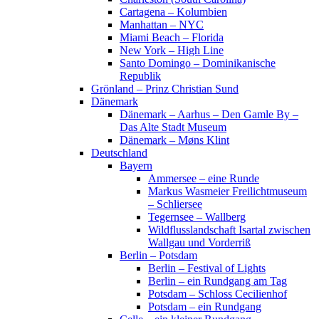
Cartagena – Kolumbien
Manhattan – NYC
Miami Beach – Florida
New York – High Line
Santo Domingo – Dominikanische
Republik
Grönland – Prinz Christian Sund
Dänemark
Dänemark – Aarhus – Den Gamle By –
Das Alte Stadt Museum
Dänemark – Møns Klint
Deutschland
Bayern
Ammersee – eine Runde
Markus Wasmeier Freilichtmuseum
– Schliersee
Tegernsee – Wallberg
Wildflusslandschaft Isartal zwischen
Wallgau und Vorderriß
Berlin – Potsdam
Berlin – Festival of Lights
Berlin – ein Rundgang am Tag
Potsdam – Schloss Cecilienhof
Potsdam – ein Rundgang