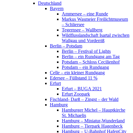
Deutschland
Bayern
Ammersee – eine Runde
Markus Wasmeier Freilichtmuseum
– Schliersee
Tegernsee – Wallberg
Wildflusslandschaft Isartal zwischen
Wallgau und Vorderriß
Berlin – Potsdam
Berlin – Festival of Lights
Berlin – ein Rundgang am Tag
Potsdam – Schloss Cecilienhof
Potsdam – ein Rundgang
Celle – ein kleiner Rundgang
Edersee – Füllstand 11 %
Erfurt
Erfurt – BUGA 2021
Erfurt Zoopark
Fischland- Darß – Zingst – der Wald
Hamburg
Hamburger Michel – Hauptkirche
St. Michaelis
Hamburg – Miniatur-Wunderland
Hamburg – Tierpark Hagenbeck
Hamburg – U-Bahnhof HafenCity