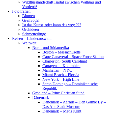
Wildflusslandschaft Isartal zwischen Wallgau und
Vorderriß
Fotografien
Blumen
Greifvögel
Ist das Kunst, oder kann das weg ???
Orchideen
Schmetterlinge
Reisen – Länderauswahl
Weltweit
Nord- und Südamerika
Boston – Massachusetts
Cape Canaveral – Space Force Station
Charleston (South Carolina)
Cartagena – Kolumbien
Manhattan – NYC
Miami Beach – Florida
New York – High Line
Santo Domingo – Dominikanische
Republik
Grönland – Prinz Christian Sund
Dänemark
Dänemark – Aarhus – Den Gamle By –
Das Alte Stadt Museum
Dänemark – Møns Klint