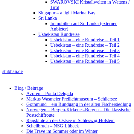
SWAROVSKI Kristallwelten in Wattens /
Tirol
Singapur – a light Marina Bay
Sri Lanka
Immobilien auf Sri Lanka (externer
Anbieter)
Usbekistan Rundreise
Usbekistan – eine Rundreise – Teil 1
Usbekistan – eine Rundreise – Teil 2
Usbekistan – eine Rundreise – Teil 3
Usbekistan – eine Rundreise – Teil 4
Usbekistan – eine Rundreise – Teil 5
stubhan.de
Blog / Beiträge
Azoren – Ponta Delgada
Markus Wasmeier Freilichtmuseum – Schliersee
Gothmund – ein Rundgang in der alten Fischersiedlung
Norwegen – Bergen-Kirkenes-Bergen – Die klassische
Postschiffroute
Rapsblüte an der Ostsee in Schleswig-Holstein
Schellbruch – NSG Lübeck
Die Trave im Sommer oder im Winter