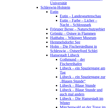
Universität
Schleswig-Holstein
Eutin
Eutin – Landesgartenschau
Eutin – Farbe – Licher –
Nacht – Schlosspark
Fröruper Berge – Naturschutzgebiet
Grömitz – Ostsee in Flammen
Haithabu – Wikinger Museum
Hemmelsdorfer See
Holm – Die Fischersiedlung in
Schleswig – Ostseefjord Schlei
Hansestadt Lübeck
Gothmund – der
Fischereihafen
Lübeck – ein Spaziergang am
Tag
Lübeck – ein Spaziergang zur
„Blauen Stunde“
Lübeck – Blaue Stunde
Lübeck – Blaue Stunde und
auch mal anders
Lübeck – Die Hansestadt im
Winter
Märchenwald an der Trave im