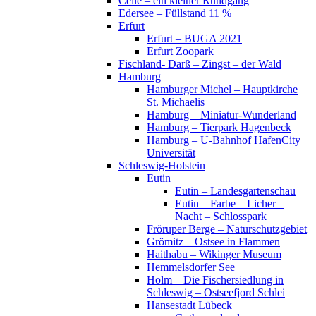
Celle – ein kleiner Rundgang
Edersee – Füllstand 11 %
Erfurt
Erfurt – BUGA 2021
Erfurt Zoopark
Fischland- Darß – Zingst – der Wald
Hamburg
Hamburger Michel – Hauptkirche
St. Michaelis
Hamburg – Miniatur-Wunderland
Hamburg – Tierpark Hagenbeck
Hamburg – U-Bahnhof HafenCity
Universität
Schleswig-Holstein
Eutin
Eutin – Landesgartenschau
Eutin – Farbe – Licher –
Nacht – Schlosspark
Fröruper Berge – Naturschutzgebiet
Grömitz – Ostsee in Flammen
Haithabu – Wikinger Museum
Hemmelsdorfer See
Holm – Die Fischersiedlung in
Schleswig – Ostseefjord Schlei
Hansestadt Lübeck