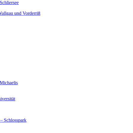
Schliersee
Wallgau und Vorderriß
Michaelis
versität
 – Schlosspark