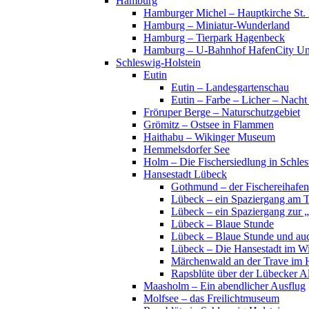
Hamburg
Hamburger Michel – Hauptkirche St. 
Hamburg – Miniatur-Wunderland
Hamburg – Tierpark Hagenbeck
Hamburg – U-Bahnhof HafenCity Uni
Schleswig-Holstein
Eutin
Eutin – Landesgartenschau
Eutin – Farbe – Licher – Nacht
Fröruper Berge – Naturschutzgebiet
Grömitz – Ostsee in Flammen
Haithabu – Wikinger Museum
Hemmelsdorfer See
Holm – Die Fischersiedlung in Schles
Hansestadt Lübeck
Gothmund – der Fischereihafen
Lübeck – ein Spaziergang am 
Lübeck – ein Spaziergang zur 
Lübeck – Blaue Stunde
Lübeck – Blaue Stunde und au
Lübeck – Die Hansestadt im Wi
Märchenwald an der Trave im 
Rapsblüte über der Lübecker Al
Maasholm – Ein abendlicher Ausflug
Molfsee – das Freilichtmuseum