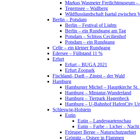
Markus Wasmeier Freilichtmuseum – 
Tegernsee – Wallberg
Wildflusslandschaft Isartal zwischen 
Berlin – Potsdam
Berlin – Festival of Lights
Berlin – ein Rundgang am Tag
Potsdam – Schloss Cecilienhof
Potsdam – ein Rundgang
Celle – ein kleiner Rundgang
Edersee – Füllstand 11 %
Erfurt
Erfurt – BUGA 2021
Erfurt Zoopark
Fischland- Darß – Zingst – der Wald
Hamburg
Hamburger Michel – Hauptkirche St. 
Hamburg – Miniatur-Wunderland
Hamburg – Tierpark Hagenbeck
Hamburg – U-Bahnhof HafenCity Uni
Schleswig-Holstein
Eutin
Eutin – Landesgartenschau
Eutin – Farbe – Licher – Nacht
Fröruper Berge – Naturschutzgebiet
Grömitz – Ostsee in Flammen