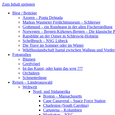
Zum Inhalt springen
Blog / Beiträge
Azoren – Ponta Delgada
Markus Wasmeier Freilichtmuseum – Schliersee
Gothmund – ein Rundgang in der alten Fischersiedlung
Norwegen – Bergen-Kirkenes-Bergen – Die klassische Po
Rapsblüte an der Ostsee in Schleswig-Holstein
Schellbruch – NSG Lübeck
Die Trave im Sommer oder im Winter
Wildflusslandschaft Isartal zwischen Wallgau und Vorder
Fotografien
Blumen
Greifvögel
Ist das Kunst, oder kann das weg ???
Orchideen
Schmetterlinge
Reisen – Länderauswahl
Weltweit
Nord- und Südamerika
Boston – Massachusetts
Cape Canaveral – Space Force Station
Charleston (South Carolina)
Cartagena – Kolumbien
Manhattan – NYC