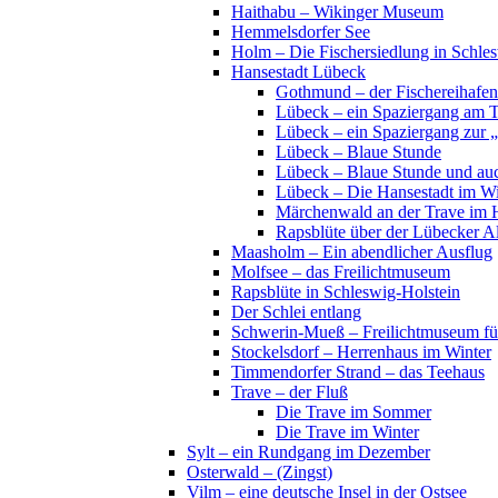
Haithabu – Wikinger Museum
Hemmelsdorfer See
Holm – Die Fischersiedlung in Schles
Hansestadt Lübeck
Gothmund – der Fischereihafen
Lübeck – ein Spaziergang am 
Lübeck – ein Spaziergang zur 
Lübeck – Blaue Stunde
Lübeck – Blaue Stunde und au
Lübeck – Die Hansestadt im Wi
Märchenwald an der Trave im 
Rapsblüte über der Lübecker Al
Maasholm – Ein abendlicher Ausflug
Molfsee – das Freilichtmuseum
Rapsblüte in Schleswig-Holstein
Der Schlei entlang
Schwerin-Mueß – Freilichtmuseum fü
Stockelsdorf – Herrenhaus im Winter
Timmendorfer Strand – das Teehaus
Trave – der Fluß
Die Trave im Sommer
Die Trave im Winter
Sylt – ein Rundgang im Dezember
Osterwald – (Zingst)
Vilm – eine deutsche Insel in der Ostsee