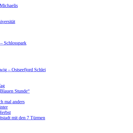
Michaelis
versität
 – Schlosspark
wig – Ostseefjord Schlei
Tag
„Blauen Stunde“
ch mal anders
nter
Herbst
tstadt mit den 7 Türmen