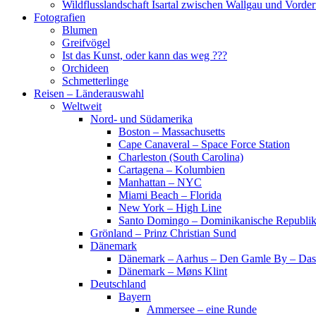
Wildflusslandschaft Isartal zwischen Wallgau und Vorder
Fotografien
Blumen
Greifvögel
Ist das Kunst, oder kann das weg ???
Orchideen
Schmetterlinge
Reisen – Länderauswahl
Weltweit
Nord- und Südamerika
Boston – Massachusetts
Cape Canaveral – Space Force Station
Charleston (South Carolina)
Cartagena – Kolumbien
Manhattan – NYC
Miami Beach – Florida
New York – High Line
Santo Domingo – Dominikanische Republi
Grönland – Prinz Christian Sund
Dänemark
Dänemark – Aarhus – Den Gamle By – Das
Dänemark – Møns Klint
Deutschland
Bayern
Ammersee – eine Runde