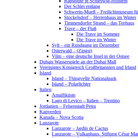
Rapsblüte in Schleswig-Holstein
Der Schlei entlang
Schwerin-Mueß – Freilichtmuseum fü
Stockelsdorf – Herrenhaus im Winter
Timmendorfer Strand – das Teehaus
Trave – der Fluß
Die Trave im Sommer
Die Trave im Winter
Sylt – ein Rundgang im Dezember
Osterwald – (Zingst)
Vilm – eine deutsche Insel in der Ostsee
Dubais Wasserspiele an der Dubai Mall
Vereinigtes Königreich Großbritannien und Irland
Island
Island – Thingvellir Nationalpark
Island – Polarlichter
Italien
Amalfiküste
Lago di Levico – Italien – Trentino
Jordanien – Felsenstadt Petra
Kapverden
Kanada – Nova Scotia
Lanzarote
Lanzarote – Jardín de Cactus
Lanzarote – Vulkanhaus. Stiftung César Ma