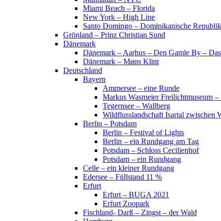
Miami Beach – Florida
New York – High Line
Santo Domingo – Dominikanische Republi
Grönland – Prinz Christian Sund
Dänemark
Dänemark – Aarhus – Den Gamle By – Das
Dänemark – Møns Klint
Deutschland
Bayern
Ammersee – eine Runde
Markus Wasmeier Freilichtmuseum – 
Tegernsee – Wallberg
Wildflusslandschaft Isartal zwischen 
Berlin – Potsdam
Berlin – Festival of Lights
Berlin – ein Rundgang am Tag
Potsdam – Schloss Cecilienhof
Potsdam – ein Rundgang
Celle – ein kleiner Rundgang
Edersee – Füllstand 11 %
Erfurt
Erfurt – BUGA 2021
Erfurt Zoopark
Fischland- Darß – Zingst – der Wald