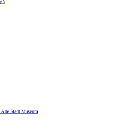
riß
k
 Alte Stadt Museum