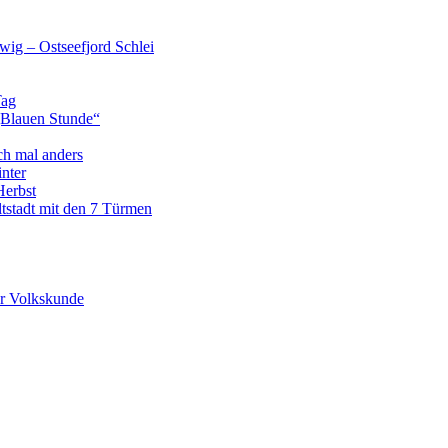
wig – Ostseefjord Schlei
Tag
„Blauen Stunde“
ch mal anders
nter
Herbst
tstadt mit den 7 Türmen
r Volkskunde