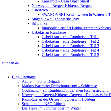
Lanzarote – Casa Omar Sharif
Norwegen – Bergen-Kirkenes-Bergen
Österreich
SWAROVSKI Kristallwelten in Wattens / Ti
Singapur – a light Marina Bay
Sri Lanka
Immobilien auf Sri Lanka (externer Anbieter
Usbekistan Rundreise
Usbekistan – eine Rundreise – Teil 1
Usbekistan – eine Rundreise – Teil 2
Usbekistan – eine Rundreise – Teil 3
Usbekistan – eine Rundreise – Teil 4
Usbekistan – eine Rundreise – Teil 5
stubhan.de
Blog / Beiträge
Azoren – Ponta Delgada
Markus Wasmeier Freilichtmuseum – Schliersee
Gothmund – ein Rundgang in der alten Fischersiedlung
Norwegen – Bergen-Kirkenes-Bergen – Die klassische Po
Rapsblüte an der Ostsee in Schleswig-Holstein
Schellbruch – NSG Lübeck
Die Trave im Sommer oder im Winter