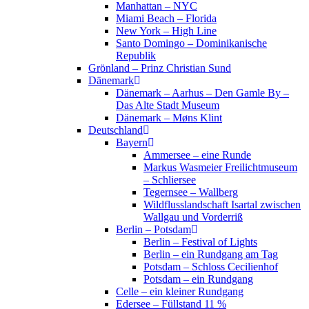
Manhattan – NYC
Miami Beach – Florida
New York – High Line
Santo Domingo – Dominikanische
Republik
Grönland – Prinz Christian Sund
Dänemark
Dänemark – Aarhus – Den Gamle By –
Das Alte Stadt Museum
Dänemark – Møns Klint
Deutschland
Bayern
Ammersee – eine Runde
Markus Wasmeier Freilichtmuseum
– Schliersee
Tegernsee – Wallberg
Wildflusslandschaft Isartal zwischen
Wallgau und Vorderriß
Berlin – Potsdam
Berlin – Festival of Lights
Berlin – ein Rundgang am Tag
Potsdam – Schloss Cecilienhof
Potsdam – ein Rundgang
Celle – ein kleiner Rundgang
Edersee – Füllstand 11 %