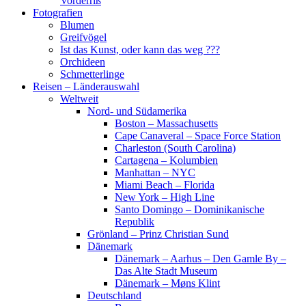
Vorderriß
Fotografien
Blumen
Greifvögel
Ist das Kunst, oder kann das weg ???
Orchideen
Schmetterlinge
Reisen – Länderauswahl
Weltweit
Nord- und Südamerika
Boston – Massachusetts
Cape Canaveral – Space Force Station
Charleston (South Carolina)
Cartagena – Kolumbien
Manhattan – NYC
Miami Beach – Florida
New York – High Line
Santo Domingo – Dominikanische
Republik
Grönland – Prinz Christian Sund
Dänemark
Dänemark – Aarhus – Den Gamle By –
Das Alte Stadt Museum
Dänemark – Møns Klint
Deutschland