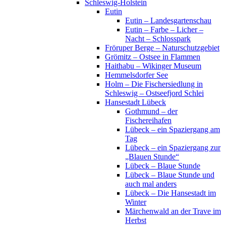
Schleswig-Holstein
Eutin
Eutin – Landesgartenschau
Eutin – Farbe – Licher –
Nacht – Schlosspark
Fröruper Berge – Naturschutzgebiet
Grömitz – Ostsee in Flammen
Haithabu – Wikinger Museum
Hemmelsdorfer See
Holm – Die Fischersiedlung in
Schleswig – Ostseefjord Schlei
Hansestadt Lübeck
Gothmund – der
Fischereihafen
Lübeck – ein Spaziergang am
Tag
Lübeck – ein Spaziergang zur
„Blauen Stunde“
Lübeck – Blaue Stunde
Lübeck – Blaue Stunde und
auch mal anders
Lübeck – Die Hansestadt im
Winter
Märchenwald an der Trave im
Herbst