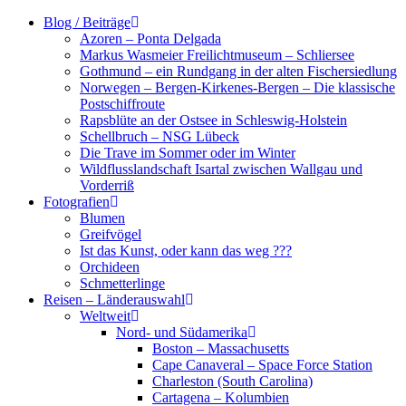
Zum
Blog / Beiträge
Inhalt
Azoren – Ponta Delgada
springen
Markus Wasmeier Freilichtmuseum – Schliersee
Gothmund – ein Rundgang in der alten Fischersiedlung
Norwegen – Bergen-Kirkenes-Bergen – Die klassische
Postschiffroute
Rapsblüte an der Ostsee in Schleswig-Holstein
Schellbruch – NSG Lübeck
Die Trave im Sommer oder im Winter
Wildflusslandschaft Isartal zwischen Wallgau und
Vorderriß
Fotografien
Blumen
Greifvögel
Ist das Kunst, oder kann das weg ???
Orchideen
Schmetterlinge
Reisen – Länderauswahl
Weltweit
Nord- und Südamerika
Boston – Massachusetts
Cape Canaveral – Space Force Station
Charleston (South Carolina)
Cartagena – Kolumbien