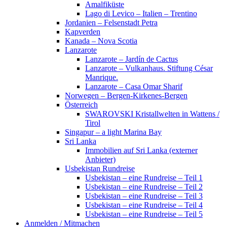
Amalfiküste
Lago di Levico – Italien – Trentino
Jordanien – Felsenstadt Petra
Kapverden
Kanada – Nova Scotia
Lanzarote
Lanzarote – Jardín de Cactus
Lanzarote – Vulkanhaus. Stiftung César
Manrique.
Lanzarote – Casa Omar Sharif
Norwegen – Bergen-Kirkenes-Bergen
Österreich
SWAROVSKI Kristallwelten in Wattens /
Tirol
Singapur – a light Marina Bay
Sri Lanka
Immobilien auf Sri Lanka (externer
Anbieter)
Usbekistan Rundreise
Usbekistan – eine Rundreise – Teil 1
Usbekistan – eine Rundreise – Teil 2
Usbekistan – eine Rundreise – Teil 3
Usbekistan – eine Rundreise – Teil 4
Usbekistan – eine Rundreise – Teil 5
Anmelden / Mitmachen