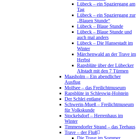
Lübeck – ein Spaziergang am
Tag
Lübeck – ein Spaziergang zur
„Blauen Stunde“
Lübeck – Blaue Stunde
Lübeck – Blaue Stunde und
auch mal anders
Lübeck – Die Hansestadt im
Winter
Märchenwald an der Trave im
Herbst
Rapsblüte über der Lübecker
Altstadt mit den 7 Türmen
Maasholm – Ein abendlicher
Ausflug
Molfsee – das Freilichtmuseum
Rapsblüte in Schleswig-Holstein
Der Schlei entlang
Schwerin-Mueß – Freilichtmuseum
für Volkskunde
Stockelsdorf – Herrenhaus im
Winter
Timmendorfer Strand – das Teehaus
Trave – der Fluß
Die Trave im Sommer