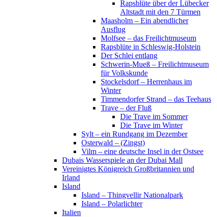
Rapsblüte über der Lübecker
Altstadt mit den 7 Türmen
Maasholm – Ein abendlicher
Ausflug
Molfsee – das Freilichtmuseum
Rapsblüte in Schleswig-Holstein
Der Schlei entlang
Schwerin-Mueß – Freilichtmuseum
für Volkskunde
Stockelsdorf – Herrenhaus im
Winter
Timmendorfer Strand – das Teehaus
Trave – der Fluß
Die Trave im Sommer
Die Trave im Winter
Sylt – ein Rundgang im Dezember
Osterwald – (Zingst)
Vilm – eine deutsche Insel in der Ostsee
Dubais Wasserspiele an der Dubai Mall
Vereinigtes Königreich Großbritannien und
Irland
Island
Island – Thingvellir Nationalpark
Island – Polarlichter
Italien