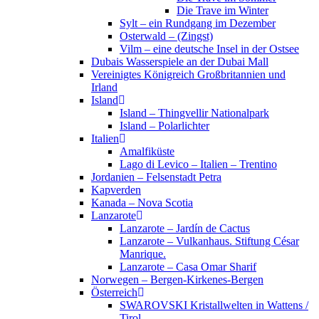
Die Trave im Winter
Sylt – ein Rundgang im Dezember
Osterwald – (Zingst)
Vilm – eine deutsche Insel in der Ostsee
Dubais Wasserspiele an der Dubai Mall
Vereinigtes Königreich Großbritannien und
Irland
Island
Island – Thingvellir Nationalpark
Island – Polarlichter
Italien
Amalfiküste
Lago di Levico – Italien – Trentino
Jordanien – Felsenstadt Petra
Kapverden
Kanada – Nova Scotia
Lanzarote
Lanzarote – Jardín de Cactus
Lanzarote – Vulkanhaus. Stiftung César
Manrique.
Lanzarote – Casa Omar Sharif
Norwegen – Bergen-Kirkenes-Bergen
Österreich
SWAROVSKI Kristallwelten in Wattens /
Tirol