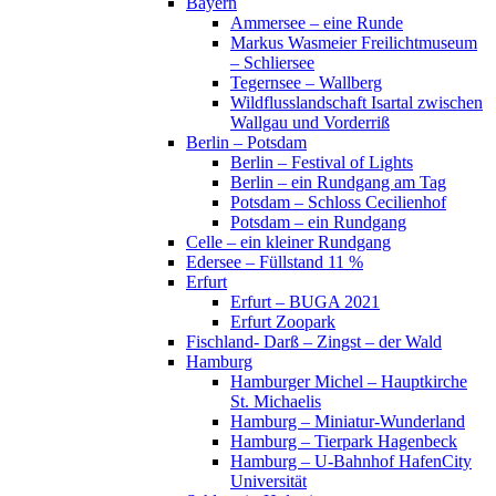
Bayern
Ammersee – eine Runde
Markus Wasmeier Freilichtmuseum
– Schliersee
Tegernsee – Wallberg
Wildflusslandschaft Isartal zwischen
Wallgau und Vorderriß
Berlin – Potsdam
Berlin – Festival of Lights
Berlin – ein Rundgang am Tag
Potsdam – Schloss Cecilienhof
Potsdam – ein Rundgang
Celle – ein kleiner Rundgang
Edersee – Füllstand 11 %
Erfurt
Erfurt – BUGA 2021
Erfurt Zoopark
Fischland- Darß – Zingst – der Wald
Hamburg
Hamburger Michel – Hauptkirche
St. Michaelis
Hamburg – Miniatur-Wunderland
Hamburg – Tierpark Hagenbeck
Hamburg – U-Bahnhof HafenCity
Universität