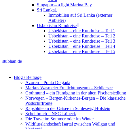
Singapur – a light Marina Bay
Sri Lanka
Immobilien auf Sri Lanka (externer
Anbieter)
Usbekistan Rundreise
Usbekistan – eine Rundreise – Teil 1
Usbekistan – eine Rundreise – Teil 2
Usbekistan – eine Rundreise – Teil 3
Usbekistan – eine Rundreise – Teil 4
Usbekistan – eine Rundreise – Teil 5
stubhan.de
Blog / Beiträge
Azoren – Ponta Delgada
Markus Wasmeier Freilichtmuseum – Schliersee
Gothmund – ein Rundgang in der alten Fischersiedlung
Norwegen – Bergen-Kirkenes-Bergen – Die klassische
Postschiffroute
Rapsblüte an der Ostsee in Schleswig-Holstein
Schellbruch – NSG Lübeck
Die Trave im Sommer oder im Winter
Wildflusslandschaft Isartal zwischen Wallgau und