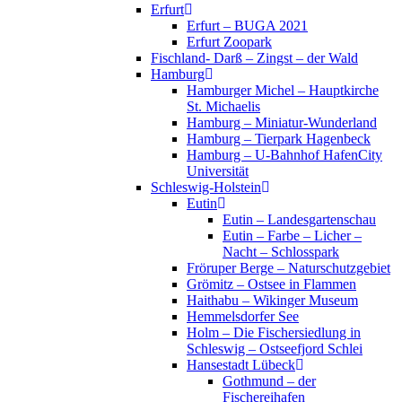
Erfurt
Erfurt – BUGA 2021
Erfurt Zoopark
Fischland- Darß – Zingst – der Wald
Hamburg
Hamburger Michel – Hauptkirche
St. Michaelis
Hamburg – Miniatur-Wunderland
Hamburg – Tierpark Hagenbeck
Hamburg – U-Bahnhof HafenCity
Universität
Schleswig-Holstein
Eutin
Eutin – Landesgartenschau
Eutin – Farbe – Licher –
Nacht – Schlosspark
Fröruper Berge – Naturschutzgebiet
Grömitz – Ostsee in Flammen
Haithabu – Wikinger Museum
Hemmelsdorfer See
Holm – Die Fischersiedlung in
Schleswig – Ostseefjord Schlei
Hansestadt Lübeck
Gothmund – der
Fischereihafen