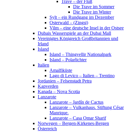
Trave – der Fluß
Die Trave im Sommer
Die Trave im Winter
Sylt – ein Rundgang im Dezember
Osterwald – (Zingst)
Vilm – eine deutsche Insel in der Ostsee
Dubais Wasserspiele an der Dubai Mall
Vereinigtes Königreich Großbritannien und
Irland
Island
Island – Thingvellir Nationalpark
Island – Polarlichter
Italien
Amalfiküste
Lago di Levico – Italien – Trentino
Jordanien – Felsenstadt Petra
Kapverden
Kanada – Nova Scotia
Lanzarote
Lanzarote – Jardín de Cactus
Lanzarote – Vulkanhaus. Stiftung César
Manrique.
Lanzarote – Casa Omar Sharif
Norwegen – Bergen-Kirkenes-Bergen
Österreich