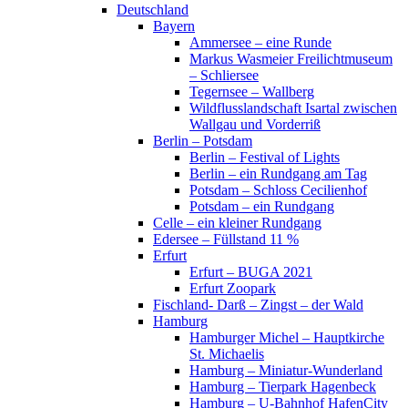
Deutschland
Bayern
Ammersee – eine Runde
Markus Wasmeier Freilichtmuseum
– Schliersee
Tegernsee – Wallberg
Wildflusslandschaft Isartal zwischen
Wallgau und Vorderriß
Berlin – Potsdam
Berlin – Festival of Lights
Berlin – ein Rundgang am Tag
Potsdam – Schloss Cecilienhof
Potsdam – ein Rundgang
Celle – ein kleiner Rundgang
Edersee – Füllstand 11 %
Erfurt
Erfurt – BUGA 2021
Erfurt Zoopark
Fischland- Darß – Zingst – der Wald
Hamburg
Hamburger Michel – Hauptkirche
St. Michaelis
Hamburg – Miniatur-Wunderland
Hamburg – Tierpark Hagenbeck
Hamburg – U-Bahnhof HafenCity