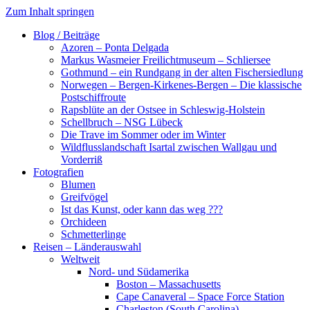
Zum Inhalt springen
Blog / Beiträge
Azoren – Ponta Delgada
Markus Wasmeier Freilichtmuseum – Schliersee
Gothmund – ein Rundgang in der alten Fischersiedlung
Norwegen – Bergen-Kirkenes-Bergen – Die klassische
Postschiffroute
Rapsblüte an der Ostsee in Schleswig-Holstein
Schellbruch – NSG Lübeck
Die Trave im Sommer oder im Winter
Wildflusslandschaft Isartal zwischen Wallgau und
Vorderriß
Fotografien
Blumen
Greifvögel
Ist das Kunst, oder kann das weg ???
Orchideen
Schmetterlinge
Reisen – Länderauswahl
Weltweit
Nord- und Südamerika
Boston – Massachusetts
Cape Canaveral – Space Force Station
Charleston (South Carolina)