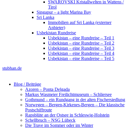
SWAROVSKI Kristallwelten in Wattens /
Tirol
Singapur – a light Marina Bay
Sri Lanka
Immobilien auf Sri Lanka (externer
Anbieter)
Usbekistan Rundreise
Usbekistan – eine Rundreise – Teil 1
Usbekistan – eine Rundreise – Teil 2
Usbekistan – eine Rundreise – Teil 3
Usbekistan – eine Rundreise – Teil 4
Usbekistan – eine Rundreise – Teil 5
stubhan.de
Blog / Beiträge
Azoren – Ponta Delgada
Markus Wasmeier Freilichtmuseum – Schliersee
Gothmund – ein Rundgang in der alten Fischersiedlung
Norwegen – Bergen-Kirkenes-Bergen – Die klassische
Postschiffroute
Rapsblüte an der Ostsee in Schleswig-Holstein
Schellbruch – NSG Lübeck
Die Trave im Sommer oder im Winter