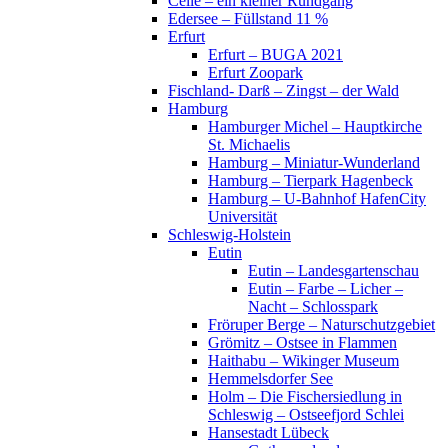
Celle – ein kleiner Rundgang
Edersee – Füllstand 11 %
Erfurt
Erfurt – BUGA 2021
Erfurt Zoopark
Fischland- Darß – Zingst – der Wald
Hamburg
Hamburger Michel – Hauptkirche
St. Michaelis
Hamburg – Miniatur-Wunderland
Hamburg – Tierpark Hagenbeck
Hamburg – U-Bahnhof HafenCity
Universität
Schleswig-Holstein
Eutin
Eutin – Landesgartenschau
Eutin – Farbe – Licher –
Nacht – Schlosspark
Fröruper Berge – Naturschutzgebiet
Grömitz – Ostsee in Flammen
Haithabu – Wikinger Museum
Hemmelsdorfer See
Holm – Die Fischersiedlung in
Schleswig – Ostseefjord Schlei
Hansestadt Lübeck