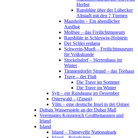
Herbst
Rapsblüte über der Lübecker
Altstadt mit den 7 Türmen
Maasholm – Ein abendlicher
Ausflug
Molfsee – das Freilichtmuseum
Rapsblüte in Schleswig-Holstein
Der Schlei entlang
Schwerin-Mueß – Freilichtmuseum
für Volkskunde
Stockelsdorf – Herrenhaus im
Winter
Timmendorfer Strand – das Teehaus
Trave – der Fluß
Die Trave im Sommer
Die Trave im Winter
Sylt – ein Rundgang im Dezember
Osterwald – (Zingst)
Vilm – eine deutsche Insel in der Ostsee
Dubais Wasserspiele an der Dubai Mall
Vereinigtes Königreich Großbritannien und
Irland
Island
Island – Thingvellir Nationalpark
Island – Polarlichter