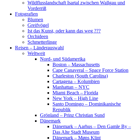
Wildflusslandschaft Isartal zwischen Wallgau und
Vorderriß
Fotografien
Blumen
Greifvögel
Ist das Kunst, oder kann das weg ???
Orchideen
Schmetterlinge
Reisen – Länderauswahl
Weltweit
Nord- und Südamerika
Boston – Massachusetts
Cape Canaveral – Space Force Station
Charleston (South Carolina)
Cartagena – Kolumbien
Manhattan – NYC
Miami Beach – Florida
New York – High Line
Santo Domingo – Dominikanische
Republik
Grönland – Prinz Christian Sund
Dänemark
Dänemark – Aarhus – Den Gamle By –
Das Alte Stadt Museum
Dänemark – Møns Klint