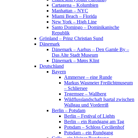
Cartagena – Kolumbien
Manhattan – NYC
Miami Beach – Florida
New York – High Line
Santo Domingo – Dominikanische
Republik
Grönland – Prinz Christian Sund
Dänemark
Dänemark – Aarhus – Den Gamle By –
Das Alte Stadt Museum
Dänemark – Møns Klint
Deutschland
Bayern
Ammersee – eine Runde
Markus Wasmeier Freilichtmuseum
– Schliersee
Tegernsee – Wallberg
Wildflusslandschaft Isartal zwischen
Wallgau und Vorderriß
Berlin – Potsdam
Berlin – Festival of Lights
Berlin – ein Rundgang am Tag
Potsdam – Schloss Cecilienhof
Potsdam – ein Rundgang