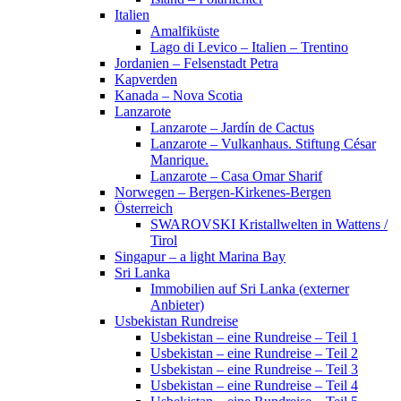
Italien
Amalfiküste
Lago di Levico – Italien – Trentino
Jordanien – Felsenstadt Petra
Kapverden
Kanada – Nova Scotia
Lanzarote
Lanzarote – Jardín de Cactus
Lanzarote – Vulkanhaus. Stiftung César
Manrique.
Lanzarote – Casa Omar Sharif
Norwegen – Bergen-Kirkenes-Bergen
Österreich
SWAROVSKI Kristallwelten in Wattens /
Tirol
Singapur – a light Marina Bay
Sri Lanka
Immobilien auf Sri Lanka (externer
Anbieter)
Usbekistan Rundreise
Usbekistan – eine Rundreise – Teil 1
Usbekistan – eine Rundreise – Teil 2
Usbekistan – eine Rundreise – Teil 3
Usbekistan – eine Rundreise – Teil 4