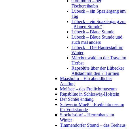
Gothmund – der
Fischereihafen
Lübeck – ein Spaziergang am
Tag
Lübeck – ein Spaziergang zur
„Blauen Stunde“
Lübeck – Blaue Stunde
Lübeck – Blaue Stunde und
auch mal anders
Lübeck – Die Hansestadt im
Winter
Märchenwald an der Trave im
Herbst
Rapsblüte über der Lübecker
Altstadt mit den 7 Türmen
Maasholm – Ein abendlicher
Ausflug
Molfsee – das Freilichtmuseum
Rapsblüte in Schleswig-Holstein
Der Schlei entlang
Schwerin-Mueß – Freilichtmuseum
für Volkskunde
Stockelsdorf – Herrenhaus im
Winter
Timmendorfer Strand – das Teehaus