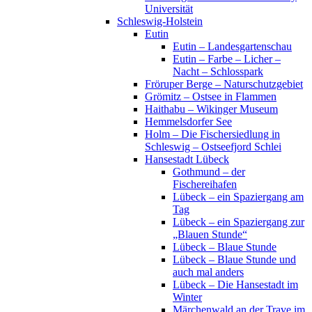
Universität
Schleswig-Holstein
Eutin
Eutin – Landesgartenschau
Eutin – Farbe – Licher –
Nacht – Schlosspark
Fröruper Berge – Naturschutzgebiet
Grömitz – Ostsee in Flammen
Haithabu – Wikinger Museum
Hemmelsdorfer See
Holm – Die Fischersiedlung in
Schleswig – Ostseefjord Schlei
Hansestadt Lübeck
Gothmund – der
Fischereihafen
Lübeck – ein Spaziergang am
Tag
Lübeck – ein Spaziergang zur
„Blauen Stunde“
Lübeck – Blaue Stunde
Lübeck – Blaue Stunde und
auch mal anders
Lübeck – Die Hansestadt im
Winter
Märchenwald an der Trave im