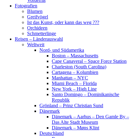
Vorderriß
Fotografien
Blumen
Greifvögel
Ist das Kunst, oder kann das weg ???
Orchideen
Schmetterlinge
Reisen – Länderauswahl
Weltweit
Nord- und Südamerika
Boston – Massachusetts
Cape Canaveral – Space Force Station
Charleston (South Carolina)
Cartagena – Kolumbien
Manhattan – NYC
Miami Beach – Florida
New York – High Line
Santo Domingo – Dominikanische
Republik
Grönland – Prinz Christian Sund
Dänemark
Dänemark – Aarhus – Den Gamle By –
Das Alte Stadt Museum
Dänemark – Møns Klint
Deutschland