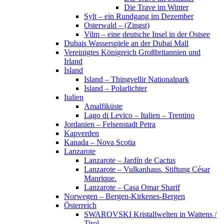
Die Trave im Winter
Sylt – ein Rundgang im Dezember
Osterwald – (Zingst)
Vilm – eine deutsche Insel in der Ostsee
Dubais Wasserspiele an der Dubai Mall
Vereinigtes Königreich Großbritannien und
Irland
Island
Island – Thingvellir Nationalpark
Island – Polarlichter
Italien
Amalfiküste
Lago di Levico – Italien – Trentino
Jordanien – Felsenstadt Petra
Kapverden
Kanada – Nova Scotia
Lanzarote
Lanzarote – Jardín de Cactus
Lanzarote – Vulkanhaus. Stiftung César
Manrique.
Lanzarote – Casa Omar Sharif
Norwegen – Bergen-Kirkenes-Bergen
Österreich
SWAROVSKI Kristallwelten in Wattens /
Tirol