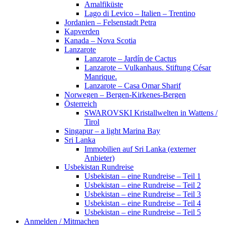
Amalfiküste
Lago di Levico – Italien – Trentino
Jordanien – Felsenstadt Petra
Kapverden
Kanada – Nova Scotia
Lanzarote
Lanzarote – Jardín de Cactus
Lanzarote – Vulkanhaus. Stiftung César
Manrique.
Lanzarote – Casa Omar Sharif
Norwegen – Bergen-Kirkenes-Bergen
Österreich
SWAROVSKI Kristallwelten in Wattens /
Tirol
Singapur – a light Marina Bay
Sri Lanka
Immobilien auf Sri Lanka (externer
Anbieter)
Usbekistan Rundreise
Usbekistan – eine Rundreise – Teil 1
Usbekistan – eine Rundreise – Teil 2
Usbekistan – eine Rundreise – Teil 3
Usbekistan – eine Rundreise – Teil 4
Usbekistan – eine Rundreise – Teil 5
Anmelden / Mitmachen