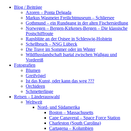
Zum
Blog / Beiträge
Inhalt
Azoren – Ponta Delgada
springen
Markus Wasmeier Freilichtmuseum – Schliersee
Gothmund – ein Rundgang in der alten Fischersiedlung
Norwegen – Bergen-Kirkenes-Bergen – Die klassische
Postschiffroute
Rapsblüte an der Ostsee in Schleswig-Holstein
Schellbruch – NSG Lübeck
Die Trave im Sommer oder im Winter
Wildflusslandschaft Isartal zwischen Wallgau und
Vorderriß
Fotografien
Blumen
Greifvögel
Ist das Kunst, oder kann das weg ???
Orchideen
Schmetterlinge
Reisen – Länderauswahl
Weltweit
Nord- und Südamerika
Boston – Massachusetts
Cape Canaveral – Space Force Station
Charleston (South Carolina)
Cartagena – Kolumbien