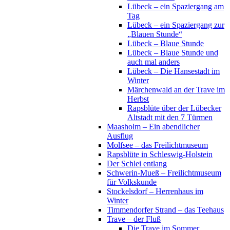
Lübeck – ein Spaziergang am
Tag
Lübeck – ein Spaziergang zur
„Blauen Stunde“
Lübeck – Blaue Stunde
Lübeck – Blaue Stunde und
auch mal anders
Lübeck – Die Hansestadt im
Winter
Märchenwald an der Trave im
Herbst
Rapsblüte über der Lübecker
Altstadt mit den 7 Türmen
Maasholm – Ein abendlicher
Ausflug
Molfsee – das Freilichtmuseum
Rapsblüte in Schleswig-Holstein
Der Schlei entlang
Schwerin-Mueß – Freilichtmuseum
für Volkskunde
Stockelsdorf – Herrenhaus im
Winter
Timmendorfer Strand – das Teehaus
Trave – der Fluß
Die Trave im Sommer