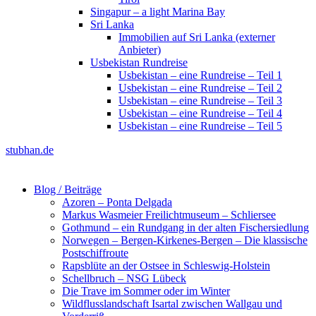
Singapur – a light Marina Bay
Sri Lanka
Immobilien auf Sri Lanka (externer
Anbieter)
Usbekistan Rundreise
Usbekistan – eine Rundreise – Teil 1
Usbekistan – eine Rundreise – Teil 2
Usbekistan – eine Rundreise – Teil 3
Usbekistan – eine Rundreise – Teil 4
Usbekistan – eine Rundreise – Teil 5
stubhan.de
Blog / Beiträge
Azoren – Ponta Delgada
Markus Wasmeier Freilichtmuseum – Schliersee
Gothmund – ein Rundgang in der alten Fischersiedlung
Norwegen – Bergen-Kirkenes-Bergen – Die klassische
Postschiffroute
Rapsblüte an der Ostsee in Schleswig-Holstein
Schellbruch – NSG Lübeck
Die Trave im Sommer oder im Winter
Wildflusslandschaft Isartal zwischen Wallgau und