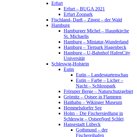
Erfurt
Erfurt – BUGA 2021
Erfurt Zoopark
Fischland- Darß – Zingst – der Wald
Hamburg
Hamburger Michel – Hauptkirche
St. Michaelis
Hamburg – Miniatur-Wunderland
Hamburg – Tierpark Hagenbeck
Hamburg – U-Bahnhof HafenCity
Universität
Schleswig-Holstein
Eutin
Eutin – Landesgartenschau
Eutin – Farbe – Licher –
Nacht – Schlosspark
Fröruper Berge – Naturschutzgebiet
Grömitz – Ostsee in Flammen
Haithabu – Wikinger Museum
Hemmelsdorfer See
Holm – Die Fischersiedlung in
Schleswig – Ostseefjord Schlei
Hansestadt Lübeck
Gothmund – der
Fischereihafen