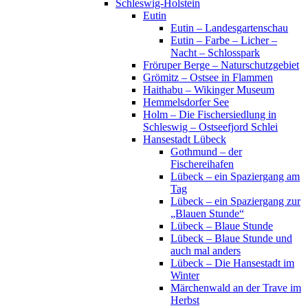
Schleswig-Holstein
Eutin
Eutin – Landesgartenschau
Eutin – Farbe – Licher –
Nacht – Schlosspark
Fröruper Berge – Naturschutzgebiet
Grömitz – Ostsee in Flammen
Haithabu – Wikinger Museum
Hemmelsdorfer See
Holm – Die Fischersiedlung in
Schleswig – Ostseefjord Schlei
Hansestadt Lübeck
Gothmund – der
Fischereihafen
Lübeck – ein Spaziergang am
Tag
Lübeck – ein Spaziergang zur
„Blauen Stunde“
Lübeck – Blaue Stunde
Lübeck – Blaue Stunde und
auch mal anders
Lübeck – Die Hansestadt im
Winter
Märchenwald an der Trave im
Herbst