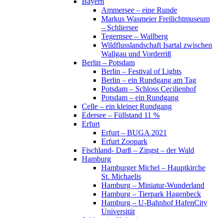
Bayern
Ammersee – eine Runde
Markus Wasmeier Freilichtmuseum
– Schliersee
Tegernsee – Wallberg
Wildflusslandschaft Isartal zwischen
Wallgau und Vorderriß
Berlin – Potsdam
Berlin – Festival of Lights
Berlin – ein Rundgang am Tag
Potsdam – Schloss Cecilienhof
Potsdam – ein Rundgang
Celle – ein kleiner Rundgang
Edersee – Füllstand 11 %
Erfurt
Erfurt – BUGA 2021
Erfurt Zoopark
Fischland- Darß – Zingst – der Wald
Hamburg
Hamburger Michel – Hauptkirche
St. Michaelis
Hamburg – Miniatur-Wunderland
Hamburg – Tierpark Hagenbeck
Hamburg – U-Bahnhof HafenCity
Universität