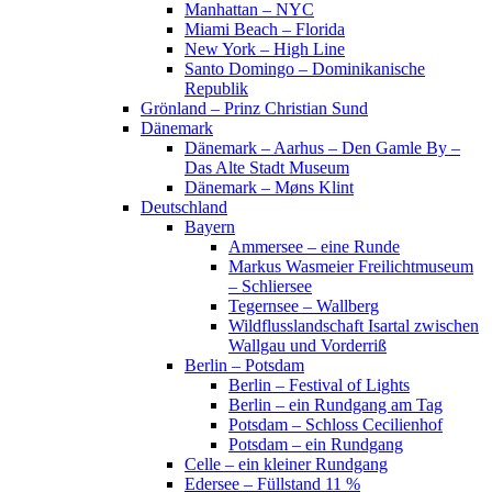
Manhattan – NYC
Miami Beach – Florida
New York – High Line
Santo Domingo – Dominikanische
Republik
Grönland – Prinz Christian Sund
Dänemark
Dänemark – Aarhus – Den Gamle By –
Das Alte Stadt Museum
Dänemark – Møns Klint
Deutschland
Bayern
Ammersee – eine Runde
Markus Wasmeier Freilichtmuseum
– Schliersee
Tegernsee – Wallberg
Wildflusslandschaft Isartal zwischen
Wallgau und Vorderriß
Berlin – Potsdam
Berlin – Festival of Lights
Berlin – ein Rundgang am Tag
Potsdam – Schloss Cecilienhof
Potsdam – ein Rundgang
Celle – ein kleiner Rundgang
Edersee – Füllstand 11 %