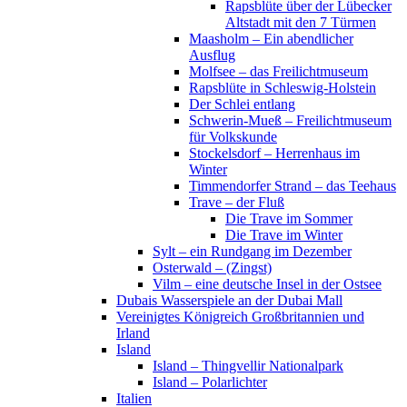
Rapsblüte über der Lübecker
Altstadt mit den 7 Türmen
Maasholm – Ein abendlicher
Ausflug
Molfsee – das Freilichtmuseum
Rapsblüte in Schleswig-Holstein
Der Schlei entlang
Schwerin-Mueß – Freilichtmuseum
für Volkskunde
Stockelsdorf – Herrenhaus im
Winter
Timmendorfer Strand – das Teehaus
Trave – der Fluß
Die Trave im Sommer
Die Trave im Winter
Sylt – ein Rundgang im Dezember
Osterwald – (Zingst)
Vilm – eine deutsche Insel in der Ostsee
Dubais Wasserspiele an der Dubai Mall
Vereinigtes Königreich Großbritannien und
Irland
Island
Island – Thingvellir Nationalpark
Island – Polarlichter
Italien