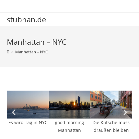
stubhan.de
Manhattan – NYC
>
Manhattan – NYC
Es wird Tag in NYC
good morning
Die Kutsche muss
I
Manhattan
draußen bleiben