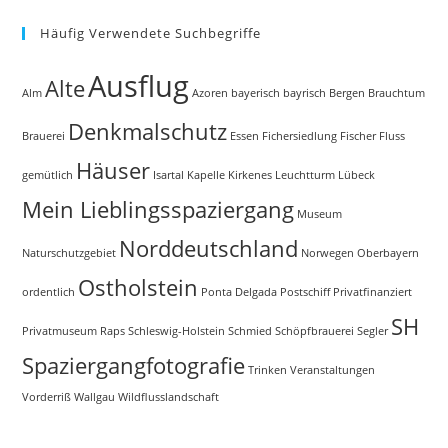
Häufig Verwendete Suchbegriffe
Ausflug
Alte
Alm
Azoren
bayerisch
bayrisch
Bergen
Brauchtum
Denkmalschutz
Brauerei
Essen
Fichersiedlung
Fischer
Fluss
Häuser
gemütlich
Isartal
Kapelle
Kirkenes
Leuchtturm
Lübeck
Mein Lieblingsspaziergang
Museum
Norddeutschland
Naturschutzgebiet
Norwegen
Oberbayern
Ostholstein
ordentlich
Ponta Delgada
Postschiff
Privatfinanziert
SH
Privatmuseum
Raps
Schleswig-Holstein
Schmied
Schöpfbrauerei
Segler
Spaziergangfotografie
Trinken
Veranstaltungen
Vorderriß
Wallgau
Wildflusslandschaft