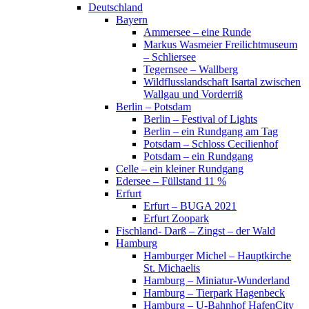
Deutschland
Bayern
Ammersee – eine Runde
Markus Wasmeier Freilichtmuseum
– Schliersee
Tegernsee – Wallberg
Wildflusslandschaft Isartal zwischen
Wallgau und Vorderriß
Berlin – Potsdam
Berlin – Festival of Lights
Berlin – ein Rundgang am Tag
Potsdam – Schloss Cecilienhof
Potsdam – ein Rundgang
Celle – ein kleiner Rundgang
Edersee – Füllstand 11 %
Erfurt
Erfurt – BUGA 2021
Erfurt Zoopark
Fischland- Darß – Zingst – der Wald
Hamburg
Hamburger Michel – Hauptkirche
St. Michaelis
Hamburg – Miniatur-Wunderland
Hamburg – Tierpark Hagenbeck
Hamburg – U-Bahnhof HafenCity