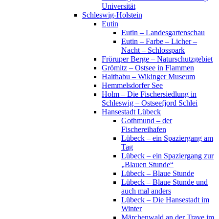
Universität
Schleswig-Holstein
Eutin
Eutin – Landesgartenschau
Eutin – Farbe – Licher –
Nacht – Schlosspark
Fröruper Berge – Naturschutzgebiet
Grömitz – Ostsee in Flammen
Haithabu – Wikinger Museum
Hemmelsdorfer See
Holm – Die Fischersiedlung in
Schleswig – Ostseefjord Schlei
Hansestadt Lübeck
Gothmund – der
Fischereihafen
Lübeck – ein Spaziergang am
Tag
Lübeck – ein Spaziergang zur
„Blauen Stunde“
Lübeck – Blaue Stunde
Lübeck – Blaue Stunde und
auch mal anders
Lübeck – Die Hansestadt im
Winter
Märchenwald an der Trave im