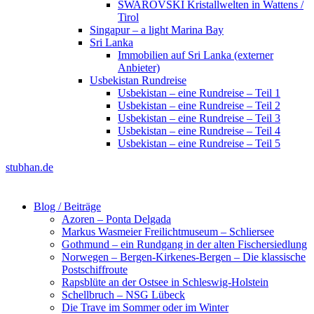
SWAROVSKI Kristallwelten in Wattens /
Tirol
Singapur – a light Marina Bay
Sri Lanka
Immobilien auf Sri Lanka (externer
Anbieter)
Usbekistan Rundreise
Usbekistan – eine Rundreise – Teil 1
Usbekistan – eine Rundreise – Teil 2
Usbekistan – eine Rundreise – Teil 3
Usbekistan – eine Rundreise – Teil 4
Usbekistan – eine Rundreise – Teil 5
stubhan.de
Blog / Beiträge
Azoren – Ponta Delgada
Markus Wasmeier Freilichtmuseum – Schliersee
Gothmund – ein Rundgang in der alten Fischersiedlung
Norwegen – Bergen-Kirkenes-Bergen – Die klassische
Postschiffroute
Rapsblüte an der Ostsee in Schleswig-Holstein
Schellbruch – NSG Lübeck
Die Trave im Sommer oder im Winter