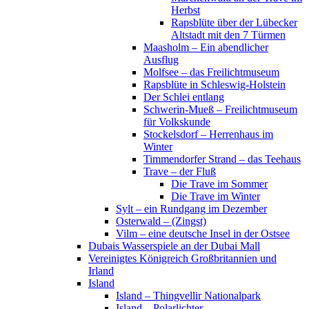
Herbst
Rapsblüte über der Lübecker
Altstadt mit den 7 Türmen
Maasholm – Ein abendlicher
Ausflug
Molfsee – das Freilichtmuseum
Rapsblüte in Schleswig-Holstein
Der Schlei entlang
Schwerin-Mueß – Freilichtmuseum
für Volkskunde
Stockelsdorf – Herrenhaus im
Winter
Timmendorfer Strand – das Teehaus
Trave – der Fluß
Die Trave im Sommer
Die Trave im Winter
Sylt – ein Rundgang im Dezember
Osterwald – (Zingst)
Vilm – eine deutsche Insel in der Ostsee
Dubais Wasserspiele an der Dubai Mall
Vereinigtes Königreich Großbritannien und
Irland
Island
Island – Thingvellir Nationalpark
Island – Polarlichter