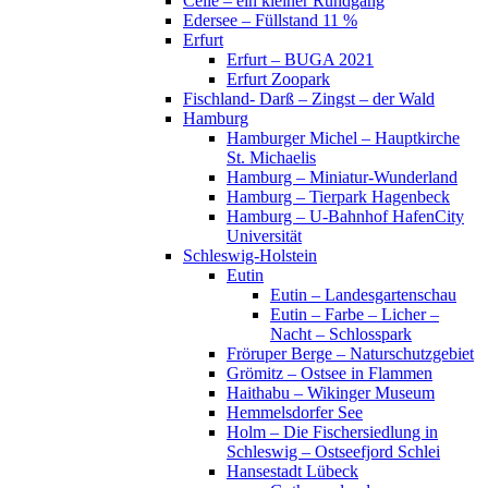
Celle – ein kleiner Rundgang
Edersee – Füllstand 11 %
Erfurt
Erfurt – BUGA 2021
Erfurt Zoopark
Fischland- Darß – Zingst – der Wald
Hamburg
Hamburger Michel – Hauptkirche
St. Michaelis
Hamburg – Miniatur-Wunderland
Hamburg – Tierpark Hagenbeck
Hamburg – U-Bahnhof HafenCity
Universität
Schleswig-Holstein
Eutin
Eutin – Landesgartenschau
Eutin – Farbe – Licher –
Nacht – Schlosspark
Fröruper Berge – Naturschutzgebiet
Grömitz – Ostsee in Flammen
Haithabu – Wikinger Museum
Hemmelsdorfer See
Holm – Die Fischersiedlung in
Schleswig – Ostseefjord Schlei
Hansestadt Lübeck