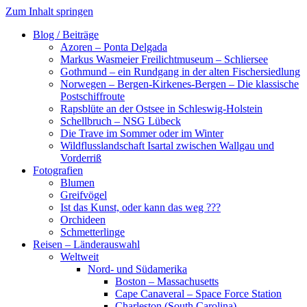
Zum Inhalt springen
Blog / Beiträge
Azoren – Ponta Delgada
Markus Wasmeier Freilichtmuseum – Schliersee
Gothmund – ein Rundgang in der alten Fischersiedlung
Norwegen – Bergen-Kirkenes-Bergen – Die klassische
Postschiffroute
Rapsblüte an der Ostsee in Schleswig-Holstein
Schellbruch – NSG Lübeck
Die Trave im Sommer oder im Winter
Wildflusslandschaft Isartal zwischen Wallgau und
Vorderriß
Fotografien
Blumen
Greifvögel
Ist das Kunst, oder kann das weg ???
Orchideen
Schmetterlinge
Reisen – Länderauswahl
Weltweit
Nord- und Südamerika
Boston – Massachusetts
Cape Canaveral – Space Force Station
Charleston (South Carolina)