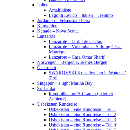
Italien
Amalfiküste
Lago di Levico – Italien – Trentino
Jordanien – Felsenstadt Petra
Kapverden
Kanada – Nova Scotia
Lanzarote
Lanzarote – Jardín de Cactus
Lanzarote – Vulkanhaus. Stiftung César
Manrique.
Lanzarote – Casa Omar Sharif
Norwegen – Bergen-Kirkenes-Bergen
Österreich
SWAROVSKI Kristallwelten in Wattens /
Tirol
Singapur – a light Marina Bay
Sri Lanka
Immobilien auf Sri Lanka (externer
Anbieter)
Usbekistan Rundreise
Usbekistan – eine Rundreise – Teil 1
Usbekistan – eine Rundreise – Teil 2
Usbekistan – eine Rundreise – Teil 3
Usbekistan – eine Rundreise – Teil 4