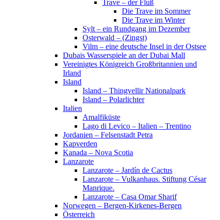
Trave – der Fluß
Die Trave im Sommer
Die Trave im Winter
Sylt – ein Rundgang im Dezember
Osterwald – (Zingst)
Vilm – eine deutsche Insel in der Ostsee
Dubais Wasserspiele an der Dubai Mall
Vereinigtes Königreich Großbritannien und
Irland
Island
Island – Thingvellir Nationalpark
Island – Polarlichter
Italien
Amalfiküste
Lago di Levico – Italien – Trentino
Jordanien – Felsenstadt Petra
Kapverden
Kanada – Nova Scotia
Lanzarote
Lanzarote – Jardín de Cactus
Lanzarote – Vulkanhaus. Stiftung César
Manrique.
Lanzarote – Casa Omar Sharif
Norwegen – Bergen-Kirkenes-Bergen
Österreich