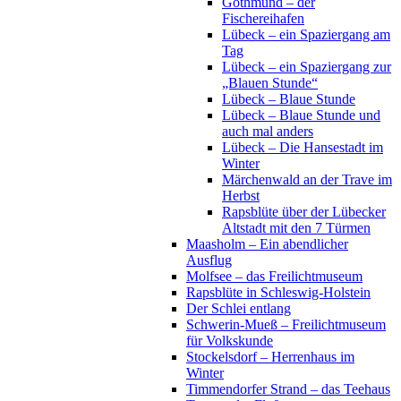
Gothmund – der
Fischereihafen
Lübeck – ein Spaziergang am
Tag
Lübeck – ein Spaziergang zur
„Blauen Stunde“
Lübeck – Blaue Stunde
Lübeck – Blaue Stunde und
auch mal anders
Lübeck – Die Hansestadt im
Winter
Märchenwald an der Trave im
Herbst
Rapsblüte über der Lübecker
Altstadt mit den 7 Türmen
Maasholm – Ein abendlicher
Ausflug
Molfsee – das Freilichtmuseum
Rapsblüte in Schleswig-Holstein
Der Schlei entlang
Schwerin-Mueß – Freilichtmuseum
für Volkskunde
Stockelsdorf – Herrenhaus im
Winter
Timmendorfer Strand – das Teehaus