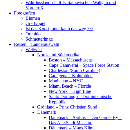
Wildflusslandschaft Isartal zwischen Wallgau und
Vorderriß
Fotografien
Blumen
Greifvögel
Ist das Kunst, oder kann das weg ???
Orchideen
Schmetterlinge
Reisen – Länderauswahl
Weltweit
Nord- und Südamerika
Boston – Massachusetts
Cape Canaveral – Space Force Station
Charleston (South Carolina)
Cartagena – Kolumbien
Manhattan – NYC
Miami Beach – Florida
New York – High Line
Santo Domingo – Dominikanische
Republik
Grönland – Prinz Christian Sund
Dänemark
Dänemark – Aarhus – Den Gamle By –
Das Alte Stadt Museum
Dänemark – Møns Klint