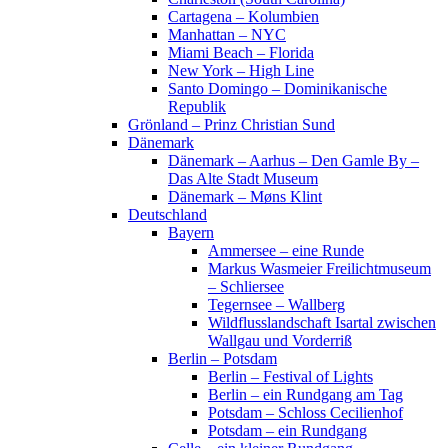
Cartagena – Kolumbien
Manhattan – NYC
Miami Beach – Florida
New York – High Line
Santo Domingo – Dominikanische
Republik
Grönland – Prinz Christian Sund
Dänemark
Dänemark – Aarhus – Den Gamle By –
Das Alte Stadt Museum
Dänemark – Møns Klint
Deutschland
Bayern
Ammersee – eine Runde
Markus Wasmeier Freilichtmuseum
– Schliersee
Tegernsee – Wallberg
Wildflusslandschaft Isartal zwischen
Wallgau und Vorderriß
Berlin – Potsdam
Berlin – Festival of Lights
Berlin – ein Rundgang am Tag
Potsdam – Schloss Cecilienhof
Potsdam – ein Rundgang