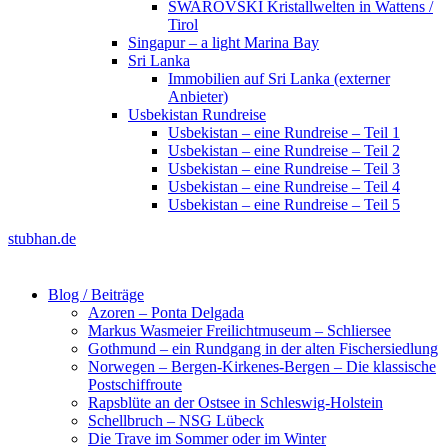
SWAROVSKI Kristallwelten in Wattens /
Tirol
Singapur – a light Marina Bay
Sri Lanka
Immobilien auf Sri Lanka (externer
Anbieter)
Usbekistan Rundreise
Usbekistan – eine Rundreise – Teil 1
Usbekistan – eine Rundreise – Teil 2
Usbekistan – eine Rundreise – Teil 3
Usbekistan – eine Rundreise – Teil 4
Usbekistan – eine Rundreise – Teil 5
stubhan.de
Blog / Beiträge
Azoren – Ponta Delgada
Markus Wasmeier Freilichtmuseum – Schliersee
Gothmund – ein Rundgang in der alten Fischersiedlung
Norwegen – Bergen-Kirkenes-Bergen – Die klassische
Postschiffroute
Rapsblüte an der Ostsee in Schleswig-Holstein
Schellbruch – NSG Lübeck
Die Trave im Sommer oder im Winter