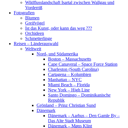
Wildflusslandschaft Isartal zwischen Wallgau und
Vorderriß
Fotografien
Blumen
Greifvögel
Ist das Kunst, oder kann das weg ???
Orchideen
Schmetterlinge
Reisen – Länderauswahl
Weltweit
Nord- und Südamerika
Boston – Massachusetts
Cape Canaveral – Space Force Station
Charleston (South Carolina)
Cartagena – Kolumbien
Manhattan – NYC
Miami Beach – Florida
New York – High Line
Santo Domingo – Dominikanische
Republik
Grönland – Prinz Christian Sund
Dänemark
Dänemark – Aarhus – Den Gamle By –
Das Alte Stadt Museum
Dänemark – Møns Klint