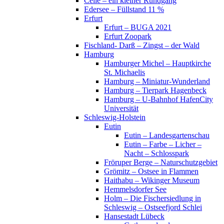
Celle – ein kleiner Rundgang
Edersee – Füllstand 11 %
Erfurt
Erfurt – BUGA 2021
Erfurt Zoopark
Fischland- Darß – Zingst – der Wald
Hamburg
Hamburger Michel – Hauptkirche
St. Michaelis
Hamburg – Miniatur-Wunderland
Hamburg – Tierpark Hagenbeck
Hamburg – U-Bahnhof HafenCity
Universität
Schleswig-Holstein
Eutin
Eutin – Landesgartenschau
Eutin – Farbe – Licher –
Nacht – Schlosspark
Fröruper Berge – Naturschutzgebiet
Grömitz – Ostsee in Flammen
Haithabu – Wikinger Museum
Hemmelsdorfer See
Holm – Die Fischersiedlung in
Schleswig – Ostseefjord Schlei
Hansestadt Lübeck