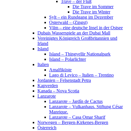
Trave – der Fluß
Die Trave im Sommer
Die Trave im Winter
Sylt – ein Rundgang im Dezember
Osterwald – (Zingst)
Vilm – eine deutsche Insel in der Ostsee
Dubais Wasserspiele an der Dubai Mall
Vereinigtes Königreich Großbritannien und
Irland
Island
Island – Thingvellir Nationalpark
Island – Polarlichter
Italien
Amalfiküste
Lago di Levico – Italien – Trentino
Jordanien – Felsenstadt Petra
Kapverden
Kanada – Nova Scotia
Lanzarote
Lanzarote – Jardín de Cactus
Lanzarote – Vulkanhaus. Stiftung César
Manrique.
Lanzarote – Casa Omar Sharif
Norwegen – Bergen-Kirkenes-Bergen
Österreich