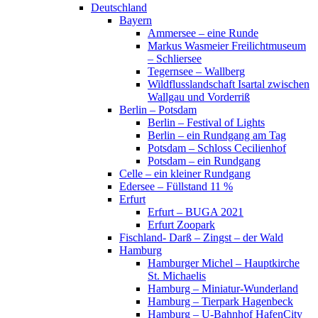
Deutschland
Bayern
Ammersee – eine Runde
Markus Wasmeier Freilichtmuseum
– Schliersee
Tegernsee – Wallberg
Wildflusslandschaft Isartal zwischen
Wallgau und Vorderriß
Berlin – Potsdam
Berlin – Festival of Lights
Berlin – ein Rundgang am Tag
Potsdam – Schloss Cecilienhof
Potsdam – ein Rundgang
Celle – ein kleiner Rundgang
Edersee – Füllstand 11 %
Erfurt
Erfurt – BUGA 2021
Erfurt Zoopark
Fischland- Darß – Zingst – der Wald
Hamburg
Hamburger Michel – Hauptkirche
St. Michaelis
Hamburg – Miniatur-Wunderland
Hamburg – Tierpark Hagenbeck
Hamburg – U-Bahnhof HafenCity