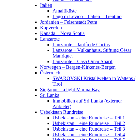
Italien
Amalfiküste
Lago di Levico – Italien – Trentino
Jordanien – Felsenstadt Petra
Kapverden
Kanada – Nova Scotia
Lanzarote
Lanzarote – Jardín de Cactus
Lanzarote – Vulkanhaus. Stiftung César
Manrique.
Lanzarote – Casa Omar Sharif
Norwegen – Bergen-Kirkenes-Bergen
Österreich
SWAROVSKI Kristallwelten in Wattens /
Tirol
Singapur – a light Marina Bay
Sri Lanka
Immobilien auf Sri Lanka (externer
Anbieter)
Usbekistan Rundreise
Usbekistan – eine Rundreise – Teil 1
Usbekistan – eine Rundreise – Teil 2
Usbekistan – eine Rundreise – Teil 3
Usbekistan – eine Rundreise – Teil 4