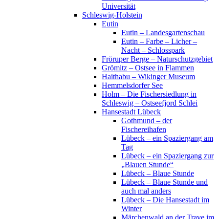
Universität
Schleswig-Holstein
Eutin
Eutin – Landesgartenschau
Eutin – Farbe – Licher –
Nacht – Schlosspark
Fröruper Berge – Naturschutzgebiet
Grömitz – Ostsee in Flammen
Haithabu – Wikinger Museum
Hemmelsdorfer See
Holm – Die Fischersiedlung in
Schleswig – Ostseefjord Schlei
Hansestadt Lübeck
Gothmund – der
Fischereihafen
Lübeck – ein Spaziergang am
Tag
Lübeck – ein Spaziergang zur
„Blauen Stunde“
Lübeck – Blaue Stunde
Lübeck – Blaue Stunde und
auch mal anders
Lübeck – Die Hansestadt im
Winter
Märchenwald an der Trave im