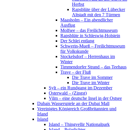
Herbst
Rapsblüte über der Lübecker
Altstadt mit den 7 Türmen
Maasholm – Ein abendlicher
Ausflug
Molfsee – das Freilichtmuseum
Rapsblüte in Schleswig-Holstein
Der Schlei entlang
Schwerin-Mueß – Freilichtmuseum
für Volkskunde
Stockelsdorf – Herrenhaus im
Winter
Timmendorfer Strand – das Teehaus
Trave – der Fluß
Die Trave im Sommer
Die Trave im Winter
Sylt – ein Rundgang im Dezember
Osterwald – (Zingst)
Vilm – eine deutsche Insel in der Ostsee
Dubais Wasserspiele an der Dubai Mall
Vereinigtes Königreich Großbritannien und
Irland
Island
Island – Thingvellir Nationalpark
Island – Polarlichter