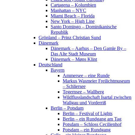
Cartagena – Kolumbien
Manhattan – NYC
Miami Beach – Florida
New York – High Line
Santo Domingo – Dominikanische
Republik
Grönland – Prinz Christian Sund
Dänemark
Dänemark – Aarhus – Den Gamle By –
Das Alte Stadt Museum
Dänemark – Møns Klint
Deutschland
Bayern
Ammersee – eine Runde
Markus Wasmeier Freilichtmuseum
– Schliersee
Tegernsee – Wallberg
Wildflusslandschaft Isartal zwischen
Wallgau und Vorderriß
Berlin – Potsdam
Berlin – Festival of Lights
Berlin – ein Rundgang am Tag
Potsdam – Schloss Cecilienhof
Potsdam – ein Rundgang