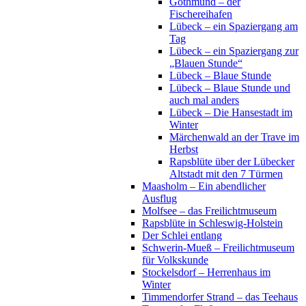
Gothmund – der
Fischereihafen
Lübeck – ein Spaziergang am
Tag
Lübeck – ein Spaziergang zur
„Blauen Stunde“
Lübeck – Blaue Stunde
Lübeck – Blaue Stunde und
auch mal anders
Lübeck – Die Hansestadt im
Winter
Märchenwald an der Trave im
Herbst
Rapsblüte über der Lübecker
Altstadt mit den 7 Türmen
Maasholm – Ein abendlicher
Ausflug
Molfsee – das Freilichtmuseum
Rapsblüte in Schleswig-Holstein
Der Schlei entlang
Schwerin-Mueß – Freilichtmuseum
für Volkskunde
Stockelsdorf – Herrenhaus im
Winter
Timmendorfer Strand – das Teehaus