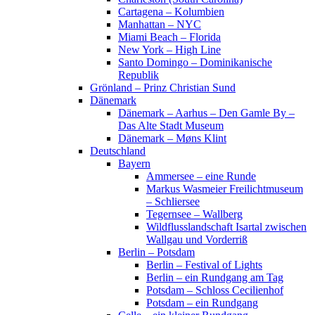
Cartagena – Kolumbien
Manhattan – NYC
Miami Beach – Florida
New York – High Line
Santo Domingo – Dominikanische
Republik
Grönland – Prinz Christian Sund
Dänemark
Dänemark – Aarhus – Den Gamle By –
Das Alte Stadt Museum
Dänemark – Møns Klint
Deutschland
Bayern
Ammersee – eine Runde
Markus Wasmeier Freilichtmuseum
– Schliersee
Tegernsee – Wallberg
Wildflusslandschaft Isartal zwischen
Wallgau und Vorderriß
Berlin – Potsdam
Berlin – Festival of Lights
Berlin – ein Rundgang am Tag
Potsdam – Schloss Cecilienhof
Potsdam – ein Rundgang