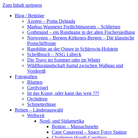
Zum Inhalt springen
Blog / Beiträge
Azoren – Ponta Delgada
Markus Wasmeier Freilichtmuseum – Schliersee
Gothmund – ein Rundgang in der alten Fischersiedlung
Norwegen – Bergen-Kirkenes-Bergen – Die klassische
Postschiffroute
Rapsblüte an der Ostsee in Schleswig-Holstein
Schellbruch – NSG Lübeck
Die Trave im Sommer oder im Winter
Wildflusslandschaft Isartal zwischen Wallgau und
Vorderriß
Fotografien
Blumen
Greifvögel
Ist das Kunst, oder kann das weg ???
Orchideen
Schmetterlinge
Reisen – Länderauswahl
Weltweit
Nord- und Südamerika
Boston – Massachusetts
Cape Canaveral – Space Force Station
Charleston (South Carolina)