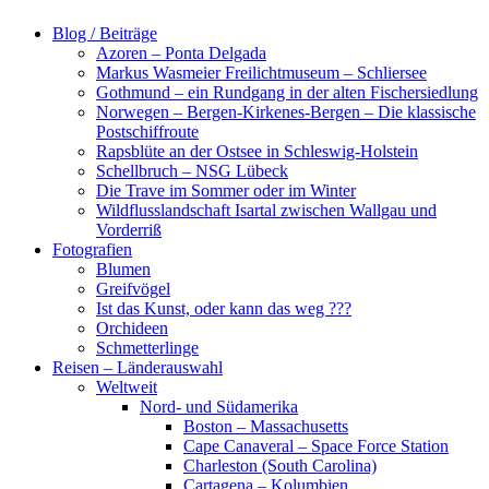
Blog / Beiträge
Azoren – Ponta Delgada
Markus Wasmeier Freilichtmuseum – Schliersee
Gothmund – ein Rundgang in der alten Fischersiedlung
Norwegen – Bergen-Kirkenes-Bergen – Die klassische
Postschiffroute
Rapsblüte an der Ostsee in Schleswig-Holstein
Schellbruch – NSG Lübeck
Die Trave im Sommer oder im Winter
Wildflusslandschaft Isartal zwischen Wallgau und
Vorderriß
Fotografien
Blumen
Greifvögel
Ist das Kunst, oder kann das weg ???
Orchideen
Schmetterlinge
Reisen – Länderauswahl
Weltweit
Nord- und Südamerika
Boston – Massachusetts
Cape Canaveral – Space Force Station
Charleston (South Carolina)
Cartagena – Kolumbien