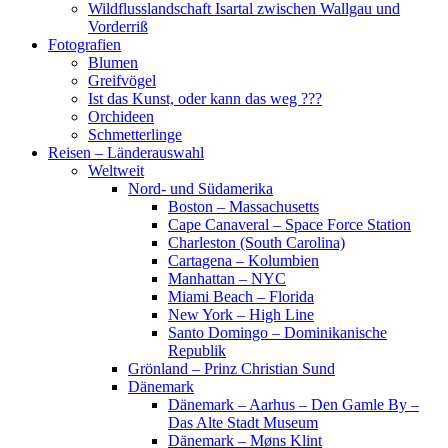
Wildflusslandschaft Isartal zwischen Wallgau und
Vorderriß
Fotografien
Blumen
Greifvögel
Ist das Kunst, oder kann das weg ???
Orchideen
Schmetterlinge
Reisen – Länderauswahl
Weltweit
Nord- und Südamerika
Boston – Massachusetts
Cape Canaveral – Space Force Station
Charleston (South Carolina)
Cartagena – Kolumbien
Manhattan – NYC
Miami Beach – Florida
New York – High Line
Santo Domingo – Dominikanische
Republik
Grönland – Prinz Christian Sund
Dänemark
Dänemark – Aarhus – Den Gamle By –
Das Alte Stadt Museum
Dänemark – Møns Klint