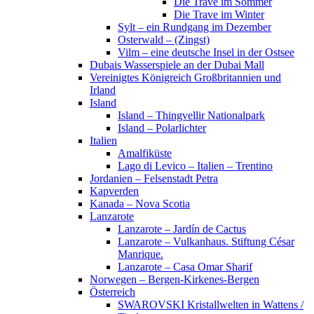
Die Trave im Sommer
Die Trave im Winter
Sylt – ein Rundgang im Dezember
Osterwald – (Zingst)
Vilm – eine deutsche Insel in der Ostsee
Dubais Wasserspiele an der Dubai Mall
Vereinigtes Königreich Großbritannien und
Irland
Island
Island – Thingvellir Nationalpark
Island – Polarlichter
Italien
Amalfiküste
Lago di Levico – Italien – Trentino
Jordanien – Felsenstadt Petra
Kapverden
Kanada – Nova Scotia
Lanzarote
Lanzarote – Jardín de Cactus
Lanzarote – Vulkanhaus. Stiftung César
Manrique.
Lanzarote – Casa Omar Sharif
Norwegen – Bergen-Kirkenes-Bergen
Österreich
SWAROVSKI Kristallwelten in Wattens /