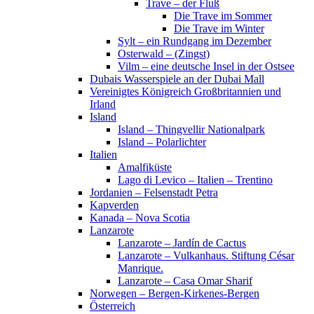
Trave – der Fluß
Die Trave im Sommer
Die Trave im Winter
Sylt – ein Rundgang im Dezember
Osterwald – (Zingst)
Vilm – eine deutsche Insel in der Ostsee
Dubais Wasserspiele an der Dubai Mall
Vereinigtes Königreich Großbritannien und
Irland
Island
Island – Thingvellir Nationalpark
Island – Polarlichter
Italien
Amalfiküste
Lago di Levico – Italien – Trentino
Jordanien – Felsenstadt Petra
Kapverden
Kanada – Nova Scotia
Lanzarote
Lanzarote – Jardín de Cactus
Lanzarote – Vulkanhaus. Stiftung César
Manrique.
Lanzarote – Casa Omar Sharif
Norwegen – Bergen-Kirkenes-Bergen
Österreich