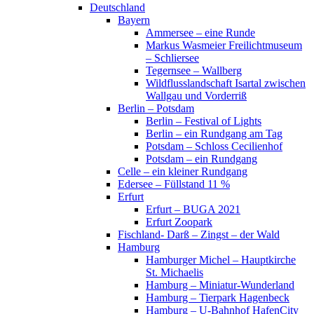
Deutschland
Bayern
Ammersee – eine Runde
Markus Wasmeier Freilichtmuseum
– Schliersee
Tegernsee – Wallberg
Wildflusslandschaft Isartal zwischen
Wallgau und Vorderriß
Berlin – Potsdam
Berlin – Festival of Lights
Berlin – ein Rundgang am Tag
Potsdam – Schloss Cecilienhof
Potsdam – ein Rundgang
Celle – ein kleiner Rundgang
Edersee – Füllstand 11 %
Erfurt
Erfurt – BUGA 2021
Erfurt Zoopark
Fischland- Darß – Zingst – der Wald
Hamburg
Hamburger Michel – Hauptkirche
St. Michaelis
Hamburg – Miniatur-Wunderland
Hamburg – Tierpark Hagenbeck
Hamburg – U-Bahnhof HafenCity