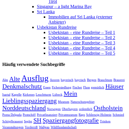
Tirol
Singapur – a light Marina Bay
Sri Lanka
Immobilien auf Sri Lanka (externer
Anbieter)
Usbekistan Rundreise
Usbekistan – eine Rundreise – Teil 1
Usbekistan – eine Rundreise – Teil 2
Usbekistan – eine Rundreise – Teil 3
Usbekistan – eine Rundreise – Teil 4
Usbekistan – eine Rundreise – Teil 5
Häufig verwendete Suchbegriffe
Ausflug
Alte
Alm
Azoren
bayerisch
bayrisch
Bergen
Brauchtum
Brauerei
Denkmalschutz
Häuser
Essen
Fichersiedlung
Fischer
Fluss
gemütlich
Mein
Isartal
Kapelle
Kirkenes
Leuchtturm
Lübeck
Lieblingsspaziergang
Museum
Naturschutzgebiet
Norddeutschland
Ostholstein
Norwegen
Oberbayern
ordentlich
Ponta Delgada
Postschiff
Privatfinanziert
Privatmuseum
Raps
Schleswig-Holstein
Schmied
SH
Spaziergangfotografie
Schöpfbrauerei
Segler
Trinken
Veranstaltungen
Vorderriß
Wallgau
Wildflusslandschaft