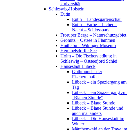
Universität
Schleswig-Holstein
Eutin
Eutin – Landesgartenschau
Eutin – Farbe – Licher –
Nacht – Schlosspark
Fröruper Berge – Naturschutzgebiet
Grömitz – Ostsee in Flammen
Haithabu – Wikinger Museum
Hemmelsdorfer See
Holm – Die Fischersiedlung in
Schleswig – Ostseefjord Schlei
Hansestadt Lübeck
Gothmund – der
Fischereihafen
Lübeck – ein Spaziergang am
Tag
Lübeck – ein Spaziergang zur
„Blauen Stunde“
Lübeck – Blaue Stunde
Lübeck – Blaue Stunde und
auch mal anders
Lübeck – Die Hansestadt im
Winter
Märchenwald an der Trave im