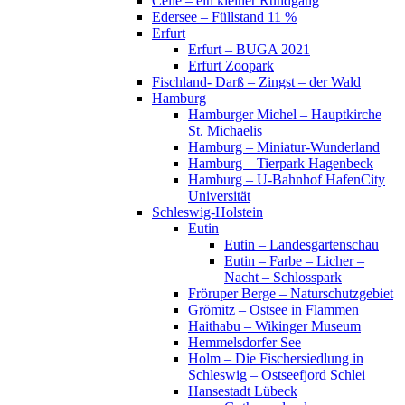
Celle – ein kleiner Rundgang
Edersee – Füllstand 11 %
Erfurt
Erfurt – BUGA 2021
Erfurt Zoopark
Fischland- Darß – Zingst – der Wald
Hamburg
Hamburger Michel – Hauptkirche
St. Michaelis
Hamburg – Miniatur-Wunderland
Hamburg – Tierpark Hagenbeck
Hamburg – U-Bahnhof HafenCity
Universität
Schleswig-Holstein
Eutin
Eutin – Landesgartenschau
Eutin – Farbe – Licher –
Nacht – Schlosspark
Fröruper Berge – Naturschutzgebiet
Grömitz – Ostsee in Flammen
Haithabu – Wikinger Museum
Hemmelsdorfer See
Holm – Die Fischersiedlung in
Schleswig – Ostseefjord Schlei
Hansestadt Lübeck