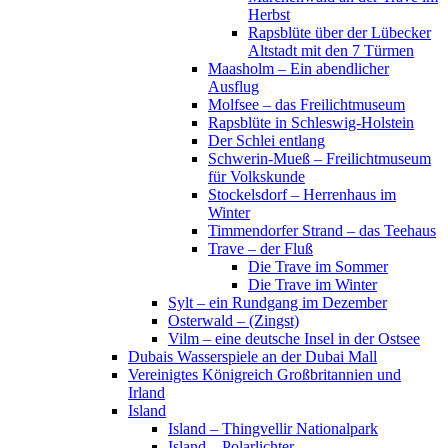
Herbst
Rapsblüte über der Lübecker
Altstadt mit den 7 Türmen
Maasholm – Ein abendlicher
Ausflug
Molfsee – das Freilichtmuseum
Rapsblüte in Schleswig-Holstein
Der Schlei entlang
Schwerin-Mueß – Freilichtmuseum
für Volkskunde
Stockelsdorf – Herrenhaus im
Winter
Timmendorfer Strand – das Teehaus
Trave – der Fluß
Die Trave im Sommer
Die Trave im Winter
Sylt – ein Rundgang im Dezember
Osterwald – (Zingst)
Vilm – eine deutsche Insel in der Ostsee
Dubais Wasserspiele an der Dubai Mall
Vereinigtes Königreich Großbritannien und
Irland
Island
Island – Thingvellir Nationalpark
Island – Polarlichter