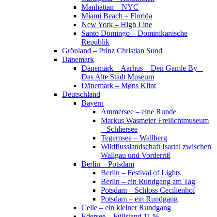
Manhattan – NYC
Miami Beach – Florida
New York – High Line
Santo Domingo – Dominikanische
Republik
Grönland – Prinz Christian Sund
Dänemark
Dänemark – Aarhus – Den Gamle By –
Das Alte Stadt Museum
Dänemark – Møns Klint
Deutschland
Bayern
Ammersee – eine Runde
Markus Wasmeier Freilichtmuseum
– Schliersee
Tegernsee – Wallberg
Wildflusslandschaft Isartal zwischen
Wallgau und Vorderriß
Berlin – Potsdam
Berlin – Festival of Lights
Berlin – ein Rundgang am Tag
Potsdam – Schloss Cecilienhof
Potsdam – ein Rundgang
Celle – ein kleiner Rundgang
Edersee – Füllstand 11 %