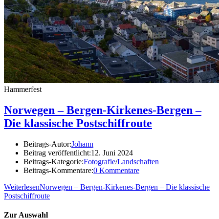
Hammerfest
Norwegen – Bergen-Kirkenes-Bergen –
Die klassische Postschiffroute
Beitrags-Autor:
Johann
Beitrag veröffentlicht:
12. Juni 2024
Beitrags-Kategorie:
Fotografie
/
Landschaften
Beitrags-Kommentare:
0 Kommentare
Weiterlesen
Norwegen – Bergen-Kirkenes-Bergen – Die klassische
Postschiffroute
Zur Auswahl