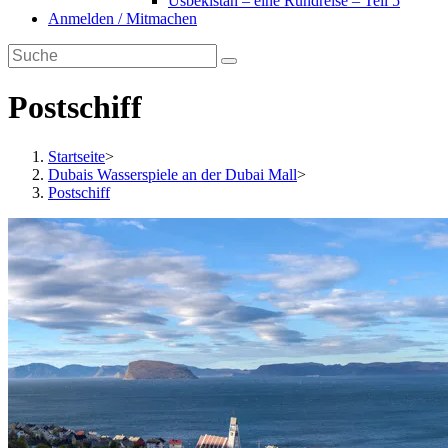
Usbekistan – eine Rundreise – Teil 5
Anmelden / Mitmachen
Postschiff
Startseite
>
Dubais Wasserspiele an der Dubai Mall
>
Postschiff