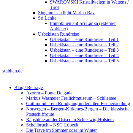
SWAROVSKI Kristallwelten in Wattens /
Tirol
Singapur – a light Marina Bay
Sri Lanka
Immobilien auf Sri Lanka (externer
Anbieter)
Usbekistan Rundreise
Usbekistan – eine Rundreise – Teil 1
Usbekistan – eine Rundreise – Teil 2
Usbekistan – eine Rundreise – Teil 3
Usbekistan – eine Rundreise – Teil 4
Usbekistan – eine Rundreise – Teil 5
stubhan.de
Blog / Beiträge
Azoren – Ponta Delgada
Markus Wasmeier Freilichtmuseum – Schliersee
Gothmund – ein Rundgang in der alten Fischersiedlung
Norwegen – Bergen-Kirkenes-Bergen – Die klassische
Postschiffroute
Rapsblüte an der Ostsee in Schleswig-Holstein
Schellbruch – NSG Lübeck
Die Trave im Sommer oder im Winter