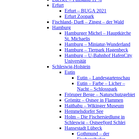
Erfurt
Erfurt – BUGA 2021
Erfurt Zoopark
Fischland- Darß – Zingst – der Wald
Hamburg
Hamburger Michel – Hauptkirche
St. Michaelis
Hamburg – Miniatur-Wunderland
Hamburg – Tierpark Hagenbeck
Hamburg – U-Bahnhof HafenCity
Universität
Schleswig-Holstein
Eutin
Eutin – Landesgartenschau
Eutin – Farbe – Licher –
Nacht – Schlosspark
Fröruper Berge – Naturschutzgebiet
Grömitz – Ostsee in Flammen
Haithabu – Wikinger Museum
Hemmelsdorfer See
Holm – Die Fischersiedlung in
Schleswig – Ostseefjord Schlei
Hansestadt Lübeck
Gothmund – der