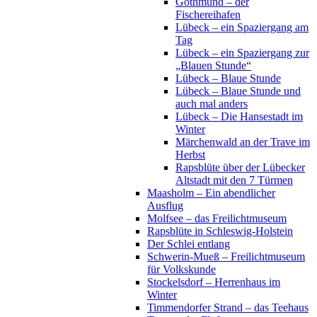
Gothmund – der
Fischereihafen
Lübeck – ein Spaziergang am
Tag
Lübeck – ein Spaziergang zur
„Blauen Stunde“
Lübeck – Blaue Stunde
Lübeck – Blaue Stunde und
auch mal anders
Lübeck – Die Hansestadt im
Winter
Märchenwald an der Trave im
Herbst
Rapsblüte über der Lübecker
Altstadt mit den 7 Türmen
Maasholm – Ein abendlicher
Ausflug
Molfsee – das Freilichtmuseum
Rapsblüte in Schleswig-Holstein
Der Schlei entlang
Schwerin-Mueß – Freilichtmuseum
für Volkskunde
Stockelsdorf – Herrenhaus im
Winter
Timmendorfer Strand – das Teehaus