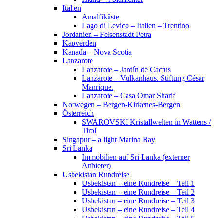
Italien
Amalfiküste
Lago di Levico – Italien – Trentino
Jordanien – Felsenstadt Petra
Kapverden
Kanada – Nova Scotia
Lanzarote
Lanzarote – Jardín de Cactus
Lanzarote – Vulkanhaus. Stiftung César
Manrique.
Lanzarote – Casa Omar Sharif
Norwegen – Bergen-Kirkenes-Bergen
Österreich
SWAROVSKI Kristallwelten in Wattens /
Tirol
Singapur – a light Marina Bay
Sri Lanka
Immobilien auf Sri Lanka (externer
Anbieter)
Usbekistan Rundreise
Usbekistan – eine Rundreise – Teil 1
Usbekistan – eine Rundreise – Teil 2
Usbekistan – eine Rundreise – Teil 3
Usbekistan – eine Rundreise – Teil 4