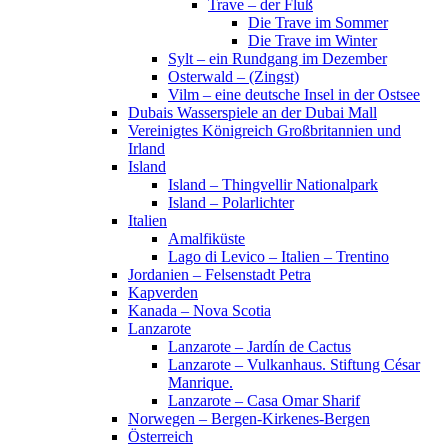
Trave – der Fluß
Die Trave im Sommer
Die Trave im Winter
Sylt – ein Rundgang im Dezember
Osterwald – (Zingst)
Vilm – eine deutsche Insel in der Ostsee
Dubais Wasserspiele an der Dubai Mall
Vereinigtes Königreich Großbritannien und
Irland
Island
Island – Thingvellir Nationalpark
Island – Polarlichter
Italien
Amalfiküste
Lago di Levico – Italien – Trentino
Jordanien – Felsenstadt Petra
Kapverden
Kanada – Nova Scotia
Lanzarote
Lanzarote – Jardín de Cactus
Lanzarote – Vulkanhaus. Stiftung César
Manrique.
Lanzarote – Casa Omar Sharif
Norwegen – Bergen-Kirkenes-Bergen
Österreich