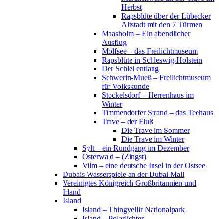
Herbst
Rapsblüte über der Lübecker
Altstadt mit den 7 Türmen
Maasholm – Ein abendlicher
Ausflug
Molfsee – das Freilichtmuseum
Rapsblüte in Schleswig-Holstein
Der Schlei entlang
Schwerin-Mueß – Freilichtmuseum
für Volkskunde
Stockelsdorf – Herrenhaus im
Winter
Timmendorfer Strand – das Teehaus
Trave – der Fluß
Die Trave im Sommer
Die Trave im Winter
Sylt – ein Rundgang im Dezember
Osterwald – (Zingst)
Vilm – eine deutsche Insel in der Ostsee
Dubais Wasserspiele an der Dubai Mall
Vereinigtes Königreich Großbritannien und
Irland
Island
Island – Thingvellir Nationalpark
Island – Polarlichter