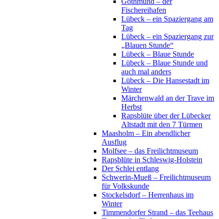
Gothmund – der
Fischereihafen
Lübeck – ein Spaziergang am
Tag
Lübeck – ein Spaziergang zur
„Blauen Stunde“
Lübeck – Blaue Stunde
Lübeck – Blaue Stunde und
auch mal anders
Lübeck – Die Hansestadt im
Winter
Märchenwald an der Trave im
Herbst
Rapsblüte über der Lübecker
Altstadt mit den 7 Türmen
Maasholm – Ein abendlicher
Ausflug
Molfsee – das Freilichtmuseum
Rapsblüte in Schleswig-Holstein
Der Schlei entlang
Schwerin-Mueß – Freilichtmuseum
für Volkskunde
Stockelsdorf – Herrenhaus im
Winter
Timmendorfer Strand – das Teehaus