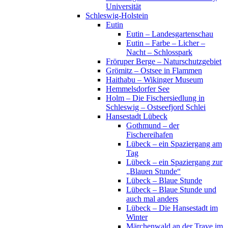
Universität
Schleswig-Holstein
Eutin
Eutin – Landesgartenschau
Eutin – Farbe – Licher –
Nacht – Schlosspark
Fröruper Berge – Naturschutzgebiet
Grömitz – Ostsee in Flammen
Haithabu – Wikinger Museum
Hemmelsdorfer See
Holm – Die Fischersiedlung in
Schleswig – Ostseefjord Schlei
Hansestadt Lübeck
Gothmund – der
Fischereihafen
Lübeck – ein Spaziergang am
Tag
Lübeck – ein Spaziergang zur
„Blauen Stunde“
Lübeck – Blaue Stunde
Lübeck – Blaue Stunde und
auch mal anders
Lübeck – Die Hansestadt im
Winter
Märchenwald an der Trave im