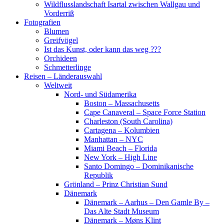
Wildflusslandschaft Isartal zwischen Wallgau und
Vorderriß
Fotografien
Blumen
Greifvögel
Ist das Kunst, oder kann das weg ???
Orchideen
Schmetterlinge
Reisen – Länderauswahl
Weltweit
Nord- und Südamerika
Boston – Massachusetts
Cape Canaveral – Space Force Station
Charleston (South Carolina)
Cartagena – Kolumbien
Manhattan – NYC
Miami Beach – Florida
New York – High Line
Santo Domingo – Dominikanische
Republik
Grönland – Prinz Christian Sund
Dänemark
Dänemark – Aarhus – Den Gamle By –
Das Alte Stadt Museum
Dänemark – Møns Klint