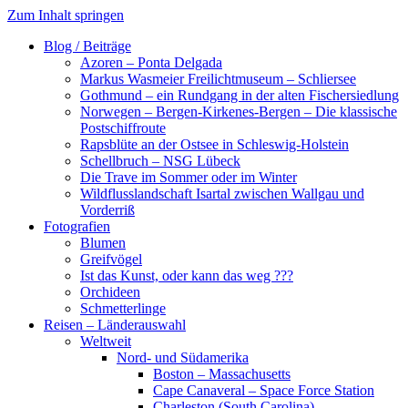
Zum Inhalt springen
Blog / Beiträge
Azoren – Ponta Delgada
Markus Wasmeier Freilichtmuseum – Schliersee
Gothmund – ein Rundgang in der alten Fischersiedlung
Norwegen – Bergen-Kirkenes-Bergen – Die klassische
Postschiffroute
Rapsblüte an der Ostsee in Schleswig-Holstein
Schellbruch – NSG Lübeck
Die Trave im Sommer oder im Winter
Wildflusslandschaft Isartal zwischen Wallgau und
Vorderriß
Fotografien
Blumen
Greifvögel
Ist das Kunst, oder kann das weg ???
Orchideen
Schmetterlinge
Reisen – Länderauswahl
Weltweit
Nord- und Südamerika
Boston – Massachusetts
Cape Canaveral – Space Force Station
Charleston (South Carolina)