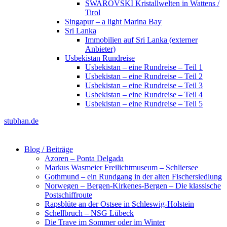
SWAROVSKI Kristallwelten in Wattens /
Tirol
Singapur – a light Marina Bay
Sri Lanka
Immobilien auf Sri Lanka (externer
Anbieter)
Usbekistan Rundreise
Usbekistan – eine Rundreise – Teil 1
Usbekistan – eine Rundreise – Teil 2
Usbekistan – eine Rundreise – Teil 3
Usbekistan – eine Rundreise – Teil 4
Usbekistan – eine Rundreise – Teil 5
stubhan.de
Blog / Beiträge
Azoren – Ponta Delgada
Markus Wasmeier Freilichtmuseum – Schliersee
Gothmund – ein Rundgang in der alten Fischersiedlung
Norwegen – Bergen-Kirkenes-Bergen – Die klassische
Postschiffroute
Rapsblüte an der Ostsee in Schleswig-Holstein
Schellbruch – NSG Lübeck
Die Trave im Sommer oder im Winter