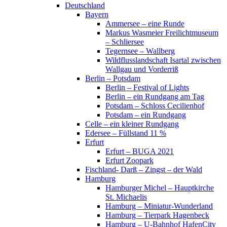
Deutschland
Bayern
Ammersee – eine Runde
Markus Wasmeier Freilichtmuseum
– Schliersee
Tegernsee – Wallberg
Wildflusslandschaft Isartal zwischen
Wallgau und Vorderriß
Berlin – Potsdam
Berlin – Festival of Lights
Berlin – ein Rundgang am Tag
Potsdam – Schloss Cecilienhof
Potsdam – ein Rundgang
Celle – ein kleiner Rundgang
Edersee – Füllstand 11 %
Erfurt
Erfurt – BUGA 2021
Erfurt Zoopark
Fischland- Darß – Zingst – der Wald
Hamburg
Hamburger Michel – Hauptkirche
St. Michaelis
Hamburg – Miniatur-Wunderland
Hamburg – Tierpark Hagenbeck
Hamburg – U-Bahnhof HafenCity