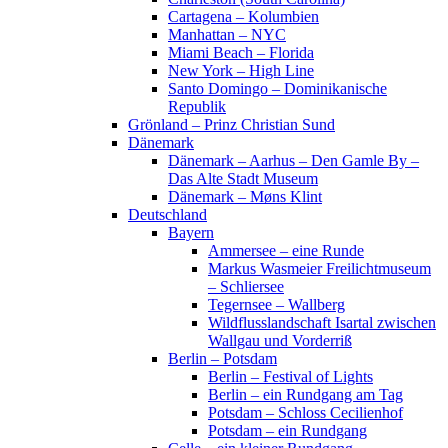
Cartagena – Kolumbien
Manhattan – NYC
Miami Beach – Florida
New York – High Line
Santo Domingo – Dominikanische
Republik
Grönland – Prinz Christian Sund
Dänemark
Dänemark – Aarhus – Den Gamle By –
Das Alte Stadt Museum
Dänemark – Møns Klint
Deutschland
Bayern
Ammersee – eine Runde
Markus Wasmeier Freilichtmuseum
– Schliersee
Tegernsee – Wallberg
Wildflusslandschaft Isartal zwischen
Wallgau und Vorderriß
Berlin – Potsdam
Berlin – Festival of Lights
Berlin – ein Rundgang am Tag
Potsdam – Schloss Cecilienhof
Potsdam – ein Rundgang