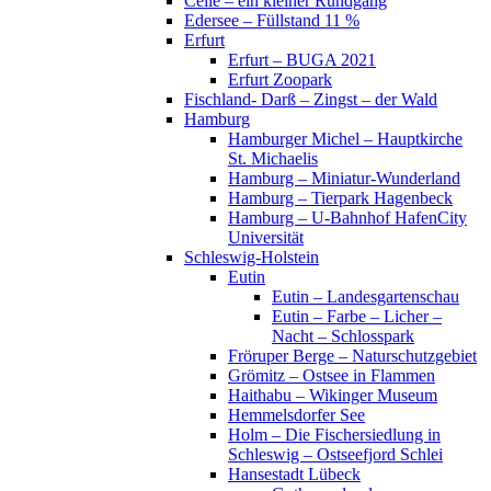
Celle – ein kleiner Rundgang
Edersee – Füllstand 11 %
Erfurt
Erfurt – BUGA 2021
Erfurt Zoopark
Fischland- Darß – Zingst – der Wald
Hamburg
Hamburger Michel – Hauptkirche
St. Michaelis
Hamburg – Miniatur-Wunderland
Hamburg – Tierpark Hagenbeck
Hamburg – U-Bahnhof HafenCity
Universität
Schleswig-Holstein
Eutin
Eutin – Landesgartenschau
Eutin – Farbe – Licher –
Nacht – Schlosspark
Fröruper Berge – Naturschutzgebiet
Grömitz – Ostsee in Flammen
Haithabu – Wikinger Museum
Hemmelsdorfer See
Holm – Die Fischersiedlung in
Schleswig – Ostseefjord Schlei
Hansestadt Lübeck