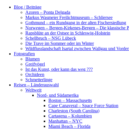
Zum
Blog / Beiträge
Inhalt
Azoren – Ponta Delgada
springen
Markus Wasmeier Freilichtmuseum – Schliersee
Gothmund – ein Rundgang in der alten Fischersiedlung
Norwegen – Bergen-Kirkenes-Bergen – Die klassische Po
Rapsblüte an der Ostsee in Schleswig-Holstein
Schellbruch – NSG Lübeck
Die Trave im Sommer oder im Winter
Wildflusslandschaft Isartal zwischen Wallgau und Vorder
Fotografien
Blumen
Greifvögel
Ist das Kunst, oder kann das weg ???
Orchideen
Schmetterlinge
Reisen – Länderauswahl
Weltweit
Nord- und Südamerika
Boston – Massachusetts
Cape Canaveral – Space Force Station
Charleston (South Carolina)
Cartagena – Kolumbien
Manhattan – NYC
Miami Beach – Florida