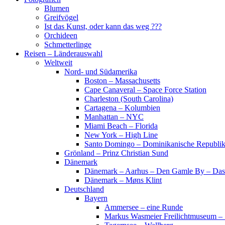
Blumen
Greifvögel
Ist das Kunst, oder kann das weg ???
Orchideen
Schmetterlinge
Reisen – Länderauswahl
Weltweit
Nord- und Südamerika
Boston – Massachusetts
Cape Canaveral – Space Force Station
Charleston (South Carolina)
Cartagena – Kolumbien
Manhattan – NYC
Miami Beach – Florida
New York – High Line
Santo Domingo – Dominikanische Republi
Grönland – Prinz Christian Sund
Dänemark
Dänemark – Aarhus – Den Gamle By – Das
Dänemark – Møns Klint
Deutschland
Bayern
Ammersee – eine Runde
Markus Wasmeier Freilichtmuseum – 