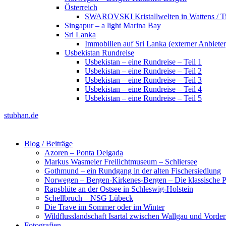
Österreich
SWAROVSKI Kristallwelten in Wattens / Ti
Singapur – a light Marina Bay
Sri Lanka
Immobilien auf Sri Lanka (externer Anbieter
Usbekistan Rundreise
Usbekistan – eine Rundreise – Teil 1
Usbekistan – eine Rundreise – Teil 2
Usbekistan – eine Rundreise – Teil 3
Usbekistan – eine Rundreise – Teil 4
Usbekistan – eine Rundreise – Teil 5
stubhan.de
Blog / Beiträge
Azoren – Ponta Delgada
Markus Wasmeier Freilichtmuseum – Schliersee
Gothmund – ein Rundgang in der alten Fischersiedlung
Norwegen – Bergen-Kirkenes-Bergen – Die klassische Po
Rapsblüte an der Ostsee in Schleswig-Holstein
Schellbruch – NSG Lübeck
Die Trave im Sommer oder im Winter
Wildflusslandschaft Isartal zwischen Wallgau und Vorder
Fotografien