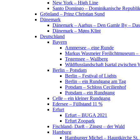
New York – High Line
Santo Domingo – Dominikanische Republi
Grönland – Prinz Christian Sund
Dänemark
Dänemark – Aarhus – Den Gamle By – Das
Dänemark – Møns Klint
Deutschland
Bayern
Ammersee – eine Runde
Markus Wasmeier Freilichtmuseum – 
Tegernsee – Wallberg
Wildflusslandschaft Isartal zwischen 
Berlin – Potsdam
Berlin – Festival of Lights
Berlin – ein Rundgang am Tag
Potsdam – Schloss Cecilienhof
Potsdam – ein Rundgang
Celle – ein kleiner Rundgang
Edersee – Füllstand 11 %
Erfurt
Erfurt – BUGA 2021
Erfurt Zoopark
Fischland- Darß – Zingst – der Wald
Hamburg
Hamburger Michel – Hauptkirche St. 