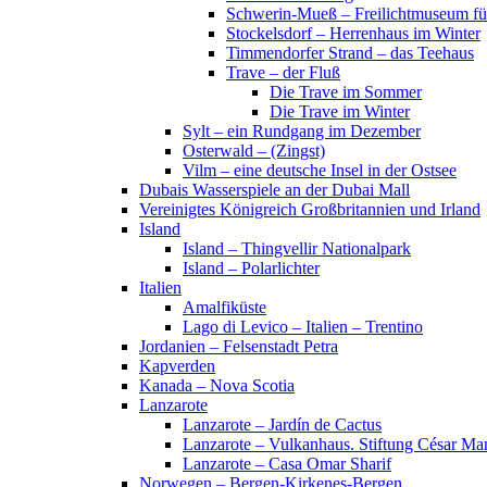
Schwerin-Mueß – Freilichtmuseum fü
Stockelsdorf – Herrenhaus im Winter
Timmendorfer Strand – das Teehaus
Trave – der Fluß
Die Trave im Sommer
Die Trave im Winter
Sylt – ein Rundgang im Dezember
Osterwald – (Zingst)
Vilm – eine deutsche Insel in der Ostsee
Dubais Wasserspiele an der Dubai Mall
Vereinigtes Königreich Großbritannien und Irland
Island
Island – Thingvellir Nationalpark
Island – Polarlichter
Italien
Amalfiküste
Lago di Levico – Italien – Trentino
Jordanien – Felsenstadt Petra
Kapverden
Kanada – Nova Scotia
Lanzarote
Lanzarote – Jardín de Cactus
Lanzarote – Vulkanhaus. Stiftung César Ma
Lanzarote – Casa Omar Sharif
Norwegen – Bergen-Kirkenes-Bergen