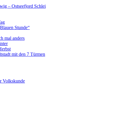
wig – Ostseefjord Schlei
Tag
„Blauen Stunde“
ch mal anders
nter
Herbst
tstadt mit den 7 Türmen
r Volkskunde