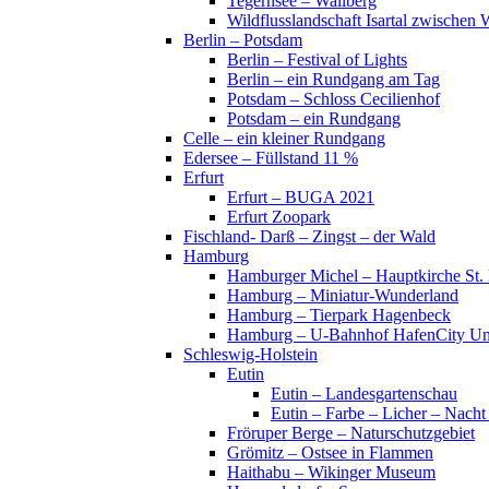
Tegernsee – Wallberg
Wildflusslandschaft Isartal zwischen 
Berlin – Potsdam
Berlin – Festival of Lights
Berlin – ein Rundgang am Tag
Potsdam – Schloss Cecilienhof
Potsdam – ein Rundgang
Celle – ein kleiner Rundgang
Edersee – Füllstand 11 %
Erfurt
Erfurt – BUGA 2021
Erfurt Zoopark
Fischland- Darß – Zingst – der Wald
Hamburg
Hamburger Michel – Hauptkirche St. 
Hamburg – Miniatur-Wunderland
Hamburg – Tierpark Hagenbeck
Hamburg – U-Bahnhof HafenCity Uni
Schleswig-Holstein
Eutin
Eutin – Landesgartenschau
Eutin – Farbe – Licher – Nacht
Fröruper Berge – Naturschutzgebiet
Grömitz – Ostsee in Flammen
Haithabu – Wikinger Museum