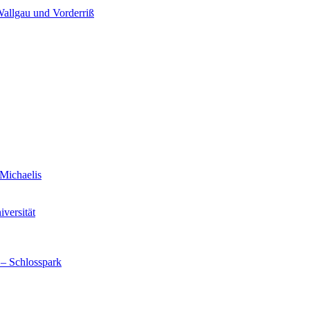
Wallgau und Vorderriß
Michaelis
versität
 – Schlosspark