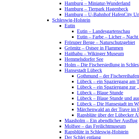
Hamburg – Miniatur-Wunderland
Hamburg – Tierpark Hagenbeck
Hamburg – U-Bahnhof HafenCity Uni
Schleswig-Holstein
Eutin
Eutin – Landesgartenschau
Eutin – Farbe – Licher – Nacht
Fröruper Berge – Naturschutzgebiet
Grömitz – Ostsee in Flammen
Haithabu – Wikinger Museum
Hemmelsdorfer See
Holm – Die Fischersiedlung in Schles
Hansestadt Lübeck
Gothmund – der Fischereihafen
Lübeck – ein Spaziergang am 
Lübeck – ein Spaziergang zur 
Lübeck – Blaue Stunde
Lübeck – Blaue Stunde und au
Lübeck – Die Hansestadt im Wi
Märchenwald an der Trave im 
Rapsblüte über der Lübecker Al
Maasholm – Ein abendlicher Ausflug
Molfsee – das Freilichtmuseum
Rapsblüte in Schleswig-Holstein
Der Schlei entlang