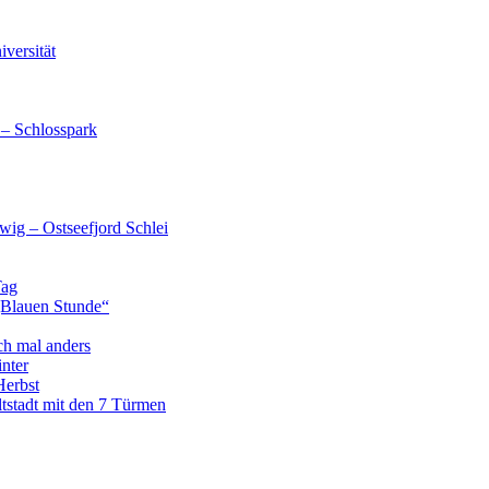
versität
 – Schlosspark
wig – Ostseefjord Schlei
Tag
„Blauen Stunde“
ch mal anders
nter
Herbst
tstadt mit den 7 Türmen