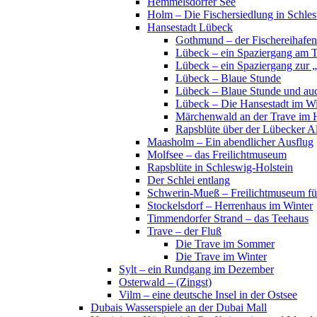
Hemmelsdorfer See
Holm – Die Fischersiedlung in Schles
Hansestadt Lübeck
Gothmund – der Fischereihafen
Lübeck – ein Spaziergang am 
Lübeck – ein Spaziergang zur 
Lübeck – Blaue Stunde
Lübeck – Blaue Stunde und au
Lübeck – Die Hansestadt im Wi
Märchenwald an der Trave im 
Rapsblüte über der Lübecker Al
Maasholm – Ein abendlicher Ausflug
Molfsee – das Freilichtmuseum
Rapsblüte in Schleswig-Holstein
Der Schlei entlang
Schwerin-Mueß – Freilichtmuseum fü
Stockelsdorf – Herrenhaus im Winter
Timmendorfer Strand – das Teehaus
Trave – der Fluß
Die Trave im Sommer
Die Trave im Winter
Sylt – ein Rundgang im Dezember
Osterwald – (Zingst)
Vilm – eine deutsche Insel in der Ostsee
Dubais Wasserspiele an der Dubai Mall