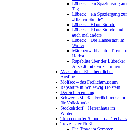
Lübeck – ein Spaziergang am
Tag
Lübeck – ein Spaziergang zur
„Blauen Stunde“
Lübeck – Blaue Stunde
Lübeck – Blaue Stunde und
auch mal anders
Lübeck – Die Hansestadt im
Winter
Märchenwald an der Trave im
Herbst
Rapsblüte über der Lübecker
Altstadt mit den 7 Türmen
Maasholm – Ein abendlicher
Ausflug
Molfsee – das Freilichtmuseum
Rapsblüte in Schleswig-Holstein
Der Schlei entlang
Schwerin-Mueß – Freilichtmuseum
für Volkskunde
Stockelsdorf – Herrenhaus im
Winter
Timmendorfer Strand – das Teehaus
Trave – der Fluß
Die Trave im Sommer