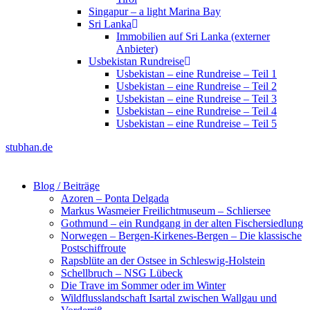
Singapur – a light Marina Bay
Sri Lanka
Immobilien auf Sri Lanka (externer
Anbieter)
Usbekistan Rundreise
Usbekistan – eine Rundreise – Teil 1
Usbekistan – eine Rundreise – Teil 2
Usbekistan – eine Rundreise – Teil 3
Usbekistan – eine Rundreise – Teil 4
Usbekistan – eine Rundreise – Teil 5
stubhan.de
Blog / Beiträge
Azoren – Ponta Delgada
Markus Wasmeier Freilichtmuseum – Schliersee
Gothmund – ein Rundgang in der alten Fischersiedlung
Norwegen – Bergen-Kirkenes-Bergen – Die klassische
Postschiffroute
Rapsblüte an der Ostsee in Schleswig-Holstein
Schellbruch – NSG Lübeck
Die Trave im Sommer oder im Winter
Wildflusslandschaft Isartal zwischen Wallgau und