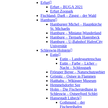
Erfurt
Erfurt – BUGA 2021
Erfurt Zoopark
Fischland- Darß – Zingst – der Wald
Hamburg
Hamburger Michel – Hauptkirche
St. Michaelis
Hamburg – Miniatur-Wunderland
Hamburg – Tierpark Hagenbeck
Hamburg – U-Bahnhof HafenCity
Universität
Schleswig-Holstein
Eutin
Eutin – Landesgartenschau
Eutin – Farbe – Licher –
Nacht – Schlosspark
Fröruper Berge – Naturschutzgebiet
Grömitz – Ostsee in Flammen
Haithabu – Wikinger Museum
Hemmelsdorfer See
Holm – Die Fischersiedlung in
Schleswig – Ostseefjord Schlei
Hansestadt Lübeck
Gothmund – der
Fischereihafen