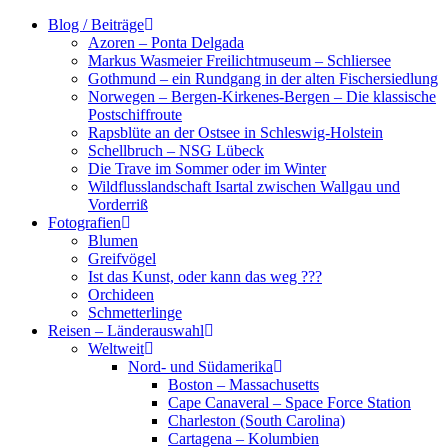
Zum
Blog / Beiträge
Inhalt
Azoren – Ponta Delgada
springen
Markus Wasmeier Freilichtmuseum – Schliersee
Gothmund – ein Rundgang in der alten Fischersiedlung
Norwegen – Bergen-Kirkenes-Bergen – Die klassische
Postschiffroute
Rapsblüte an der Ostsee in Schleswig-Holstein
Schellbruch – NSG Lübeck
Die Trave im Sommer oder im Winter
Wildflusslandschaft Isartal zwischen Wallgau und
Vorderriß
Fotografien
Blumen
Greifvögel
Ist das Kunst, oder kann das weg ???
Orchideen
Schmetterlinge
Reisen – Länderauswahl
Weltweit
Nord- und Südamerika
Boston – Massachusetts
Cape Canaveral – Space Force Station
Charleston (South Carolina)
Cartagena – Kolumbien