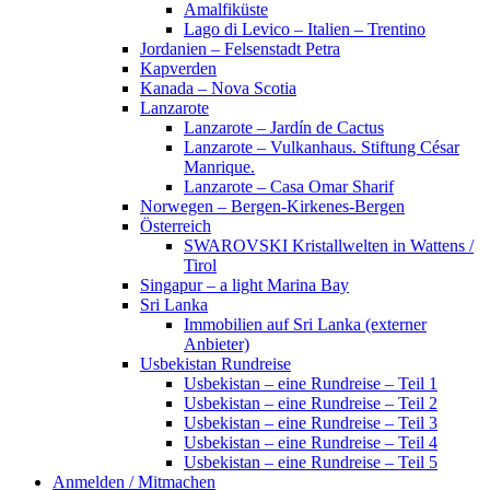
Amalfiküste
Lago di Levico – Italien – Trentino
Jordanien – Felsenstadt Petra
Kapverden
Kanada – Nova Scotia
Lanzarote
Lanzarote – Jardín de Cactus
Lanzarote – Vulkanhaus. Stiftung César
Manrique.
Lanzarote – Casa Omar Sharif
Norwegen – Bergen-Kirkenes-Bergen
Österreich
SWAROVSKI Kristallwelten in Wattens /
Tirol
Singapur – a light Marina Bay
Sri Lanka
Immobilien auf Sri Lanka (externer
Anbieter)
Usbekistan Rundreise
Usbekistan – eine Rundreise – Teil 1
Usbekistan – eine Rundreise – Teil 2
Usbekistan – eine Rundreise – Teil 3
Usbekistan – eine Rundreise – Teil 4
Usbekistan – eine Rundreise – Teil 5
Anmelden / Mitmachen