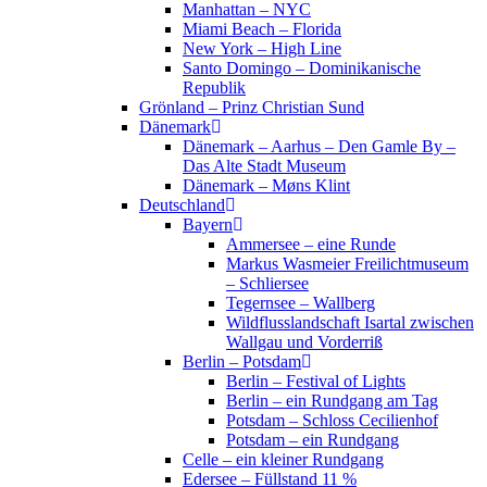
Manhattan – NYC
Miami Beach – Florida
New York – High Line
Santo Domingo – Dominikanische
Republik
Grönland – Prinz Christian Sund
Dänemark
Dänemark – Aarhus – Den Gamle By –
Das Alte Stadt Museum
Dänemark – Møns Klint
Deutschland
Bayern
Ammersee – eine Runde
Markus Wasmeier Freilichtmuseum
– Schliersee
Tegernsee – Wallberg
Wildflusslandschaft Isartal zwischen
Wallgau und Vorderriß
Berlin – Potsdam
Berlin – Festival of Lights
Berlin – ein Rundgang am Tag
Potsdam – Schloss Cecilienhof
Potsdam – ein Rundgang
Celle – ein kleiner Rundgang
Edersee – Füllstand 11 %