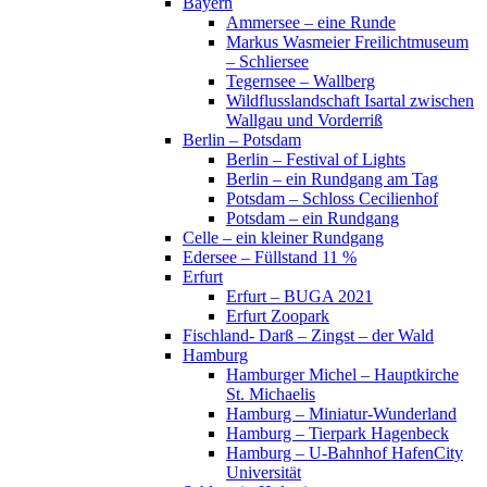
Bayern
Ammersee – eine Runde
Markus Wasmeier Freilichtmuseum
– Schliersee
Tegernsee – Wallberg
Wildflusslandschaft Isartal zwischen
Wallgau und Vorderriß
Berlin – Potsdam
Berlin – Festival of Lights
Berlin – ein Rundgang am Tag
Potsdam – Schloss Cecilienhof
Potsdam – ein Rundgang
Celle – ein kleiner Rundgang
Edersee – Füllstand 11 %
Erfurt
Erfurt – BUGA 2021
Erfurt Zoopark
Fischland- Darß – Zingst – der Wald
Hamburg
Hamburger Michel – Hauptkirche
St. Michaelis
Hamburg – Miniatur-Wunderland
Hamburg – Tierpark Hagenbeck
Hamburg – U-Bahnhof HafenCity
Universität