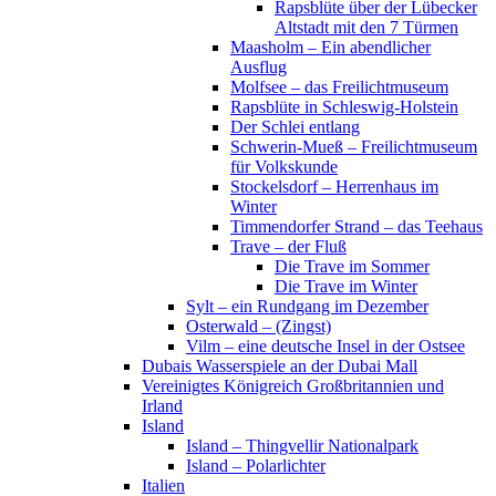
Rapsblüte über der Lübecker
Altstadt mit den 7 Türmen
Maasholm – Ein abendlicher
Ausflug
Molfsee – das Freilichtmuseum
Rapsblüte in Schleswig-Holstein
Der Schlei entlang
Schwerin-Mueß – Freilichtmuseum
für Volkskunde
Stockelsdorf – Herrenhaus im
Winter
Timmendorfer Strand – das Teehaus
Trave – der Fluß
Die Trave im Sommer
Die Trave im Winter
Sylt – ein Rundgang im Dezember
Osterwald – (Zingst)
Vilm – eine deutsche Insel in der Ostsee
Dubais Wasserspiele an der Dubai Mall
Vereinigtes Königreich Großbritannien und
Irland
Island
Island – Thingvellir Nationalpark
Island – Polarlichter
Italien