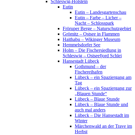
Schleswig-Holstein
Eutin
Eutin – Landesgartenschau
Eutin – Farbe – Licher –
Nacht – Schlosspark
Fröruper Berge – Naturschutzgebiet
Grömitz – Ostsee in Flammen
Haithabu – Wikinger Museum
Hemmelsdorfer See
Holm – Die Fischersiedlung in
Schleswig – Ostseefjord Schlei
Hansestadt Lübeck
Gothmund – der
Fischereihafen
Lübeck – ein Spaziergang am
Tag
Lübeck – ein Spaziergang zur
„Blauen Stunde“
Lübeck – Blaue Stunde
Lübeck – Blaue Stunde und
auch mal anders
Lübeck – Die Hansestadt im
Winter
Märchenwald an der Trave im
Herbst