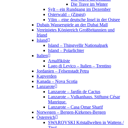
Die Trave im Winter
Sylt – ein Rundgang im Dezember
Osterwald – (Zingst)
Vilm – eine deutsche Insel in der Ostsee
Dubais Wasserspiele an der Dubai Mall
Vereinigtes Königreich Großbritannien und
Irland
Island
Island – Thingvellir Nationalpark
Island – Polarlichter
Italien
Amalfiküste
Lago di Levico – Italien – Trentino
Jordanien – Felsenstadt Petra
Kapverden
Kanada – Nova Scotia
Lanzarote
Lanzarote – Jardín de Cactus
Lanzarote – Vulkanhaus. Stiftung César
Manrique.
Lanzarote – Casa Omar Sharif
Norwegen – Bergen-Kirkenes-Bergen
Österreich
SWAROVSKI Kristallwelten in Wattens /
Tirol