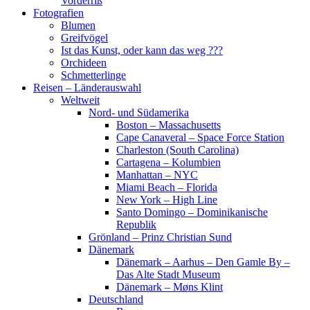
Vorderriß
Fotografien
Blumen
Greifvögel
Ist das Kunst, oder kann das weg ???
Orchideen
Schmetterlinge
Reisen – Länderauswahl
Weltweit
Nord- und Südamerika
Boston – Massachusetts
Cape Canaveral – Space Force Station
Charleston (South Carolina)
Cartagena – Kolumbien
Manhattan – NYC
Miami Beach – Florida
New York – High Line
Santo Domingo – Dominikanische
Republik
Grönland – Prinz Christian Sund
Dänemark
Dänemark – Aarhus – Den Gamle By –
Das Alte Stadt Museum
Dänemark – Møns Klint
Deutschland