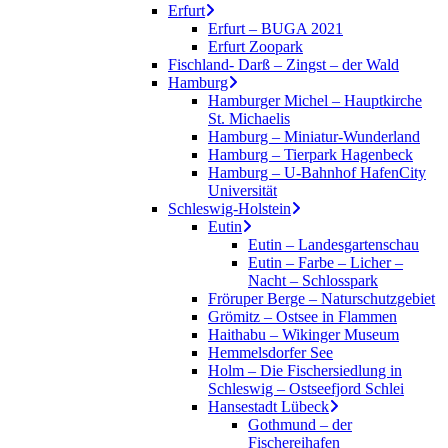
Erfurt
Erfurt – BUGA 2021
Erfurt Zoopark
Fischland- Darß – Zingst – der Wald
Hamburg
Hamburger Michel – Hauptkirche
St. Michaelis
Hamburg – Miniatur-Wunderland
Hamburg – Tierpark Hagenbeck
Hamburg – U-Bahnhof HafenCity
Universität
Schleswig-Holstein
Eutin
Eutin – Landesgartenschau
Eutin – Farbe – Licher –
Nacht – Schlosspark
Fröruper Berge – Naturschutzgebiet
Grömitz – Ostsee in Flammen
Haithabu – Wikinger Museum
Hemmelsdorfer See
Holm – Die Fischersiedlung in
Schleswig – Ostseefjord Schlei
Hansestadt Lübeck
Gothmund – der
Fischereihafen