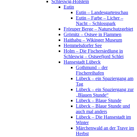
Schleswig-Holstein
Eutin
Eutin – Landesgartenschau
Eutin – Farbe – Licher –
Nacht – Schlosspark
Fröruper Berge – Naturschutzgebiet
Grömitz – Ostsee in Flammen
Haithabu – Wikinger Museum
Hemmelsdorfer See
Holm – Die Fischersiedlung in
Schleswig – Ostseefjord Schlei
Hansestadt Lübeck
Gothmund – der
Fischereihafen
Lübeck – ein Spaziergang am
Tag
Lübeck – ein Spaziergang zur
„Blauen Stunde“
Lübeck – Blaue Stunde
Lübeck – Blaue Stunde und
auch mal anders
Lübeck – Die Hansestadt im
Winter
Märchenwald an der Trave im
Herbst