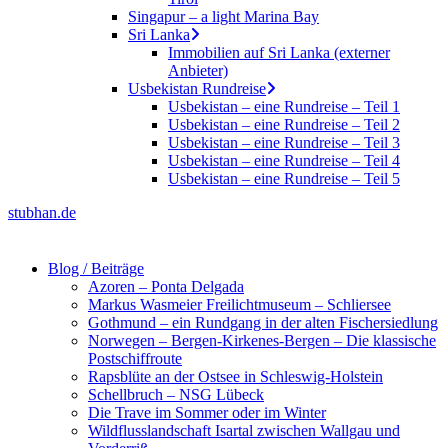
Singapur – a light Marina Bay
Sri Lanka
Immobilien auf Sri Lanka (externer
Anbieter)
Usbekistan Rundreise
Usbekistan – eine Rundreise – Teil 1
Usbekistan – eine Rundreise – Teil 2
Usbekistan – eine Rundreise – Teil 3
Usbekistan – eine Rundreise – Teil 4
Usbekistan – eine Rundreise – Teil 5
stubhan.de
Blog / Beiträge
Azoren – Ponta Delgada
Markus Wasmeier Freilichtmuseum – Schliersee
Gothmund – ein Rundgang in der alten Fischersiedlung
Norwegen – Bergen-Kirkenes-Bergen – Die klassische
Postschiffroute
Rapsblüte an der Ostsee in Schleswig-Holstein
Schellbruch – NSG Lübeck
Die Trave im Sommer oder im Winter
Wildflusslandschaft Isartal zwischen Wallgau und