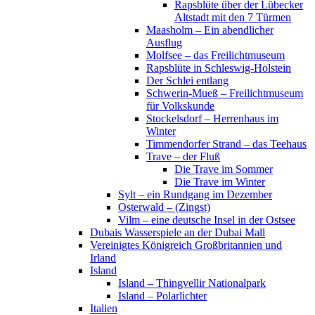
Rapsblüte über der Lübecker
Altstadt mit den 7 Türmen
Maasholm – Ein abendlicher
Ausflug
Molfsee – das Freilichtmuseum
Rapsblüte in Schleswig-Holstein
Der Schlei entlang
Schwerin-Mueß – Freilichtmuseum
für Volkskunde
Stockelsdorf – Herrenhaus im
Winter
Timmendorfer Strand – das Teehaus
Trave – der Fluß
Die Trave im Sommer
Die Trave im Winter
Sylt – ein Rundgang im Dezember
Osterwald – (Zingst)
Vilm – eine deutsche Insel in der Ostsee
Dubais Wasserspiele an der Dubai Mall
Vereinigtes Königreich Großbritannien und
Irland
Island
Island – Thingvellir Nationalpark
Island – Polarlichter
Italien