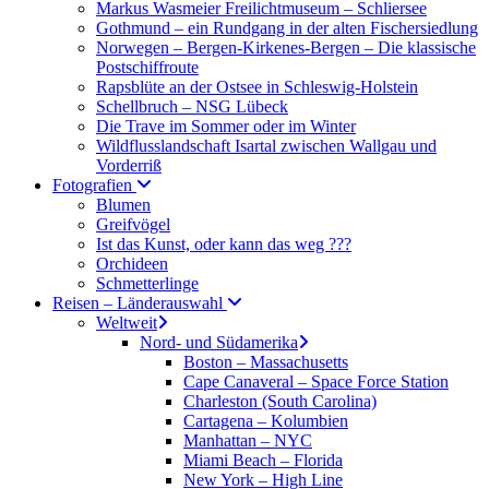
Markus Wasmeier Freilichtmuseum – Schliersee
Gothmund – ein Rundgang in der alten Fischersiedlung
Norwegen – Bergen-Kirkenes-Bergen – Die klassische
Postschiffroute
Rapsblüte an der Ostsee in Schleswig-Holstein
Schellbruch – NSG Lübeck
Die Trave im Sommer oder im Winter
Wildflusslandschaft Isartal zwischen Wallgau und
Vorderriß
Fotografien
Blumen
Greifvögel
Ist das Kunst, oder kann das weg ???
Orchideen
Schmetterlinge
Reisen – Länderauswahl
Weltweit
Nord- und Südamerika
Boston – Massachusetts
Cape Canaveral – Space Force Station
Charleston (South Carolina)
Cartagena – Kolumbien
Manhattan – NYC
Miami Beach – Florida
New York – High Line