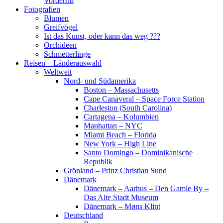
Vorderriß
Fotografien
Blumen
Greifvögel
Ist das Kunst, oder kann das weg ???
Orchideen
Schmetterlinge
Reisen – Länderauswahl
Weltweit
Nord- und Südamerika
Boston – Massachusetts
Cape Canaveral – Space Force Station
Charleston (South Carolina)
Cartagena – Kolumbien
Manhattan – NYC
Miami Beach – Florida
New York – High Line
Santo Domingo – Dominikanische
Republik
Grönland – Prinz Christian Sund
Dänemark
Dänemark – Aarhus – Den Gamle By –
Das Alte Stadt Museum
Dänemark – Møns Klint
Deutschland