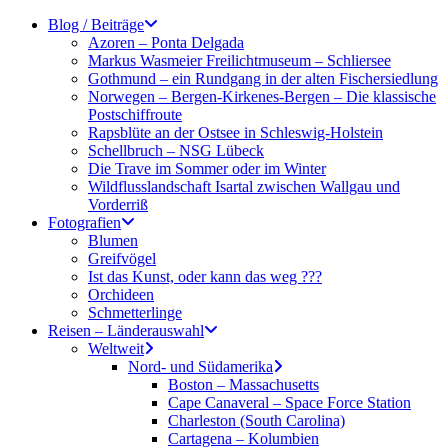
Zum
Blog / Beiträge
Inhalt
Azoren – Ponta Delgada
springen
Markus Wasmeier Freilichtmuseum – Schliersee
Gothmund – ein Rundgang in der alten Fischersiedlung
Norwegen – Bergen-Kirkenes-Bergen – Die klassische
Postschiffroute
Rapsblüte an der Ostsee in Schleswig-Holstein
Schellbruch – NSG Lübeck
Die Trave im Sommer oder im Winter
Wildflusslandschaft Isartal zwischen Wallgau und
Vorderriß
Fotografien
Blumen
Greifvögel
Ist das Kunst, oder kann das weg ???
Orchideen
Schmetterlinge
Reisen – Länderauswahl
Weltweit
Nord- und Südamerika
Boston – Massachusetts
Cape Canaveral – Space Force Station
Charleston (South Carolina)
Cartagena – Kolumbien