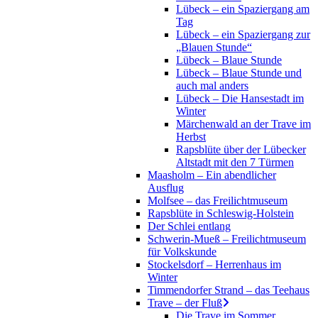
Lübeck – ein Spaziergang am
Tag
Lübeck – ein Spaziergang zur
„Blauen Stunde“
Lübeck – Blaue Stunde
Lübeck – Blaue Stunde und
auch mal anders
Lübeck – Die Hansestadt im
Winter
Märchenwald an der Trave im
Herbst
Rapsblüte über der Lübecker
Altstadt mit den 7 Türmen
Maasholm – Ein abendlicher
Ausflug
Molfsee – das Freilichtmuseum
Rapsblüte in Schleswig-Holstein
Der Schlei entlang
Schwerin-Mueß – Freilichtmuseum
für Volkskunde
Stockelsdorf – Herrenhaus im
Winter
Timmendorfer Strand – das Teehaus
Trave – der Fluß
Die Trave im Sommer