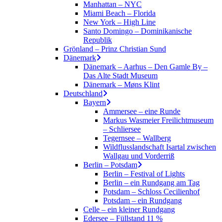
Manhattan – NYC
Miami Beach – Florida
New York – High Line
Santo Domingo – Dominikanische
Republik
Grönland – Prinz Christian Sund
Dänemark
Dänemark – Aarhus – Den Gamle By –
Das Alte Stadt Museum
Dänemark – Møns Klint
Deutschland
Bayern
Ammersee – eine Runde
Markus Wasmeier Freilichtmuseum
– Schliersee
Tegernsee – Wallberg
Wildflusslandschaft Isartal zwischen
Wallgau und Vorderriß
Berlin – Potsdam
Berlin – Festival of Lights
Berlin – ein Rundgang am Tag
Potsdam – Schloss Cecilienhof
Potsdam – ein Rundgang
Celle – ein kleiner Rundgang
Edersee – Füllstand 11 %