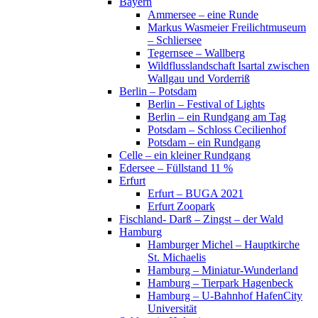
Bayern
Ammersee – eine Runde
Markus Wasmeier Freilichtmuseum
– Schliersee
Tegernsee – Wallberg
Wildflusslandschaft Isartal zwischen
Wallgau und Vorderriß
Berlin – Potsdam
Berlin – Festival of Lights
Berlin – ein Rundgang am Tag
Potsdam – Schloss Cecilienhof
Potsdam – ein Rundgang
Celle – ein kleiner Rundgang
Edersee – Füllstand 11 %
Erfurt
Erfurt – BUGA 2021
Erfurt Zoopark
Fischland- Darß – Zingst – der Wald
Hamburg
Hamburger Michel – Hauptkirche
St. Michaelis
Hamburg – Miniatur-Wunderland
Hamburg – Tierpark Hagenbeck
Hamburg – U-Bahnhof HafenCity
Universität