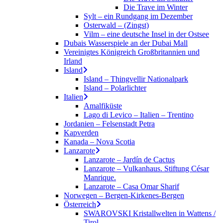
Die Trave im Winter
Sylt – ein Rundgang im Dezember
Osterwald – (Zingst)
Vilm – eine deutsche Insel in der Ostsee
Dubais Wasserspiele an der Dubai Mall
Vereinigtes Königreich Großbritannien und
Irland
Island
Island – Thingvellir Nationalpark
Island – Polarlichter
Italien
Amalfiküste
Lago di Levico – Italien – Trentino
Jordanien – Felsenstadt Petra
Kapverden
Kanada – Nova Scotia
Lanzarote
Lanzarote – Jardín de Cactus
Lanzarote – Vulkanhaus. Stiftung César
Manrique.
Lanzarote – Casa Omar Sharif
Norwegen – Bergen-Kirkenes-Bergen
Österreich
SWAROVSKI Kristallwelten in Wattens /
Tirol