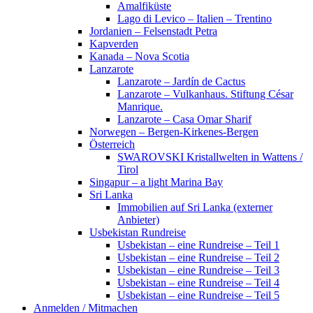
Amalfiküste
Lago di Levico – Italien – Trentino
Jordanien – Felsenstadt Petra
Kapverden
Kanada – Nova Scotia
Lanzarote
Lanzarote – Jardín de Cactus
Lanzarote – Vulkanhaus. Stiftung César
Manrique.
Lanzarote – Casa Omar Sharif
Norwegen – Bergen-Kirkenes-Bergen
Österreich
SWAROVSKI Kristallwelten in Wattens /
Tirol
Singapur – a light Marina Bay
Sri Lanka
Immobilien auf Sri Lanka (externer
Anbieter)
Usbekistan Rundreise
Usbekistan – eine Rundreise – Teil 1
Usbekistan – eine Rundreise – Teil 2
Usbekistan – eine Rundreise – Teil 3
Usbekistan – eine Rundreise – Teil 4
Usbekistan – eine Rundreise – Teil 5
Anmelden / Mitmachen