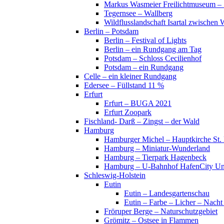
Markus Wasmeier Freilichtmuseum – 
Tegernsee – Wallberg
Wildflusslandschaft Isartal zwischen 
Berlin – Potsdam
Berlin – Festival of Lights
Berlin – ein Rundgang am Tag
Potsdam – Schloss Cecilienhof
Potsdam – ein Rundgang
Celle – ein kleiner Rundgang
Edersee – Füllstand 11 %
Erfurt
Erfurt – BUGA 2021
Erfurt Zoopark
Fischland- Darß – Zingst – der Wald
Hamburg
Hamburger Michel – Hauptkirche St. 
Hamburg – Miniatur-Wunderland
Hamburg – Tierpark Hagenbeck
Hamburg – U-Bahnhof HafenCity Uni
Schleswig-Holstein
Eutin
Eutin – Landesgartenschau
Eutin – Farbe – Licher – Nacht
Fröruper Berge – Naturschutzgebiet
Grömitz – Ostsee in Flammen