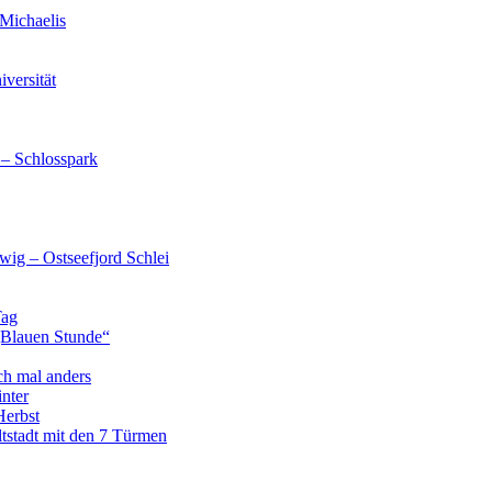
Michaelis
versität
 – Schlosspark
wig – Ostseefjord Schlei
Tag
„Blauen Stunde“
ch mal anders
nter
Herbst
tstadt mit den 7 Türmen