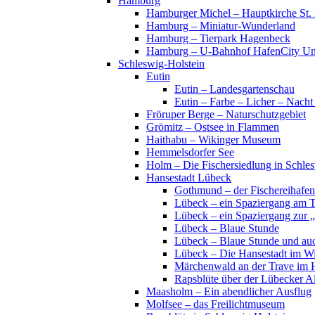
Hamburg
Hamburger Michel – Hauptkirche St. 
Hamburg – Miniatur-Wunderland
Hamburg – Tierpark Hagenbeck
Hamburg – U-Bahnhof HafenCity Uni
Schleswig-Holstein
Eutin
Eutin – Landesgartenschau
Eutin – Farbe – Licher – Nacht
Fröruper Berge – Naturschutzgebiet
Grömitz – Ostsee in Flammen
Haithabu – Wikinger Museum
Hemmelsdorfer See
Holm – Die Fischersiedlung in Schles
Hansestadt Lübeck
Gothmund – der Fischereihafen
Lübeck – ein Spaziergang am 
Lübeck – ein Spaziergang zur 
Lübeck – Blaue Stunde
Lübeck – Blaue Stunde und au
Lübeck – Die Hansestadt im Wi
Märchenwald an der Trave im 
Rapsblüte über der Lübecker Al
Maasholm – Ein abendlicher Ausflug
Molfsee – das Freilichtmuseum