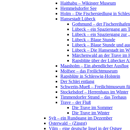
Haithabu – Wikinger Museum
Hemmelsdorfer See
Holm – Die Fischersiedlung in Schles
Hansestadt Lübeck
Gothmund – der Fischereihafen
Lübeck – ein Spaziergang am 
Lübeck – ein Spaziergang zur 
Lübeck – Blaue Stunde
Lübeck – Blaue Stunde und au
Lübeck – Die Hansestadt im Wi
Märchenwald an der Trave im 
Rapsblüte über der Lübecker Al
Maasholm – Ein abendlicher Ausflug
Molfsee – das Freilichtmuseum
Rapsblüte in Schleswig-Holstein
Der Schlei entlang
Schwerin-Mueß – Freilichtmuseum fü
Stockelsdorf – Herrenhaus im Winter
Timmendorfer Strand – das Teehaus
Trave – der Fluß
Die Trave im Sommer
Die Trave im Winter
Sylt – ein Rundgang im Dezember
Osterwald – (Zingst)
Vilm – eine deutsche Insel in der Ostsee