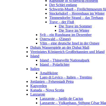
Rapsblüte in Schleswig-Holstein
Der Schlei entlang
Schwerin-Mueß – Freilichtmuseum fü
Stockelsdorf – Herrenhaus im Winter
Timmendorfer Strand – das Teehaus
Trave – der Fluß
Die Trave im Sommer
Die Trave im Winter
Sylt – ein Rundgang im Dezember
Osterwald – (Zingst)
Vilm – eine deutsche Insel in der Ostsee
Dubais Wasserspiele an der Dubai Mall
Vereinigtes Königreich Großbritannien und Irland
Island
Island – Thingvellir Nationalpark
Island – Polarlichter
Italien
Amalfiküste
Lago di Levico – Italien – Trentino
Jordanien – Felsenstadt Petra
Kapverden
Kanada – Nova Scotia
Lanzarote
Lanzarote – Jardín de Cactus
Lanzarote – Vulkanhaus. Stiftung César Ma