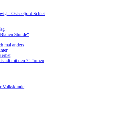
wig – Ostseefjord Schlei
Tag
„Blauen Stunde“
ch mal anders
nter
Herbst
tstadt mit den 7 Türmen
r Volkskunde