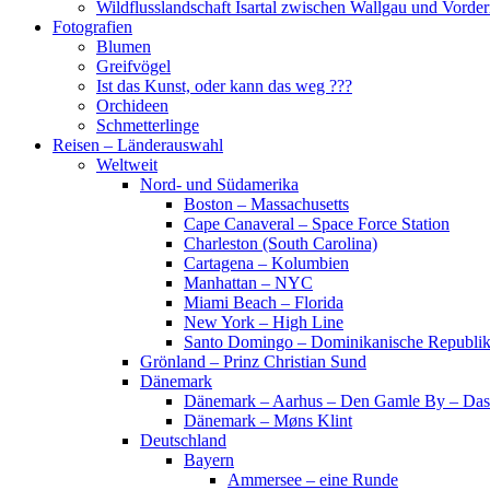
Wildflusslandschaft Isartal zwischen Wallgau und Vorder
Fotografien
Blumen
Greifvögel
Ist das Kunst, oder kann das weg ???
Orchideen
Schmetterlinge
Reisen – Länderauswahl
Weltweit
Nord- und Südamerika
Boston – Massachusetts
Cape Canaveral – Space Force Station
Charleston (South Carolina)
Cartagena – Kolumbien
Manhattan – NYC
Miami Beach – Florida
New York – High Line
Santo Domingo – Dominikanische Republi
Grönland – Prinz Christian Sund
Dänemark
Dänemark – Aarhus – Den Gamle By – Das
Dänemark – Møns Klint
Deutschland
Bayern
Ammersee – eine Runde