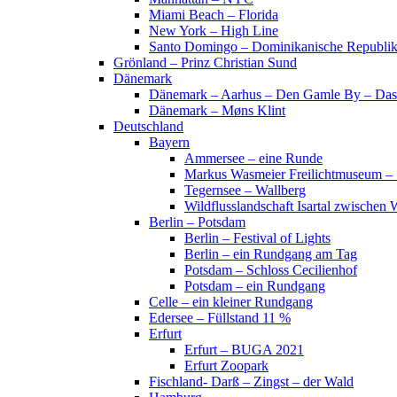
Miami Beach – Florida
New York – High Line
Santo Domingo – Dominikanische Republi
Grönland – Prinz Christian Sund
Dänemark
Dänemark – Aarhus – Den Gamle By – Das
Dänemark – Møns Klint
Deutschland
Bayern
Ammersee – eine Runde
Markus Wasmeier Freilichtmuseum – 
Tegernsee – Wallberg
Wildflusslandschaft Isartal zwischen 
Berlin – Potsdam
Berlin – Festival of Lights
Berlin – ein Rundgang am Tag
Potsdam – Schloss Cecilienhof
Potsdam – ein Rundgang
Celle – ein kleiner Rundgang
Edersee – Füllstand 11 %
Erfurt
Erfurt – BUGA 2021
Erfurt Zoopark
Fischland- Darß – Zingst – der Wald