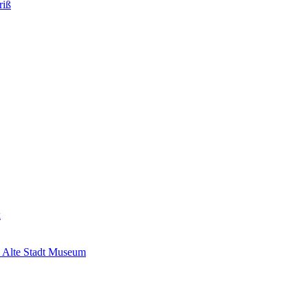
riß
k
 Alte Stadt Museum