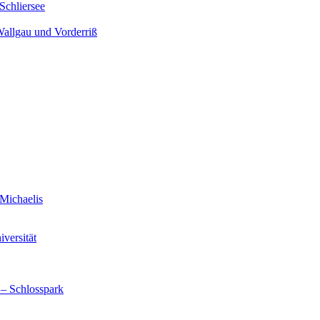
Schliersee
Wallgau und Vorderriß
Michaelis
versität
 – Schlosspark