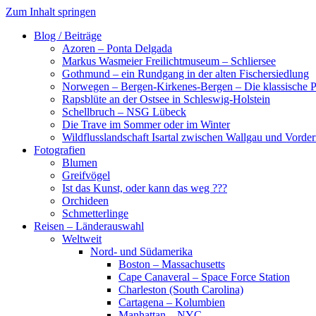
Zum Inhalt springen
Blog / Beiträge
Azoren – Ponta Delgada
Markus Wasmeier Freilichtmuseum – Schliersee
Gothmund – ein Rundgang in der alten Fischersiedlung
Norwegen – Bergen-Kirkenes-Bergen – Die klassische Po
Rapsblüte an der Ostsee in Schleswig-Holstein
Schellbruch – NSG Lübeck
Die Trave im Sommer oder im Winter
Wildflusslandschaft Isartal zwischen Wallgau und Vorder
Fotografien
Blumen
Greifvögel
Ist das Kunst, oder kann das weg ???
Orchideen
Schmetterlinge
Reisen – Länderauswahl
Weltweit
Nord- und Südamerika
Boston – Massachusetts
Cape Canaveral – Space Force Station
Charleston (South Carolina)
Cartagena – Kolumbien
Manhattan – NYC