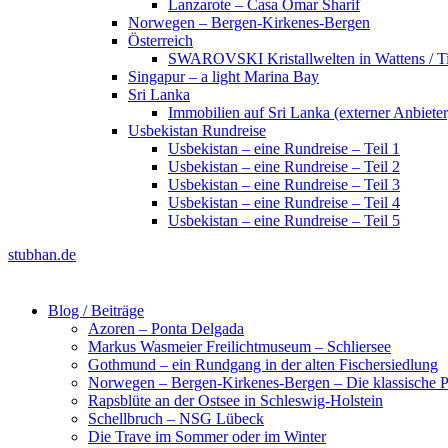
Lanzarote – Casa Omar Sharif
Norwegen – Bergen-Kirkenes-Bergen
Österreich
SWAROVSKI Kristallwelten in Wattens / Ti
Singapur – a light Marina Bay
Sri Lanka
Immobilien auf Sri Lanka (externer Anbieter
Usbekistan Rundreise
Usbekistan – eine Rundreise – Teil 1
Usbekistan – eine Rundreise – Teil 2
Usbekistan – eine Rundreise – Teil 3
Usbekistan – eine Rundreise – Teil 4
Usbekistan – eine Rundreise – Teil 5
stubhan.de
Blog / Beiträge
Azoren – Ponta Delgada
Markus Wasmeier Freilichtmuseum – Schliersee
Gothmund – ein Rundgang in der alten Fischersiedlung
Norwegen – Bergen-Kirkenes-Bergen – Die klassische Po
Rapsblüte an der Ostsee in Schleswig-Holstein
Schellbruch – NSG Lübeck
Die Trave im Sommer oder im Winter