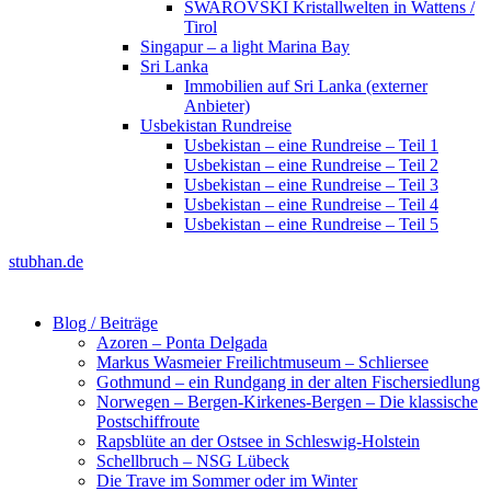
SWAROVSKI Kristallwelten in Wattens /
Tirol
Singapur – a light Marina Bay
Sri Lanka
Immobilien auf Sri Lanka (externer
Anbieter)
Usbekistan Rundreise
Usbekistan – eine Rundreise – Teil 1
Usbekistan – eine Rundreise – Teil 2
Usbekistan – eine Rundreise – Teil 3
Usbekistan – eine Rundreise – Teil 4
Usbekistan – eine Rundreise – Teil 5
stubhan.de
Blog / Beiträge
Azoren – Ponta Delgada
Markus Wasmeier Freilichtmuseum – Schliersee
Gothmund – ein Rundgang in der alten Fischersiedlung
Norwegen – Bergen-Kirkenes-Bergen – Die klassische
Postschiffroute
Rapsblüte an der Ostsee in Schleswig-Holstein
Schellbruch – NSG Lübeck
Die Trave im Sommer oder im Winter