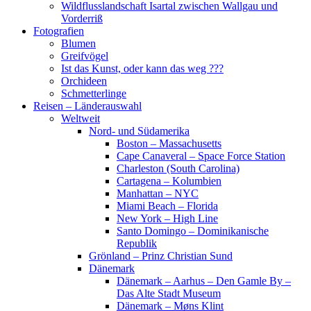
Wildflusslandschaft Isartal zwischen Wallgau und
Vorderriß
Fotografien
Blumen
Greifvögel
Ist das Kunst, oder kann das weg ???
Orchideen
Schmetterlinge
Reisen – Länderauswahl
Weltweit
Nord- und Südamerika
Boston – Massachusetts
Cape Canaveral – Space Force Station
Charleston (South Carolina)
Cartagena – Kolumbien
Manhattan – NYC
Miami Beach – Florida
New York – High Line
Santo Domingo – Dominikanische
Republik
Grönland – Prinz Christian Sund
Dänemark
Dänemark – Aarhus – Den Gamle By –
Das Alte Stadt Museum
Dänemark – Møns Klint