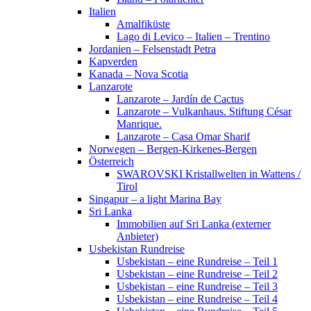
Italien
Amalfiküste
Lago di Levico – Italien – Trentino
Jordanien – Felsenstadt Petra
Kapverden
Kanada – Nova Scotia
Lanzarote
Lanzarote – Jardín de Cactus
Lanzarote – Vulkanhaus. Stiftung César
Manrique.
Lanzarote – Casa Omar Sharif
Norwegen – Bergen-Kirkenes-Bergen
Österreich
SWAROVSKI Kristallwelten in Wattens /
Tirol
Singapur – a light Marina Bay
Sri Lanka
Immobilien auf Sri Lanka (externer
Anbieter)
Usbekistan Rundreise
Usbekistan – eine Rundreise – Teil 1
Usbekistan – eine Rundreise – Teil 2
Usbekistan – eine Rundreise – Teil 3
Usbekistan – eine Rundreise – Teil 4