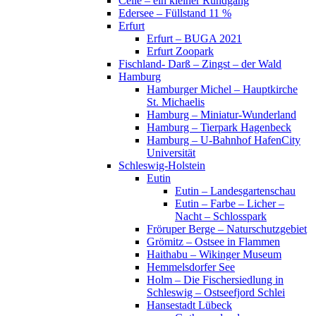
Celle – ein kleiner Rundgang
Edersee – Füllstand 11 %
Erfurt
Erfurt – BUGA 2021
Erfurt Zoopark
Fischland- Darß – Zingst – der Wald
Hamburg
Hamburger Michel – Hauptkirche
St. Michaelis
Hamburg – Miniatur-Wunderland
Hamburg – Tierpark Hagenbeck
Hamburg – U-Bahnhof HafenCity
Universität
Schleswig-Holstein
Eutin
Eutin – Landesgartenschau
Eutin – Farbe – Licher –
Nacht – Schlosspark
Fröruper Berge – Naturschutzgebiet
Grömitz – Ostsee in Flammen
Haithabu – Wikinger Museum
Hemmelsdorfer See
Holm – Die Fischersiedlung in
Schleswig – Ostseefjord Schlei
Hansestadt Lübeck