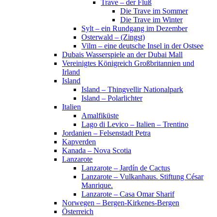
Trave – der Fluß
Die Trave im Sommer
Die Trave im Winter
Sylt – ein Rundgang im Dezember
Osterwald – (Zingst)
Vilm – eine deutsche Insel in der Ostsee
Dubais Wasserspiele an der Dubai Mall
Vereinigtes Königreich Großbritannien und
Irland
Island
Island – Thingvellir Nationalpark
Island – Polarlichter
Italien
Amalfiküste
Lago di Levico – Italien – Trentino
Jordanien – Felsenstadt Petra
Kapverden
Kanada – Nova Scotia
Lanzarote
Lanzarote – Jardín de Cactus
Lanzarote – Vulkanhaus. Stiftung César
Manrique.
Lanzarote – Casa Omar Sharif
Norwegen – Bergen-Kirkenes-Bergen
Österreich