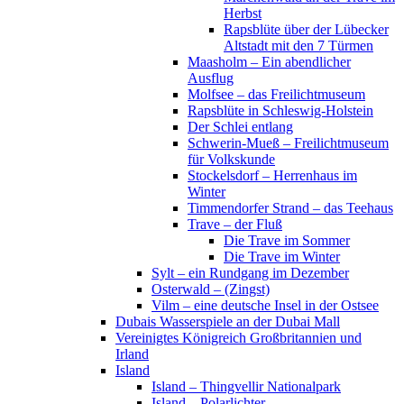
Herbst
Rapsblüte über der Lübecker
Altstadt mit den 7 Türmen
Maasholm – Ein abendlicher
Ausflug
Molfsee – das Freilichtmuseum
Rapsblüte in Schleswig-Holstein
Der Schlei entlang
Schwerin-Mueß – Freilichtmuseum
für Volkskunde
Stockelsdorf – Herrenhaus im
Winter
Timmendorfer Strand – das Teehaus
Trave – der Fluß
Die Trave im Sommer
Die Trave im Winter
Sylt – ein Rundgang im Dezember
Osterwald – (Zingst)
Vilm – eine deutsche Insel in der Ostsee
Dubais Wasserspiele an der Dubai Mall
Vereinigtes Königreich Großbritannien und
Irland
Island
Island – Thingvellir Nationalpark
Island – Polarlichter