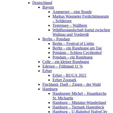
Deutschland
Bayern
Ammersee – eine Runde
Markus Wasmeier Freilichtmuseum
– Schliersee
Tegernsee – Wallberg
Wildflusslandschaft Isartal zwischen
Wallgau und Vorderriß
Berlin – Potsdam
Berlin – Festival of Lights
Berlin – ein Rundgang am Tag
Potsdam – Schloss Cecilienhof
Potsdam – ein Rundgang
Celle – ein kleiner Rundgang
Edersee – Füllstand 11 %
Erfurt
Erfurt – BUGA 2021
Erfurt Zoopark
Fischland- Darß – Zingst – der Wald
Hamburg
Hamburger Michel – Hauptkirche
St. Michaelis
Hamburg – Miniatur-Wunderland
Hamburg – Tierpark Hagenbeck
Hamburg – U-Bahnhof HafenCity