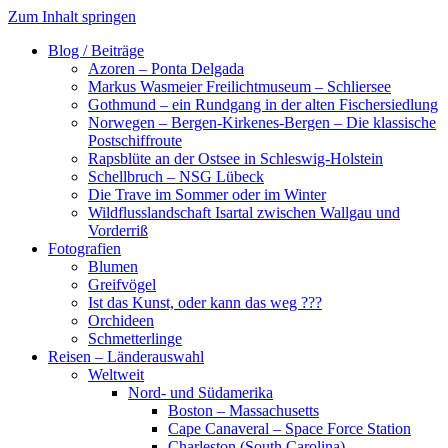
Zum Inhalt springen
Blog / Beiträge
Azoren – Ponta Delgada
Markus Wasmeier Freilichtmuseum – Schliersee
Gothmund – ein Rundgang in der alten Fischersiedlung
Norwegen – Bergen-Kirkenes-Bergen – Die klassische
Postschiffroute
Rapsblüte an der Ostsee in Schleswig-Holstein
Schellbruch – NSG Lübeck
Die Trave im Sommer oder im Winter
Wildflusslandschaft Isartal zwischen Wallgau und
Vorderriß
Fotografien
Blumen
Greifvögel
Ist das Kunst, oder kann das weg ???
Orchideen
Schmetterlinge
Reisen – Länderauswahl
Weltweit
Nord- und Südamerika
Boston – Massachusetts
Cape Canaveral – Space Force Station
Charleston (South Carolina)