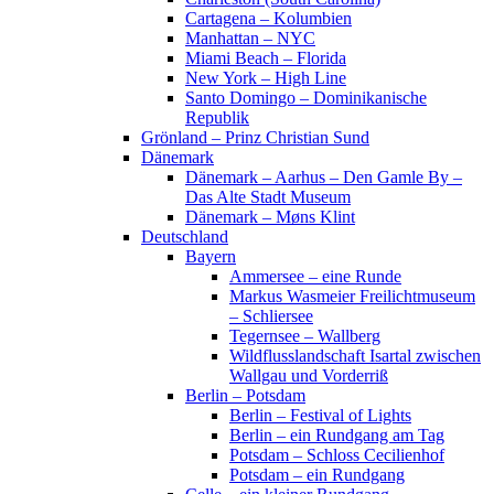
Cartagena – Kolumbien
Manhattan – NYC
Miami Beach – Florida
New York – High Line
Santo Domingo – Dominikanische
Republik
Grönland – Prinz Christian Sund
Dänemark
Dänemark – Aarhus – Den Gamle By –
Das Alte Stadt Museum
Dänemark – Møns Klint
Deutschland
Bayern
Ammersee – eine Runde
Markus Wasmeier Freilichtmuseum
– Schliersee
Tegernsee – Wallberg
Wildflusslandschaft Isartal zwischen
Wallgau und Vorderriß
Berlin – Potsdam
Berlin – Festival of Lights
Berlin – ein Rundgang am Tag
Potsdam – Schloss Cecilienhof
Potsdam – ein Rundgang