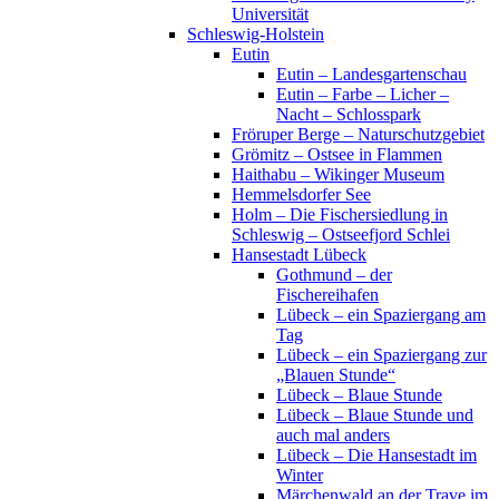
Universität
Schleswig-Holstein
Eutin
Eutin – Landesgartenschau
Eutin – Farbe – Licher –
Nacht – Schlosspark
Fröruper Berge – Naturschutzgebiet
Grömitz – Ostsee in Flammen
Haithabu – Wikinger Museum
Hemmelsdorfer See
Holm – Die Fischersiedlung in
Schleswig – Ostseefjord Schlei
Hansestadt Lübeck
Gothmund – der
Fischereihafen
Lübeck – ein Spaziergang am
Tag
Lübeck – ein Spaziergang zur
„Blauen Stunde“
Lübeck – Blaue Stunde
Lübeck – Blaue Stunde und
auch mal anders
Lübeck – Die Hansestadt im
Winter
Märchenwald an der Trave im