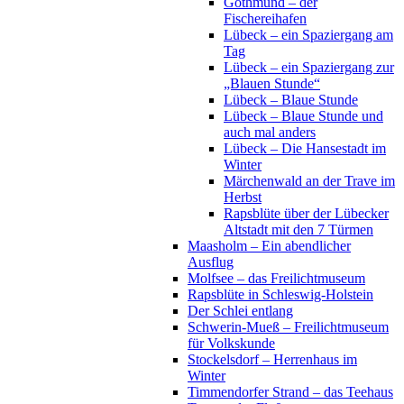
Gothmund – der
Fischereihafen
Lübeck – ein Spaziergang am
Tag
Lübeck – ein Spaziergang zur
„Blauen Stunde“
Lübeck – Blaue Stunde
Lübeck – Blaue Stunde und
auch mal anders
Lübeck – Die Hansestadt im
Winter
Märchenwald an der Trave im
Herbst
Rapsblüte über der Lübecker
Altstadt mit den 7 Türmen
Maasholm – Ein abendlicher
Ausflug
Molfsee – das Freilichtmuseum
Rapsblüte in Schleswig-Holstein
Der Schlei entlang
Schwerin-Mueß – Freilichtmuseum
für Volkskunde
Stockelsdorf – Herrenhaus im
Winter
Timmendorfer Strand – das Teehaus