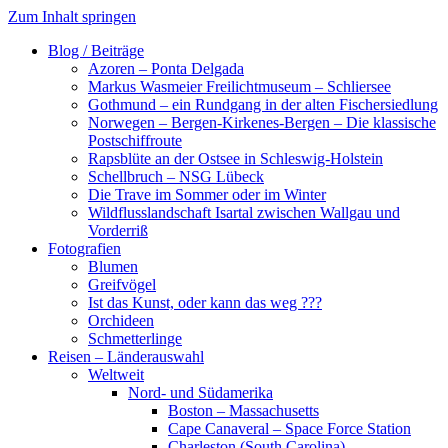
Zum Inhalt springen
Blog / Beiträge
Azoren – Ponta Delgada
Markus Wasmeier Freilichtmuseum – Schliersee
Gothmund – ein Rundgang in der alten Fischersiedlung
Norwegen – Bergen-Kirkenes-Bergen – Die klassische
Postschiffroute
Rapsblüte an der Ostsee in Schleswig-Holstein
Schellbruch – NSG Lübeck
Die Trave im Sommer oder im Winter
Wildflusslandschaft Isartal zwischen Wallgau und
Vorderriß
Fotografien
Blumen
Greifvögel
Ist das Kunst, oder kann das weg ???
Orchideen
Schmetterlinge
Reisen – Länderauswahl
Weltweit
Nord- und Südamerika
Boston – Massachusetts
Cape Canaveral – Space Force Station
Charleston (South Carolina)