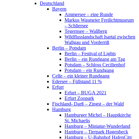
Deutschland
Bayern
Ammersee – eine Runde
Markus Wasmeier Freilichtmuseum
– Schliersee
Tegernsee – Wallberg
Wildflusslandschaft Isartal zwischen
Wallgau und Vorderriß
Berlin – Potsdam
Berlin – Festival of Lights
Berlin – ein Rundgang am Tag
Potsdam – Schloss Cecilienhof
Potsdam – ein Rundgang
Celle – ein kleiner Rundgang
Edersee – Füllstand 11 %
Erfurt
Erfurt – BUGA 2021
Erfurt Zoopark
Fischland- Darß – Zingst – der Wald
Hamburg
Hamburger Michel – Hauptkirche
St. Michaelis
Hamburg – Miniatur-Wunderland
Hamburg – Tierpark Hagenbeck
Hamburg – U-Bahnhof HafenCity