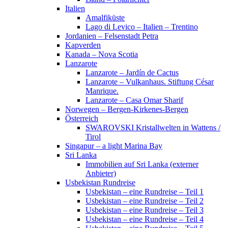
Italien
Amalfiküste
Lago di Levico – Italien – Trentino
Jordanien – Felsenstadt Petra
Kapverden
Kanada – Nova Scotia
Lanzarote
Lanzarote – Jardín de Cactus
Lanzarote – Vulkanhaus. Stiftung César
Manrique.
Lanzarote – Casa Omar Sharif
Norwegen – Bergen-Kirkenes-Bergen
Österreich
SWAROVSKI Kristallwelten in Wattens /
Tirol
Singapur – a light Marina Bay
Sri Lanka
Immobilien auf Sri Lanka (externer
Anbieter)
Usbekistan Rundreise
Usbekistan – eine Rundreise – Teil 1
Usbekistan – eine Rundreise – Teil 2
Usbekistan – eine Rundreise – Teil 3
Usbekistan – eine Rundreise – Teil 4