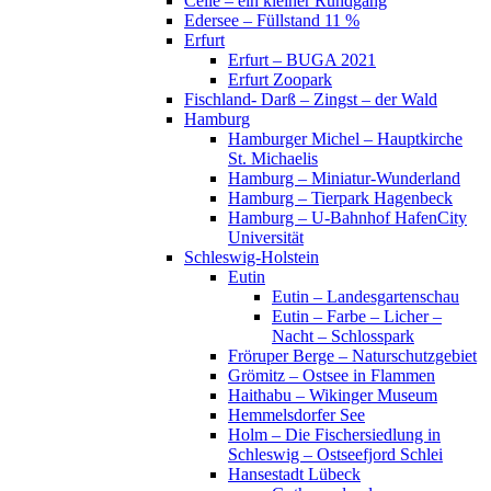
Celle – ein kleiner Rundgang
Edersee – Füllstand 11 %
Erfurt
Erfurt – BUGA 2021
Erfurt Zoopark
Fischland- Darß – Zingst – der Wald
Hamburg
Hamburger Michel – Hauptkirche
St. Michaelis
Hamburg – Miniatur-Wunderland
Hamburg – Tierpark Hagenbeck
Hamburg – U-Bahnhof HafenCity
Universität
Schleswig-Holstein
Eutin
Eutin – Landesgartenschau
Eutin – Farbe – Licher –
Nacht – Schlosspark
Fröruper Berge – Naturschutzgebiet
Grömitz – Ostsee in Flammen
Haithabu – Wikinger Museum
Hemmelsdorfer See
Holm – Die Fischersiedlung in
Schleswig – Ostseefjord Schlei
Hansestadt Lübeck