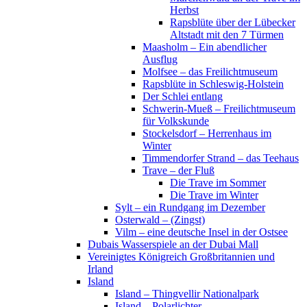
Herbst
Rapsblüte über der Lübecker
Altstadt mit den 7 Türmen
Maasholm – Ein abendlicher
Ausflug
Molfsee – das Freilichtmuseum
Rapsblüte in Schleswig-Holstein
Der Schlei entlang
Schwerin-Mueß – Freilichtmuseum
für Volkskunde
Stockelsdorf – Herrenhaus im
Winter
Timmendorfer Strand – das Teehaus
Trave – der Fluß
Die Trave im Sommer
Die Trave im Winter
Sylt – ein Rundgang im Dezember
Osterwald – (Zingst)
Vilm – eine deutsche Insel in der Ostsee
Dubais Wasserspiele an der Dubai Mall
Vereinigtes Königreich Großbritannien und
Irland
Island
Island – Thingvellir Nationalpark
Island – Polarlichter