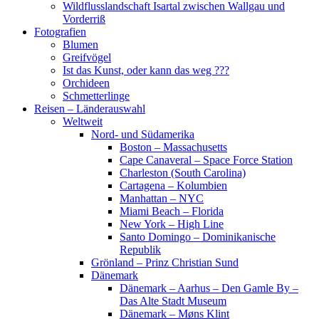
Wildflusslandschaft Isartal zwischen Wallgau und
Vorderriß
Fotografien
Blumen
Greifvögel
Ist das Kunst, oder kann das weg ???
Orchideen
Schmetterlinge
Reisen – Länderauswahl
Weltweit
Nord- und Südamerika
Boston – Massachusetts
Cape Canaveral – Space Force Station
Charleston (South Carolina)
Cartagena – Kolumbien
Manhattan – NYC
Miami Beach – Florida
New York – High Line
Santo Domingo – Dominikanische
Republik
Grönland – Prinz Christian Sund
Dänemark
Dänemark – Aarhus – Den Gamle By –
Das Alte Stadt Museum
Dänemark – Møns Klint