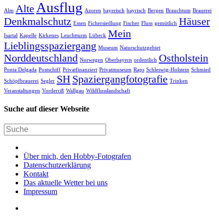
Ausflug
Alte
Alm
Azoren
bayerisch
bayrisch
Bergen
Brauchtum
Brauerei
Denkmalschutz
Häuser
Essen
Fichersiedlung
Fischer
Fluss
gemütlich
Mein
Isartal
Kapelle
Kirkenes
Leuchtturm
Lübeck
Lieblingsspaziergang
Museum
Naturschutzgebiet
Norddeutschland
Ostholstein
Norwegen
Oberbayern
ordentlich
Ponta Delgada
Postschiff
Privatfinanziert
Privatmuseum
Raps
Schleswig-Holstein
Schmied
SH
Spaziergangfotografie
Schöpfbrauerei
Segler
Trinken
Veranstaltungen
Vorderriß
Wallgau
Wildflusslandschaft
Suche auf dieser Webseite
Über mich, den Hobby-Fotografen
Datenschutzerklärung
Kontakt
Das aktuelle Wetter bei uns
Impressum