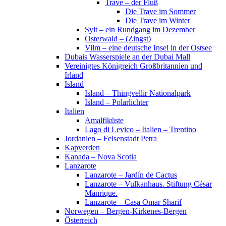
Trave – der Fluß
Die Trave im Sommer
Die Trave im Winter
Sylt – ein Rundgang im Dezember
Osterwald – (Zingst)
Vilm – eine deutsche Insel in der Ostsee
Dubais Wasserspiele an der Dubai Mall
Vereinigtes Königreich Großbritannien und
Irland
Island
Island – Thingvellir Nationalpark
Island – Polarlichter
Italien
Amalfiküste
Lago di Levico – Italien – Trentino
Jordanien – Felsenstadt Petra
Kapverden
Kanada – Nova Scotia
Lanzarote
Lanzarote – Jardín de Cactus
Lanzarote – Vulkanhaus. Stiftung César
Manrique.
Lanzarote – Casa Omar Sharif
Norwegen – Bergen-Kirkenes-Bergen
Österreich