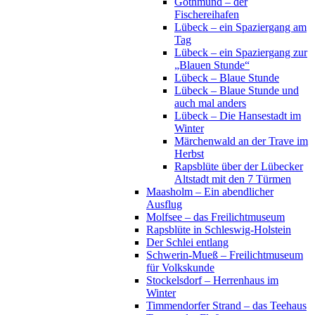
Gothmund – der
Fischereihafen
Lübeck – ein Spaziergang am
Tag
Lübeck – ein Spaziergang zur
„Blauen Stunde“
Lübeck – Blaue Stunde
Lübeck – Blaue Stunde und
auch mal anders
Lübeck – Die Hansestadt im
Winter
Märchenwald an der Trave im
Herbst
Rapsblüte über der Lübecker
Altstadt mit den 7 Türmen
Maasholm – Ein abendlicher
Ausflug
Molfsee – das Freilichtmuseum
Rapsblüte in Schleswig-Holstein
Der Schlei entlang
Schwerin-Mueß – Freilichtmuseum
für Volkskunde
Stockelsdorf – Herrenhaus im
Winter
Timmendorfer Strand – das Teehaus