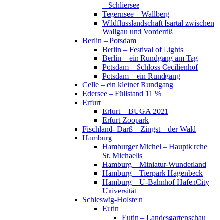
– Schliersee
Tegernsee – Wallberg
Wildflusslandschaft Isartal zwischen
Wallgau und Vorderriß
Berlin – Potsdam
Berlin – Festival of Lights
Berlin – ein Rundgang am Tag
Potsdam – Schloss Cecilienhof
Potsdam – ein Rundgang
Celle – ein kleiner Rundgang
Edersee – Füllstand 11 %
Erfurt
Erfurt – BUGA 2021
Erfurt Zoopark
Fischland- Darß – Zingst – der Wald
Hamburg
Hamburger Michel – Hauptkirche
St. Michaelis
Hamburg – Miniatur-Wunderland
Hamburg – Tierpark Hagenbeck
Hamburg – U-Bahnhof HafenCity
Universität
Schleswig-Holstein
Eutin
Eutin – Landesgartenschau