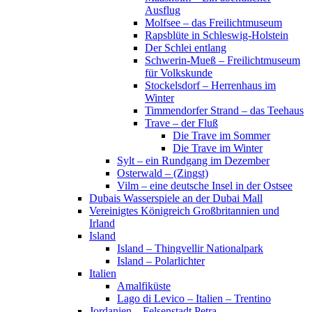
Ausflug
Molfsee – das Freilichtmuseum
Rapsblüte in Schleswig-Holstein
Der Schlei entlang
Schwerin-Mueß – Freilichtmuseum
für Volkskunde
Stockelsdorf – Herrenhaus im
Winter
Timmendorfer Strand – das Teehaus
Trave – der Fluß
Die Trave im Sommer
Die Trave im Winter
Sylt – ein Rundgang im Dezember
Osterwald – (Zingst)
Vilm – eine deutsche Insel in der Ostsee
Dubais Wasserspiele an der Dubai Mall
Vereinigtes Königreich Großbritannien und
Irland
Island
Island – Thingvellir Nationalpark
Island – Polarlichter
Italien
Amalfiküste
Lago di Levico – Italien – Trentino
Jordanien – Felsenstadt Petra