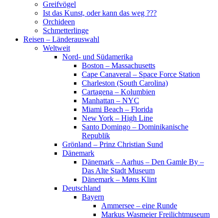
Greifvögel
Ist das Kunst, oder kann das weg ???
Orchideen
Schmetterlinge
Reisen – Länderauswahl
Weltweit
Nord- und Südamerika
Boston – Massachusetts
Cape Canaveral – Space Force Station
Charleston (South Carolina)
Cartagena – Kolumbien
Manhattan – NYC
Miami Beach – Florida
New York – High Line
Santo Domingo – Dominikanische
Republik
Grönland – Prinz Christian Sund
Dänemark
Dänemark – Aarhus – Den Gamle By –
Das Alte Stadt Museum
Dänemark – Møns Klint
Deutschland
Bayern
Ammersee – eine Runde
Markus Wasmeier Freilichtmuseum