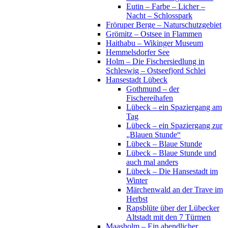
Eutin – Farbe – Licher –
Nacht – Schlosspark
Fröruper Berge – Naturschutzgebiet
Grömitz – Ostsee in Flammen
Haithabu – Wikinger Museum
Hemmelsdorfer See
Holm – Die Fischersiedlung in
Schleswig – Ostseefjord Schlei
Hansestadt Lübeck
Gothmund – der
Fischereihafen
Lübeck – ein Spaziergang am
Tag
Lübeck – ein Spaziergang zur
„Blauen Stunde“
Lübeck – Blaue Stunde
Lübeck – Blaue Stunde und
auch mal anders
Lübeck – Die Hansestadt im
Winter
Märchenwald an der Trave im
Herbst
Rapsblüte über der Lübecker
Altstadt mit den 7 Türmen
Maasholm – Ein abendlicher