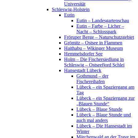
Universität
Schleswig-Holstein
Eutin
Eutin – Landesgartenschau
Eutin – Farbe – Licher –
Nacht – Schlosspark
Fröruper Berge – Naturschutzgebiet
Grömitz – Ostsee in Flammen
Haithabu – Wikinger Museum
Hemmelsdorfer See
Holm – Die Fischersiedlung in
Schleswig – Ostseefjord Schlei
Hansestadt Lübeck
Gothmund – der
Fischereihafen
Lübeck – ein Spaziergang am
Tag
Lübeck – ein Spaziergang zur
„Blauen Stunde“
Lübeck – Blaue Stunde
Lübeck – Blaue Stunde und
auch mal anders
Lübeck – Die Hansestadt im
Winter
Märchenwald an der Trave im