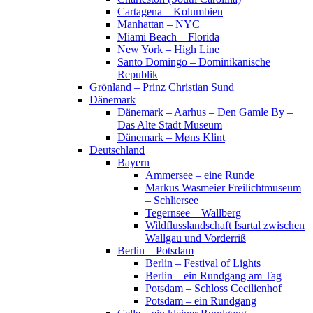
Cartagena – Kolumbien
Manhattan – NYC
Miami Beach – Florida
New York – High Line
Santo Domingo – Dominikanische
Republik
Grönland – Prinz Christian Sund
Dänemark
Dänemark – Aarhus – Den Gamle By –
Das Alte Stadt Museum
Dänemark – Møns Klint
Deutschland
Bayern
Ammersee – eine Runde
Markus Wasmeier Freilichtmuseum
– Schliersee
Tegernsee – Wallberg
Wildflusslandschaft Isartal zwischen
Wallgau und Vorderriß
Berlin – Potsdam
Berlin – Festival of Lights
Berlin – ein Rundgang am Tag
Potsdam – Schloss Cecilienhof
Potsdam – ein Rundgang