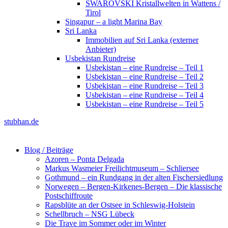
SWAROVSKI Kristallwelten in Wattens /
Tirol
Singapur – a light Marina Bay
Sri Lanka
Immobilien auf Sri Lanka (externer
Anbieter)
Usbekistan Rundreise
Usbekistan – eine Rundreise – Teil 1
Usbekistan – eine Rundreise – Teil 2
Usbekistan – eine Rundreise – Teil 3
Usbekistan – eine Rundreise – Teil 4
Usbekistan – eine Rundreise – Teil 5
stubhan.de
Blog / Beiträge
Azoren – Ponta Delgada
Markus Wasmeier Freilichtmuseum – Schliersee
Gothmund – ein Rundgang in der alten Fischersiedlung
Norwegen – Bergen-Kirkenes-Bergen – Die klassische
Postschiffroute
Rapsblüte an der Ostsee in Schleswig-Holstein
Schellbruch – NSG Lübeck
Die Trave im Sommer oder im Winter