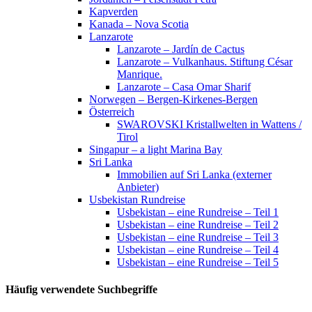
Kapverden
Kanada – Nova Scotia
Lanzarote
Lanzarote – Jardín de Cactus
Lanzarote – Vulkanhaus. Stiftung César
Manrique.
Lanzarote – Casa Omar Sharif
Norwegen – Bergen-Kirkenes-Bergen
Österreich
SWAROVSKI Kristallwelten in Wattens /
Tirol
Singapur – a light Marina Bay
Sri Lanka
Immobilien auf Sri Lanka (externer
Anbieter)
Usbekistan Rundreise
Usbekistan – eine Rundreise – Teil 1
Usbekistan – eine Rundreise – Teil 2
Usbekistan – eine Rundreise – Teil 3
Usbekistan – eine Rundreise – Teil 4
Usbekistan – eine Rundreise – Teil 5
Häufig verwendete Suchbegriffe