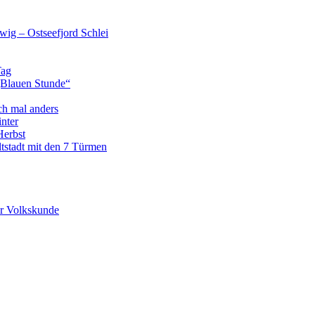
wig – Ostseefjord Schlei
Tag
„Blauen Stunde“
ch mal anders
nter
Herbst
tstadt mit den 7 Türmen
r Volkskunde