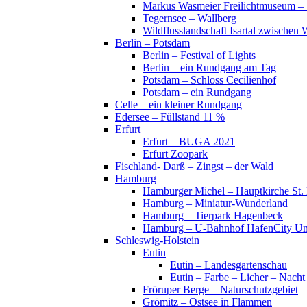
Markus Wasmeier Freilichtmuseum – 
Tegernsee – Wallberg
Wildflusslandschaft Isartal zwischen 
Berlin – Potsdam
Berlin – Festival of Lights
Berlin – ein Rundgang am Tag
Potsdam – Schloss Cecilienhof
Potsdam – ein Rundgang
Celle – ein kleiner Rundgang
Edersee – Füllstand 11 %
Erfurt
Erfurt – BUGA 2021
Erfurt Zoopark
Fischland- Darß – Zingst – der Wald
Hamburg
Hamburger Michel – Hauptkirche St. 
Hamburg – Miniatur-Wunderland
Hamburg – Tierpark Hagenbeck
Hamburg – U-Bahnhof HafenCity Uni
Schleswig-Holstein
Eutin
Eutin – Landesgartenschau
Eutin – Farbe – Licher – Nacht
Fröruper Berge – Naturschutzgebiet
Grömitz – Ostsee in Flammen