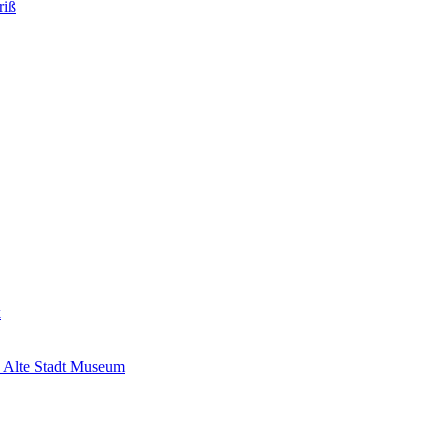
riß
k
 Alte Stadt Museum