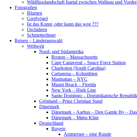
Wildflusslandschaft Isartal zwischen Wallgau und Vorder
Fotografien
Blumen
Greifvögel
Ist das Kunst, oder kann das weg ???
Orchideen
Schmetterlinge
Reisen – Länderauswahl
Weltweit
Nord- und Südamerika
Boston – Massachusetts
Cape Canaveral – Space Force Station
Charleston (South Carolina)
Cartagena – Kolumbien
Manhattan – NYC
Miami Beach – Florida
New York – High Line
Santo Domingo – Dominikanische Republi
Grönland – Prinz Christian Sund
Dänemark
Dänemark – Aarhus – Den Gamle By – Das
Dänemark – Møns Klint
Deutschland
Bayern
Ammersee – eine Runde