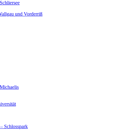
Schliersee
Wallgau und Vorderriß
Michaelis
versität
 – Schlosspark