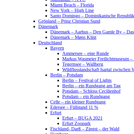
Miami Beach – Florida
New York – High Line
Santo Domingo – Dominikanische Republi
Grönland – Prinz Christian Sund
Dänemark
Dänemark – Aarhus – Den Gamle By – Das
Dänemark – Møns Klint
Deutschland
Bayern
Ammersee – eine Runde
Markus Wasmeier Freilichtmuseum – 
Tegernsee – Wallberg
Wildflusslandschaft Isartal zwischen 
Berlin – Potsdam
Berlin – Festival of Lights
Berlin – ein Rundgang am Tag
Potsdam – Schloss Cecilienhof
Potsdam – ein Rundgang
Celle – ein kleiner Rundgang
Edersee – Füllstand 11 %
Erfurt
Erfurt – BUGA 2021
Erfurt Zoopark
Fischland- Darß – Zingst – der Wald