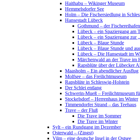
Haithabu – Wikinger Museum
Hemmelsdorfer See
Holm – Die Fischersiedlung in Schles
Hansestadt Lübeck
Gothmund – der Fischereihafen
Lübeck – ein Spaziergang am 
Lübeck – ein Spaziergang zur 
Lübeck – Blaue Stunde
Lübeck – Blaue Stunde und au
Lübeck – Die Hansestadt im Wi
Märchenwald an der Trave im 
Rapsblüte über der Lübecker Al
Maasholm – Ein abendlicher Ausflug
Molfsee – das Freilichtmuseum
Rapsblüte in Schleswig-Holstein
Der Schlei entlang
Schwerin-Mueß – Freilichtmuseum fü
Stockelsdorf – Herrenhaus im Winter
Timmendorfer Strand – das Teehaus
Trave – der Fluß
Die Trave im Sommer
Die Trave im Winter
Sylt – ein Rundgang im Dezember
Osterwald – (Zingst)
Vilm – eine deutsche Insel in der Ostsee