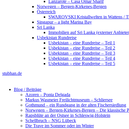
Lanzarote – Casa Omar Sharif
Norwegen – Bergen-Kirkenes-Bergen
Österreich
SWAROVSKI Kristallwelten in Wattens / Ti
Singapur – a light Marina Bay
Sri Lanka
Immobilien auf Sri Lanka (externer Anbieter
Usbekistan Rundreise
Usbekistan – eine Rundreise – Teil 1
Usbekistan – eine Rundreise – Teil 2
Usbekistan – eine Rundreise – Teil 3
Usbekistan – eine Rundreise – Teil 4
Usbekistan – eine Rundreise – Teil 5
stubhan.de
Blog / Beiträge
Azoren – Ponta Delgada
Markus Wasmeier Freilichtmuseum – Schliersee
Gothmund – ein Rundgang in der alten Fischersiedlung
Norwegen – Bergen-Kirkenes-Bergen – Die klassische Po
Rapsblüte an der Ostsee in Schleswig-Holstein
Schellbruch – NSG Lübeck
Die Trave im Sommer oder im Winter