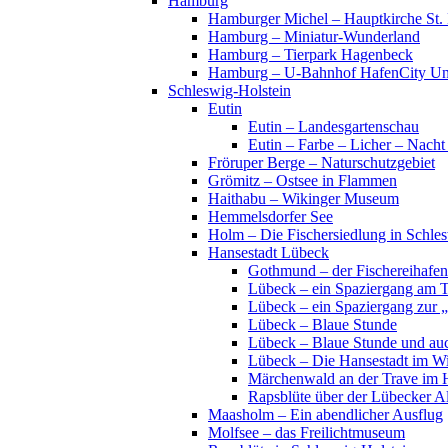
Hamburg
Hamburger Michel – Hauptkirche St. 
Hamburg – Miniatur-Wunderland
Hamburg – Tierpark Hagenbeck
Hamburg – U-Bahnhof HafenCity Uni
Schleswig-Holstein
Eutin
Eutin – Landesgartenschau
Eutin – Farbe – Licher – Nacht
Fröruper Berge – Naturschutzgebiet
Grömitz – Ostsee in Flammen
Haithabu – Wikinger Museum
Hemmelsdorfer See
Holm – Die Fischersiedlung in Schles
Hansestadt Lübeck
Gothmund – der Fischereihafen
Lübeck – ein Spaziergang am 
Lübeck – ein Spaziergang zur 
Lübeck – Blaue Stunde
Lübeck – Blaue Stunde und au
Lübeck – Die Hansestadt im Wi
Märchenwald an der Trave im 
Rapsblüte über der Lübecker Al
Maasholm – Ein abendlicher Ausflug
Molfsee – das Freilichtmuseum