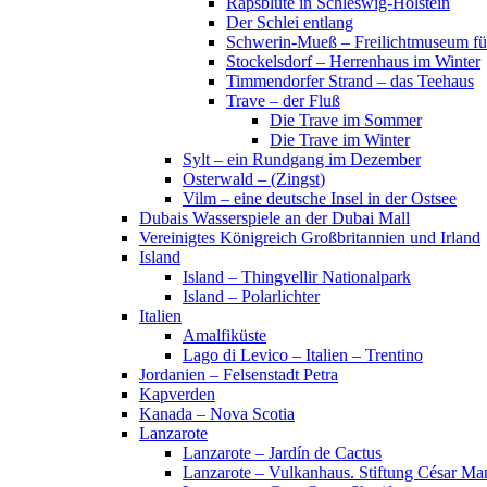
Rapsblüte in Schleswig-Holstein
Der Schlei entlang
Schwerin-Mueß – Freilichtmuseum fü
Stockelsdorf – Herrenhaus im Winter
Timmendorfer Strand – das Teehaus
Trave – der Fluß
Die Trave im Sommer
Die Trave im Winter
Sylt – ein Rundgang im Dezember
Osterwald – (Zingst)
Vilm – eine deutsche Insel in der Ostsee
Dubais Wasserspiele an der Dubai Mall
Vereinigtes Königreich Großbritannien und Irland
Island
Island – Thingvellir Nationalpark
Island – Polarlichter
Italien
Amalfiküste
Lago di Levico – Italien – Trentino
Jordanien – Felsenstadt Petra
Kapverden
Kanada – Nova Scotia
Lanzarote
Lanzarote – Jardín de Cactus
Lanzarote – Vulkanhaus. Stiftung César Ma