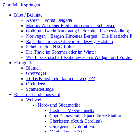
Zum Inhalt springen
Blog / Beiträge
Azoren – Ponta Delgada
Markus Wasmeier Freilichtmuseum – Schliersee
Gothmund – ein Rundgang in der alten Fischersiedlung
Norwegen – Bergen-Kirkenes-Bergen – Die klassische Po
Rapsblüte an der Ostsee in Schleswig-Holstein
Schellbruch – NSG Lübeck
Die Trave im Sommer oder im Winter
Wildflusslandschaft Isartal zwischen Wallgau und Vorder
Fotografien
Blumen
Greifvögel
Ist das Kunst, oder kann das weg ???
Orchideen
Schmetterlinge
Reisen – Länderauswahl
Weltweit
Nord- und Südamerika
Boston – Massachusetts
Cape Canaveral – Space Force Station
Charleston (South Carolina)
Cartagena – Kolumbien
Manhattan – NYC