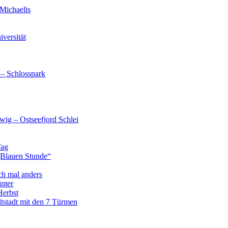
Michaelis
versität
 – Schlosspark
wig – Ostseefjord Schlei
Tag
„Blauen Stunde“
ch mal anders
nter
Herbst
tstadt mit den 7 Türmen