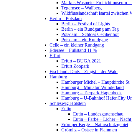
Markus Wasmeier Freilichtmuseum – 
Tegernsee – Wallberg
Wildflusslandschaft Isartal zwischen 
Berlin – Potsdam
Berlin – Festival of Lights
Berlin – ein Rundgang am Tag
Potsdam – Schloss Cecilienhof
Potsdam – ein Rundgang
Celle – ein kleiner Rundgang
Edersee – Füllstand 11 %
Erfurt
Erfurt – BUGA 2021
Erfurt Zoopark
Fischland- Darß – Zingst – der Wald
Hamburg
Hamburger Michel – Hauptkirche St. 
Hamburg – Miniatur-Wunderland
Hamburg – Tierpark Hagenbeck
Hamburg – U-Bahnhof HafenCity Uni
Schleswig-Holstein
Eutin
Eutin – Landesgartenschau
Eutin – Farbe – Licher – Nacht
Fröruper Berge – Naturschutzgebiet
Grömitz – Ostsee in Flammen