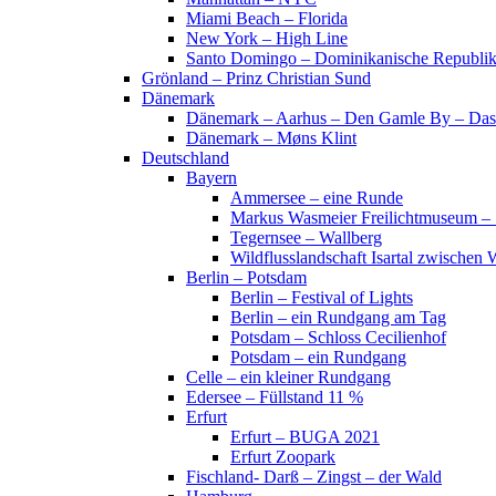
Miami Beach – Florida
New York – High Line
Santo Domingo – Dominikanische Republi
Grönland – Prinz Christian Sund
Dänemark
Dänemark – Aarhus – Den Gamle By – Das
Dänemark – Møns Klint
Deutschland
Bayern
Ammersee – eine Runde
Markus Wasmeier Freilichtmuseum – 
Tegernsee – Wallberg
Wildflusslandschaft Isartal zwischen 
Berlin – Potsdam
Berlin – Festival of Lights
Berlin – ein Rundgang am Tag
Potsdam – Schloss Cecilienhof
Potsdam – ein Rundgang
Celle – ein kleiner Rundgang
Edersee – Füllstand 11 %
Erfurt
Erfurt – BUGA 2021
Erfurt Zoopark
Fischland- Darß – Zingst – der Wald