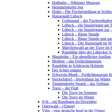
Haithabu – Wikinger Museum
Hemmelsdorfer See
Holm – Die Fischersiedlung in Schles
Hansestadt Lübeck
Gothmund – der Fischereihafen
Lübeck – ein Spaziergang am 
Lübeck – ein Spaziergang zur 
Lübeck – Blaue Stunde
Lübeck – Blaue Stunde und au
Lübeck – Die Hansestadt im Wi
Märchenwald an der Trave im 
Rapsblüte über der Lübecker Al
Maasholm – Ein abendlicher Ausflug
Molfsee – das Freilichtmuseum
Rapsblüte in Schleswig-Holstein
Der Schlei entlang
Schwerin-Mueß – Freilichtmuseum fü
Stockelsdorf – Herrenhaus im Winter
Timmendorfer Strand – das Teehaus
Trave – der Fluß
Die Trave im Sommer
Die Trave im Winter
Sylt – ein Rundgang im Dezember
Osterwald – (Zingst)
Vilm – eine deutsche Insel in der Ostsee