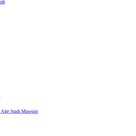
riß
k
 Alte Stadt Museum