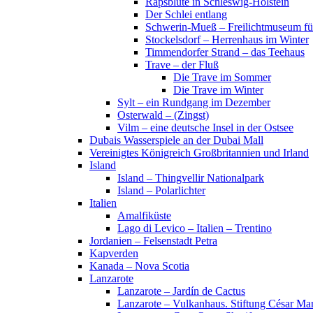
Rapsblüte in Schleswig-Holstein
Der Schlei entlang
Schwerin-Mueß – Freilichtmuseum fü
Stockelsdorf – Herrenhaus im Winter
Timmendorfer Strand – das Teehaus
Trave – der Fluß
Die Trave im Sommer
Die Trave im Winter
Sylt – ein Rundgang im Dezember
Osterwald – (Zingst)
Vilm – eine deutsche Insel in der Ostsee
Dubais Wasserspiele an der Dubai Mall
Vereinigtes Königreich Großbritannien und Irland
Island
Island – Thingvellir Nationalpark
Island – Polarlichter
Italien
Amalfiküste
Lago di Levico – Italien – Trentino
Jordanien – Felsenstadt Petra
Kapverden
Kanada – Nova Scotia
Lanzarote
Lanzarote – Jardín de Cactus
Lanzarote – Vulkanhaus. Stiftung César Ma