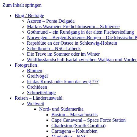
Zum Inhalt springen
Blog / Beiträge
Azoren – Ponta Delgada
Markus Wasmeier Freilichtmuseum – Schliersee
Gothmund – ein Rundgang in der alten Fischersiedlung
Norwegen – Bergen-Kirkenes-Bergen – Die klassische Po
Rapsblüte an der Ostsee in Schleswig-Holstein
Schellbruch – NSG Lübeck
Die Trave im Sommer oder im Winter
Wildflusslandschaft Isartal zwischen Wallgau und Vorder
Fotografien
Blumen
Greifvögel
Ist das Kunst, oder kann das weg ???
Orchideen
Schmetterlinge
Reisen – Länderauswahl
Weltweit
Nord- und Südamerika
Boston – Massachusetts
Cape Canaveral – Space Force Station
Charleston (South Carolina)
Cartagena – Kolumbien
Manhattan – NYC