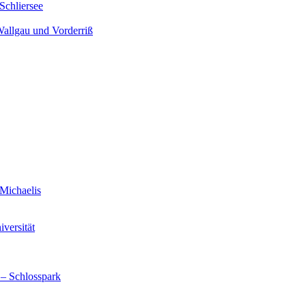
Schliersee
Wallgau und Vorderriß
Michaelis
versität
 – Schlosspark