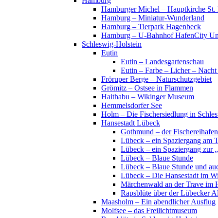
Hamburg
Hamburger Michel – Hauptkirche St. 
Hamburg – Miniatur-Wunderland
Hamburg – Tierpark Hagenbeck
Hamburg – U-Bahnhof HafenCity Uni
Schleswig-Holstein
Eutin
Eutin – Landesgartenschau
Eutin – Farbe – Licher – Nacht
Fröruper Berge – Naturschutzgebiet
Grömitz – Ostsee in Flammen
Haithabu – Wikinger Museum
Hemmelsdorfer See
Holm – Die Fischersiedlung in Schles
Hansestadt Lübeck
Gothmund – der Fischereihafen
Lübeck – ein Spaziergang am 
Lübeck – ein Spaziergang zur 
Lübeck – Blaue Stunde
Lübeck – Blaue Stunde und au
Lübeck – Die Hansestadt im Wi
Märchenwald an der Trave im 
Rapsblüte über der Lübecker Al
Maasholm – Ein abendlicher Ausflug
Molfsee – das Freilichtmuseum