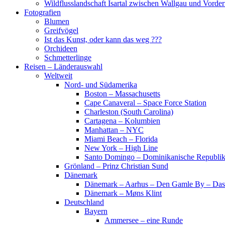
Wildflusslandschaft Isartal zwischen Wallgau und Vorder
Fotografien
Blumen
Greifvögel
Ist das Kunst, oder kann das weg ???
Orchideen
Schmetterlinge
Reisen – Länderauswahl
Weltweit
Nord- und Südamerika
Boston – Massachusetts
Cape Canaveral – Space Force Station
Charleston (South Carolina)
Cartagena – Kolumbien
Manhattan – NYC
Miami Beach – Florida
New York – High Line
Santo Domingo – Dominikanische Republi
Grönland – Prinz Christian Sund
Dänemark
Dänemark – Aarhus – Den Gamle By – Das
Dänemark – Møns Klint
Deutschland
Bayern
Ammersee – eine Runde