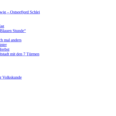
wig – Ostseefjord Schlei
Tag
„Blauen Stunde“
ch mal anders
nter
Herbst
tstadt mit den 7 Türmen
r Volkskunde