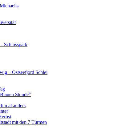
Michaelis
versität
 – Schlosspark
wig – Ostseefjord Schlei
Tag
„Blauen Stunde“
ch mal anders
nter
Herbst
tstadt mit den 7 Türmen