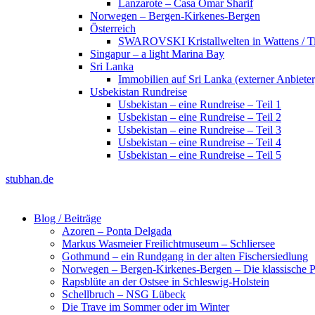
Lanzarote – Casa Omar Sharif
Norwegen – Bergen-Kirkenes-Bergen
Österreich
SWAROVSKI Kristallwelten in Wattens / Ti
Singapur – a light Marina Bay
Sri Lanka
Immobilien auf Sri Lanka (externer Anbieter
Usbekistan Rundreise
Usbekistan – eine Rundreise – Teil 1
Usbekistan – eine Rundreise – Teil 2
Usbekistan – eine Rundreise – Teil 3
Usbekistan – eine Rundreise – Teil 4
Usbekistan – eine Rundreise – Teil 5
stubhan.de
Blog / Beiträge
Azoren – Ponta Delgada
Markus Wasmeier Freilichtmuseum – Schliersee
Gothmund – ein Rundgang in der alten Fischersiedlung
Norwegen – Bergen-Kirkenes-Bergen – Die klassische Po
Rapsblüte an der Ostsee in Schleswig-Holstein
Schellbruch – NSG Lübeck
Die Trave im Sommer oder im Winter