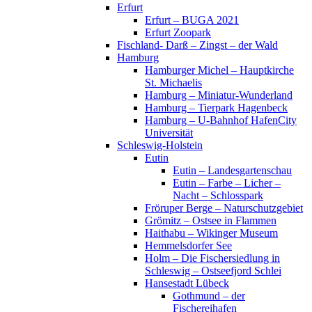
Erfurt
Erfurt – BUGA 2021
Erfurt Zoopark
Fischland- Darß – Zingst – der Wald
Hamburg
Hamburger Michel – Hauptkirche
St. Michaelis
Hamburg – Miniatur-Wunderland
Hamburg – Tierpark Hagenbeck
Hamburg – U-Bahnhof HafenCity
Universität
Schleswig-Holstein
Eutin
Eutin – Landesgartenschau
Eutin – Farbe – Licher –
Nacht – Schlosspark
Fröruper Berge – Naturschutzgebiet
Grömitz – Ostsee in Flammen
Haithabu – Wikinger Museum
Hemmelsdorfer See
Holm – Die Fischersiedlung in
Schleswig – Ostseefjord Schlei
Hansestadt Lübeck
Gothmund – der
Fischereihafen