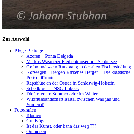
Zur Auswahl
Blog / Beiträge
Azoren – Ponta Delgada
Markus Wasmeier Freilichtmuseum – Schliersee
Gothmund – ein Rundgang in der alten Fischersiedlung
Norwegen – Bergen-Kirkenes-Bergen – Die klassische
Postschiffroute
Rapsblüte an der Ostsee in Schleswig-Holstein
Schellbruch – NSG Lübeck
Die Trave im Sommer oder im Winter
Wildflusslandschaft Isartal zwischen Wallgau und
Vorderriß
Fotografien
Blumen
Greifvögel
Ist das Kunst, oder kann das weg ???
Orchideen