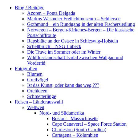
Zum
Blog / Beiträge
Inhalt
Azoren – Ponta Delgada
springen
Markus Wasmeier Freilichtmuseum – Schliersee
Gothmund – ein Rundgang in der alten Fischersiedlung
Norwegen – Bergen-Kirkenes-Bergen – Die klassische
Postschiffroute
Rapsblüte an der Ostsee in Schleswig-Holstein
Schellbruch – NSG Lübeck
Die Trave im Sommer oder im Winter
Wildflusslandschaft Isartal zwischen Wallgau und
Vorderriß
Fotografien
Blumen
Greifvögel
Ist das Kunst, oder kann das weg ???
Orchideen
Schmetterlinge
Reisen – Länderauswahl
Weltweit
Nord- und Südamerika
Boston – Massachusetts
Cape Canaveral – Space Force Station
Charleston (South Carolina)
Cartagena – Kolumbien