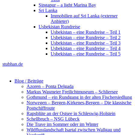
Singapur – a light Marina Bay
Sri Lanka
Immobilien auf Sri Lanka (externer
Anbieter)
Usbekistan Rundreise
Usbekistan – eine Rundreise – Teil 1
Usbekistan – eine Rundreise – Teil 2
Usbekistan – eine Rundreise – Teil 3
Usbekistan – eine Rundreise – Teil 4
Usbekistan – eine Rundreise – Teil 5
stubhan.de
Blog / Beiträge
Azoren – Ponta Delgada
Markus Wasmeier Freilichtmuseum – Schliersee
Gothmund – ein Rundgang in der alten Fischersiedlung
Norwegen – Bergen-Kirkenes-Bergen – Die klassische
Postschiffroute
Rapsblüte an der Ostsee in Schleswig-Holstein
Schellbruch – NSG Lübeck
Die Trave im Sommer oder im Winter
Wildflusslandschaft Isartal zwischen Wallgau und