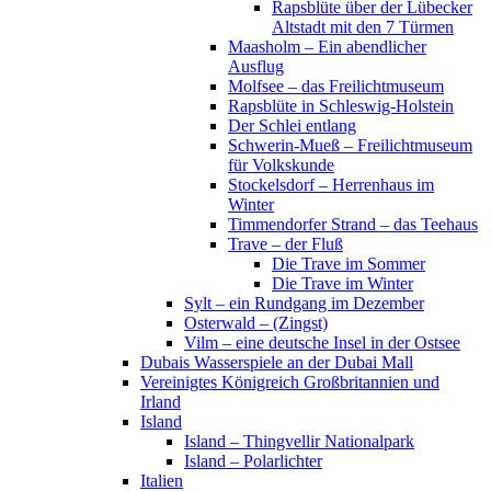
Rapsblüte über der Lübecker
Altstadt mit den 7 Türmen
Maasholm – Ein abendlicher
Ausflug
Molfsee – das Freilichtmuseum
Rapsblüte in Schleswig-Holstein
Der Schlei entlang
Schwerin-Mueß – Freilichtmuseum
für Volkskunde
Stockelsdorf – Herrenhaus im
Winter
Timmendorfer Strand – das Teehaus
Trave – der Fluß
Die Trave im Sommer
Die Trave im Winter
Sylt – ein Rundgang im Dezember
Osterwald – (Zingst)
Vilm – eine deutsche Insel in der Ostsee
Dubais Wasserspiele an der Dubai Mall
Vereinigtes Königreich Großbritannien und
Irland
Island
Island – Thingvellir Nationalpark
Island – Polarlichter
Italien