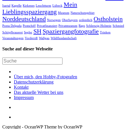
Mein
Isartal
Kapelle
Kirkenes
Leuchtturm
Lübeck
Lieblingsspaziergang
Museum
Naturschutzgebiet
Norddeutschland
Ostholstein
Norwegen
Oberbayern
ordentlich
Ponta Delgada
Postschiff
Privatfinanziert
Privatmuseum
Raps
Schleswig-Holstein
Schmied
SH
Spaziergangfotografie
Schöpfbrauerei
Segler
Trinken
Veranstaltungen
Vorderriß
Wallgau
Wildflusslandschaft
Suche auf dieser Webseite
Über mich, den Hobby-Fotografen
Datenschutzerklärung
Kontakt
Das aktuelle Wetter bei uns
Impressum
Copyright - OceanWP Theme by OceanWP