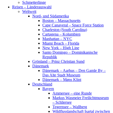
Schmetterlinge
Reisen – Länderauswahl
Weltweit
Nord- und Südamerika
Boston – Massachusetts
Cape Canaveral – Space Force Station
Charleston (South Carolina)
Cartagena – Kolumbien
Manhattan – NYC
Miami Beach – Florida
New York – High Line
Santo Domingo – Dominikanische
Republik
Grönland – Prinz Christian Sund
Dänemark
Dänemark – Aarhus – Den Gamle By –
Das Alte Stadt Museum
Dänemark – Møns Klint
Deutschland
Bayern
Ammersee – eine Runde
Markus Wasmeier Freilichtmuseum
– Schliersee
Tegernsee – Wallberg
Wildflusslandschaft Isartal zwischen