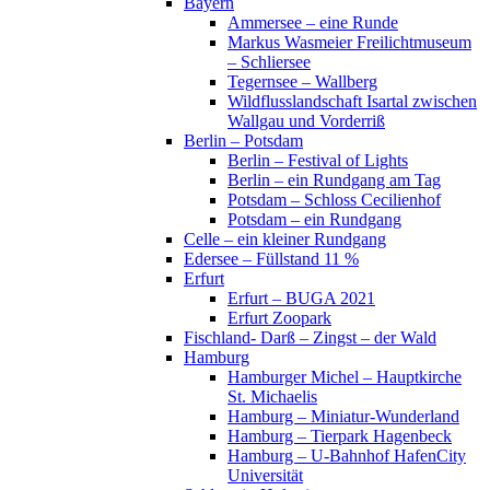
Bayern
Ammersee – eine Runde
Markus Wasmeier Freilichtmuseum
– Schliersee
Tegernsee – Wallberg
Wildflusslandschaft Isartal zwischen
Wallgau und Vorderriß
Berlin – Potsdam
Berlin – Festival of Lights
Berlin – ein Rundgang am Tag
Potsdam – Schloss Cecilienhof
Potsdam – ein Rundgang
Celle – ein kleiner Rundgang
Edersee – Füllstand 11 %
Erfurt
Erfurt – BUGA 2021
Erfurt Zoopark
Fischland- Darß – Zingst – der Wald
Hamburg
Hamburger Michel – Hauptkirche
St. Michaelis
Hamburg – Miniatur-Wunderland
Hamburg – Tierpark Hagenbeck
Hamburg – U-Bahnhof HafenCity
Universität