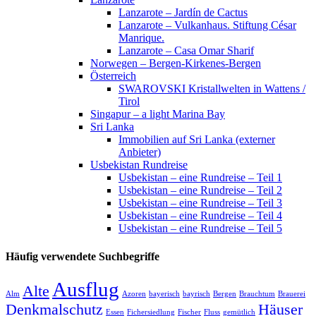
Lanzarote – Jardín de Cactus
Lanzarote – Vulkanhaus. Stiftung César
Manrique.
Lanzarote – Casa Omar Sharif
Norwegen – Bergen-Kirkenes-Bergen
Österreich
SWAROVSKI Kristallwelten in Wattens /
Tirol
Singapur – a light Marina Bay
Sri Lanka
Immobilien auf Sri Lanka (externer
Anbieter)
Usbekistan Rundreise
Usbekistan – eine Rundreise – Teil 1
Usbekistan – eine Rundreise – Teil 2
Usbekistan – eine Rundreise – Teil 3
Usbekistan – eine Rundreise – Teil 4
Usbekistan – eine Rundreise – Teil 5
Häufig verwendete Suchbegriffe
Ausflug
Alte
Alm
Azoren
bayerisch
bayrisch
Bergen
Brauchtum
Brauerei
Denkmalschutz
Häuser
Essen
Fichersiedlung
Fischer
Fluss
gemütlich