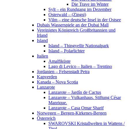
Die Trave im Winter
Sylt – ein Rundgang im Dezember
Osterwald – (Zingst)
Vilm – eine deutsche Insel in der Ostsee
Dubais Wasserspiele an der Dubai Mall
Vereinigtes Königreich Großbritannien und
Irland
Island
Island – Thingvellir Nationalpark
Island – Polarlichter
Italien
Amalfiküste
Lago di Levico – Italien – Trentino
Jordanien – Felsenstadt Petra
Kapverden
Kanada – Nova Scotia
Lanzarote
Lanzarote – Jardín de Cactus
Lanzarote – Vulkanhaus. Stiftung César
Manrique.
Lanzarote – Casa Omar Sharif
Norwegen – Bergen-Kirkenes-Bergen
Österreich
SWAROVSKI Kristallwelten in Wattens /
Tirol