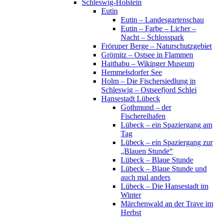
Schleswig-Holstein
Eutin
Eutin – Landesgartenschau
Eutin – Farbe – Licher –
Nacht – Schlosspark
Fröruper Berge – Naturschutzgebiet
Grömitz – Ostsee in Flammen
Haithabu – Wikinger Museum
Hemmelsdorfer See
Holm – Die Fischersiedlung in
Schleswig – Ostseefjord Schlei
Hansestadt Lübeck
Gothmund – der
Fischereihafen
Lübeck – ein Spaziergang am
Tag
Lübeck – ein Spaziergang zur
„Blauen Stunde“
Lübeck – Blaue Stunde
Lübeck – Blaue Stunde und
auch mal anders
Lübeck – Die Hansestadt im
Winter
Märchenwald an der Trave im
Herbst