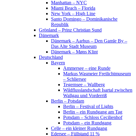
Manhattan – NYC
Miami Beach – Florida
New York – High Line
Santo Domingo – Dominikanische
Republik
Grönland – Prinz Christian Sund
Dänemark
Dänemark – Aarhus – Den Gamle By –
Das Alte Stadt Museum
Dänemark – Møns Klint
Deutschland
Bayern
Ammersee – eine Runde
Markus Wasmeier Freilichtmuseum
– Schliersee
Tegernsee – Wallberg
Wildflusslandschaft Isartal zwischen
Wallgau und Vorderriß
Berlin – Potsdam
Berlin – Festival of Lights
Berlin – ein Rundgang am Tag
Potsdam – Schloss Cecilienhof
Potsdam – ein Rundgang
Celle – ein kleiner Rundgang
Edersee – Füllstand 11 %