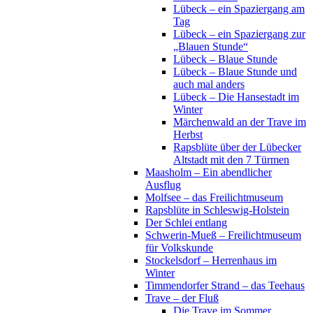
Lübeck – ein Spaziergang am
Tag
Lübeck – ein Spaziergang zur
„Blauen Stunde“
Lübeck – Blaue Stunde
Lübeck – Blaue Stunde und
auch mal anders
Lübeck – Die Hansestadt im
Winter
Märchenwald an der Trave im
Herbst
Rapsblüte über der Lübecker
Altstadt mit den 7 Türmen
Maasholm – Ein abendlicher
Ausflug
Molfsee – das Freilichtmuseum
Rapsblüte in Schleswig-Holstein
Der Schlei entlang
Schwerin-Mueß – Freilichtmuseum
für Volkskunde
Stockelsdorf – Herrenhaus im
Winter
Timmendorfer Strand – das Teehaus
Trave – der Fluß
Die Trave im Sommer