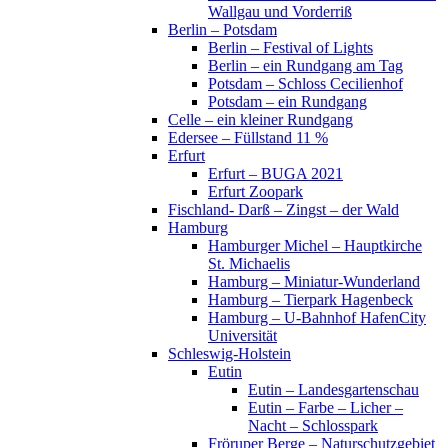
Wallgau und Vorderriß
Berlin – Potsdam
Berlin – Festival of Lights
Berlin – ein Rundgang am Tag
Potsdam – Schloss Cecilienhof
Potsdam – ein Rundgang
Celle – ein kleiner Rundgang
Edersee – Füllstand 11 %
Erfurt
Erfurt – BUGA 2021
Erfurt Zoopark
Fischland- Darß – Zingst – der Wald
Hamburg
Hamburger Michel – Hauptkirche
St. Michaelis
Hamburg – Miniatur-Wunderland
Hamburg – Tierpark Hagenbeck
Hamburg – U-Bahnhof HafenCity
Universität
Schleswig-Holstein
Eutin
Eutin – Landesgartenschau
Eutin – Farbe – Licher –
Nacht – Schlosspark
Fröruper Berge – Naturschutzgebiet