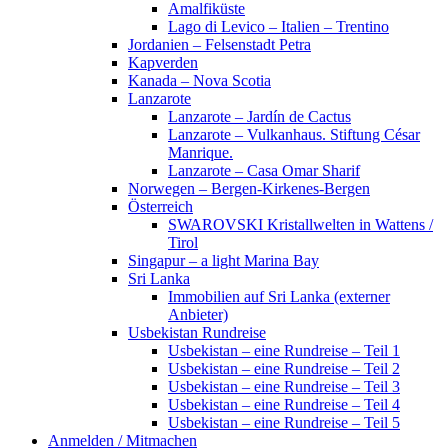
Amalfiküste
Lago di Levico – Italien – Trentino
Jordanien – Felsenstadt Petra
Kapverden
Kanada – Nova Scotia
Lanzarote
Lanzarote – Jardín de Cactus
Lanzarote – Vulkanhaus. Stiftung César
Manrique.
Lanzarote – Casa Omar Sharif
Norwegen – Bergen-Kirkenes-Bergen
Österreich
SWAROVSKI Kristallwelten in Wattens /
Tirol
Singapur – a light Marina Bay
Sri Lanka
Immobilien auf Sri Lanka (externer
Anbieter)
Usbekistan Rundreise
Usbekistan – eine Rundreise – Teil 1
Usbekistan – eine Rundreise – Teil 2
Usbekistan – eine Rundreise – Teil 3
Usbekistan – eine Rundreise – Teil 4
Usbekistan – eine Rundreise – Teil 5
Anmelden / Mitmachen