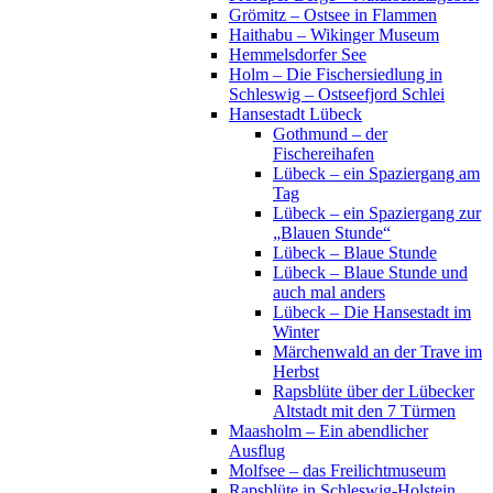
Grömitz – Ostsee in Flammen
Haithabu – Wikinger Museum
Hemmelsdorfer See
Holm – Die Fischersiedlung in
Schleswig – Ostseefjord Schlei
Hansestadt Lübeck
Gothmund – der
Fischereihafen
Lübeck – ein Spaziergang am
Tag
Lübeck – ein Spaziergang zur
„Blauen Stunde“
Lübeck – Blaue Stunde
Lübeck – Blaue Stunde und
auch mal anders
Lübeck – Die Hansestadt im
Winter
Märchenwald an der Trave im
Herbst
Rapsblüte über der Lübecker
Altstadt mit den 7 Türmen
Maasholm – Ein abendlicher
Ausflug
Molfsee – das Freilichtmuseum
Rapsblüte in Schleswig-Holstein