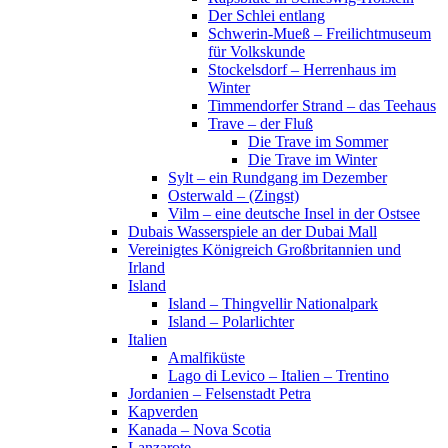
Der Schlei entlang
Schwerin-Mueß – Freilichtmuseum
für Volkskunde
Stockelsdorf – Herrenhaus im
Winter
Timmendorfer Strand – das Teehaus
Trave – der Fluß
Die Trave im Sommer
Die Trave im Winter
Sylt – ein Rundgang im Dezember
Osterwald – (Zingst)
Vilm – eine deutsche Insel in der Ostsee
Dubais Wasserspiele an der Dubai Mall
Vereinigtes Königreich Großbritannien und
Irland
Island
Island – Thingvellir Nationalpark
Island – Polarlichter
Italien
Amalfiküste
Lago di Levico – Italien – Trentino
Jordanien – Felsenstadt Petra
Kapverden
Kanada – Nova Scotia
Lanzarote