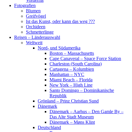
Vorderriß
Fotografien
Blumen
Greifvögel
Ist das Kunst, oder kann das weg ???
Orchideen
Schmetterlinge
Reisen – Länderauswahl
Weltweit
Nord- und Südamerika
Boston – Massachusetts
Cape Canaveral – Space Force Station
Charleston (South Carolina)
Cartagena – Kolumbien
Manhattan – NYC
Miami Beach – Florida
New York – High Line
Santo Domingo – Dominikanische
Republik
Grönland – Prinz Christian Sund
Dänemark
Dänemark – Aarhus – Den Gamle By –
Das Alte Stadt Museum
Dänemark – Møns Klint
Deutschland