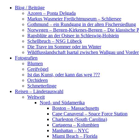
Zum
Blog / Beiträge
Inhalt
Azoren – Ponta Delgada
springen
Markus Wasmeier Freilichtmuseum – Schliersee
Gothmund – ein Rundgang in der alten Fischersiedlung
Norwegen – Bergen-Kirkenes-Bergen – Die klassische Po
Rapsblüte an der Ostsee in Schleswig-Holstein
Schellbruch – NSG Lübeck
Die Trave im Sommer oder im Winter
Wildflusslandschaft Isartal zwischen Wallgau und Vorder
Fotografien
Blumen
Greifvögel
Ist das Kunst, oder kann das weg ???
Orchideen
Schmetterlinge
Reisen – Länderauswahl
Weltweit
Nord- und Südamerika
Boston – Massachusetts
Cape Canaveral – Space Force Station
Charleston (South Carolina)
Cartagena – Kolumbien
Manhattan – NYC
Miami Beach – Florida