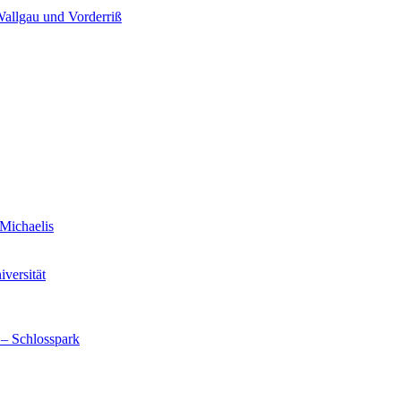
Wallgau und Vorderriß
Michaelis
versität
 – Schlosspark