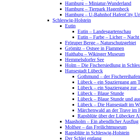
Hamburg – Miniatur-Wunderland
Hamburg – Tierpark Hagenbeck
Hamburg – U-Bahnhof HafenCity Uni
Schleswig-Holstein
Eutin
Eutin – Landesgartenschau
Eutin – Farbe – Licher – Nacht
Fröruper Berge – Naturschutzgebiet
Grömitz – Ostsee in Flammen
Haithabu – Wikinger Museum
Hemmelsdorfer See
Holm – Die Fischersiedlung in Schles
Hansestadt Lübeck
Gothmund – der Fischereihafen
Lübeck – ein Spaziergang am 
Lübeck – ein Spaziergang zur 
Lübeck – Blaue Stunde
Lübeck – Blaue Stunde und au
Lübeck – Die Hansestadt im Wi
Märchenwald an der Trave im 
Rapsblüte über der Lübecker Al
Maasholm – Ein abendlicher Ausflug
Molfsee – das Freilichtmuseum
Rapsblüte in Schleswig-Holstein
Der Schlei entlang