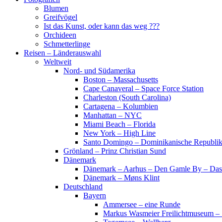
Blumen
Greifvögel
Ist das Kunst, oder kann das weg ???
Orchideen
Schmetterlinge
Reisen – Länderauswahl
Weltweit
Nord- und Südamerika
Boston – Massachusetts
Cape Canaveral – Space Force Station
Charleston (South Carolina)
Cartagena – Kolumbien
Manhattan – NYC
Miami Beach – Florida
New York – High Line
Santo Domingo – Dominikanische Republi
Grönland – Prinz Christian Sund
Dänemark
Dänemark – Aarhus – Den Gamle By – Das
Dänemark – Møns Klint
Deutschland
Bayern
Ammersee – eine Runde
Markus Wasmeier Freilichtmuseum – 