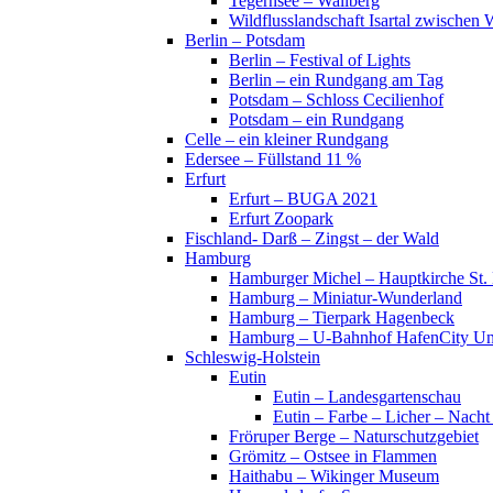
Tegernsee – Wallberg
Wildflusslandschaft Isartal zwischen 
Berlin – Potsdam
Berlin – Festival of Lights
Berlin – ein Rundgang am Tag
Potsdam – Schloss Cecilienhof
Potsdam – ein Rundgang
Celle – ein kleiner Rundgang
Edersee – Füllstand 11 %
Erfurt
Erfurt – BUGA 2021
Erfurt Zoopark
Fischland- Darß – Zingst – der Wald
Hamburg
Hamburger Michel – Hauptkirche St. 
Hamburg – Miniatur-Wunderland
Hamburg – Tierpark Hagenbeck
Hamburg – U-Bahnhof HafenCity Uni
Schleswig-Holstein
Eutin
Eutin – Landesgartenschau
Eutin – Farbe – Licher – Nacht
Fröruper Berge – Naturschutzgebiet
Grömitz – Ostsee in Flammen
Haithabu – Wikinger Museum