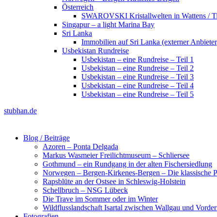
Österreich
SWAROVSKI Kristallwelten in Wattens / Ti
Singapur – a light Marina Bay
Sri Lanka
Immobilien auf Sri Lanka (externer Anbieter
Usbekistan Rundreise
Usbekistan – eine Rundreise – Teil 1
Usbekistan – eine Rundreise – Teil 2
Usbekistan – eine Rundreise – Teil 3
Usbekistan – eine Rundreise – Teil 4
Usbekistan – eine Rundreise – Teil 5
stubhan.de
Blog / Beiträge
Azoren – Ponta Delgada
Markus Wasmeier Freilichtmuseum – Schliersee
Gothmund – ein Rundgang in der alten Fischersiedlung
Norwegen – Bergen-Kirkenes-Bergen – Die klassische Po
Rapsblüte an der Ostsee in Schleswig-Holstein
Schellbruch – NSG Lübeck
Die Trave im Sommer oder im Winter
Wildflusslandschaft Isartal zwischen Wallgau und Vorder
Fotografien