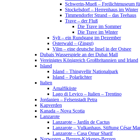
Schwerin-Mueß – Freilichtmuseum fü
Stockelsdorf – Herrenhaus im Winter
Timmendorfer Strand – das Teehaus
Trave – der Fluß
Die Trave im Sommer
Die Trave im Winter
Sylt – ein Rundgang im Dezember
Osterwald – (Zingst)
Vilm – eine deutsche Insel in der Ostsee
Dubais Wasserspiele an der Dubai Mall
Vereinigtes Königreich Großbritannien und Irland
Island
Island – Thingvellir Nationalpark
Island – Polarlichter
Italien
Amalfiküste
Lago di Levico – Italien – Trentino
Jordanien – Felsenstadt Petra
Kapverden
Kanada – Nova Scotia
Lanzarote
Lanzarote – Jardín de Cactus
Lanzarote – Vulkanhaus. Stiftung César Ma
Lanzarote – Casa Omar Sharif
Norwegen – Bergen-Kirkenes-Bergen