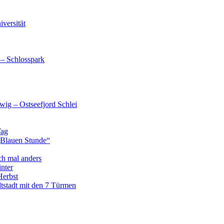
versität
 – Schlosspark
wig – Ostseefjord Schlei
Tag
„Blauen Stunde“
ch mal anders
nter
Herbst
tstadt mit den 7 Türmen