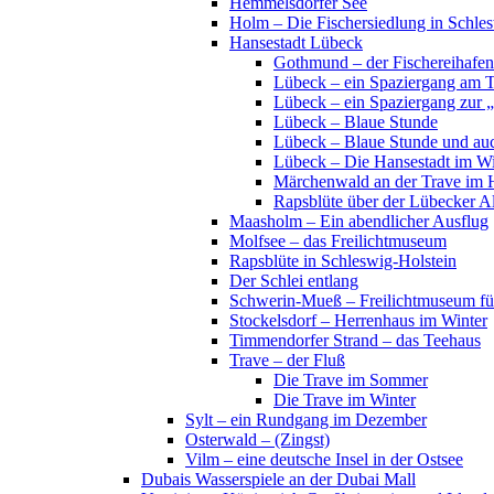
Hemmelsdorfer See
Holm – Die Fischersiedlung in Schles
Hansestadt Lübeck
Gothmund – der Fischereihafen
Lübeck – ein Spaziergang am 
Lübeck – ein Spaziergang zur 
Lübeck – Blaue Stunde
Lübeck – Blaue Stunde und au
Lübeck – Die Hansestadt im Wi
Märchenwald an der Trave im 
Rapsblüte über der Lübecker Al
Maasholm – Ein abendlicher Ausflug
Molfsee – das Freilichtmuseum
Rapsblüte in Schleswig-Holstein
Der Schlei entlang
Schwerin-Mueß – Freilichtmuseum fü
Stockelsdorf – Herrenhaus im Winter
Timmendorfer Strand – das Teehaus
Trave – der Fluß
Die Trave im Sommer
Die Trave im Winter
Sylt – ein Rundgang im Dezember
Osterwald – (Zingst)
Vilm – eine deutsche Insel in der Ostsee
Dubais Wasserspiele an der Dubai Mall