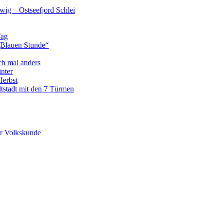
wig – Ostseefjord Schlei
Tag
„Blauen Stunde“
ch mal anders
nter
Herbst
tstadt mit den 7 Türmen
r Volkskunde