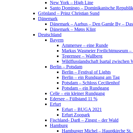
New York – High Line
Santo Domingo – Dominikanische Republi
Grönland – Prinz Christian Sund
Dänemark
Dänemark – Aarhus – Den Gamle By – Das
Dänemark – Møns Klint
Deutschland
Bayern
Ammersee – eine Runde
Markus Wasmeier Freilichtmuseum – 
Tegernsee – Wallberg
Wildflusslandschaft Isartal zwischen 
Berlin – Potsdam
Berlin – Festival of Lights
Berlin – ein Rundgang am Tag
Potsdam – Schloss Cecilienhof
Potsdam – ein Rundgang
Celle – ein kleiner Rundgang
Edersee – Füllstand 11 %
Erfurt
Erfurt – BUGA 2021
Erfurt Zoopark
Fischland- Darß – Zingst – der Wald
Hamburg
Hamburger Michel – Hauptkirche St. 