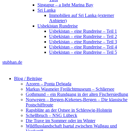
Singapur – a light Marina Bay
Sri Lanka
Immobilien auf Sri Lanka (externer
Anbieter)
Usbekistan Rundreise
Usbekistan – eine Rundreise – Teil 1
Usbekistan – eine Rundreise – Teil 2
Usbekistan – eine Rundreise – Teil 3
Usbekistan – eine Rundreise – Teil 4
Usbekistan – eine Rundreise – Teil 5
stubhan.de
Blog / Beiträge
Azoren – Ponta Delgada
Markus Wasmeier Freilichtmuseum – Schliersee
Gothmund – ein Rundgang in der alten Fischersiedlung
Norwegen – Bergen-Kirkenes-Bergen – Die klassische
Postschiffroute
Rapsblüte an der Ostsee in Schleswig-Holstein
Schellbruch – NSG Lübeck
Die Trave im Sommer oder im Winter
Wildflusslandschaft Isartal zwischen Wallgau und