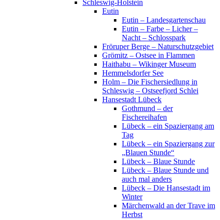
Schleswig-Holstein
Eutin
Eutin – Landesgartenschau
Eutin – Farbe – Licher –
Nacht – Schlosspark
Fröruper Berge – Naturschutzgebiet
Grömitz – Ostsee in Flammen
Haithabu – Wikinger Museum
Hemmelsdorfer See
Holm – Die Fischersiedlung in
Schleswig – Ostseefjord Schlei
Hansestadt Lübeck
Gothmund – der
Fischereihafen
Lübeck – ein Spaziergang am
Tag
Lübeck – ein Spaziergang zur
„Blauen Stunde“
Lübeck – Blaue Stunde
Lübeck – Blaue Stunde und
auch mal anders
Lübeck – Die Hansestadt im
Winter
Märchenwald an der Trave im
Herbst