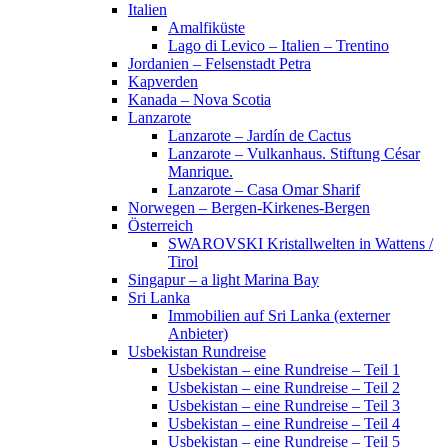
Italien
Amalfiküste
Lago di Levico – Italien – Trentino
Jordanien – Felsenstadt Petra
Kapverden
Kanada – Nova Scotia
Lanzarote
Lanzarote – Jardín de Cactus
Lanzarote – Vulkanhaus. Stiftung César
Manrique.
Lanzarote – Casa Omar Sharif
Norwegen – Bergen-Kirkenes-Bergen
Österreich
SWAROVSKI Kristallwelten in Wattens /
Tirol
Singapur – a light Marina Bay
Sri Lanka
Immobilien auf Sri Lanka (externer
Anbieter)
Usbekistan Rundreise
Usbekistan – eine Rundreise – Teil 1
Usbekistan – eine Rundreise – Teil 2
Usbekistan – eine Rundreise – Teil 3
Usbekistan – eine Rundreise – Teil 4
Usbekistan – eine Rundreise – Teil 5