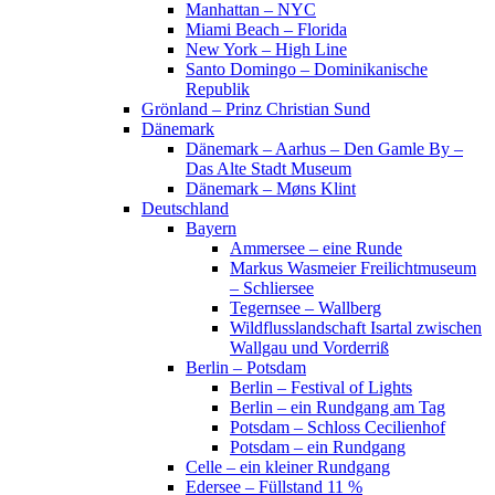
Manhattan – NYC
Miami Beach – Florida
New York – High Line
Santo Domingo – Dominikanische
Republik
Grönland – Prinz Christian Sund
Dänemark
Dänemark – Aarhus – Den Gamle By –
Das Alte Stadt Museum
Dänemark – Møns Klint
Deutschland
Bayern
Ammersee – eine Runde
Markus Wasmeier Freilichtmuseum
– Schliersee
Tegernsee – Wallberg
Wildflusslandschaft Isartal zwischen
Wallgau und Vorderriß
Berlin – Potsdam
Berlin – Festival of Lights
Berlin – ein Rundgang am Tag
Potsdam – Schloss Cecilienhof
Potsdam – ein Rundgang
Celle – ein kleiner Rundgang
Edersee – Füllstand 11 %