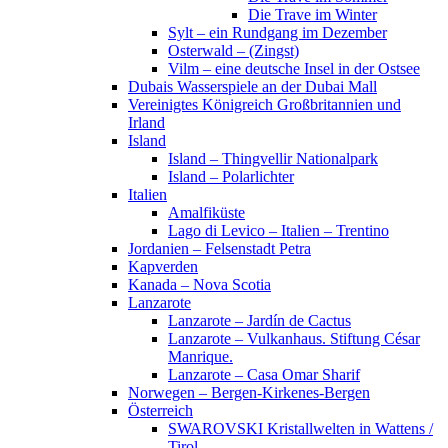
Die Trave im Winter
Sylt – ein Rundgang im Dezember
Osterwald – (Zingst)
Vilm – eine deutsche Insel in der Ostsee
Dubais Wasserspiele an der Dubai Mall
Vereinigtes Königreich Großbritannien und
Irland
Island
Island – Thingvellir Nationalpark
Island – Polarlichter
Italien
Amalfiküste
Lago di Levico – Italien – Trentino
Jordanien – Felsenstadt Petra
Kapverden
Kanada – Nova Scotia
Lanzarote
Lanzarote – Jardín de Cactus
Lanzarote – Vulkanhaus. Stiftung César
Manrique.
Lanzarote – Casa Omar Sharif
Norwegen – Bergen-Kirkenes-Bergen
Österreich
SWAROVSKI Kristallwelten in Wattens /
Tirol