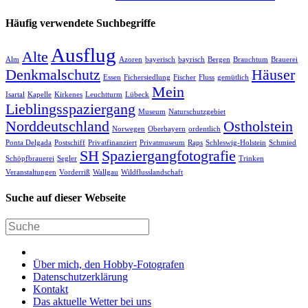
Häufig verwendete Suchbegriffe
Ausflug
Alte
Alm
Azoren
bayerisch
bayrisch
Bergen
Brauchtum
Brauerei
Denkmalschutz
Häuser
Essen
Fichersiedlung
Fischer
Fluss
gemütlich
Mein
Isartal
Kapelle
Kirkenes
Leuchtturm
Lübeck
Lieblingsspaziergang
Museum
Naturschutzgebiet
Norddeutschland
Ostholstein
Norwegen
Oberbayern
ordentlich
Ponta Delgada
Postschiff
Privatfinanziert
Privatmuseum
Raps
Schleswig-Holstein
Schmied
SH
Spaziergangfotografie
Schöpfbrauerei
Segler
Trinken
Veranstaltungen
Vorderriß
Wallgau
Wildflusslandschaft
Suche auf dieser Webseite
Über mich, den Hobby-Fotografen
Datenschutzerklärung
Kontakt
Das aktuelle Wetter bei uns