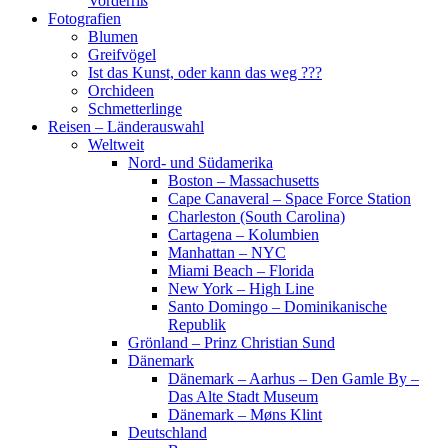
Vorderriß
Fotografien
Blumen
Greifvögel
Ist das Kunst, oder kann das weg ???
Orchideen
Schmetterlinge
Reisen – Länderauswahl
Weltweit
Nord- und Südamerika
Boston – Massachusetts
Cape Canaveral – Space Force Station
Charleston (South Carolina)
Cartagena – Kolumbien
Manhattan – NYC
Miami Beach – Florida
New York – High Line
Santo Domingo – Dominikanische
Republik
Grönland – Prinz Christian Sund
Dänemark
Dänemark – Aarhus – Den Gamle By –
Das Alte Stadt Museum
Dänemark – Møns Klint
Deutschland