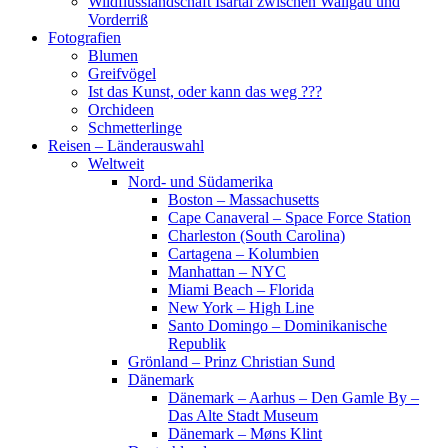
Wildflusslandschaft Isartal zwischen Wallgau und
Vorderriß
Fotografien
Blumen
Greifvögel
Ist das Kunst, oder kann das weg ???
Orchideen
Schmetterlinge
Reisen – Länderauswahl
Weltweit
Nord- und Südamerika
Boston – Massachusetts
Cape Canaveral – Space Force Station
Charleston (South Carolina)
Cartagena – Kolumbien
Manhattan – NYC
Miami Beach – Florida
New York – High Line
Santo Domingo – Dominikanische
Republik
Grönland – Prinz Christian Sund
Dänemark
Dänemark – Aarhus – Den Gamle By –
Das Alte Stadt Museum
Dänemark – Møns Klint