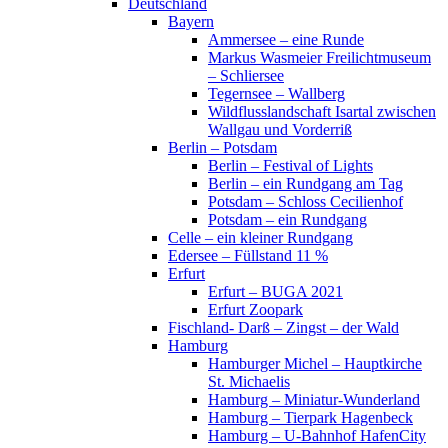
Deutschland
Bayern
Ammersee – eine Runde
Markus Wasmeier Freilichtmuseum
– Schliersee
Tegernsee – Wallberg
Wildflusslandschaft Isartal zwischen
Wallgau und Vorderriß
Berlin – Potsdam
Berlin – Festival of Lights
Berlin – ein Rundgang am Tag
Potsdam – Schloss Cecilienhof
Potsdam – ein Rundgang
Celle – ein kleiner Rundgang
Edersee – Füllstand 11 %
Erfurt
Erfurt – BUGA 2021
Erfurt Zoopark
Fischland- Darß – Zingst – der Wald
Hamburg
Hamburger Michel – Hauptkirche
St. Michaelis
Hamburg – Miniatur-Wunderland
Hamburg – Tierpark Hagenbeck
Hamburg – U-Bahnhof HafenCity