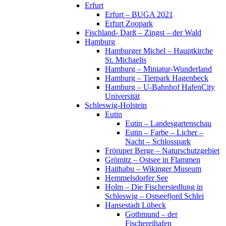
Erfurt
Erfurt – BUGA 2021
Erfurt Zoopark
Fischland- Darß – Zingst – der Wald
Hamburg
Hamburger Michel – Hauptkirche
St. Michaelis
Hamburg – Miniatur-Wunderland
Hamburg – Tierpark Hagenbeck
Hamburg – U-Bahnhof HafenCity
Universität
Schleswig-Holstein
Eutin
Eutin – Landesgartenschau
Eutin – Farbe – Licher –
Nacht – Schlosspark
Fröruper Berge – Naturschutzgebiet
Grömitz – Ostsee in Flammen
Haithabu – Wikinger Museum
Hemmelsdorfer See
Holm – Die Fischersiedlung in
Schleswig – Ostseefjord Schlei
Hansestadt Lübeck
Gothmund – der
Fischereihafen