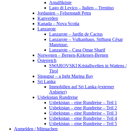
Amalfiküste
Lago di Levico – Italien – Trentino
Jordanien – Felsenstadt Petra
Kapverden
Kanada – Nova Scotia
Lanzarote
Lanzarote – Jardín de Cactus
Lanzarote – Vulkanhaus. Stiftung César
Manrique.
Lanzarote – Casa Omar Sharif
Norwegen – Bergen-Kirkenes-Bergen
Österreich
SWAROVSKI Kristallwelten in Wattens /
Tirol
Singapur – a light Marina Bay
Sri Lanka
Immobilien auf Sri Lanka (externer
Anbieter)
Usbekistan Rundreise
Usbekistan – eine Rundreise – Teil 1
Usbekistan – eine Rundreise – Teil 2
Usbekistan – eine Rundreise – Teil 3
Usbekistan – eine Rundreise – Teil 4
Usbekistan – eine Rundreise – Teil 5
Anmelden / Mitmachen