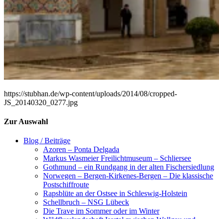
https://stubhan.de/wp-content/uploads/2014/08/cropped-
JS_20140320_0277.jpg
Zur Auswahl
Blog / Beiträge
Azoren – Ponta Delgada
Markus Wasmeier Freilichtmuseum – Schliersee
Gothmund – ein Rundgang in der alten Fischersiedlung
Norwegen – Bergen-Kirkenes-Bergen – Die klassische
Postschiffroute
Rapsblüte an der Ostsee in Schleswig-Holstein
Schellbruch – NSG Lübeck
Die Trave im Sommer oder im Winter