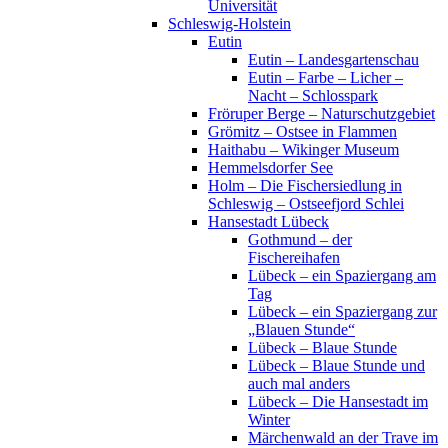
Universität
Schleswig-Holstein
Eutin
Eutin – Landesgartenschau
Eutin – Farbe – Licher –
Nacht – Schlosspark
Fröruper Berge – Naturschutzgebiet
Grömitz – Ostsee in Flammen
Haithabu – Wikinger Museum
Hemmelsdorfer See
Holm – Die Fischersiedlung in
Schleswig – Ostseefjord Schlei
Hansestadt Lübeck
Gothmund – der
Fischereihafen
Lübeck – ein Spaziergang am
Tag
Lübeck – ein Spaziergang zur
„Blauen Stunde“
Lübeck – Blaue Stunde
Lübeck – Blaue Stunde und
auch mal anders
Lübeck – Die Hansestadt im
Winter
Märchenwald an der Trave im