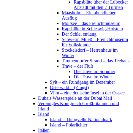
Rapsblüte über der Lübecker
Altstadt mit den 7 Türmen
Maasholm – Ein abendlicher
Ausflug
Molfsee – das Freilichtmuseum
Rapsblüte in Schleswig-Holstein
Der Schlei entlang
Schwerin-Mueß – Freilichtmuseum
für Volkskunde
Stockelsdorf – Herrenhaus im
Winter
Timmendorfer Strand – das Teehaus
Trave – der Fluß
Die Trave im Sommer
Die Trave im Winter
Sylt – ein Rundgang im Dezember
Osterwald – (Zingst)
Vilm – eine deutsche Insel in der Ostsee
Dubais Wasserspiele an der Dubai Mall
Vereinigtes Königreich Großbritannien und
Irland
Island
Island – Thingvellir Nationalpark
Island – Polarlichter
Italien