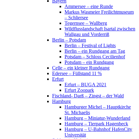
Bayern
Ammersee – eine Runde
Markus Wasmeier Freilichtmuseum
– Schliersee
Tegernsee – Wallberg
Wildflusslandschaft Isartal zwischen
Wallgau und Vorderriß
Berlin – Potsdam
Berlin – Festival of Lights
Berlin – ein Rundgang am Tag
Potsdam – Schloss Cecilienhof
Potsdam – ein Rundgang
Celle – ein kleiner Rundgang
Edersee – Füllstand 11 %
Erfurt
Erfurt – BUGA 2021
Erfurt Zoopark
Fischland- Darß – Zingst – der Wald
Hamburg
Hamburger Michel – Hauptkirche
St. Michaelis
Hamburg – Miniatur-Wunderland
Hamburg – Tierpark Hagenbeck
Hamburg – U-Bahnhof HafenCity
Universität