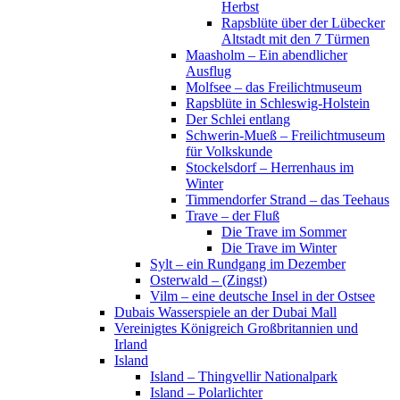
Herbst
Rapsblüte über der Lübecker
Altstadt mit den 7 Türmen
Maasholm – Ein abendlicher
Ausflug
Molfsee – das Freilichtmuseum
Rapsblüte in Schleswig-Holstein
Der Schlei entlang
Schwerin-Mueß – Freilichtmuseum
für Volkskunde
Stockelsdorf – Herrenhaus im
Winter
Timmendorfer Strand – das Teehaus
Trave – der Fluß
Die Trave im Sommer
Die Trave im Winter
Sylt – ein Rundgang im Dezember
Osterwald – (Zingst)
Vilm – eine deutsche Insel in der Ostsee
Dubais Wasserspiele an der Dubai Mall
Vereinigtes Königreich Großbritannien und
Irland
Island
Island – Thingvellir Nationalpark
Island – Polarlichter