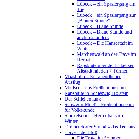
Lübeck – ein Spaziergang am
Tag
Lübeck – ein Spaziergang zur
„Blauen Stunde“
Lübeck – Blaue Stunde
Lübeck – Blaue Stunde und
auch mal anders
Lübeck – Die Hansestadt im
Winter
Märchenwald an der Trave im
Herbst
Rapsblüte über der Lübecker
Altstadt mit den 7 Türmen
Maasholm – Ein abendlicher
Ausflug
Molfsee – das Freilichtmuseum
Rapsblüte in Schleswig-Holstein
Der Schlei entlang
Schwerin-Mueß – Freilichtmuseum
für Volkskunde
Stockelsdorf – Herrenhaus im
Winter
Timmendorfer Strand – das Teehaus
Trave – der Fluß
Die Trave im Sommer