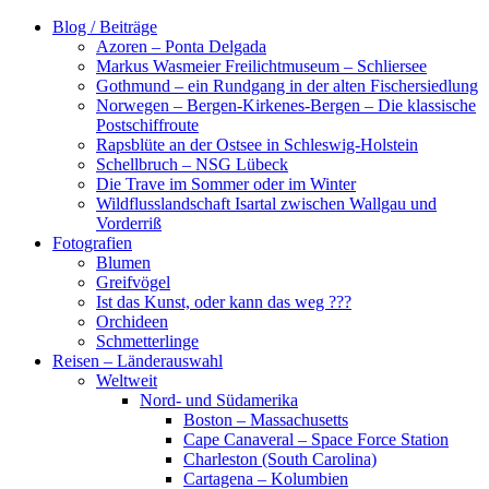
Zum
Blog / Beiträge
Inhalt
Azoren – Ponta Delgada
springen
Markus Wasmeier Freilichtmuseum – Schliersee
Gothmund – ein Rundgang in der alten Fischersiedlung
Norwegen – Bergen-Kirkenes-Bergen – Die klassische
Postschiffroute
Rapsblüte an der Ostsee in Schleswig-Holstein
Schellbruch – NSG Lübeck
Die Trave im Sommer oder im Winter
Wildflusslandschaft Isartal zwischen Wallgau und
Vorderriß
Fotografien
Blumen
Greifvögel
Ist das Kunst, oder kann das weg ???
Orchideen
Schmetterlinge
Reisen – Länderauswahl
Weltweit
Nord- und Südamerika
Boston – Massachusetts
Cape Canaveral – Space Force Station
Charleston (South Carolina)
Cartagena – Kolumbien