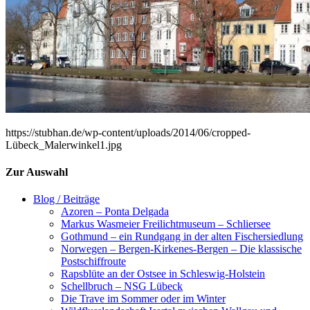
https://stubhan.de/wp-content/uploads/2014/06/cropped-
Lübeck_Malerwinkel1.jpg
Zur Auswahl
Blog / Beiträge
Azoren – Ponta Delgada
Markus Wasmeier Freilichtmuseum – Schliersee
Gothmund – ein Rundgang in der alten Fischersiedlung
Norwegen – Bergen-Kirkenes-Bergen – Die klassische
Postschiffroute
Rapsblüte an der Ostsee in Schleswig-Holstein
Schellbruch – NSG Lübeck
Die Trave im Sommer oder im Winter