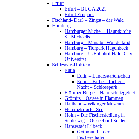
Erfurt
Erfurt – BUGA 2021
Erfurt Zoopark
Fischland- Darß – Zingst – der Wald
Hamburg
Hamburger Michel – Hauptkirche
St. Michaelis
Hamburg – Miniatur-Wunderland
Hamburg – Tierpark Hagenbeck
Hamburg – U-Bahnhof HafenCity
Universität
Schleswig-Holstein
Eutin
Eutin – Landesgartenschau
Eutin – Farbe – Licher –
Nacht – Schlosspark
Fröruper Berge – Naturschutzgebiet
Grömitz – Ostsee in Flammen
Haithabu – Wikinger Museum
Hemmelsdorfer See
Holm – Die Fischersiedlung in
Schleswig – Ostseefjord Schlei
Hansestadt Lübeck
Gothmund – der
Fischereihafen