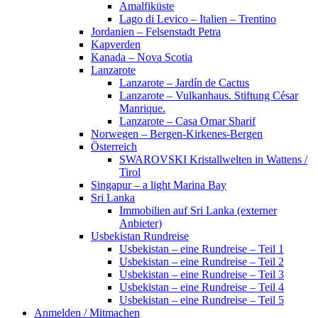
Amalfiküste
Lago di Levico – Italien – Trentino
Jordanien – Felsenstadt Petra
Kapverden
Kanada – Nova Scotia
Lanzarote
Lanzarote – Jardín de Cactus
Lanzarote – Vulkanhaus. Stiftung César
Manrique.
Lanzarote – Casa Omar Sharif
Norwegen – Bergen-Kirkenes-Bergen
Österreich
SWAROVSKI Kristallwelten in Wattens /
Tirol
Singapur – a light Marina Bay
Sri Lanka
Immobilien auf Sri Lanka (externer
Anbieter)
Usbekistan Rundreise
Usbekistan – eine Rundreise – Teil 1
Usbekistan – eine Rundreise – Teil 2
Usbekistan – eine Rundreise – Teil 3
Usbekistan – eine Rundreise – Teil 4
Usbekistan – eine Rundreise – Teil 5
Anmelden / Mitmachen