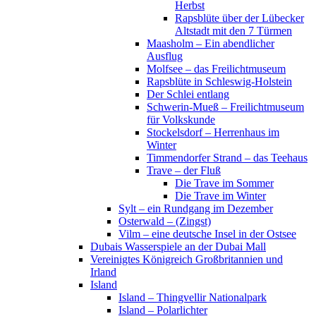
Herbst
Rapsblüte über der Lübecker
Altstadt mit den 7 Türmen
Maasholm – Ein abendlicher
Ausflug
Molfsee – das Freilichtmuseum
Rapsblüte in Schleswig-Holstein
Der Schlei entlang
Schwerin-Mueß – Freilichtmuseum
für Volkskunde
Stockelsdorf – Herrenhaus im
Winter
Timmendorfer Strand – das Teehaus
Trave – der Fluß
Die Trave im Sommer
Die Trave im Winter
Sylt – ein Rundgang im Dezember
Osterwald – (Zingst)
Vilm – eine deutsche Insel in der Ostsee
Dubais Wasserspiele an der Dubai Mall
Vereinigtes Königreich Großbritannien und
Irland
Island
Island – Thingvellir Nationalpark
Island – Polarlichter