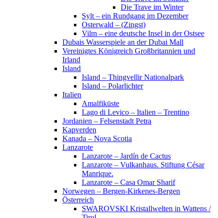
Die Trave im Winter
Sylt – ein Rundgang im Dezember
Osterwald – (Zingst)
Vilm – eine deutsche Insel in der Ostsee
Dubais Wasserspiele an der Dubai Mall
Vereinigtes Königreich Großbritannien und
Irland
Island
Island – Thingvellir Nationalpark
Island – Polarlichter
Italien
Amalfiküste
Lago di Levico – Italien – Trentino
Jordanien – Felsenstadt Petra
Kapverden
Kanada – Nova Scotia
Lanzarote
Lanzarote – Jardín de Cactus
Lanzarote – Vulkanhaus. Stiftung César
Manrique.
Lanzarote – Casa Omar Sharif
Norwegen – Bergen-Kirkenes-Bergen
Österreich
SWAROVSKI Kristallwelten in Wattens /
Tirol