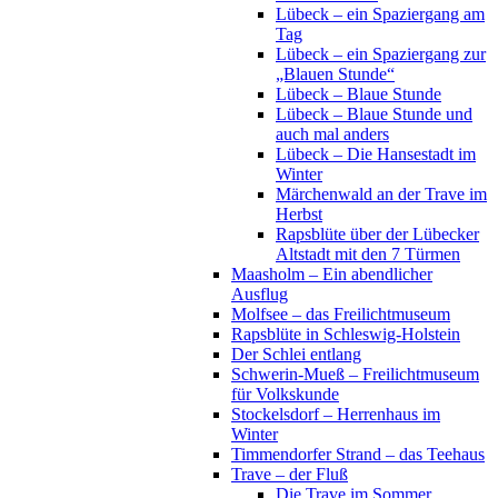
Lübeck – ein Spaziergang am
Tag
Lübeck – ein Spaziergang zur
„Blauen Stunde“
Lübeck – Blaue Stunde
Lübeck – Blaue Stunde und
auch mal anders
Lübeck – Die Hansestadt im
Winter
Märchenwald an der Trave im
Herbst
Rapsblüte über der Lübecker
Altstadt mit den 7 Türmen
Maasholm – Ein abendlicher
Ausflug
Molfsee – das Freilichtmuseum
Rapsblüte in Schleswig-Holstein
Der Schlei entlang
Schwerin-Mueß – Freilichtmuseum
für Volkskunde
Stockelsdorf – Herrenhaus im
Winter
Timmendorfer Strand – das Teehaus
Trave – der Fluß
Die Trave im Sommer