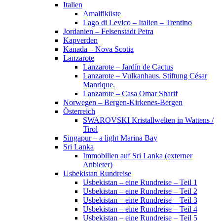
Italien
Amalfiküste
Lago di Levico – Italien – Trentino
Jordanien – Felsenstadt Petra
Kapverden
Kanada – Nova Scotia
Lanzarote
Lanzarote – Jardín de Cactus
Lanzarote – Vulkanhaus. Stiftung César
Manrique.
Lanzarote – Casa Omar Sharif
Norwegen – Bergen-Kirkenes-Bergen
Österreich
SWAROVSKI Kristallwelten in Wattens /
Tirol
Singapur – a light Marina Bay
Sri Lanka
Immobilien auf Sri Lanka (externer
Anbieter)
Usbekistan Rundreise
Usbekistan – eine Rundreise – Teil 1
Usbekistan – eine Rundreise – Teil 2
Usbekistan – eine Rundreise – Teil 3
Usbekistan – eine Rundreise – Teil 4
Usbekistan – eine Rundreise – Teil 5