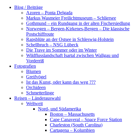
Zum
Blog / Beiträge
Inhalt
Azoren – Ponta Delgada
springen
Markus Wasmeier Freilichtmuseum – Schliersee
Gothmund – ein Rundgang in der alten Fischersiedlung
Norwegen – Bergen-Kirkenes-Bergen – Die klassische
Postschiffroute
Rapsblüte an der Ostsee in Schleswig-Holstein
Schellbruch – NSG Lübeck
Die Trave im Sommer oder im Winter
Wildflusslandschaft Isartal zwischen Wallgau und
Vorderriß
Fotografien
Blumen
Greifvögel
Ist das Kunst, oder kann das weg ???
Orchideen
Schmetterlinge
Reisen – Länderauswahl
Weltweit
Nord- und Südamerika
Boston – Massachusetts
Cape Canaveral – Space Force Station
Charleston (South Carolina)
Cartagena – Kolumbien