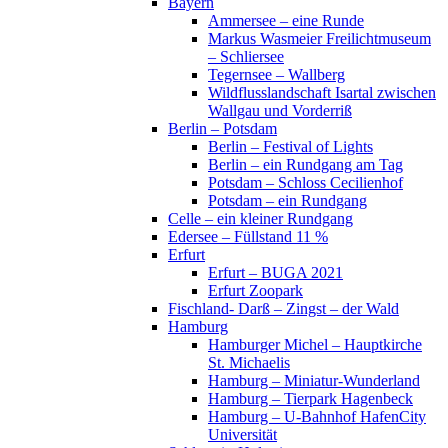
Bayern
Ammersee – eine Runde
Markus Wasmeier Freilichtmuseum
– Schliersee
Tegernsee – Wallberg
Wildflusslandschaft Isartal zwischen
Wallgau und Vorderriß
Berlin – Potsdam
Berlin – Festival of Lights
Berlin – ein Rundgang am Tag
Potsdam – Schloss Cecilienhof
Potsdam – ein Rundgang
Celle – ein kleiner Rundgang
Edersee – Füllstand 11 %
Erfurt
Erfurt – BUGA 2021
Erfurt Zoopark
Fischland- Darß – Zingst – der Wald
Hamburg
Hamburger Michel – Hauptkirche
St. Michaelis
Hamburg – Miniatur-Wunderland
Hamburg – Tierpark Hagenbeck
Hamburg – U-Bahnhof HafenCity
Universität