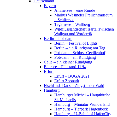
Deutschland
Bayern
Ammersee – eine Runde
Markus Wasmeier Freilichtmuseum
– Schliersee
Tegernsee – Wallberg
Wildflusslandschaft Isartal zwischen
Wallgau und Vorderriß
Berlin – Potsdam
Berlin – Festival of Lights
Berlin – ein Rundgang am Tag
Potsdam – Schloss Cecilienhof
Potsdam – ein Rundgang
Celle – ein kleiner Rundgang
Edersee – Füllstand 11 %
Erfurt
Erfurt – BUGA 2021
Erfurt Zoopark
Fischland- Darß – Zingst – der Wald
Hamburg
Hamburger Michel – Hauptkirche
St. Michaelis
Hamburg – Miniatur-Wunderland
Hamburg – Tierpark Hagenbeck
Hamburg – U-Bahnhof HafenCity