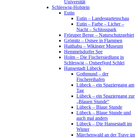
Universität
Schleswig-Holstein
Eutin
Eutin – Landesgartenschau
Eutin – Farbe – Licher –
Nacht – Schlosspark
Fröruper Berge – Naturschutzgebiet
Grömitz – Ostsee in Flammen
Haithabu – Wikinger Museum
Hemmelsdorfer See
Holm – Die Fischersiedlung in
Schleswig – Ostseefjord Schlei
Hansestadt Lübeck
Gothmund – der
Fischereihafen
Lübeck – ein Spaziergang am
Tag
Lübeck – ein Spaziergang zur
„Blauen Stunde“
Lübeck – Blaue Stunde
Lübeck – Blaue Stunde und
auch mal anders
Lübeck – Die Hansestadt im
Winter
Märchenwald an der Trave im