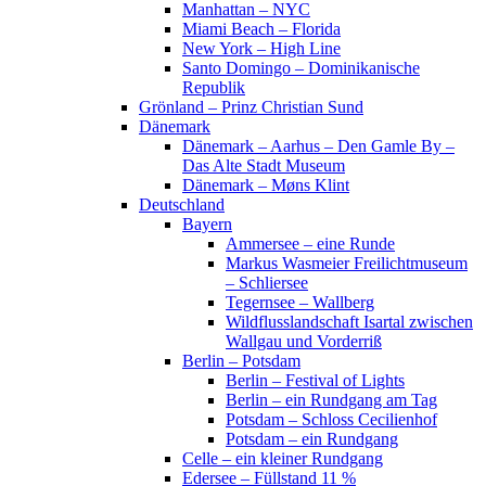
Manhattan – NYC
Miami Beach – Florida
New York – High Line
Santo Domingo – Dominikanische
Republik
Grönland – Prinz Christian Sund
Dänemark
Dänemark – Aarhus – Den Gamle By –
Das Alte Stadt Museum
Dänemark – Møns Klint
Deutschland
Bayern
Ammersee – eine Runde
Markus Wasmeier Freilichtmuseum
– Schliersee
Tegernsee – Wallberg
Wildflusslandschaft Isartal zwischen
Wallgau und Vorderriß
Berlin – Potsdam
Berlin – Festival of Lights
Berlin – ein Rundgang am Tag
Potsdam – Schloss Cecilienhof
Potsdam – ein Rundgang
Celle – ein kleiner Rundgang
Edersee – Füllstand 11 %