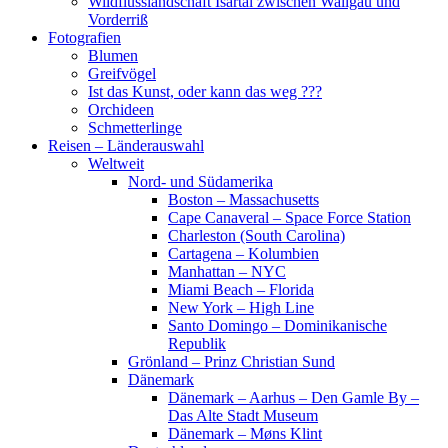
Wildflusslandschaft Isartal zwischen Wallgau und
Vorderriß
Fotografien
Blumen
Greifvögel
Ist das Kunst, oder kann das weg ???
Orchideen
Schmetterlinge
Reisen – Länderauswahl
Weltweit
Nord- und Südamerika
Boston – Massachusetts
Cape Canaveral – Space Force Station
Charleston (South Carolina)
Cartagena – Kolumbien
Manhattan – NYC
Miami Beach – Florida
New York – High Line
Santo Domingo – Dominikanische
Republik
Grönland – Prinz Christian Sund
Dänemark
Dänemark – Aarhus – Den Gamle By –
Das Alte Stadt Museum
Dänemark – Møns Klint