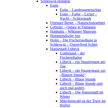
Schleswig-Holstein
Eutin
Eutin – Landesgartenschau
Eutin – Farbe – Licher –
Nacht – Schlosspark
Fröruper Berge – Naturschutzgebiet
Grömitz – Ostsee in Flammen
Haithabu – Wikinger Museum
Hemmelsdorfer See
Holm – Die Fischersiedlung in
Schleswig – Ostseefjord Schlei
Hansestadt Lübeck
Gothmund – der
Fischereihafen
Lübeck – ein Spaziergang am
Tag
Lübeck – ein Spaziergang zur
„Blauen Stunde“
Lübeck – Blaue Stunde
Lübeck – Blaue Stunde und
auch mal anders
Lübeck – Die Hansestadt im
Winter
Märchenwald an der Trave im
Herbst