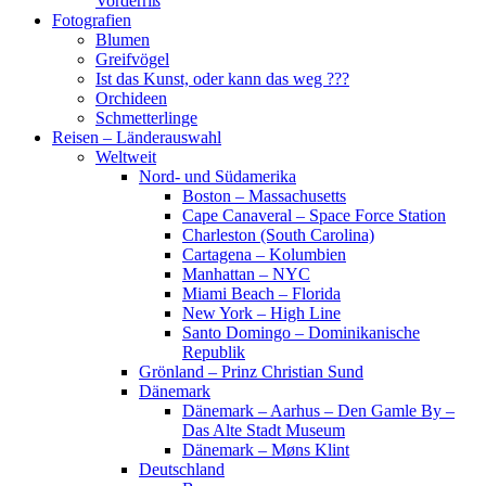
Vorderriß
Fotografien
Blumen
Greifvögel
Ist das Kunst, oder kann das weg ???
Orchideen
Schmetterlinge
Reisen – Länderauswahl
Weltweit
Nord- und Südamerika
Boston – Massachusetts
Cape Canaveral – Space Force Station
Charleston (South Carolina)
Cartagena – Kolumbien
Manhattan – NYC
Miami Beach – Florida
New York – High Line
Santo Domingo – Dominikanische
Republik
Grönland – Prinz Christian Sund
Dänemark
Dänemark – Aarhus – Den Gamle By –
Das Alte Stadt Museum
Dänemark – Møns Klint
Deutschland