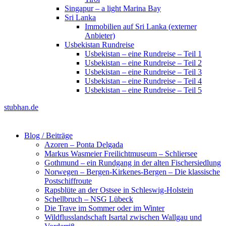
Singapur – a light Marina Bay
Sri Lanka
Immobilien auf Sri Lanka (externer
Anbieter)
Usbekistan Rundreise
Usbekistan – eine Rundreise – Teil 1
Usbekistan – eine Rundreise – Teil 2
Usbekistan – eine Rundreise – Teil 3
Usbekistan – eine Rundreise – Teil 4
Usbekistan – eine Rundreise – Teil 5
stubhan.de
Blog / Beiträge
Azoren – Ponta Delgada
Markus Wasmeier Freilichtmuseum – Schliersee
Gothmund – ein Rundgang in der alten Fischersiedlung
Norwegen – Bergen-Kirkenes-Bergen – Die klassische
Postschiffroute
Rapsblüte an der Ostsee in Schleswig-Holstein
Schellbruch – NSG Lübeck
Die Trave im Sommer oder im Winter
Wildflusslandschaft Isartal zwischen Wallgau und