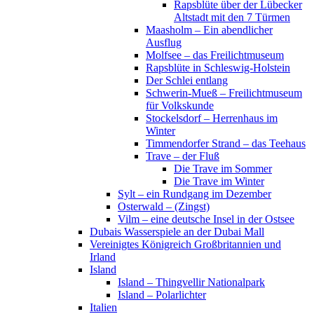
Rapsblüte über der Lübecker
Altstadt mit den 7 Türmen
Maasholm – Ein abendlicher
Ausflug
Molfsee – das Freilichtmuseum
Rapsblüte in Schleswig-Holstein
Der Schlei entlang
Schwerin-Mueß – Freilichtmuseum
für Volkskunde
Stockelsdorf – Herrenhaus im
Winter
Timmendorfer Strand – das Teehaus
Trave – der Fluß
Die Trave im Sommer
Die Trave im Winter
Sylt – ein Rundgang im Dezember
Osterwald – (Zingst)
Vilm – eine deutsche Insel in der Ostsee
Dubais Wasserspiele an der Dubai Mall
Vereinigtes Königreich Großbritannien und
Irland
Island
Island – Thingvellir Nationalpark
Island – Polarlichter
Italien