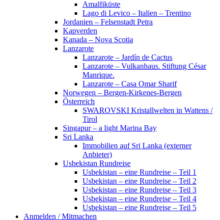
Amalfiküste
Lago di Levico – Italien – Trentino
Jordanien – Felsenstadt Petra
Kapverden
Kanada – Nova Scotia
Lanzarote
Lanzarote – Jardín de Cactus
Lanzarote – Vulkanhaus. Stiftung César
Manrique.
Lanzarote – Casa Omar Sharif
Norwegen – Bergen-Kirkenes-Bergen
Österreich
SWAROVSKI Kristallwelten in Wattens /
Tirol
Singapur – a light Marina Bay
Sri Lanka
Immobilien auf Sri Lanka (externer
Anbieter)
Usbekistan Rundreise
Usbekistan – eine Rundreise – Teil 1
Usbekistan – eine Rundreise – Teil 2
Usbekistan – eine Rundreise – Teil 3
Usbekistan – eine Rundreise – Teil 4
Usbekistan – eine Rundreise – Teil 5
Anmelden / Mitmachen