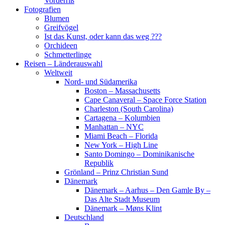
Vorderriß
Fotografien
Blumen
Greifvögel
Ist das Kunst, oder kann das weg ???
Orchideen
Schmetterlinge
Reisen – Länderauswahl
Weltweit
Nord- und Südamerika
Boston – Massachusetts
Cape Canaveral – Space Force Station
Charleston (South Carolina)
Cartagena – Kolumbien
Manhattan – NYC
Miami Beach – Florida
New York – High Line
Santo Domingo – Dominikanische
Republik
Grönland – Prinz Christian Sund
Dänemark
Dänemark – Aarhus – Den Gamle By –
Das Alte Stadt Museum
Dänemark – Møns Klint
Deutschland