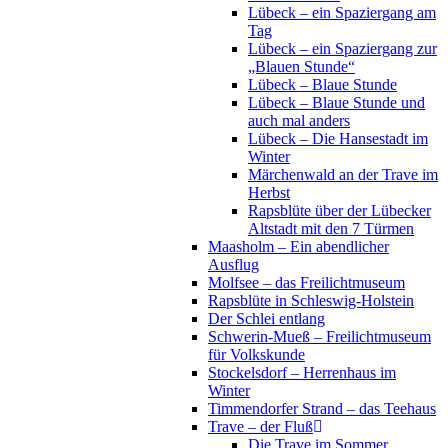
Lübeck – ein Spaziergang am
Tag
Lübeck – ein Spaziergang zur
„Blauen Stunde“
Lübeck – Blaue Stunde
Lübeck – Blaue Stunde und
auch mal anders
Lübeck – Die Hansestadt im
Winter
Märchenwald an der Trave im
Herbst
Rapsblüte über der Lübecker
Altstadt mit den 7 Türmen
Maasholm – Ein abendlicher
Ausflug
Molfsee – das Freilichtmuseum
Rapsblüte in Schleswig-Holstein
Der Schlei entlang
Schwerin-Mueß – Freilichtmuseum
für Volkskunde
Stockelsdorf – Herrenhaus im
Winter
Timmendorfer Strand – das Teehaus
Trave – der Fluß
Die Trave im Sommer