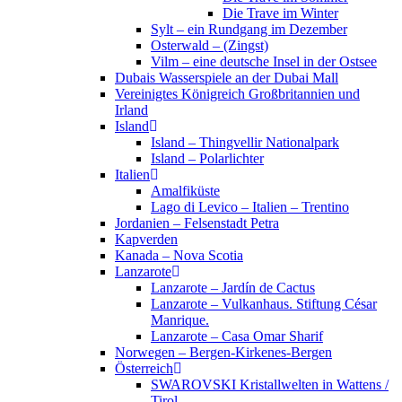
Die Trave im Winter
Sylt – ein Rundgang im Dezember
Osterwald – (Zingst)
Vilm – eine deutsche Insel in der Ostsee
Dubais Wasserspiele an der Dubai Mall
Vereinigtes Königreich Großbritannien und
Irland
Island
Island – Thingvellir Nationalpark
Island – Polarlichter
Italien
Amalfiküste
Lago di Levico – Italien – Trentino
Jordanien – Felsenstadt Petra
Kapverden
Kanada – Nova Scotia
Lanzarote
Lanzarote – Jardín de Cactus
Lanzarote – Vulkanhaus. Stiftung César
Manrique.
Lanzarote – Casa Omar Sharif
Norwegen – Bergen-Kirkenes-Bergen
Österreich
SWAROVSKI Kristallwelten in Wattens /
Tirol