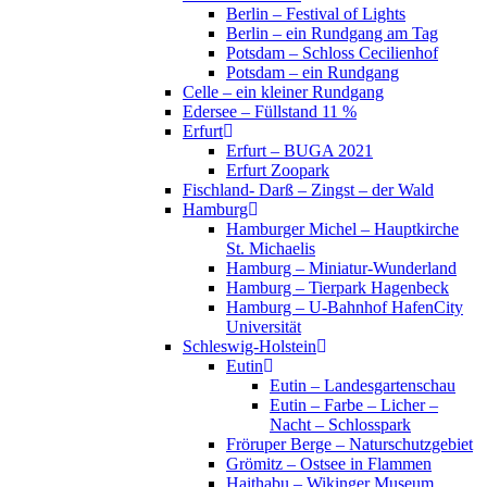
Berlin – Festival of Lights
Berlin – ein Rundgang am Tag
Potsdam – Schloss Cecilienhof
Potsdam – ein Rundgang
Celle – ein kleiner Rundgang
Edersee – Füllstand 11 %
Erfurt
Erfurt – BUGA 2021
Erfurt Zoopark
Fischland- Darß – Zingst – der Wald
Hamburg
Hamburger Michel – Hauptkirche
St. Michaelis
Hamburg – Miniatur-Wunderland
Hamburg – Tierpark Hagenbeck
Hamburg – U-Bahnhof HafenCity
Universität
Schleswig-Holstein
Eutin
Eutin – Landesgartenschau
Eutin – Farbe – Licher –
Nacht – Schlosspark
Fröruper Berge – Naturschutzgebiet
Grömitz – Ostsee in Flammen
Haithabu – Wikinger Museum