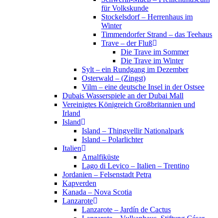
für Volkskunde
Stockelsdorf – Herrenhaus im
Winter
Timmendorfer Strand – das Teehaus
Trave – der Fluß
Die Trave im Sommer
Die Trave im Winter
Sylt – ein Rundgang im Dezember
Osterwald – (Zingst)
Vilm – eine deutsche Insel in der Ostsee
Dubais Wasserspiele an der Dubai Mall
Vereinigtes Königreich Großbritannien und
Irland
Island
Island – Thingvellir Nationalpark
Island – Polarlichter
Italien
Amalfiküste
Lago di Levico – Italien – Trentino
Jordanien – Felsenstadt Petra
Kapverden
Kanada – Nova Scotia
Lanzarote
Lanzarote – Jardín de Cactus