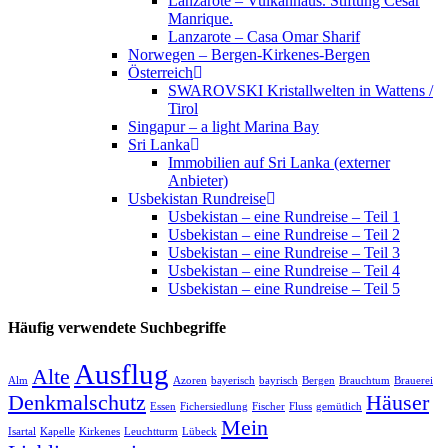
Lanzarote – Vulkanhaus. Stiftung César
Manrique.
Lanzarote – Casa Omar Sharif
Norwegen – Bergen-Kirkenes-Bergen
Österreich
SWAROVSKI Kristallwelten in Wattens /
Tirol
Singapur – a light Marina Bay
Sri Lanka
Immobilien auf Sri Lanka (externer
Anbieter)
Usbekistan Rundreise
Usbekistan – eine Rundreise – Teil 1
Usbekistan – eine Rundreise – Teil 2
Usbekistan – eine Rundreise – Teil 3
Usbekistan – eine Rundreise – Teil 4
Usbekistan – eine Rundreise – Teil 5
Häufig verwendete Suchbegriffe
Ausflug
Alte
Alm
Azoren
bayerisch
bayrisch
Bergen
Brauchtum
Brauerei
Denkmalschutz
Häuser
Essen
Fichersiedlung
Fischer
Fluss
gemütlich
Mein
Isartal
Kapelle
Kirkenes
Leuchtturm
Lübeck