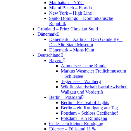
Manhattan – NYC
Miami Beach – Florida
New York – High Line
Santo Domingo – Dominikanische
Republik
Grönland – Prinz Christian Sund
Dänemark
Dänemark – Aarhus – Den Gamle By –
Das Alte Stadt Museum
Dänemark – Møns Klint
Deutschland
Bayern
Ammersee – eine Runde
Markus Wasmeier Freilichtmuseum
– Schliersee
Tegernsee – Wallberg
Wildflusslandschaft Isartal zwischen
Wallgau und Vorderriß
Berlin – Potsdam
Berlin – Festival of Lights
Berlin – ein Rundgang am Tag
Potsdam – Schloss Cecilienhof
Potsdam – ein Rundgang
Celle – ein kleiner Rundgang
Edersee – Füllstand 11 %