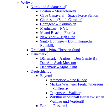
Weltweit
Nord- und Südamerika
Boston – Massachusetts
Cape Canaveral – Space Force Station
Charleston (South Carolina)
Cartagena – Kolumbien
Manhattan – NYC
Miami Beach – Florida
New York – High Line
Santo Domingo – Dominikanische
Republik
Grönland – Prinz Christian Sund
Dänemark
Dänemark – Aarhus – Den Gamle By –
Das Alte Stadt Museum
Dänemark – Møns Klint
Deutschland
Bayern
Ammersee – eine Runde
Markus Wasmeier Freilichtmuseum
– Schliersee
Tegernsee – Wallberg
Wildflusslandschaft Isartal zwischen
Wallgau und Vorderriß
Berlin – Potsdam