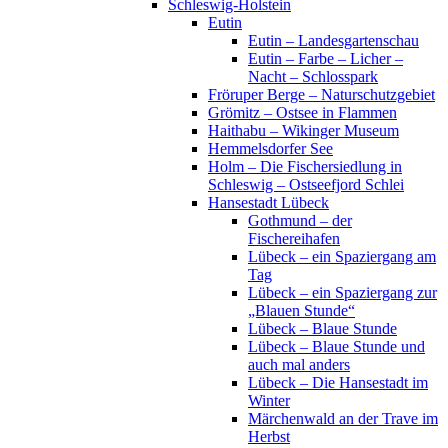
Schleswig-Holstein
Eutin
Eutin – Landesgartenschau
Eutin – Farbe – Licher –
Nacht – Schlosspark
Fröruper Berge – Naturschutzgebiet
Grömitz – Ostsee in Flammen
Haithabu – Wikinger Museum
Hemmelsdorfer See
Holm – Die Fischersiedlung in
Schleswig – Ostseefjord Schlei
Hansestadt Lübeck
Gothmund – der
Fischereihafen
Lübeck – ein Spaziergang am
Tag
Lübeck – ein Spaziergang zur
„Blauen Stunde“
Lübeck – Blaue Stunde
Lübeck – Blaue Stunde und
auch mal anders
Lübeck – Die Hansestadt im
Winter
Märchenwald an der Trave im
Herbst