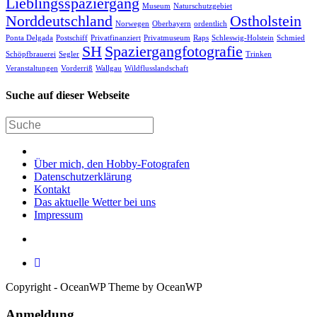
Lieblingsspaziergang
Museum
Naturschutzgebiet
Norddeutschland
Ostholstein
Norwegen
Oberbayern
ordentlich
Ponta Delgada
Postschiff
Privatfinanziert
Privatmuseum
Raps
Schleswig-Holstein
Schmied
SH
Spaziergangfotografie
Schöpfbrauerei
Segler
Trinken
Veranstaltungen
Vorderriß
Wallgau
Wildflusslandschaft
Suche auf dieser Webseite
Über mich, den Hobby-Fotografen
Datenschutzerklärung
Kontakt
Das aktuelle Wetter bei uns
Impressum
Copyright - OceanWP Theme by OceanWP
Anmeldung