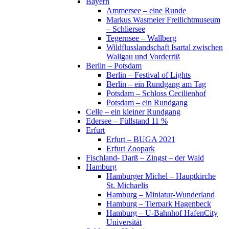
Bayern
Ammersee – eine Runde
Markus Wasmeier Freilichtmuseum
– Schliersee
Tegernsee – Wallberg
Wildflusslandschaft Isartal zwischen
Wallgau und Vorderriß
Berlin – Potsdam
Berlin – Festival of Lights
Berlin – ein Rundgang am Tag
Potsdam – Schloss Cecilienhof
Potsdam – ein Rundgang
Celle – ein kleiner Rundgang
Edersee – Füllstand 11 %
Erfurt
Erfurt – BUGA 2021
Erfurt Zoopark
Fischland- Darß – Zingst – der Wald
Hamburg
Hamburger Michel – Hauptkirche
St. Michaelis
Hamburg – Miniatur-Wunderland
Hamburg – Tierpark Hagenbeck
Hamburg – U-Bahnhof HafenCity
Universität