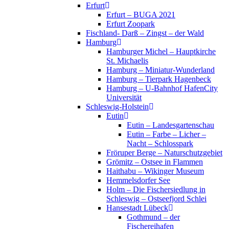
Erfurt
Erfurt – BUGA 2021
Erfurt Zoopark
Fischland- Darß – Zingst – der Wald
Hamburg
Hamburger Michel – Hauptkirche
St. Michaelis
Hamburg – Miniatur-Wunderland
Hamburg – Tierpark Hagenbeck
Hamburg – U-Bahnhof HafenCity
Universität
Schleswig-Holstein
Eutin
Eutin – Landesgartenschau
Eutin – Farbe – Licher –
Nacht – Schlosspark
Fröruper Berge – Naturschutzgebiet
Grömitz – Ostsee in Flammen
Haithabu – Wikinger Museum
Hemmelsdorfer See
Holm – Die Fischersiedlung in
Schleswig – Ostseefjord Schlei
Hansestadt Lübeck
Gothmund – der
Fischereihafen