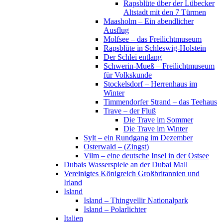
Rapsblüte über der Lübecker
Altstadt mit den 7 Türmen
Maasholm – Ein abendlicher
Ausflug
Molfsee – das Freilichtmuseum
Rapsblüte in Schleswig-Holstein
Der Schlei entlang
Schwerin-Mueß – Freilichtmuseum
für Volkskunde
Stockelsdorf – Herrenhaus im
Winter
Timmendorfer Strand – das Teehaus
Trave – der Fluß
Die Trave im Sommer
Die Trave im Winter
Sylt – ein Rundgang im Dezember
Osterwald – (Zingst)
Vilm – eine deutsche Insel in der Ostsee
Dubais Wasserspiele an der Dubai Mall
Vereinigtes Königreich Großbritannien und
Irland
Island
Island – Thingvellir Nationalpark
Island – Polarlichter
Italien