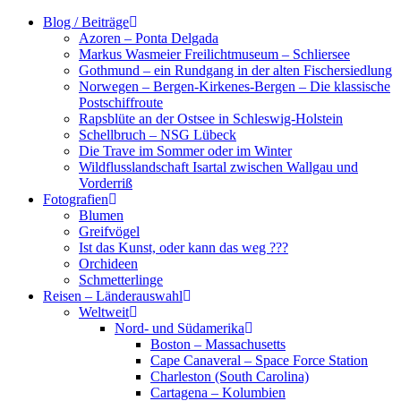
Zum
Blog / Beiträge
Inhalt
Azoren – Ponta Delgada
springen
Markus Wasmeier Freilichtmuseum – Schliersee
Gothmund – ein Rundgang in der alten Fischersiedlung
Norwegen – Bergen-Kirkenes-Bergen – Die klassische
Postschiffroute
Rapsblüte an der Ostsee in Schleswig-Holstein
Schellbruch – NSG Lübeck
Die Trave im Sommer oder im Winter
Wildflusslandschaft Isartal zwischen Wallgau und
Vorderriß
Fotografien
Blumen
Greifvögel
Ist das Kunst, oder kann das weg ???
Orchideen
Schmetterlinge
Reisen – Länderauswahl
Weltweit
Nord- und Südamerika
Boston – Massachusetts
Cape Canaveral – Space Force Station
Charleston (South Carolina)
Cartagena – Kolumbien