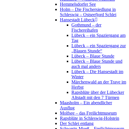
Hemmelsdorfer See
Holm – Die Fischersiedlung in
Schleswig – Ostseefjord Schlei
Hansestadt Lübeck
Gothmund – der
Fischereihafen
Lübeck – ein Spaziergang am
Tag
Lübeck – ein Spaziergang zur
„Blauen Stunde“
Lübeck – Blaue Stunde
Lübeck – Blaue Stunde und
auch mal anders
Lübeck – Die Hansestadt im
Winter
Märchenwald an der Trave im
Herbst
Rapsblüte über der Lübecker
Altstadt mit den 7 Türmen
Maasholm – Ein abendlicher
Ausflug
Molfsee – das Freilichtmuseum
Rapsblüte in Schleswig-Holstein
Der Schlei entlang
Schwerin-Mueß – Freilichtmuseum