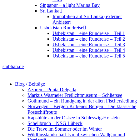
Singapur – a light Marina Bay
Sri Lanka
Immobilien auf Sri Lanka (externer
Anbieter)
Usbekistan Rundreise
Usbekistan – eine Rundreise – Teil 1
Usbekistan – eine Rundreise – Teil 2
Usbekistan – eine Rundreise – Teil 3
Usbekistan – eine Rundreise – Teil 4
Usbekistan – eine Rundreise – Teil 5
stubhan.de
Blog / Beiträge
Azoren – Ponta Delgada
Markus Wasmeier Freilichtmuseum – Schliersee
Gothmund – ein Rundgang in der alten Fischersiedlung
Norwegen – Bergen-Kirkenes-Bergen – Die klassische
Postschiffroute
Rapsblüte an der Ostsee in Schleswig-Holstein
Schellbruch – NSG Lübeck
Die Trave im Sommer oder im Winter
Wildflusslandschaft Isartal zwischen Wallgau und