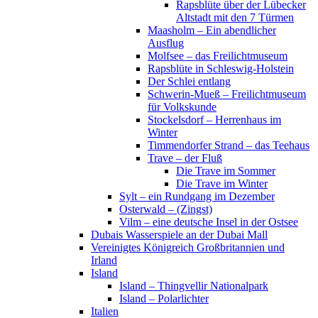
Rapsblüte über der Lübecker
Altstadt mit den 7 Türmen
Maasholm – Ein abendlicher
Ausflug
Molfsee – das Freilichtmuseum
Rapsblüte in Schleswig-Holstein
Der Schlei entlang
Schwerin-Mueß – Freilichtmuseum
für Volkskunde
Stockelsdorf – Herrenhaus im
Winter
Timmendorfer Strand – das Teehaus
Trave – der Fluß
Die Trave im Sommer
Die Trave im Winter
Sylt – ein Rundgang im Dezember
Osterwald – (Zingst)
Vilm – eine deutsche Insel in der Ostsee
Dubais Wasserspiele an der Dubai Mall
Vereinigtes Königreich Großbritannien und
Irland
Island
Island – Thingvellir Nationalpark
Island – Polarlichter
Italien