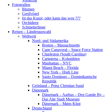
Vorderriß
Fotografien
Blumen
Greifvögel
Ist das Kunst, oder kann das weg ???
Orchideen
Schmetterlinge
Reisen – Länderauswahl
Weltweit
Nord- und Südamerika
Boston – Massachusetts
Cape Canaveral – Space Force Station
Charleston (South Carolina)
Cartagena – Kolumbien
Manhattan – NYC
Miami Beach – Florida
New York – High Line
Santo Domingo – Dominikanische
Republik
Grönland – Prinz Christian Sund
Dänemark
Dänemark – Aarhus – Den Gamle By –
Das Alte Stadt Museum
Dänemark – Møns Klint
Deutschland