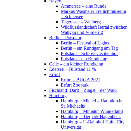
Bayern
Ammersee – eine Runde
Markus Wasmeier Freilichtmuseum
– Schliersee
Tegernsee – Wallberg
Wildflusslandschaft Isartal zwischen
Wallgau und Vorderriß
Berlin – Potsdam
Berlin – Festival of Lights
Berlin – ein Rundgang am Tag
Potsdam – Schloss Cecilienhof
Potsdam – ein Rundgang
Celle – ein kleiner Rundgang
Edersee – Füllstand 11 %
Erfurt
Erfurt – BUGA 2021
Erfurt Zoopark
Fischland- Darß – Zingst – der Wald
Hamburg
Hamburger Michel – Hauptkirche
St. Michaelis
Hamburg – Miniatur-Wunderland
Hamburg – Tierpark Hagenbeck
Hamburg – U-Bahnhof HafenCity
Universität