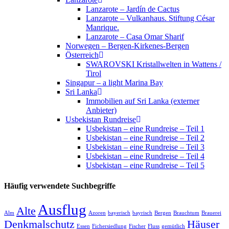
Lanzarote – Jardín de Cactus
Lanzarote – Vulkanhaus. Stiftung César
Manrique.
Lanzarote – Casa Omar Sharif
Norwegen – Bergen-Kirkenes-Bergen
Österreich
SWAROVSKI Kristallwelten in Wattens /
Tirol
Singapur – a light Marina Bay
Sri Lanka
Immobilien auf Sri Lanka (externer
Anbieter)
Usbekistan Rundreise
Usbekistan – eine Rundreise – Teil 1
Usbekistan – eine Rundreise – Teil 2
Usbekistan – eine Rundreise – Teil 3
Usbekistan – eine Rundreise – Teil 4
Usbekistan – eine Rundreise – Teil 5
Häufig verwendete Suchbegriffe
Ausflug
Alte
Alm
Azoren
bayerisch
bayrisch
Bergen
Brauchtum
Brauerei
Denkmalschutz
Häuser
Essen
Fichersiedlung
Fischer
Fluss
gemütlich