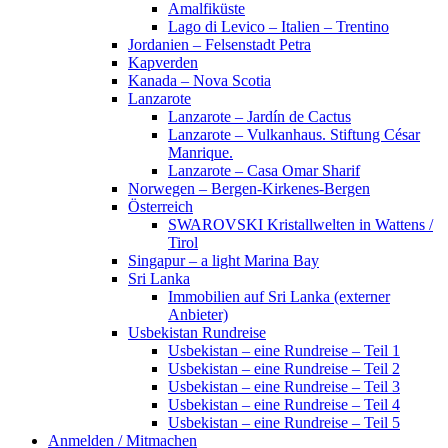
Amalfiküste
Lago di Levico – Italien – Trentino
Jordanien – Felsenstadt Petra
Kapverden
Kanada – Nova Scotia
Lanzarote
Lanzarote – Jardín de Cactus
Lanzarote – Vulkanhaus. Stiftung César
Manrique.
Lanzarote – Casa Omar Sharif
Norwegen – Bergen-Kirkenes-Bergen
Österreich
SWAROVSKI Kristallwelten in Wattens /
Tirol
Singapur – a light Marina Bay
Sri Lanka
Immobilien auf Sri Lanka (externer
Anbieter)
Usbekistan Rundreise
Usbekistan – eine Rundreise – Teil 1
Usbekistan – eine Rundreise – Teil 2
Usbekistan – eine Rundreise – Teil 3
Usbekistan – eine Rundreise – Teil 4
Usbekistan – eine Rundreise – Teil 5
Anmelden / Mitmachen