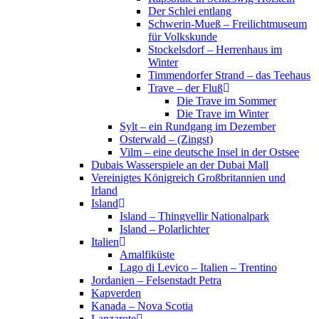
Der Schlei entlang
Schwerin-Mueß – Freilichtmuseum
für Volkskunde
Stockelsdorf – Herrenhaus im
Winter
Timmendorfer Strand – das Teehaus
Trave – der Fluß
Die Trave im Sommer
Die Trave im Winter
Sylt – ein Rundgang im Dezember
Osterwald – (Zingst)
Vilm – eine deutsche Insel in der Ostsee
Dubais Wasserspiele an der Dubai Mall
Vereinigtes Königreich Großbritannien und
Irland
Island
Island – Thingvellir Nationalpark
Island – Polarlichter
Italien
Amalfiküste
Lago di Levico – Italien – Trentino
Jordanien – Felsenstadt Petra
Kapverden
Kanada – Nova Scotia
Lanzarote