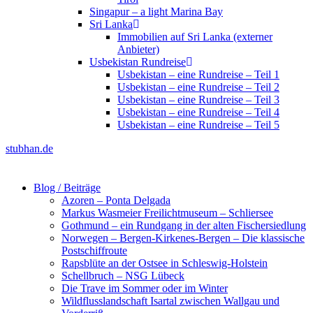
Singapur – a light Marina Bay
Sri Lanka
Immobilien auf Sri Lanka (externer
Anbieter)
Usbekistan Rundreise
Usbekistan – eine Rundreise – Teil 1
Usbekistan – eine Rundreise – Teil 2
Usbekistan – eine Rundreise – Teil 3
Usbekistan – eine Rundreise – Teil 4
Usbekistan – eine Rundreise – Teil 5
stubhan.de
Blog / Beiträge
Azoren – Ponta Delgada
Markus Wasmeier Freilichtmuseum – Schliersee
Gothmund – ein Rundgang in der alten Fischersiedlung
Norwegen – Bergen-Kirkenes-Bergen – Die klassische
Postschiffroute
Rapsblüte an der Ostsee in Schleswig-Holstein
Schellbruch – NSG Lübeck
Die Trave im Sommer oder im Winter
Wildflusslandschaft Isartal zwischen Wallgau und