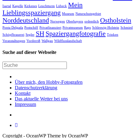
Mein
Isartal
Kapelle
Kirkenes
Leuchtturm
Lübeck
Lieblingsspaziergang
Museum
Naturschutzgebiet
Norddeutschland
Ostholstein
Norwegen
Oberbayern
ordentlich
Ponta Delgada
Postschiff
Privatfinanziert
Privatmuseum
Raps
Schleswig-Holstein
Schmied
SH
Spaziergangfotografie
Schöpfbrauerei
Segler
Trinken
Veranstaltungen
Vorderriß
Wallgau
Wildflusslandschaft
Suche auf dieser Webseite
Über mich, den Hobby-Fotografen
Datenschutzerklärung
Kontakt
Das aktuelle Wetter bei uns
Impressum
Copyright - OceanWP Theme by OceanWP