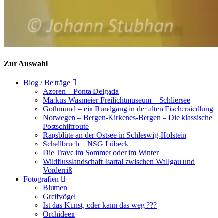
Zur Auswahl
Blog / Beiträge
Azoren – Ponta Delgada
Markus Wasmeier Freilichtmuseum – Schliersee
Gothmund – ein Rundgang in der alten Fischersiedlung
Norwegen – Bergen-Kirkenes-Bergen – Die klassische
Postschiffroute
Rapsblüte an der Ostsee in Schleswig-Holstein
Schellbruch – NSG Lübeck
Die Trave im Sommer oder im Winter
Wildflusslandschaft Isartal zwischen Wallgau und
Vorderriß
Fotografien
Blumen
Greifvögel
Ist das Kunst, oder kann das weg ???
Orchideen