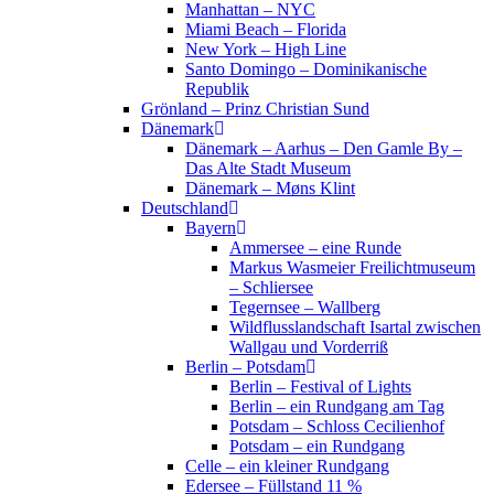
Manhattan – NYC
Miami Beach – Florida
New York – High Line
Santo Domingo – Dominikanische
Republik
Grönland – Prinz Christian Sund
Dänemark
Dänemark – Aarhus – Den Gamle By –
Das Alte Stadt Museum
Dänemark – Møns Klint
Deutschland
Bayern
Ammersee – eine Runde
Markus Wasmeier Freilichtmuseum
– Schliersee
Tegernsee – Wallberg
Wildflusslandschaft Isartal zwischen
Wallgau und Vorderriß
Berlin – Potsdam
Berlin – Festival of Lights
Berlin – ein Rundgang am Tag
Potsdam – Schloss Cecilienhof
Potsdam – ein Rundgang
Celle – ein kleiner Rundgang
Edersee – Füllstand 11 %