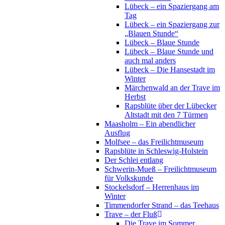
Lübeck – ein Spaziergang am
Tag
Lübeck – ein Spaziergang zur
„Blauen Stunde“
Lübeck – Blaue Stunde
Lübeck – Blaue Stunde und
auch mal anders
Lübeck – Die Hansestadt im
Winter
Märchenwald an der Trave im
Herbst
Rapsblüte über der Lübecker
Altstadt mit den 7 Türmen
Maasholm – Ein abendlicher
Ausflug
Molfsee – das Freilichtmuseum
Rapsblüte in Schleswig-Holstein
Der Schlei entlang
Schwerin-Mueß – Freilichtmuseum
für Volkskunde
Stockelsdorf – Herrenhaus im
Winter
Timmendorfer Strand – das Teehaus
Trave – der Fluß
Die Trave im Sommer