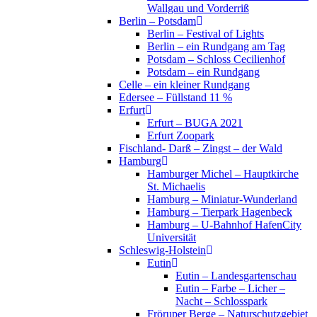
Wallgau und Vorderriß
Berlin – Potsdam
Berlin – Festival of Lights
Berlin – ein Rundgang am Tag
Potsdam – Schloss Cecilienhof
Potsdam – ein Rundgang
Celle – ein kleiner Rundgang
Edersee – Füllstand 11 %
Erfurt
Erfurt – BUGA 2021
Erfurt Zoopark
Fischland- Darß – Zingst – der Wald
Hamburg
Hamburger Michel – Hauptkirche
St. Michaelis
Hamburg – Miniatur-Wunderland
Hamburg – Tierpark Hagenbeck
Hamburg – U-Bahnhof HafenCity
Universität
Schleswig-Holstein
Eutin
Eutin – Landesgartenschau
Eutin – Farbe – Licher –
Nacht – Schlosspark
Fröruper Berge – Naturschutzgebiet