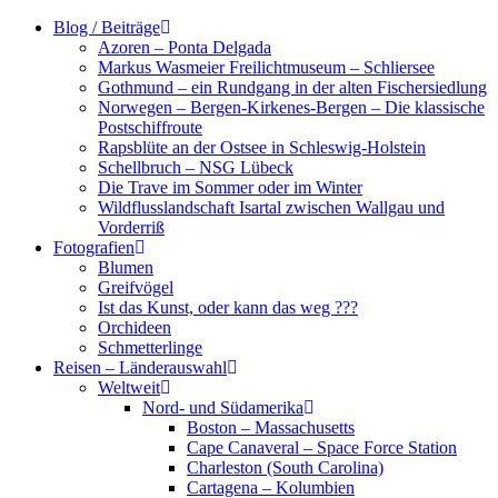
Zum
Blog / Beiträge
Inhalt
Azoren – Ponta Delgada
springen
Markus Wasmeier Freilichtmuseum – Schliersee
Gothmund – ein Rundgang in der alten Fischersiedlung
Norwegen – Bergen-Kirkenes-Bergen – Die klassische
Postschiffroute
Rapsblüte an der Ostsee in Schleswig-Holstein
Schellbruch – NSG Lübeck
Die Trave im Sommer oder im Winter
Wildflusslandschaft Isartal zwischen Wallgau und
Vorderriß
Fotografien
Blumen
Greifvögel
Ist das Kunst, oder kann das weg ???
Orchideen
Schmetterlinge
Reisen – Länderauswahl
Weltweit
Nord- und Südamerika
Boston – Massachusetts
Cape Canaveral – Space Force Station
Charleston (South Carolina)
Cartagena – Kolumbien