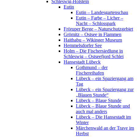
Schleswig-Holstein
Eutin
Eutin – Landesgartenschau
Eutin – Farbe – Licher –
Nacht – Schlosspark
Fröruper Berge – Naturschutzgebiet
Grömitz – Ostsee in Flammen
Haithabu – Wikinger Museum
Hemmelsdorfer See
Holm – Die Fischersiedlung in
Schleswig – Ostseefjord Schlei
Hansestadt Lübeck
Gothmund – der
Fischereihafen
Lübeck – ein Spaziergang am
Tag
Lübeck – ein Spaziergang zur
„Blauen Stunde“
Lübeck – Blaue Stunde
Lübeck – Blaue Stunde und
auch mal anders
Lübeck – Die Hansestadt im
Winter
Märchenwald an der Trave im
Herbst