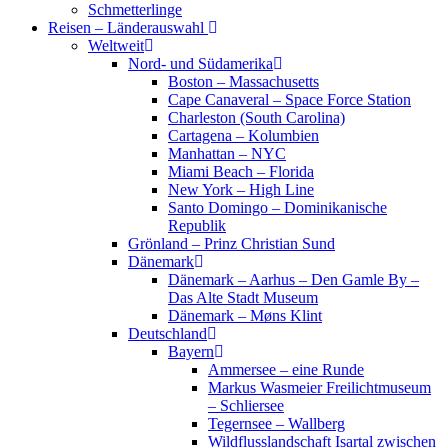
Schmetterlinge
Reisen – Länderauswahl
Weltweit
Nord- und Südamerika
Boston – Massachusetts
Cape Canaveral – Space Force Station
Charleston (South Carolina)
Cartagena – Kolumbien
Manhattan – NYC
Miami Beach – Florida
New York – High Line
Santo Domingo – Dominikanische
Republik
Grönland – Prinz Christian Sund
Dänemark
Dänemark – Aarhus – Den Gamle By –
Das Alte Stadt Museum
Dänemark – Møns Klint
Deutschland
Bayern
Ammersee – eine Runde
Markus Wasmeier Freilichtmuseum
– Schliersee
Tegernsee – Wallberg
Wildflusslandschaft Isartal zwischen