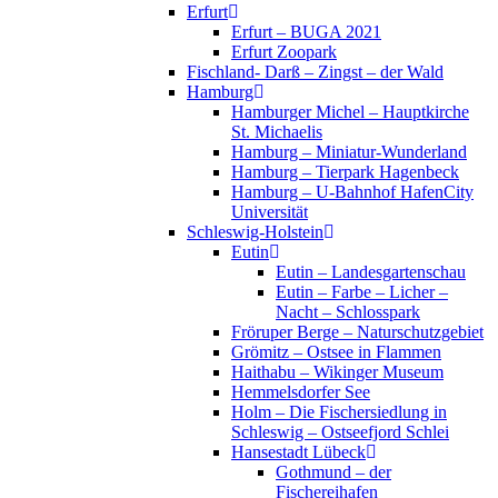
Erfurt
Erfurt – BUGA 2021
Erfurt Zoopark
Fischland- Darß – Zingst – der Wald
Hamburg
Hamburger Michel – Hauptkirche
St. Michaelis
Hamburg – Miniatur-Wunderland
Hamburg – Tierpark Hagenbeck
Hamburg – U-Bahnhof HafenCity
Universität
Schleswig-Holstein
Eutin
Eutin – Landesgartenschau
Eutin – Farbe – Licher –
Nacht – Schlosspark
Fröruper Berge – Naturschutzgebiet
Grömitz – Ostsee in Flammen
Haithabu – Wikinger Museum
Hemmelsdorfer See
Holm – Die Fischersiedlung in
Schleswig – Ostseefjord Schlei
Hansestadt Lübeck
Gothmund – der
Fischereihafen