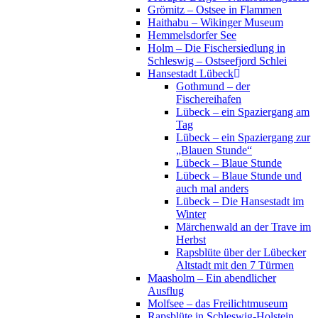
Grömitz – Ostsee in Flammen
Haithabu – Wikinger Museum
Hemmelsdorfer See
Holm – Die Fischersiedlung in
Schleswig – Ostseefjord Schlei
Hansestadt Lübeck
Gothmund – der
Fischereihafen
Lübeck – ein Spaziergang am
Tag
Lübeck – ein Spaziergang zur
„Blauen Stunde“
Lübeck – Blaue Stunde
Lübeck – Blaue Stunde und
auch mal anders
Lübeck – Die Hansestadt im
Winter
Märchenwald an der Trave im
Herbst
Rapsblüte über der Lübecker
Altstadt mit den 7 Türmen
Maasholm – Ein abendlicher
Ausflug
Molfsee – das Freilichtmuseum
Rapsblüte in Schleswig-Holstein