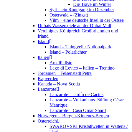
Die Trave im Winter
Sylt – ein Rundgang im Dezember
Osterwald – (Zingst)
Vilm – eine deutsche Insel in der Ostsee
Dubais Wasserspiele an der Dubai Mall
Vereinigtes Königreich Großbritannien und
Irland
Island
Island – Thingvellir Nationalpark
Island – Polarlichter
Italien
Amalfiküste
Lago di Levico – Italien – Trentino
Jordanien – Felsenstadt Petra
Kapverden
Kanada – Nova Scotia
Lanzarote
Lanzarote – Jardín de Cactus
Lanzarote – Vulkanhaus. Stiftung César
Manrique.
Lanzarote – Casa Omar Sharif
Norwegen – Bergen-Kirkenes-Bergen
Österreich
SWAROVSKI Kristallwelten in Wattens /
Tirol