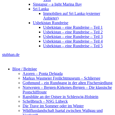
Singapur – a light Marina Bay
Sri Lanka
Immobilien auf Sri Lanka (externer
Anbieter)
Usbekistan Rundreise
Usbekistan – eine Rundreise – Teil 1
Usbekistan – eine Rundreise – Teil 2
Usbekistan – eine Rundreise – Teil 3
Usbekistan – eine Rundreise – Teil 4
Usbekistan – eine Rundreise – Teil 5
stubhan.de
Blog / Beiträge
Azoren – Ponta Delgada
Markus Wasmeier Freilichtmuseum – Schliersee
Gothmund – ein Rundgang in der alten Fischersiedlung
Norwegen – Bergen-Kirkenes-Bergen – Die klassische
Postschiffroute
Rapsblüte an der Ostsee in Schleswig-Holstein
Schellbruch – NSG Lübeck
Die Trave im Sommer oder im Winter
Wildflusslandschaft Isartal zwischen Wallgau und