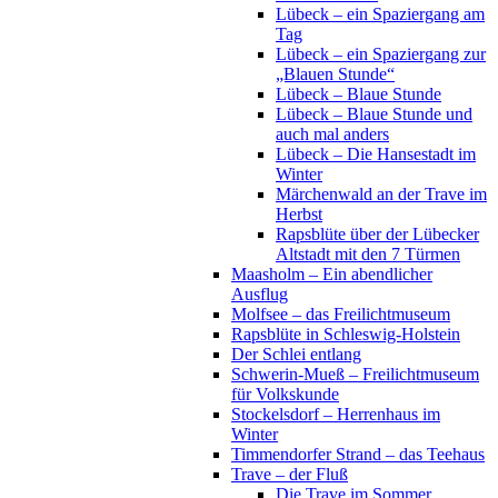
Lübeck – ein Spaziergang am
Tag
Lübeck – ein Spaziergang zur
„Blauen Stunde“
Lübeck – Blaue Stunde
Lübeck – Blaue Stunde und
auch mal anders
Lübeck – Die Hansestadt im
Winter
Märchenwald an der Trave im
Herbst
Rapsblüte über der Lübecker
Altstadt mit den 7 Türmen
Maasholm – Ein abendlicher
Ausflug
Molfsee – das Freilichtmuseum
Rapsblüte in Schleswig-Holstein
Der Schlei entlang
Schwerin-Mueß – Freilichtmuseum
für Volkskunde
Stockelsdorf – Herrenhaus im
Winter
Timmendorfer Strand – das Teehaus
Trave – der Fluß
Die Trave im Sommer