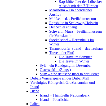
Rapsblüte über der Lübecker
Altstadt mit den 7 Türmen
Maasholm – Ein abendlicher
Ausflug
Molfsee – das Freilichtmuseum
Rapsblüte in Schleswig-Holstein
Der Schlei entlang
Schwerin-Mueß – Freilichtmuseum
für Volkskunde
Stockelsdorf – Herrenhaus im
Winter
Timmendorfer Strand – das Teehaus
Trave – der Fluß
Die Trave im Sommer
Die Trave im Winter
Sylt – ein Rundgang im Dezember
Osterwald – (Zingst)
Vilm – eine deutsche Insel in der Ostsee
Dubais Wasserspiele an der Dubai Mall
Vereinigtes Königreich Großbritannien und
Irland
Island
Island – Thingvellir Nationalpark
Island – Polarlichter
Italien