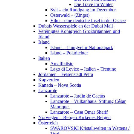
Die Trave im Winter
Sylt – ein Rundgang im Dezember
Osterwald – (Zingst)
Vilm – eine deutsche Insel in der Ostsee
Dubais Wasserspiele an der Dubai Mall
Vereinigtes Königreich Großbritannien und
Irland
Island
Island – Thingvellir Nationalpark
Island – Polarlichter
Italien
Amalfiküste
Lago di Levico – Italien – Trentino
Jordanien – Felsenstadt Petra
Kapverden
Kanada – Nova Scotia
Lanzarote
Lanzarote – Jardín de Cactus
Lanzarote – Vulkanhaus. Stiftung César
Manrique.
Lanzarote – Casa Omar Sharif
Norwegen – Bergen-Kirkenes-Bergen
Österreich
SWAROVSKI Kristallwelten in Wattens /
Tirol