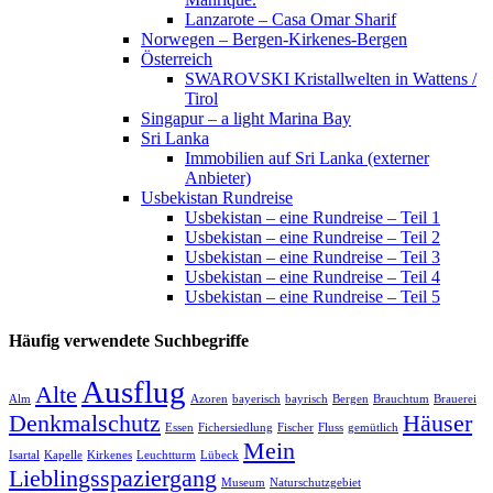
Lanzarote – Casa Omar Sharif
Norwegen – Bergen-Kirkenes-Bergen
Österreich
SWAROVSKI Kristallwelten in Wattens /
Tirol
Singapur – a light Marina Bay
Sri Lanka
Immobilien auf Sri Lanka (externer
Anbieter)
Usbekistan Rundreise
Usbekistan – eine Rundreise – Teil 1
Usbekistan – eine Rundreise – Teil 2
Usbekistan – eine Rundreise – Teil 3
Usbekistan – eine Rundreise – Teil 4
Usbekistan – eine Rundreise – Teil 5
Häufig verwendete Suchbegriffe
Ausflug
Alte
Alm
Azoren
bayerisch
bayrisch
Bergen
Brauchtum
Brauerei
Denkmalschutz
Häuser
Essen
Fichersiedlung
Fischer
Fluss
gemütlich
Mein
Isartal
Kapelle
Kirkenes
Leuchtturm
Lübeck
Lieblingsspaziergang
Museum
Naturschutzgebiet