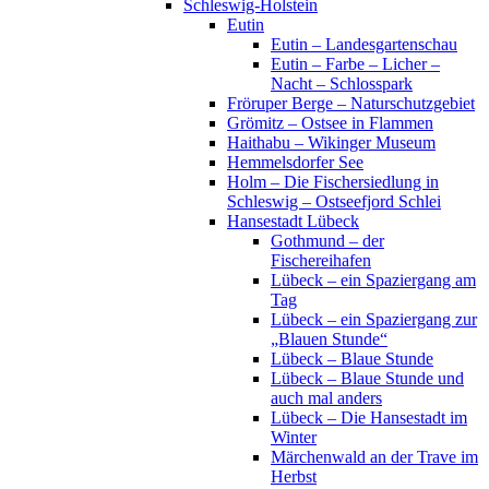
Schleswig-Holstein
Eutin
Eutin – Landesgartenschau
Eutin – Farbe – Licher –
Nacht – Schlosspark
Fröruper Berge – Naturschutzgebiet
Grömitz – Ostsee in Flammen
Haithabu – Wikinger Museum
Hemmelsdorfer See
Holm – Die Fischersiedlung in
Schleswig – Ostseefjord Schlei
Hansestadt Lübeck
Gothmund – der
Fischereihafen
Lübeck – ein Spaziergang am
Tag
Lübeck – ein Spaziergang zur
„Blauen Stunde“
Lübeck – Blaue Stunde
Lübeck – Blaue Stunde und
auch mal anders
Lübeck – Die Hansestadt im
Winter
Märchenwald an der Trave im
Herbst