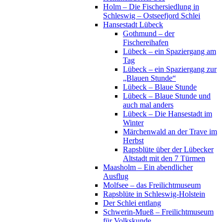
Holm – Die Fischersiedlung in
Schleswig – Ostseefjord Schlei
Hansestadt Lübeck
Gothmund – der
Fischereihafen
Lübeck – ein Spaziergang am
Tag
Lübeck – ein Spaziergang zur
„Blauen Stunde“
Lübeck – Blaue Stunde
Lübeck – Blaue Stunde und
auch mal anders
Lübeck – Die Hansestadt im
Winter
Märchenwald an der Trave im
Herbst
Rapsblüte über der Lübecker
Altstadt mit den 7 Türmen
Maasholm – Ein abendlicher
Ausflug
Molfsee – das Freilichtmuseum
Rapsblüte in Schleswig-Holstein
Der Schlei entlang
Schwerin-Mueß – Freilichtmuseum
für Volkskunde