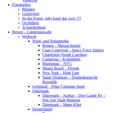
Vorderriß
Fotografien
Blumen
Greifvögel
Ist das Kunst, oder kann das weg ???
Orchideen
Schmetterlinge
Reisen – Länderauswahl
Weltweit
Nord- und Südamerika
Boston – Massachusetts
Cape Canaveral – Space Force Station
Charleston (South Carolina)
Cartagena – Kolumbien
Manhattan – NYC
Miami Beach – Florida
New York – High Line
Santo Domingo – Dominikanische
Republik
Grönland – Prinz Christian Sund
Dänemark
Dänemark – Aarhus – Den Gamle By –
Das Alte Stadt Museum
Dänemark – Møns Klint
Deutschland