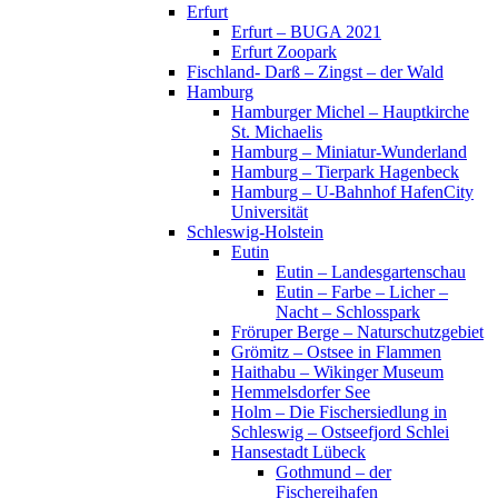
Erfurt
Erfurt – BUGA 2021
Erfurt Zoopark
Fischland- Darß – Zingst – der Wald
Hamburg
Hamburger Michel – Hauptkirche
St. Michaelis
Hamburg – Miniatur-Wunderland
Hamburg – Tierpark Hagenbeck
Hamburg – U-Bahnhof HafenCity
Universität
Schleswig-Holstein
Eutin
Eutin – Landesgartenschau
Eutin – Farbe – Licher –
Nacht – Schlosspark
Fröruper Berge – Naturschutzgebiet
Grömitz – Ostsee in Flammen
Haithabu – Wikinger Museum
Hemmelsdorfer See
Holm – Die Fischersiedlung in
Schleswig – Ostseefjord Schlei
Hansestadt Lübeck
Gothmund – der
Fischereihafen