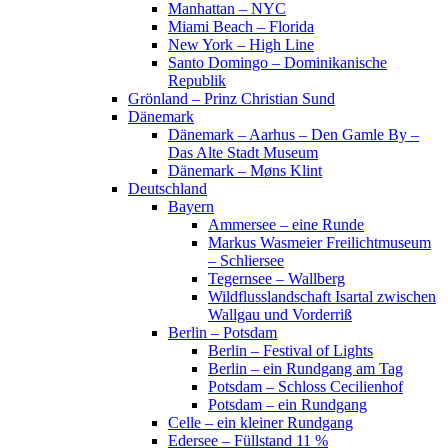
Manhattan – NYC
Miami Beach – Florida
New York – High Line
Santo Domingo – Dominikanische
Republik
Grönland – Prinz Christian Sund
Dänemark
Dänemark – Aarhus – Den Gamle By –
Das Alte Stadt Museum
Dänemark – Møns Klint
Deutschland
Bayern
Ammersee – eine Runde
Markus Wasmeier Freilichtmuseum
– Schliersee
Tegernsee – Wallberg
Wildflusslandschaft Isartal zwischen
Wallgau und Vorderriß
Berlin – Potsdam
Berlin – Festival of Lights
Berlin – ein Rundgang am Tag
Potsdam – Schloss Cecilienhof
Potsdam – ein Rundgang
Celle – ein kleiner Rundgang
Edersee – Füllstand 11 %