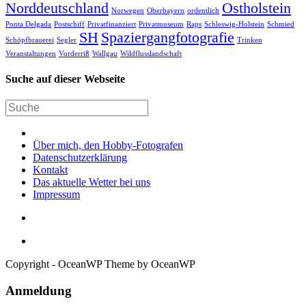
Norddeutschland
Ostholstein
Norwegen
Oberbayern
ordentlich
Ponta Delgada
Postschiff
Privatfinanziert
Privatmuseum
Raps
Schleswig-Holstein
Schmied
SH
Spaziergangfotografie
Schöpfbrauerei
Segler
Trinken
Veranstaltungen
Vorderriß
Wallgau
Wildflusslandschaft
Suche auf dieser Webseite
Über mich, den Hobby-Fotografen
Datenschutzerklärung
Kontakt
Das aktuelle Wetter bei uns
Impressum
Copyright - OceanWP Theme by OceanWP
Anmeldung