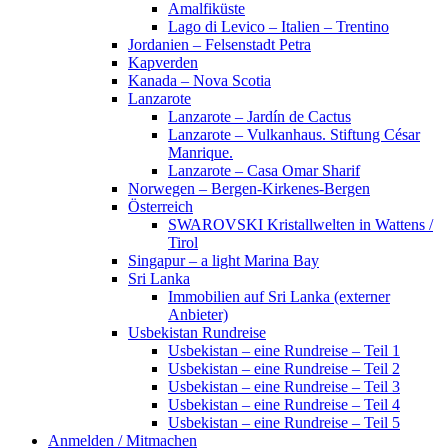
Amalfiküste
Lago di Levico – Italien – Trentino
Jordanien – Felsenstadt Petra
Kapverden
Kanada – Nova Scotia
Lanzarote
Lanzarote – Jardín de Cactus
Lanzarote – Vulkanhaus. Stiftung César
Manrique.
Lanzarote – Casa Omar Sharif
Norwegen – Bergen-Kirkenes-Bergen
Österreich
SWAROVSKI Kristallwelten in Wattens /
Tirol
Singapur – a light Marina Bay
Sri Lanka
Immobilien auf Sri Lanka (externer
Anbieter)
Usbekistan Rundreise
Usbekistan – eine Rundreise – Teil 1
Usbekistan – eine Rundreise – Teil 2
Usbekistan – eine Rundreise – Teil 3
Usbekistan – eine Rundreise – Teil 4
Usbekistan – eine Rundreise – Teil 5
Anmelden / Mitmachen