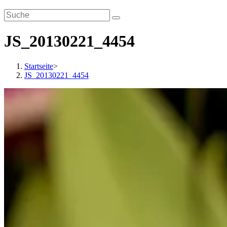
JS_20130221_4454
Startseite
>
JS_20130221_4454