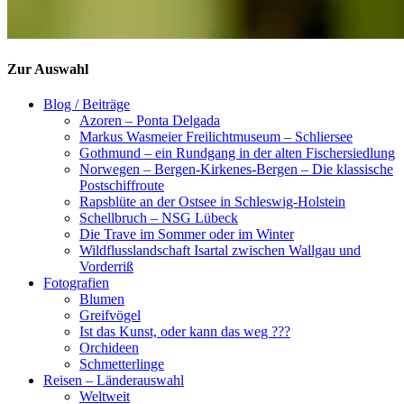
Zur Auswahl
Blog / Beiträge
Azoren – Ponta Delgada
Markus Wasmeier Freilichtmuseum – Schliersee
Gothmund – ein Rundgang in der alten Fischersiedlung
Norwegen – Bergen-Kirkenes-Bergen – Die klassische
Postschiffroute
Rapsblüte an der Ostsee in Schleswig-Holstein
Schellbruch – NSG Lübeck
Die Trave im Sommer oder im Winter
Wildflusslandschaft Isartal zwischen Wallgau und
Vorderriß
Fotografien
Blumen
Greifvögel
Ist das Kunst, oder kann das weg ???
Orchideen
Schmetterlinge
Reisen – Länderauswahl
Weltweit