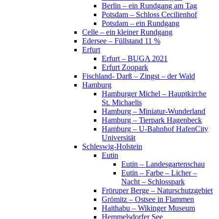
Berlin – ein Rundgang am Tag
Potsdam – Schloss Cecilienhof
Potsdam – ein Rundgang
Celle – ein kleiner Rundgang
Edersee – Füllstand 11 %
Erfurt
Erfurt – BUGA 2021
Erfurt Zoopark
Fischland- Darß – Zingst – der Wald
Hamburg
Hamburger Michel – Hauptkirche
St. Michaelis
Hamburg – Miniatur-Wunderland
Hamburg – Tierpark Hagenbeck
Hamburg – U-Bahnhof HafenCity
Universität
Schleswig-Holstein
Eutin
Eutin – Landesgartenschau
Eutin – Farbe – Licher –
Nacht – Schlosspark
Fröruper Berge – Naturschutzgebiet
Grömitz – Ostsee in Flammen
Haithabu – Wikinger Museum
Hemmelsdorfer See