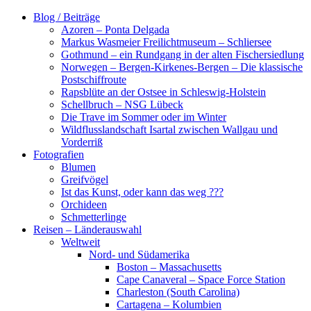
Zum
Blog / Beiträge
Inhalt
Azoren – Ponta Delgada
springen
Markus Wasmeier Freilichtmuseum – Schliersee
Gothmund – ein Rundgang in der alten Fischersiedlung
Norwegen – Bergen-Kirkenes-Bergen – Die klassische
Postschiffroute
Rapsblüte an der Ostsee in Schleswig-Holstein
Schellbruch – NSG Lübeck
Die Trave im Sommer oder im Winter
Wildflusslandschaft Isartal zwischen Wallgau und
Vorderriß
Fotografien
Blumen
Greifvögel
Ist das Kunst, oder kann das weg ???
Orchideen
Schmetterlinge
Reisen – Länderauswahl
Weltweit
Nord- und Südamerika
Boston – Massachusetts
Cape Canaveral – Space Force Station
Charleston (South Carolina)
Cartagena – Kolumbien