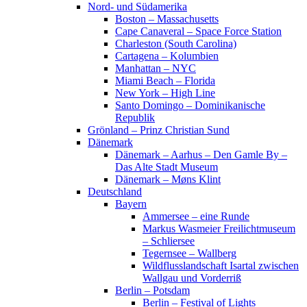
Nord- und Südamerika
Boston – Massachusetts
Cape Canaveral – Space Force Station
Charleston (South Carolina)
Cartagena – Kolumbien
Manhattan – NYC
Miami Beach – Florida
New York – High Line
Santo Domingo – Dominikanische
Republik
Grönland – Prinz Christian Sund
Dänemark
Dänemark – Aarhus – Den Gamle By –
Das Alte Stadt Museum
Dänemark – Møns Klint
Deutschland
Bayern
Ammersee – eine Runde
Markus Wasmeier Freilichtmuseum
– Schliersee
Tegernsee – Wallberg
Wildflusslandschaft Isartal zwischen
Wallgau und Vorderriß
Berlin – Potsdam
Berlin – Festival of Lights