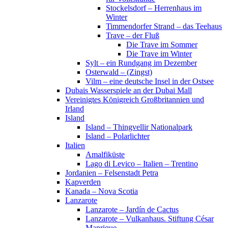
Stockelsdorf – Herrenhaus im
Winter
Timmendorfer Strand – das Teehaus
Trave – der Fluß
Die Trave im Sommer
Die Trave im Winter
Sylt – ein Rundgang im Dezember
Osterwald – (Zingst)
Vilm – eine deutsche Insel in der Ostsee
Dubais Wasserspiele an der Dubai Mall
Vereinigtes Königreich Großbritannien und
Irland
Island
Island – Thingvellir Nationalpark
Island – Polarlichter
Italien
Amalfiküste
Lago di Levico – Italien – Trentino
Jordanien – Felsenstadt Petra
Kapverden
Kanada – Nova Scotia
Lanzarote
Lanzarote – Jardín de Cactus
Lanzarote – Vulkanhaus. Stiftung César
Manrique.