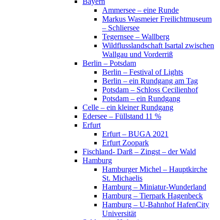
Bayern
Ammersee – eine Runde
Markus Wasmeier Freilichtmuseum
– Schliersee
Tegernsee – Wallberg
Wildflusslandschaft Isartal zwischen
Wallgau und Vorderriß
Berlin – Potsdam
Berlin – Festival of Lights
Berlin – ein Rundgang am Tag
Potsdam – Schloss Cecilienhof
Potsdam – ein Rundgang
Celle – ein kleiner Rundgang
Edersee – Füllstand 11 %
Erfurt
Erfurt – BUGA 2021
Erfurt Zoopark
Fischland- Darß – Zingst – der Wald
Hamburg
Hamburger Michel – Hauptkirche
St. Michaelis
Hamburg – Miniatur-Wunderland
Hamburg – Tierpark Hagenbeck
Hamburg – U-Bahnhof HafenCity
Universität