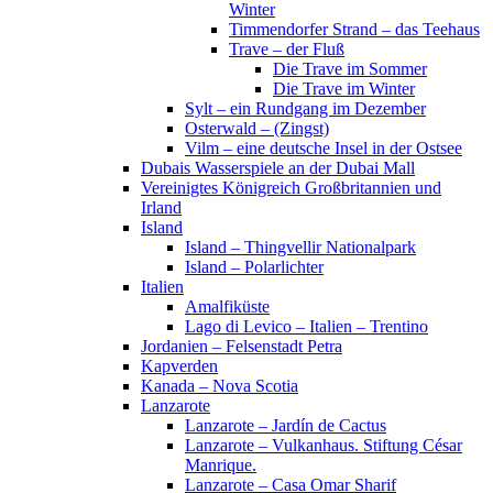
Winter
Timmendorfer Strand – das Teehaus
Trave – der Fluß
Die Trave im Sommer
Die Trave im Winter
Sylt – ein Rundgang im Dezember
Osterwald – (Zingst)
Vilm – eine deutsche Insel in der Ostsee
Dubais Wasserspiele an der Dubai Mall
Vereinigtes Königreich Großbritannien und
Irland
Island
Island – Thingvellir Nationalpark
Island – Polarlichter
Italien
Amalfiküste
Lago di Levico – Italien – Trentino
Jordanien – Felsenstadt Petra
Kapverden
Kanada – Nova Scotia
Lanzarote
Lanzarote – Jardín de Cactus
Lanzarote – Vulkanhaus. Stiftung César
Manrique.
Lanzarote – Casa Omar Sharif