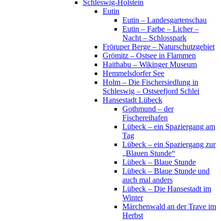
Schleswig-Holstein
Eutin
Eutin – Landesgartenschau
Eutin – Farbe – Licher –
Nacht – Schlosspark
Fröruper Berge – Naturschutzgebiet
Grömitz – Ostsee in Flammen
Haithabu – Wikinger Museum
Hemmelsdorfer See
Holm – Die Fischersiedlung in
Schleswig – Ostseefjord Schlei
Hansestadt Lübeck
Gothmund – der
Fischereihafen
Lübeck – ein Spaziergang am
Tag
Lübeck – ein Spaziergang zur
„Blauen Stunde“
Lübeck – Blaue Stunde
Lübeck – Blaue Stunde und
auch mal anders
Lübeck – Die Hansestadt im
Winter
Märchenwald an der Trave im
Herbst