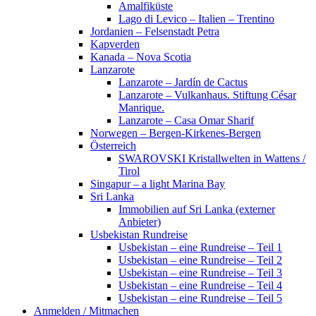
Amalfiküste
Lago di Levico – Italien – Trentino
Jordanien – Felsenstadt Petra
Kapverden
Kanada – Nova Scotia
Lanzarote
Lanzarote – Jardín de Cactus
Lanzarote – Vulkanhaus. Stiftung César
Manrique.
Lanzarote – Casa Omar Sharif
Norwegen – Bergen-Kirkenes-Bergen
Österreich
SWAROVSKI Kristallwelten in Wattens /
Tirol
Singapur – a light Marina Bay
Sri Lanka
Immobilien auf Sri Lanka (externer
Anbieter)
Usbekistan Rundreise
Usbekistan – eine Rundreise – Teil 1
Usbekistan – eine Rundreise – Teil 2
Usbekistan – eine Rundreise – Teil 3
Usbekistan – eine Rundreise – Teil 4
Usbekistan – eine Rundreise – Teil 5
Anmelden / Mitmachen