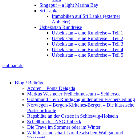
Singapur – a light Marina Bay
Sri Lanka
Immobilien auf Sri Lanka (externer
Anbieter)
Usbekistan Rundreise
Usbekistan – eine Rundreise – Teil 1
Usbekistan – eine Rundreise – Teil 2
Usbekistan – eine Rundreise – Teil 3
Usbekistan – eine Rundreise – Teil 4
Usbekistan – eine Rundreise – Teil 5
stubhan.de
Blog / Beiträge
Azoren – Ponta Delgada
Markus Wasmeier Freilichtmuseum – Schliersee
Gothmund – ein Rundgang in der alten Fischersiedlung
Norwegen – Bergen-Kirkenes-Bergen – Die klassische
Postschiffroute
Rapsblüte an der Ostsee in Schleswig-Holstein
Schellbruch – NSG Lübeck
Die Trave im Sommer oder im Winter
Wildflusslandschaft Isartal zwischen Wallgau und