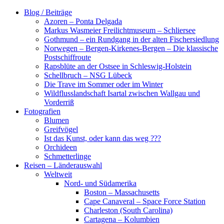
Zum
Blog / Beiträge
Inhalt
Azoren – Ponta Delgada
springen
Markus Wasmeier Freilichtmuseum – Schliersee
Gothmund – ein Rundgang in der alten Fischersiedlung
Norwegen – Bergen-Kirkenes-Bergen – Die klassische
Postschiffroute
Rapsblüte an der Ostsee in Schleswig-Holstein
Schellbruch – NSG Lübeck
Die Trave im Sommer oder im Winter
Wildflusslandschaft Isartal zwischen Wallgau und
Vorderriß
Fotografien
Blumen
Greifvögel
Ist das Kunst, oder kann das weg ???
Orchideen
Schmetterlinge
Reisen – Länderauswahl
Weltweit
Nord- und Südamerika
Boston – Massachusetts
Cape Canaveral – Space Force Station
Charleston (South Carolina)
Cartagena – Kolumbien