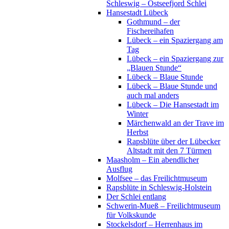
Schleswig – Ostseefjord Schlei
Hansestadt Lübeck
Gothmund – der
Fischereihafen
Lübeck – ein Spaziergang am
Tag
Lübeck – ein Spaziergang zur
„Blauen Stunde“
Lübeck – Blaue Stunde
Lübeck – Blaue Stunde und
auch mal anders
Lübeck – Die Hansestadt im
Winter
Märchenwald an der Trave im
Herbst
Rapsblüte über der Lübecker
Altstadt mit den 7 Türmen
Maasholm – Ein abendlicher
Ausflug
Molfsee – das Freilichtmuseum
Rapsblüte in Schleswig-Holstein
Der Schlei entlang
Schwerin-Mueß – Freilichtmuseum
für Volkskunde
Stockelsdorf – Herrenhaus im