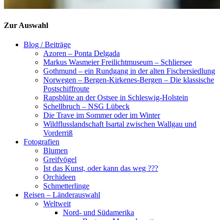
Zur Auswahl
Blog / Beiträge
Azoren – Ponta Delgada
Markus Wasmeier Freilichtmuseum – Schliersee
Gothmund – ein Rundgang in der alten Fischersiedlung
Norwegen – Bergen-Kirkenes-Bergen – Die klassische
Postschiffroute
Rapsblüte an der Ostsee in Schleswig-Holstein
Schellbruch – NSG Lübeck
Die Trave im Sommer oder im Winter
Wildflusslandschaft Isartal zwischen Wallgau und
Vorderriß
Fotografien
Blumen
Greifvögel
Ist das Kunst, oder kann das weg ???
Orchideen
Schmetterlinge
Reisen – Länderauswahl
Weltweit
Nord- und Südamerika