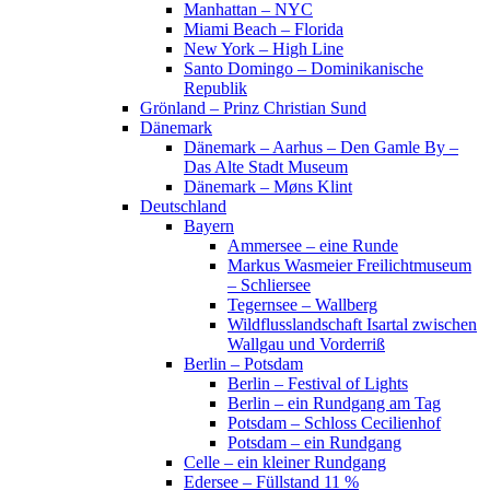
Manhattan – NYC
Miami Beach – Florida
New York – High Line
Santo Domingo – Dominikanische
Republik
Grönland – Prinz Christian Sund
Dänemark
Dänemark – Aarhus – Den Gamle By –
Das Alte Stadt Museum
Dänemark – Møns Klint
Deutschland
Bayern
Ammersee – eine Runde
Markus Wasmeier Freilichtmuseum
– Schliersee
Tegernsee – Wallberg
Wildflusslandschaft Isartal zwischen
Wallgau und Vorderriß
Berlin – Potsdam
Berlin – Festival of Lights
Berlin – ein Rundgang am Tag
Potsdam – Schloss Cecilienhof
Potsdam – ein Rundgang
Celle – ein kleiner Rundgang
Edersee – Füllstand 11 %