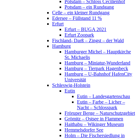
Potsdam – Schloss Cecilienhof
Potsdam – ein Rundgang
Celle – ein kleiner Rundgang
Edersee – Füllstand 11 %
Erfurt
Erfurt – BUGA 2021
Erfurt Zoopark
Fischland- Darß – Zingst – der Wald
Hamburg
Hamburger Michel – Hauptkirche
St. Michaelis
Hamburg – Miniatur-Wunderland
Hamburg – Tierpark Hagenbeck
Hamburg – U-Bahnhof HafenCity
Universität
Schleswig-Holstein
Eutin
Eutin – Landesgartenschau
Eutin – Farbe – Licher –
Nacht – Schlosspark
Fröruper Berge – Naturschutzgebiet
Grömitz – Ostsee in Flammen
Haithabu – Wikinger Museum
Hemmelsdorfer See
Holm – Die Fischersiedlung in