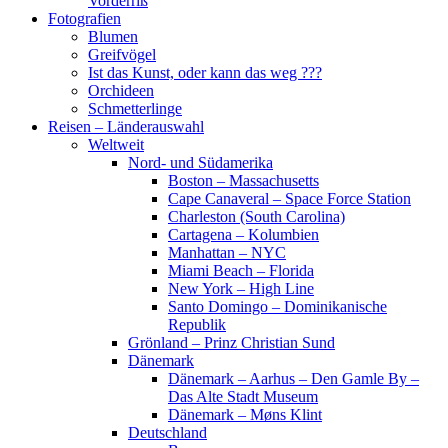
Vorderriß
Fotografien
Blumen
Greifvögel
Ist das Kunst, oder kann das weg ???
Orchideen
Schmetterlinge
Reisen – Länderauswahl
Weltweit
Nord- und Südamerika
Boston – Massachusetts
Cape Canaveral – Space Force Station
Charleston (South Carolina)
Cartagena – Kolumbien
Manhattan – NYC
Miami Beach – Florida
New York – High Line
Santo Domingo – Dominikanische
Republik
Grönland – Prinz Christian Sund
Dänemark
Dänemark – Aarhus – Den Gamle By –
Das Alte Stadt Museum
Dänemark – Møns Klint
Deutschland