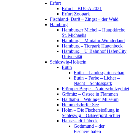
Erfurt
Erfurt – BUGA 2021
Erfurt Zoopark
Fischland- Darß – Zingst – der Wald
Hamburg
Hamburger Michel – Hauptkirche
St. Michaelis
Hamburg – Miniatur-Wunderland
Hamburg – Tierpark Hagenbeck
Hamburg – U-Bahnhof HafenCity
Universität
Schleswig-Holstein
Eutin
Eutin – Landesgartenschau
Eutin – Farbe – Licher –
Nacht – Schlosspark
Fröruper Berge – Naturschutzgebiet
Grömitz – Ostsee in Flammen
Haithabu – Wikinger Museum
Hemmelsdorfer See
Holm – Die Fischersiedlung in
Schleswig – Ostseefjord Schlei
Hansestadt Lübeck
Gothmund – der
Fischereihafen