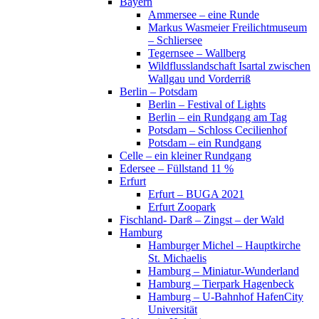
Bayern
Ammersee – eine Runde
Markus Wasmeier Freilichtmuseum
– Schliersee
Tegernsee – Wallberg
Wildflusslandschaft Isartal zwischen
Wallgau und Vorderriß
Berlin – Potsdam
Berlin – Festival of Lights
Berlin – ein Rundgang am Tag
Potsdam – Schloss Cecilienhof
Potsdam – ein Rundgang
Celle – ein kleiner Rundgang
Edersee – Füllstand 11 %
Erfurt
Erfurt – BUGA 2021
Erfurt Zoopark
Fischland- Darß – Zingst – der Wald
Hamburg
Hamburger Michel – Hauptkirche
St. Michaelis
Hamburg – Miniatur-Wunderland
Hamburg – Tierpark Hagenbeck
Hamburg – U-Bahnhof HafenCity
Universität