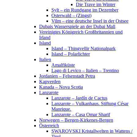
Die Trave im Winter
Sylt – ein Rundgang im Dezember
Osterwald – (Zingst)
Vilm – eine deutsche Insel in der Ostsee
Dubais Wasserspiele an der Dubai Mall
Vereinigtes Königreich Großbritannien und
Irland
Island
Island – Thingvellir Nationalpark
Island – Polarlichter
Italien
Amalfiküste
Lago di Levico – Italien – Trentino
Jordanien – Felsenstadt Petra
Kapverden
Kanada – Nova Scotia
Lanzarote
Lanzarote – Jardín de Cactus
Lanzarote – Vulkanhaus. Stiftung César
Manrique.
Lanzarote – Casa Omar Sharif
Norwegen – Bergen-Kirkenes-Bergen
Österreich
SWAROVSKI Kristallwelten in Wattens /
Tirol