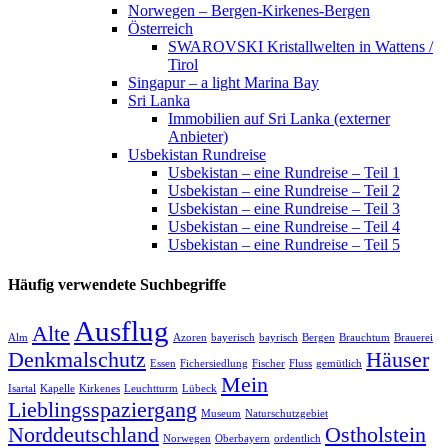
Norwegen – Bergen-Kirkenes-Bergen
Österreich
SWAROVSKI Kristallwelten in Wattens /
Tirol
Singapur – a light Marina Bay
Sri Lanka
Immobilien auf Sri Lanka (externer
Anbieter)
Usbekistan Rundreise
Usbekistan – eine Rundreise – Teil 1
Usbekistan – eine Rundreise – Teil 2
Usbekistan – eine Rundreise – Teil 3
Usbekistan – eine Rundreise – Teil 4
Usbekistan – eine Rundreise – Teil 5
Häufig verwendete Suchbegriffe
Ausflug
Alte
Alm
Azoren
bayerisch
bayrisch
Bergen
Brauchtum
Brauerei
Denkmalschutz
Häuser
Essen
Fichersiedlung
Fischer
Fluss
gemütlich
Mein
Isartal
Kapelle
Kirkenes
Leuchtturm
Lübeck
Lieblingsspaziergang
Museum
Naturschutzgebiet
Norddeutschland
Ostholstein
Norwegen
Oberbayern
ordentlich