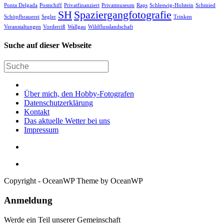
Ponta Delgada
Postschiff
Privatfinanziert
Privatmuseum
Raps
Schleswig-Holstein
Schmied
SH
Spaziergangfotografie
Schöpfbrauerei
Segler
Trinken
Veranstaltungen
Vorderriß
Wallgau
Wildflusslandschaft
Suche auf dieser Webseite
Über mich, den Hobby-Fotografen
Datenschutzerklärung
Kontakt
Das aktuelle Wetter bei uns
Impressum
Copyright - OceanWP Theme by OceanWP
Anmeldung
Werde ein Teil unserer Gemeinschaft