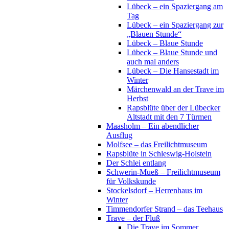
Lübeck – ein Spaziergang am
Tag
Lübeck – ein Spaziergang zur
„Blauen Stunde“
Lübeck – Blaue Stunde
Lübeck – Blaue Stunde und
auch mal anders
Lübeck – Die Hansestadt im
Winter
Märchenwald an der Trave im
Herbst
Rapsblüte über der Lübecker
Altstadt mit den 7 Türmen
Maasholm – Ein abendlicher
Ausflug
Molfsee – das Freilichtmuseum
Rapsblüte in Schleswig-Holstein
Der Schlei entlang
Schwerin-Mueß – Freilichtmuseum
für Volkskunde
Stockelsdorf – Herrenhaus im
Winter
Timmendorfer Strand – das Teehaus
Trave – der Fluß
Die Trave im Sommer