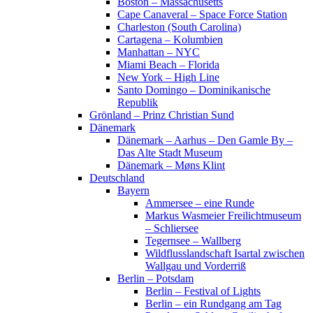
Boston – Massachusetts
Cape Canaveral – Space Force Station
Charleston (South Carolina)
Cartagena – Kolumbien
Manhattan – NYC
Miami Beach – Florida
New York – High Line
Santo Domingo – Dominikanische
Republik
Grönland – Prinz Christian Sund
Dänemark
Dänemark – Aarhus – Den Gamle By –
Das Alte Stadt Museum
Dänemark – Møns Klint
Deutschland
Bayern
Ammersee – eine Runde
Markus Wasmeier Freilichtmuseum
– Schliersee
Tegernsee – Wallberg
Wildflusslandschaft Isartal zwischen
Wallgau und Vorderriß
Berlin – Potsdam
Berlin – Festival of Lights
Berlin – ein Rundgang am Tag