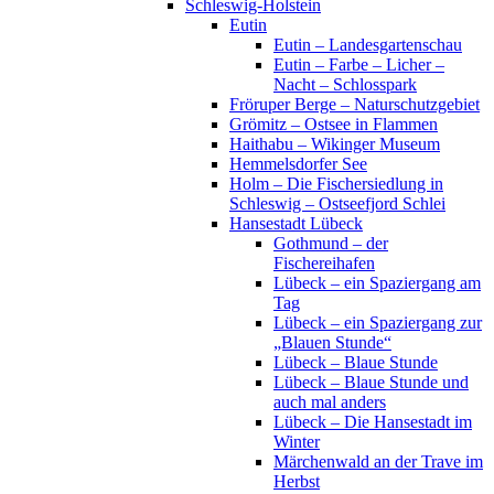
Schleswig-Holstein
Eutin
Eutin – Landesgartenschau
Eutin – Farbe – Licher –
Nacht – Schlosspark
Fröruper Berge – Naturschutzgebiet
Grömitz – Ostsee in Flammen
Haithabu – Wikinger Museum
Hemmelsdorfer See
Holm – Die Fischersiedlung in
Schleswig – Ostseefjord Schlei
Hansestadt Lübeck
Gothmund – der
Fischereihafen
Lübeck – ein Spaziergang am
Tag
Lübeck – ein Spaziergang zur
„Blauen Stunde“
Lübeck – Blaue Stunde
Lübeck – Blaue Stunde und
auch mal anders
Lübeck – Die Hansestadt im
Winter
Märchenwald an der Trave im
Herbst