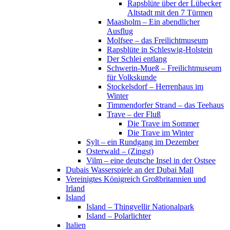
Rapsblüte über der Lübecker
Altstadt mit den 7 Türmen
Maasholm – Ein abendlicher
Ausflug
Molfsee – das Freilichtmuseum
Rapsblüte in Schleswig-Holstein
Der Schlei entlang
Schwerin-Mueß – Freilichtmuseum
für Volkskunde
Stockelsdorf – Herrenhaus im
Winter
Timmendorfer Strand – das Teehaus
Trave – der Fluß
Die Trave im Sommer
Die Trave im Winter
Sylt – ein Rundgang im Dezember
Osterwald – (Zingst)
Vilm – eine deutsche Insel in der Ostsee
Dubais Wasserspiele an der Dubai Mall
Vereinigtes Königreich Großbritannien und
Irland
Island
Island – Thingvellir Nationalpark
Island – Polarlichter
Italien