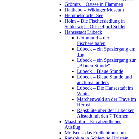
Grömitz – Ostsee in Flammen
Haithabu – Wikinger Museum
Hemmelsdorfer See
Holm – Die Fischersiedlung in
Schleswig – Ostseefjord Schlei
Hansestadt Lübeck
Gothmund – der
Fischereihafen
Lübeck – ein Spaziergang am
Tag
Lübeck – ein Spaziergang zur
„Blauen Stunde“
Lübeck – Blaue Stunde
Lübeck – Blaue Stunde und
auch mal anders
Lübeck – Die Hansestadt im
Winter
Märchenwald an der Trave im
Herbst
Rapsblüte über der Lübecker
Altstadt mit den 7 Türmen
Maasholm – Ein abendlicher
Ausflug
Molfsee – das Freilichtmuseum
Rapsblüte in Schleswig-Holstein