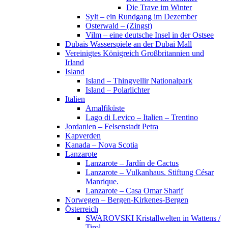
Die Trave im Winter
Sylt – ein Rundgang im Dezember
Osterwald – (Zingst)
Vilm – eine deutsche Insel in der Ostsee
Dubais Wasserspiele an der Dubai Mall
Vereinigtes Königreich Großbritannien und
Irland
Island
Island – Thingvellir Nationalpark
Island – Polarlichter
Italien
Amalfiküste
Lago di Levico – Italien – Trentino
Jordanien – Felsenstadt Petra
Kapverden
Kanada – Nova Scotia
Lanzarote
Lanzarote – Jardín de Cactus
Lanzarote – Vulkanhaus. Stiftung César
Manrique.
Lanzarote – Casa Omar Sharif
Norwegen – Bergen-Kirkenes-Bergen
Österreich
SWAROVSKI Kristallwelten in Wattens /
Tirol