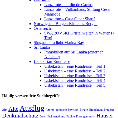
Lanzarote – Jardín de Cactus
Lanzarote – Vulkanhaus. Stiftung César
Manrique.
Lanzarote – Casa Omar Sharif
Norwegen – Bergen-Kirkenes-Bergen
Österreich
SWAROVSKI Kristallwelten in Wattens /
Tirol
Singapur – a light Marina Bay
Sri Lanka
Immobilien auf Sri Lanka (externer
Anbieter)
Usbekistan Rundreise
Usbekistan – eine Rundreise – Teil 1
Usbekistan – eine Rundreise – Teil 2
Usbekistan – eine Rundreise – Teil 3
Usbekistan – eine Rundreise – Teil 4
Usbekistan – eine Rundreise – Teil 5
Häufig verwendete Suchbegriffe
Ausflug
Alte
Alm
Azoren
bayerisch
bayrisch
Bergen
Brauchtum
Brauerei
Denkmalschutz
Häuser
Essen
Fichersiedlung
Fischer
Fluss
gemütlich