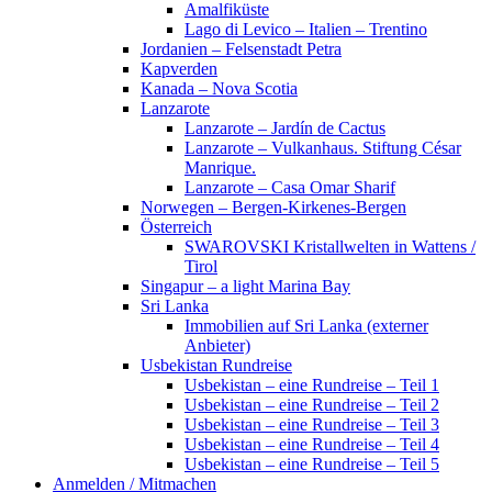
Amalfiküste
Lago di Levico – Italien – Trentino
Jordanien – Felsenstadt Petra
Kapverden
Kanada – Nova Scotia
Lanzarote
Lanzarote – Jardín de Cactus
Lanzarote – Vulkanhaus. Stiftung César
Manrique.
Lanzarote – Casa Omar Sharif
Norwegen – Bergen-Kirkenes-Bergen
Österreich
SWAROVSKI Kristallwelten in Wattens /
Tirol
Singapur – a light Marina Bay
Sri Lanka
Immobilien auf Sri Lanka (externer
Anbieter)
Usbekistan Rundreise
Usbekistan – eine Rundreise – Teil 1
Usbekistan – eine Rundreise – Teil 2
Usbekistan – eine Rundreise – Teil 3
Usbekistan – eine Rundreise – Teil 4
Usbekistan – eine Rundreise – Teil 5
Anmelden / Mitmachen