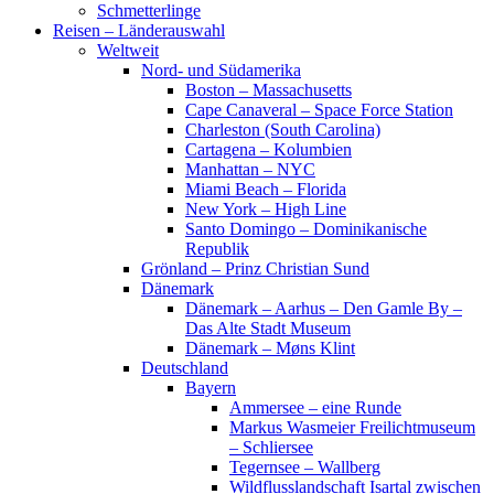
Schmetterlinge
Reisen – Länderauswahl
Weltweit
Nord- und Südamerika
Boston – Massachusetts
Cape Canaveral – Space Force Station
Charleston (South Carolina)
Cartagena – Kolumbien
Manhattan – NYC
Miami Beach – Florida
New York – High Line
Santo Domingo – Dominikanische
Republik
Grönland – Prinz Christian Sund
Dänemark
Dänemark – Aarhus – Den Gamle By –
Das Alte Stadt Museum
Dänemark – Møns Klint
Deutschland
Bayern
Ammersee – eine Runde
Markus Wasmeier Freilichtmuseum
– Schliersee
Tegernsee – Wallberg
Wildflusslandschaft Isartal zwischen