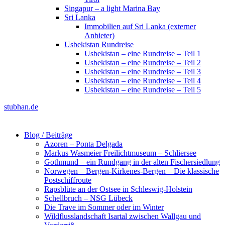
Singapur – a light Marina Bay
Sri Lanka
Immobilien auf Sri Lanka (externer
Anbieter)
Usbekistan Rundreise
Usbekistan – eine Rundreise – Teil 1
Usbekistan – eine Rundreise – Teil 2
Usbekistan – eine Rundreise – Teil 3
Usbekistan – eine Rundreise – Teil 4
Usbekistan – eine Rundreise – Teil 5
stubhan.de
Blog / Beiträge
Azoren – Ponta Delgada
Markus Wasmeier Freilichtmuseum – Schliersee
Gothmund – ein Rundgang in der alten Fischersiedlung
Norwegen – Bergen-Kirkenes-Bergen – Die klassische
Postschiffroute
Rapsblüte an der Ostsee in Schleswig-Holstein
Schellbruch – NSG Lübeck
Die Trave im Sommer oder im Winter
Wildflusslandschaft Isartal zwischen Wallgau und