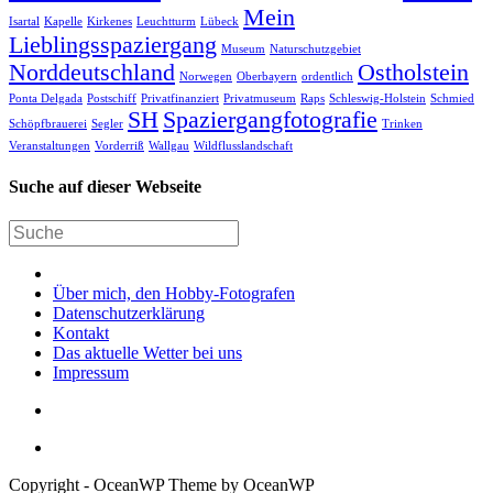
Mein
Isartal
Kapelle
Kirkenes
Leuchtturm
Lübeck
Lieblingsspaziergang
Museum
Naturschutzgebiet
Norddeutschland
Ostholstein
Norwegen
Oberbayern
ordentlich
Ponta Delgada
Postschiff
Privatfinanziert
Privatmuseum
Raps
Schleswig-Holstein
Schmied
SH
Spaziergangfotografie
Schöpfbrauerei
Segler
Trinken
Veranstaltungen
Vorderriß
Wallgau
Wildflusslandschaft
Suche auf dieser Webseite
Über mich, den Hobby-Fotografen
Datenschutzerklärung
Kontakt
Das aktuelle Wetter bei uns
Impressum
Copyright - OceanWP Theme by OceanWP