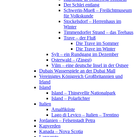
Der Schlei entlang
Schwerin-Mueß – Freilichtmuseum
für Volkskunde
Stockelsdorf – Herrenhaus im
Winter
Timmendorfer Strand – das Teehaus
Trave – der Fluß
Die Trave im Sommer
Die Trave im Winter
Sylt – ein Rundgang im Dezember
Osterwald – (Zingst)
Vilm – eine deutsche Insel in der Ostsee
Dubais Wasserspiele an der Dubai Mall
Vereinigtes Königreich Großbritannien und
Irland
Island
Island – Thingvellir Nationalpark
Island – Polarlichter
Italien
Amalfiküste
Lago di Levico – Italien – Trentino
Jordanien – Felsenstadt Petra
Kapverden
Kanada – Nova Scotia
Lanzarote