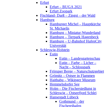
Erfurt
Erfurt – BUGA 2021
Erfurt Zoopark
Fischland- Darß – Zingst – der Wald
Hamburg
Hamburger Michel – Hauptkirche
St. Michaelis
Hamburg – Miniatur-Wunderland
Hamburg – Tierpark Hagenbeck
Hamburg – U-Bahnhof HafenCity
Universität
Schleswig-Holstein
Eutin
Eutin – Landesgartenschau
Eutin – Farbe – Licher –
Nacht – Schlosspark
Fröruper Berge – Naturschutzgebiet
Grömitz – Ostsee in Flammen
Haithabu – Wikinger Museum
Hemmelsdorfer See
Holm – Die Fischersiedlung in
Schleswig – Ostseefjord Schlei
Hansestadt Lübeck
Gothmund – der
Fischereihafen