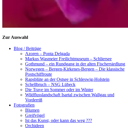
Zur Auswahl
Blog / Beiträge
Azoren – Ponta Delgada
Markus Wasmeier Freilichtmuseum – Schliersee
Gothmund – ein Rundgang in der alten Fischersiedlung
Norwegen – Bergen-Kirkenes-Bergen – Die klassische
Postschiffroute
Rapsblüte an der Ostsee in Schleswig-Holstein
Schellbruch – NSG Lübeck
Die Trave im Sommer oder im Winter
Wildflusslandschaft Isartal zwischen Wallgau und
Vorderriß
Fotografien
Blumen
Greifvögel
Ist das Kunst, oder kann das weg ???
Orchideen