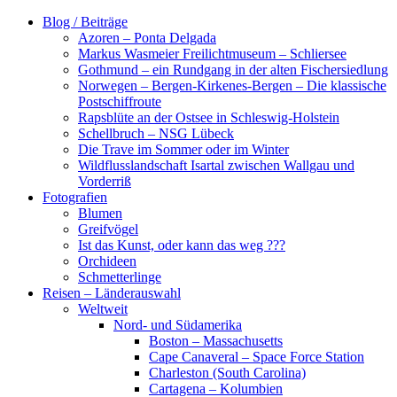
Zum
Blog / Beiträge
Inhalt
Azoren – Ponta Delgada
springen
Markus Wasmeier Freilichtmuseum – Schliersee
Gothmund – ein Rundgang in der alten Fischersiedlung
Norwegen – Bergen-Kirkenes-Bergen – Die klassische
Postschiffroute
Rapsblüte an der Ostsee in Schleswig-Holstein
Schellbruch – NSG Lübeck
Die Trave im Sommer oder im Winter
Wildflusslandschaft Isartal zwischen Wallgau und
Vorderriß
Fotografien
Blumen
Greifvögel
Ist das Kunst, oder kann das weg ???
Orchideen
Schmetterlinge
Reisen – Länderauswahl
Weltweit
Nord- und Südamerika
Boston – Massachusetts
Cape Canaveral – Space Force Station
Charleston (South Carolina)
Cartagena – Kolumbien