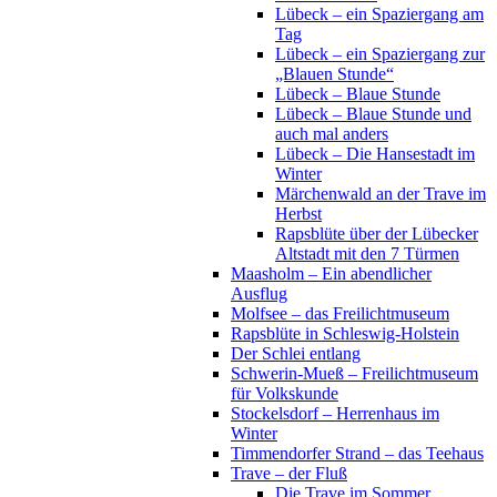
Lübeck – ein Spaziergang am
Tag
Lübeck – ein Spaziergang zur
„Blauen Stunde“
Lübeck – Blaue Stunde
Lübeck – Blaue Stunde und
auch mal anders
Lübeck – Die Hansestadt im
Winter
Märchenwald an der Trave im
Herbst
Rapsblüte über der Lübecker
Altstadt mit den 7 Türmen
Maasholm – Ein abendlicher
Ausflug
Molfsee – das Freilichtmuseum
Rapsblüte in Schleswig-Holstein
Der Schlei entlang
Schwerin-Mueß – Freilichtmuseum
für Volkskunde
Stockelsdorf – Herrenhaus im
Winter
Timmendorfer Strand – das Teehaus
Trave – der Fluß
Die Trave im Sommer