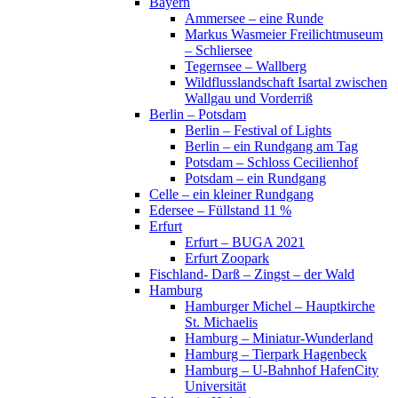
Bayern
Ammersee – eine Runde
Markus Wasmeier Freilichtmuseum
– Schliersee
Tegernsee – Wallberg
Wildflusslandschaft Isartal zwischen
Wallgau und Vorderriß
Berlin – Potsdam
Berlin – Festival of Lights
Berlin – ein Rundgang am Tag
Potsdam – Schloss Cecilienhof
Potsdam – ein Rundgang
Celle – ein kleiner Rundgang
Edersee – Füllstand 11 %
Erfurt
Erfurt – BUGA 2021
Erfurt Zoopark
Fischland- Darß – Zingst – der Wald
Hamburg
Hamburger Michel – Hauptkirche
St. Michaelis
Hamburg – Miniatur-Wunderland
Hamburg – Tierpark Hagenbeck
Hamburg – U-Bahnhof HafenCity
Universität