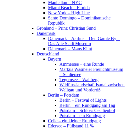
Manhattan – NYC
Miami Beach – Florida
New York – High Line
Santo Domingo – Dominikanische
Republik
Grönland – Prinz Christian Sund
Dänemark
Dänemark – Aarhus – Den Gamle By –
Das Alte Stadt Museum
Dänemark – Møns Klint
Deutschland
Bayern
Ammersee – eine Runde
Markus Wasmeier Freilichtmuseum
– Schliersee
Tegernsee – Wallberg
Wildflusslandschaft Isartal zwischen
Wallgau und Vorderriß
Berlin – Potsdam
Berlin – Festival of Lights
Berlin – ein Rundgang am Tag
Potsdam – Schloss Cecilienhof
Potsdam – ein Rundgang
Celle – ein kleiner Rundgang
Edersee – Füllstand 11 %