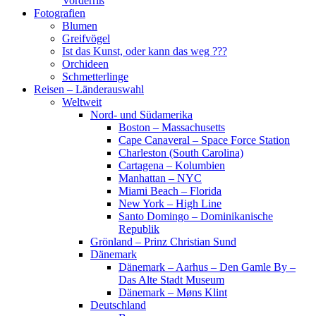
Vorderriß
Fotografien
Blumen
Greifvögel
Ist das Kunst, oder kann das weg ???
Orchideen
Schmetterlinge
Reisen – Länderauswahl
Weltweit
Nord- und Südamerika
Boston – Massachusetts
Cape Canaveral – Space Force Station
Charleston (South Carolina)
Cartagena – Kolumbien
Manhattan – NYC
Miami Beach – Florida
New York – High Line
Santo Domingo – Dominikanische
Republik
Grönland – Prinz Christian Sund
Dänemark
Dänemark – Aarhus – Den Gamle By –
Das Alte Stadt Museum
Dänemark – Møns Klint
Deutschland