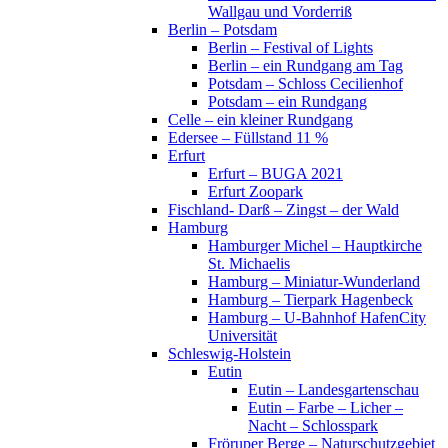
Wallgau und Vorderriß
Berlin – Potsdam
Berlin – Festival of Lights
Berlin – ein Rundgang am Tag
Potsdam – Schloss Cecilienhof
Potsdam – ein Rundgang
Celle – ein kleiner Rundgang
Edersee – Füllstand 11 %
Erfurt
Erfurt – BUGA 2021
Erfurt Zoopark
Fischland- Darß – Zingst – der Wald
Hamburg
Hamburger Michel – Hauptkirche
St. Michaelis
Hamburg – Miniatur-Wunderland
Hamburg – Tierpark Hagenbeck
Hamburg – U-Bahnhof HafenCity
Universität
Schleswig-Holstein
Eutin
Eutin – Landesgartenschau
Eutin – Farbe – Licher –
Nacht – Schlosspark
Fröruper Berge – Naturschutzgebiet