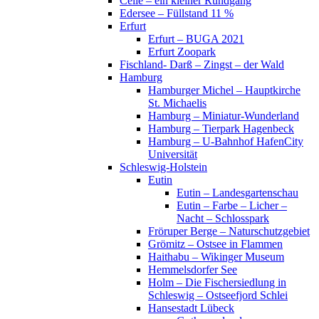
Celle – ein kleiner Rundgang
Edersee – Füllstand 11 %
Erfurt
Erfurt – BUGA 2021
Erfurt Zoopark
Fischland- Darß – Zingst – der Wald
Hamburg
Hamburger Michel – Hauptkirche
St. Michaelis
Hamburg – Miniatur-Wunderland
Hamburg – Tierpark Hagenbeck
Hamburg – U-Bahnhof HafenCity
Universität
Schleswig-Holstein
Eutin
Eutin – Landesgartenschau
Eutin – Farbe – Licher –
Nacht – Schlosspark
Fröruper Berge – Naturschutzgebiet
Grömitz – Ostsee in Flammen
Haithabu – Wikinger Museum
Hemmelsdorfer See
Holm – Die Fischersiedlung in
Schleswig – Ostseefjord Schlei
Hansestadt Lübeck