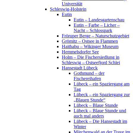
Universität
Schleswig-Holstein
Eutin
Eutin – Landesgartenschau
Eutin – Farbe – Licher –
Nacht – Schlosspark
Fröruper Berge – Naturschutzgebiet
Grömitz – Ostsee in Flammen
Haithabu – Wikinger Museum
Hemmelsdorfer See
Holm – Die Fischersiedlung in
Schleswig – Ostseefjord Schlei
Hansestadt Lübeck
Gothmund – der
Fischereihafen
Lübeck – ein Spaziergang am
Tag
Lübeck – ein Spaziergang zur
„Blauen Stunde“
Lübeck – Blaue Stunde
Lübeck – Blaue Stunde und
auch mal anders
Lübeck – Die Hansestadt im
Winter
Märchenwald an der Trave im