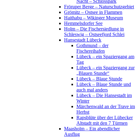
Nacht – Schlosspark
Fröruper Berge – Naturschutzgebiet
Grömitz – Ostsee in Flammen
Haithabu – Wikinger Museum
Hemmelsdorfer See
Holm – Die Fischersiedlung in
Schleswig – Ostseefjord Schlei
Hansestadt Lübeck
Gothmund – der
Fischereihafen
Lübeck – ein Spaziergang am
Tag
Lübeck – ein Spaziergang zur
„Blauen Stunde“
Lübeck – Blaue Stunde
Lübeck – Blaue Stunde und
auch mal anders
Lübeck – Die Hansestadt im
Winter
Märchenwald an der Trave im
Herbst
Rapsblüte über der Lübecker
Altstadt mit den 7 Türmen
Maasholm – Ein abendlicher
Ausflug