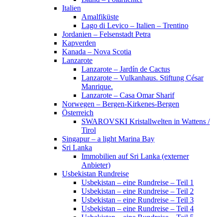
Italien
Amalfiküste
Lago di Levico – Italien – Trentino
Jordanien – Felsenstadt Petra
Kapverden
Kanada – Nova Scotia
Lanzarote
Lanzarote – Jardín de Cactus
Lanzarote – Vulkanhaus. Stiftung César
Manrique.
Lanzarote – Casa Omar Sharif
Norwegen – Bergen-Kirkenes-Bergen
Österreich
SWAROVSKI Kristallwelten in Wattens /
Tirol
Singapur – a light Marina Bay
Sri Lanka
Immobilien auf Sri Lanka (externer
Anbieter)
Usbekistan Rundreise
Usbekistan – eine Rundreise – Teil 1
Usbekistan – eine Rundreise – Teil 2
Usbekistan – eine Rundreise – Teil 3
Usbekistan – eine Rundreise – Teil 4