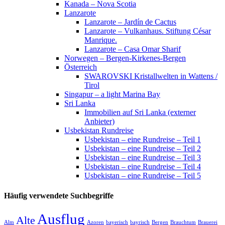
Kanada – Nova Scotia
Lanzarote
Lanzarote – Jardín de Cactus
Lanzarote – Vulkanhaus. Stiftung César
Manrique.
Lanzarote – Casa Omar Sharif
Norwegen – Bergen-Kirkenes-Bergen
Österreich
SWAROVSKI Kristallwelten in Wattens /
Tirol
Singapur – a light Marina Bay
Sri Lanka
Immobilien auf Sri Lanka (externer
Anbieter)
Usbekistan Rundreise
Usbekistan – eine Rundreise – Teil 1
Usbekistan – eine Rundreise – Teil 2
Usbekistan – eine Rundreise – Teil 3
Usbekistan – eine Rundreise – Teil 4
Usbekistan – eine Rundreise – Teil 5
Häufig verwendete Suchbegriffe
Ausflug
Alte
Alm
Azoren
bayerisch
bayrisch
Bergen
Brauchtum
Brauerei