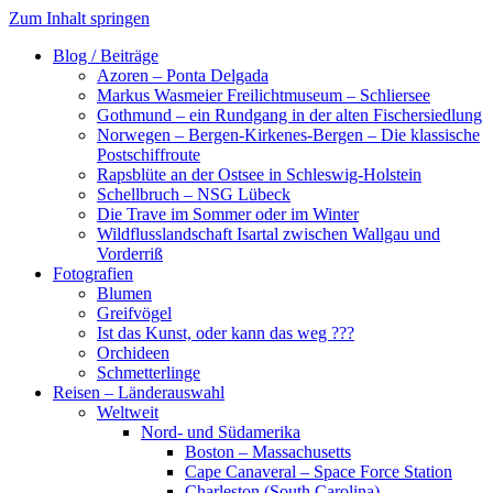
Zum Inhalt springen
Blog / Beiträge
Azoren – Ponta Delgada
Markus Wasmeier Freilichtmuseum – Schliersee
Gothmund – ein Rundgang in der alten Fischersiedlung
Norwegen – Bergen-Kirkenes-Bergen – Die klassische
Postschiffroute
Rapsblüte an der Ostsee in Schleswig-Holstein
Schellbruch – NSG Lübeck
Die Trave im Sommer oder im Winter
Wildflusslandschaft Isartal zwischen Wallgau und
Vorderriß
Fotografien
Blumen
Greifvögel
Ist das Kunst, oder kann das weg ???
Orchideen
Schmetterlinge
Reisen – Länderauswahl
Weltweit
Nord- und Südamerika
Boston – Massachusetts
Cape Canaveral – Space Force Station
Charleston (South Carolina)