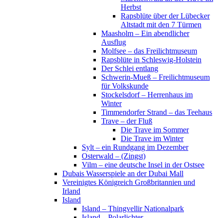
Herbst
Rapsblüte über der Lübecker
Altstadt mit den 7 Türmen
Maasholm – Ein abendlicher
Ausflug
Molfsee – das Freilichtmuseum
Rapsblüte in Schleswig-Holstein
Der Schlei entlang
Schwerin-Mueß – Freilichtmuseum
für Volkskunde
Stockelsdorf – Herrenhaus im
Winter
Timmendorfer Strand – das Teehaus
Trave – der Fluß
Die Trave im Sommer
Die Trave im Winter
Sylt – ein Rundgang im Dezember
Osterwald – (Zingst)
Vilm – eine deutsche Insel in der Ostsee
Dubais Wasserspiele an der Dubai Mall
Vereinigtes Königreich Großbritannien und
Irland
Island
Island – Thingvellir Nationalpark
Island – Polarlichter