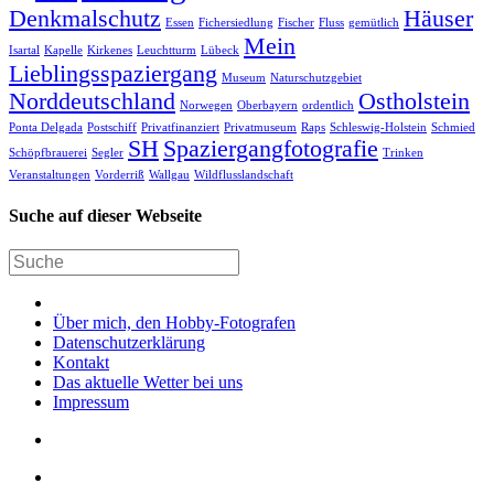
Denkmalschutz
Häuser
Essen
Fichersiedlung
Fischer
Fluss
gemütlich
Mein
Isartal
Kapelle
Kirkenes
Leuchtturm
Lübeck
Lieblingsspaziergang
Museum
Naturschutzgebiet
Norddeutschland
Ostholstein
Norwegen
Oberbayern
ordentlich
Ponta Delgada
Postschiff
Privatfinanziert
Privatmuseum
Raps
Schleswig-Holstein
Schmied
SH
Spaziergangfotografie
Schöpfbrauerei
Segler
Trinken
Veranstaltungen
Vorderriß
Wallgau
Wildflusslandschaft
Suche auf dieser Webseite
Über mich, den Hobby-Fotografen
Datenschutzerklärung
Kontakt
Das aktuelle Wetter bei uns
Impressum