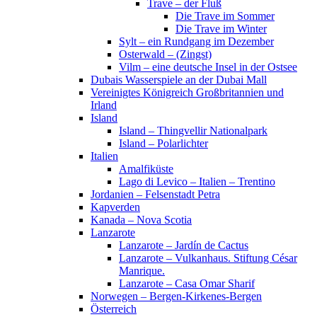
Trave – der Fluß
Die Trave im Sommer
Die Trave im Winter
Sylt – ein Rundgang im Dezember
Osterwald – (Zingst)
Vilm – eine deutsche Insel in der Ostsee
Dubais Wasserspiele an der Dubai Mall
Vereinigtes Königreich Großbritannien und
Irland
Island
Island – Thingvellir Nationalpark
Island – Polarlichter
Italien
Amalfiküste
Lago di Levico – Italien – Trentino
Jordanien – Felsenstadt Petra
Kapverden
Kanada – Nova Scotia
Lanzarote
Lanzarote – Jardín de Cactus
Lanzarote – Vulkanhaus. Stiftung César
Manrique.
Lanzarote – Casa Omar Sharif
Norwegen – Bergen-Kirkenes-Bergen
Österreich