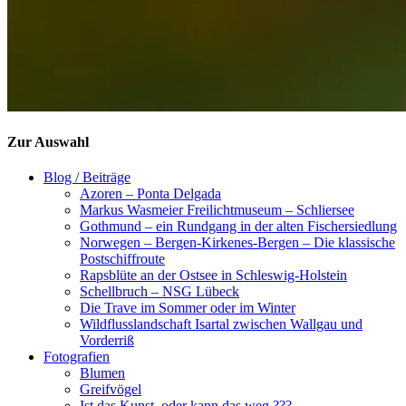
Zur Auswahl
Blog / Beiträge
Azoren – Ponta Delgada
Markus Wasmeier Freilichtmuseum – Schliersee
Gothmund – ein Rundgang in der alten Fischersiedlung
Norwegen – Bergen-Kirkenes-Bergen – Die klassische
Postschiffroute
Rapsblüte an der Ostsee in Schleswig-Holstein
Schellbruch – NSG Lübeck
Die Trave im Sommer oder im Winter
Wildflusslandschaft Isartal zwischen Wallgau und
Vorderriß
Fotografien
Blumen
Greifvögel
Ist das Kunst, oder kann das weg ???