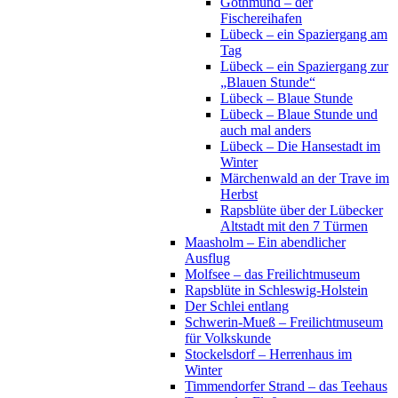
Gothmund – der
Fischereihafen
Lübeck – ein Spaziergang am
Tag
Lübeck – ein Spaziergang zur
„Blauen Stunde“
Lübeck – Blaue Stunde
Lübeck – Blaue Stunde und
auch mal anders
Lübeck – Die Hansestadt im
Winter
Märchenwald an der Trave im
Herbst
Rapsblüte über der Lübecker
Altstadt mit den 7 Türmen
Maasholm – Ein abendlicher
Ausflug
Molfsee – das Freilichtmuseum
Rapsblüte in Schleswig-Holstein
Der Schlei entlang
Schwerin-Mueß – Freilichtmuseum
für Volkskunde
Stockelsdorf – Herrenhaus im
Winter
Timmendorfer Strand – das Teehaus