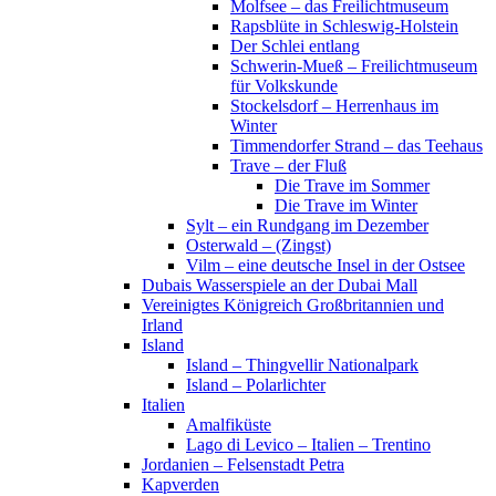
Molfsee – das Freilichtmuseum
Rapsblüte in Schleswig-Holstein
Der Schlei entlang
Schwerin-Mueß – Freilichtmuseum
für Volkskunde
Stockelsdorf – Herrenhaus im
Winter
Timmendorfer Strand – das Teehaus
Trave – der Fluß
Die Trave im Sommer
Die Trave im Winter
Sylt – ein Rundgang im Dezember
Osterwald – (Zingst)
Vilm – eine deutsche Insel in der Ostsee
Dubais Wasserspiele an der Dubai Mall
Vereinigtes Königreich Großbritannien und
Irland
Island
Island – Thingvellir Nationalpark
Island – Polarlichter
Italien
Amalfiküste
Lago di Levico – Italien – Trentino
Jordanien – Felsenstadt Petra
Kapverden