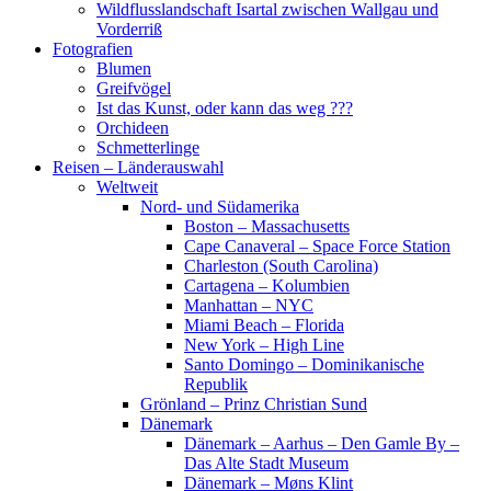
Wildflusslandschaft Isartal zwischen Wallgau und
Vorderriß
Fotografien
Blumen
Greifvögel
Ist das Kunst, oder kann das weg ???
Orchideen
Schmetterlinge
Reisen – Länderauswahl
Weltweit
Nord- und Südamerika
Boston – Massachusetts
Cape Canaveral – Space Force Station
Charleston (South Carolina)
Cartagena – Kolumbien
Manhattan – NYC
Miami Beach – Florida
New York – High Line
Santo Domingo – Dominikanische
Republik
Grönland – Prinz Christian Sund
Dänemark
Dänemark – Aarhus – Den Gamle By –
Das Alte Stadt Museum
Dänemark – Møns Klint