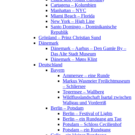
Cartagena – Kolumbien
Manhattan – NYC
Miami Beach – Florida
New York – High Line
Santo Domingo – Dominikanische
Republik
Grönland – Prinz Christian Sund
Dänemark
Dänemark – Aarhus – Den Gamle By –
Das Alte Stadt Museum
Dänemark – Møns Klint
Deutschland
Bayern
Ammersee – eine Runde
Markus Wasmeier Freilichtmuseum
– Schliersee
Tegernsee – Wallberg
Wildflusslandschaft Isartal zwischen
Wallgau und Vorderriß
Berlin – Potsdam
Berlin – Festival of Lights
Berlin – ein Rundgang am Tag
Potsdam – Schloss Cecilienhof
Potsdam – ein Rundgang