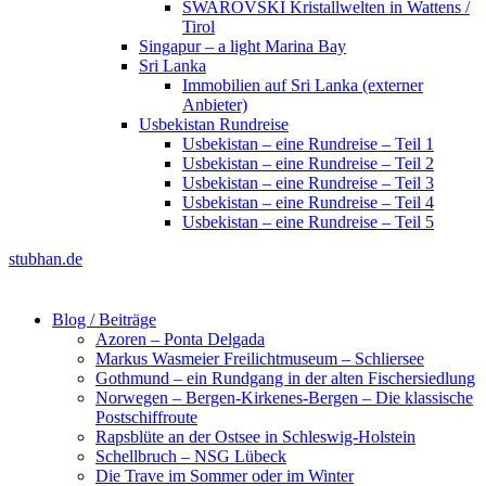
SWAROVSKI Kristallwelten in Wattens /
Tirol
Singapur – a light Marina Bay
Sri Lanka
Immobilien auf Sri Lanka (externer
Anbieter)
Usbekistan Rundreise
Usbekistan – eine Rundreise – Teil 1
Usbekistan – eine Rundreise – Teil 2
Usbekistan – eine Rundreise – Teil 3
Usbekistan – eine Rundreise – Teil 4
Usbekistan – eine Rundreise – Teil 5
stubhan.de
Blog / Beiträge
Azoren – Ponta Delgada
Markus Wasmeier Freilichtmuseum – Schliersee
Gothmund – ein Rundgang in der alten Fischersiedlung
Norwegen – Bergen-Kirkenes-Bergen – Die klassische
Postschiffroute
Rapsblüte an der Ostsee in Schleswig-Holstein
Schellbruch – NSG Lübeck
Die Trave im Sommer oder im Winter