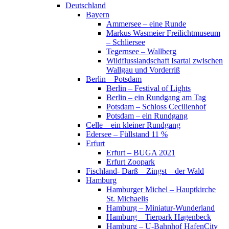
Deutschland
Bayern
Ammersee – eine Runde
Markus Wasmeier Freilichtmuseum
– Schliersee
Tegernsee – Wallberg
Wildflusslandschaft Isartal zwischen
Wallgau und Vorderriß
Berlin – Potsdam
Berlin – Festival of Lights
Berlin – ein Rundgang am Tag
Potsdam – Schloss Cecilienhof
Potsdam – ein Rundgang
Celle – ein kleiner Rundgang
Edersee – Füllstand 11 %
Erfurt
Erfurt – BUGA 2021
Erfurt Zoopark
Fischland- Darß – Zingst – der Wald
Hamburg
Hamburger Michel – Hauptkirche
St. Michaelis
Hamburg – Miniatur-Wunderland
Hamburg – Tierpark Hagenbeck
Hamburg – U-Bahnhof HafenCity