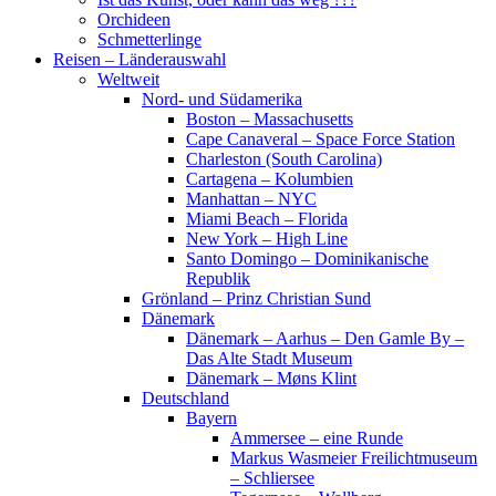
Orchideen
Schmetterlinge
Reisen – Länderauswahl
Weltweit
Nord- und Südamerika
Boston – Massachusetts
Cape Canaveral – Space Force Station
Charleston (South Carolina)
Cartagena – Kolumbien
Manhattan – NYC
Miami Beach – Florida
New York – High Line
Santo Domingo – Dominikanische
Republik
Grönland – Prinz Christian Sund
Dänemark
Dänemark – Aarhus – Den Gamle By –
Das Alte Stadt Museum
Dänemark – Møns Klint
Deutschland
Bayern
Ammersee – eine Runde
Markus Wasmeier Freilichtmuseum
– Schliersee