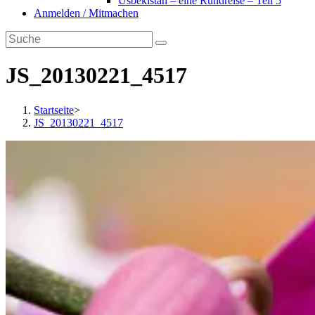
Usbekistan – eine Rundreise – Teil 5
Anmelden / Mitmachen
JS_20130221_4517
Startseite
>
JS_20130221_4517