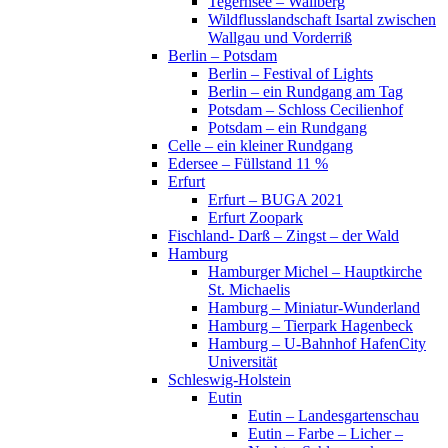
Tegernsee – Wallberg
Wildflusslandschaft Isartal zwischen
Wallgau und Vorderriß
Berlin – Potsdam
Berlin – Festival of Lights
Berlin – ein Rundgang am Tag
Potsdam – Schloss Cecilienhof
Potsdam – ein Rundgang
Celle – ein kleiner Rundgang
Edersee – Füllstand 11 %
Erfurt
Erfurt – BUGA 2021
Erfurt Zoopark
Fischland- Darß – Zingst – der Wald
Hamburg
Hamburger Michel – Hauptkirche
St. Michaelis
Hamburg – Miniatur-Wunderland
Hamburg – Tierpark Hagenbeck
Hamburg – U-Bahnhof HafenCity
Universität
Schleswig-Holstein
Eutin
Eutin – Landesgartenschau
Eutin – Farbe – Licher –