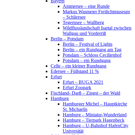
Bayern
Ammersee – eine Runde
Markus Wasmeier Freilichtmuseum
– Schliersee
Tegernsee – Wallberg
Wildflusslandschaft Isartal zwischen
Wallgau und Vorderriß
Berlin – Potsdam
Berlin – Festival of Lights
Berlin – ein Rundgang am Tag
Potsdam – Schloss Cecilienhof
Potsdam – ein Rundgang
Celle – ein kleiner Rundgang
Edersee – Füllstand 11 %
Erfurt
Erfurt – BUGA 2021
Erfurt Zoopark
Fischland- Darß – Zingst – der Wald
Hamburg
Hamburger Michel – Hauptkirche
St. Michaelis
Hamburg – Miniatur-Wunderland
Hamburg – Tierpark Hagenbeck
Hamburg – U-Bahnhof HafenCity
Universität