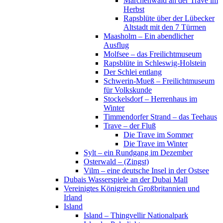
Märchenwald an der Trave im
Herbst
Rapsblüte über der Lübecker
Altstadt mit den 7 Türmen
Maasholm – Ein abendlicher
Ausflug
Molfsee – das Freilichtmuseum
Rapsblüte in Schleswig-Holstein
Der Schlei entlang
Schwerin-Mueß – Freilichtmuseum
für Volkskunde
Stockelsdorf – Herrenhaus im
Winter
Timmendorfer Strand – das Teehaus
Trave – der Fluß
Die Trave im Sommer
Die Trave im Winter
Sylt – ein Rundgang im Dezember
Osterwald – (Zingst)
Vilm – eine deutsche Insel in der Ostsee
Dubais Wasserspiele an der Dubai Mall
Vereinigtes Königreich Großbritannien und
Irland
Island
Island – Thingvellir Nationalpark