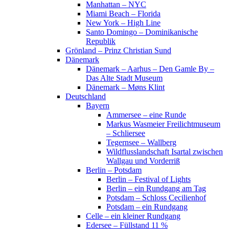
Manhattan – NYC
Miami Beach – Florida
New York – High Line
Santo Domingo – Dominikanische
Republik
Grönland – Prinz Christian Sund
Dänemark
Dänemark – Aarhus – Den Gamle By –
Das Alte Stadt Museum
Dänemark – Møns Klint
Deutschland
Bayern
Ammersee – eine Runde
Markus Wasmeier Freilichtmuseum
– Schliersee
Tegernsee – Wallberg
Wildflusslandschaft Isartal zwischen
Wallgau und Vorderriß
Berlin – Potsdam
Berlin – Festival of Lights
Berlin – ein Rundgang am Tag
Potsdam – Schloss Cecilienhof
Potsdam – ein Rundgang
Celle – ein kleiner Rundgang
Edersee – Füllstand 11 %