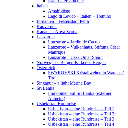
Island – Polarlichter
Italien
Amalfiküste
Lago di Levico – Italien – Trentino
Jordanien – Felsenstadt Petra
Kapverden
Kanada – Nova Scotia
Lanzarote
Lanzarote – Jardín de Cactus
Lanzarote – Vulkanhaus. Stiftung César
Manrique.
Lanzarote – Casa Omar Sharif
Norwegen – Bergen-Kirkenes-Bergen
Österreich
SWAROVSKI Kristallwelten in Wattens /
Tirol
Singapur – a light Marina Bay
Sri Lanka
Immobilien auf Sri Lanka (externer
Anbieter)
Usbekistan Rundreise
Usbekistan – eine Rundreise – Teil 1
Usbekistan – eine Rundreise – Teil 2
Usbekistan – eine Rundreise – Teil 3
Usbekistan – eine Rundreise – Teil 4