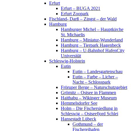
Erfurt
Erfurt – BUGA 2021
Erfurt Zoopark
Fischland- Darß – Zingst – der Wald
Hamburg
Hamburger Michel – Hauptkirche
St. Michaelis
Hamburg – Miniatur-Wunderland
Hamburg – Tierpark Hagenbeck
Hamburg – U-Bahnhof HafenCity
Universität
Schleswig-Holstein
Eutin
Eutin – Landesgartenschau
Eutin – Farbe – Licher –
Nacht – Schlosspark
Fröruper Berge – Naturschutzgebiet
Grömitz – Ostsee in Flammen
Haithabu – Wikinger Museum
Hemmelsdorfer See
Holm – Die Fischersiedlung in
Schleswig – Ostseefjord Schlei
Hansestadt Lübeck
Gothmund – der
Fischereihafen