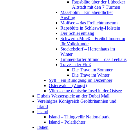
Rapsblüte über der Lübecker
Altstadt mit den 7 Türmen
Maasholm – Ein abendlicher
Ausflug
Molfsee – das Freilichtmuseum
Rapsblüte in Schleswig-Holstein
Der Schlei entlang
Schwerin-Mueß – Freilichtmuseum
für Volkskunde
Stockelsdorf – Herrenhaus im
Winter
Timmendorfer Strand – das Teehaus
Trave – der Fluß
Die Trave im Sommer
Die Trave im Winter
Sylt – ein Rundgang im Dezember
Osterwald – (Zingst)
Vilm – eine deutsche Insel in der Ostsee
Dubais Wasserspiele an der Dubai Mall
Vereinigtes Königreich Großbritannien und
Irland
Island
Island – Thingvellir Nationalpark
Island – Polarlichter
Italien