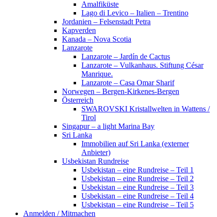
Amalfiküste
Lago di Levico – Italien – Trentino
Jordanien – Felsenstadt Petra
Kapverden
Kanada – Nova Scotia
Lanzarote
Lanzarote – Jardín de Cactus
Lanzarote – Vulkanhaus. Stiftung César
Manrique.
Lanzarote – Casa Omar Sharif
Norwegen – Bergen-Kirkenes-Bergen
Österreich
SWAROVSKI Kristallwelten in Wattens /
Tirol
Singapur – a light Marina Bay
Sri Lanka
Immobilien auf Sri Lanka (externer
Anbieter)
Usbekistan Rundreise
Usbekistan – eine Rundreise – Teil 1
Usbekistan – eine Rundreise – Teil 2
Usbekistan – eine Rundreise – Teil 3
Usbekistan – eine Rundreise – Teil 4
Usbekistan – eine Rundreise – Teil 5
Anmelden / Mitmachen