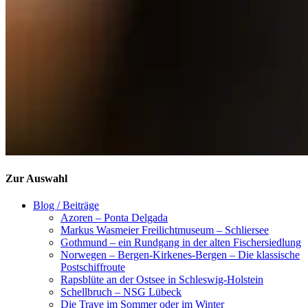
Zur Auswahl
Blog / Beiträge
Azoren – Ponta Delgada
Markus Wasmeier Freilichtmuseum – Schliersee
Gothmund – ein Rundgang in der alten Fischersiedlung
Norwegen – Bergen-Kirkenes-Bergen – Die klassische
Postschiffroute
Rapsblüte an der Ostsee in Schleswig-Holstein
Schellbruch – NSG Lübeck
Die Trave im Sommer oder im Winter