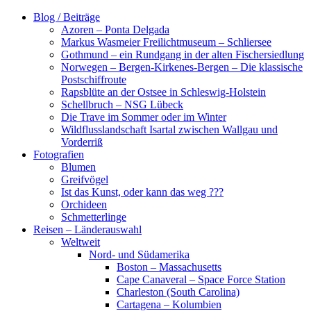
Zum
Blog / Beiträge
Inhalt
Azoren – Ponta Delgada
springen
Markus Wasmeier Freilichtmuseum – Schliersee
Gothmund – ein Rundgang in der alten Fischersiedlung
Norwegen – Bergen-Kirkenes-Bergen – Die klassische
Postschiffroute
Rapsblüte an der Ostsee in Schleswig-Holstein
Schellbruch – NSG Lübeck
Die Trave im Sommer oder im Winter
Wildflusslandschaft Isartal zwischen Wallgau und
Vorderriß
Fotografien
Blumen
Greifvögel
Ist das Kunst, oder kann das weg ???
Orchideen
Schmetterlinge
Reisen – Länderauswahl
Weltweit
Nord- und Südamerika
Boston – Massachusetts
Cape Canaveral – Space Force Station
Charleston (South Carolina)
Cartagena – Kolumbien