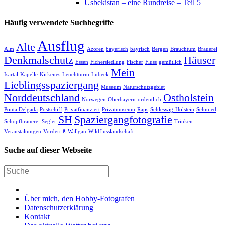
Usbekistan – eine Rundreise – Teil 5
Häufig verwendete Suchbegriffe
Ausflug
Alte
Alm
Azoren
bayerisch
bayrisch
Bergen
Brauchtum
Brauerei
Denkmalschutz
Häuser
Essen
Fichersiedlung
Fischer
Fluss
gemütlich
Mein
Isartal
Kapelle
Kirkenes
Leuchtturm
Lübeck
Lieblingsspaziergang
Museum
Naturschutzgebiet
Norddeutschland
Ostholstein
Norwegen
Oberbayern
ordentlich
Ponta Delgada
Postschiff
Privatfinanziert
Privatmuseum
Raps
Schleswig-Holstein
Schmied
SH
Spaziergangfotografie
Schöpfbrauerei
Segler
Trinken
Veranstaltungen
Vorderriß
Wallgau
Wildflusslandschaft
Suche auf dieser Webseite
Über mich, den Hobby-Fotografen
Datenschutzerklärung
Kontakt