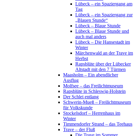
Lübeck – ein Spaziergang am
Tag
Lübeck – ein Spaziergang zur
„Blauen Stunde“
Lübeck – Blaue Stunde
Lübeck – Blaue Stunde und
auch mal anders
Lübeck – Die Hansestadt im
Winter
Märchenwald an der Trave im
Herbst
Rapsblüte über der Lübecker
Altstadt mit den 7 Türmen
Maasholm – Ein abendlicher
Ausflug
Molfsee – das Freilichtmuseum
Rapsblüte in Schleswig-Holstein
Der Schlei entlang
Schwerin-Mueß – Freilichtmuseum
für Volkskunde
Stockelsdorf – Herrenhaus im
Winter
Timmendorfer Strand – das Teehaus
Trave – der Fluß
Die Trave im Sommer