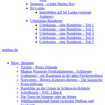
Singapur – a light Marina Bay
Sri Lanka
Immobilien auf Sri Lanka (externer
Anbieter)
Usbekistan Rundreise
Usbekistan – eine Rundreise – Teil 1
Usbekistan – eine Rundreise – Teil 2
Usbekistan – eine Rundreise – Teil 3
Usbekistan – eine Rundreise – Teil 4
Usbekistan – eine Rundreise – Teil 5
stubhan.de
Blog / Beiträge
Azoren – Ponta Delgada
Markus Wasmeier Freilichtmuseum – Schliersee
Gothmund – ein Rundgang in der alten Fischersiedlung
Norwegen – Bergen-Kirkenes-Bergen – Die klassische
Postschiffroute
Rapsblüte an der Ostsee in Schleswig-Holstein
Schellbruch – NSG Lübeck
Die Trave im Sommer oder im Winter
Wildflusslandschaft Isartal zwischen Wallgau und