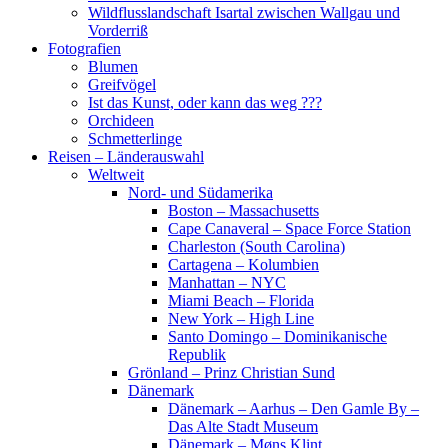
Wildflusslandschaft Isartal zwischen Wallgau und
Vorderriß
Fotografien
Blumen
Greifvögel
Ist das Kunst, oder kann das weg ???
Orchideen
Schmetterlinge
Reisen – Länderauswahl
Weltweit
Nord- und Südamerika
Boston – Massachusetts
Cape Canaveral – Space Force Station
Charleston (South Carolina)
Cartagena – Kolumbien
Manhattan – NYC
Miami Beach – Florida
New York – High Line
Santo Domingo – Dominikanische
Republik
Grönland – Prinz Christian Sund
Dänemark
Dänemark – Aarhus – Den Gamle By –
Das Alte Stadt Museum
Dänemark – Møns Klint