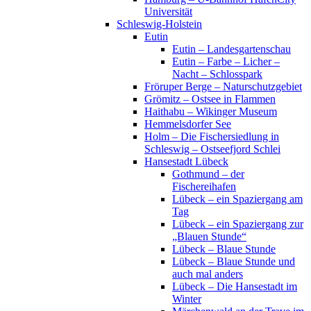
Universität
Schleswig-Holstein
Eutin
Eutin – Landesgartenschau
Eutin – Farbe – Licher –
Nacht – Schlosspark
Fröruper Berge – Naturschutzgebiet
Grömitz – Ostsee in Flammen
Haithabu – Wikinger Museum
Hemmelsdorfer See
Holm – Die Fischersiedlung in
Schleswig – Ostseefjord Schlei
Hansestadt Lübeck
Gothmund – der
Fischereihafen
Lübeck – ein Spaziergang am
Tag
Lübeck – ein Spaziergang zur
„Blauen Stunde“
Lübeck – Blaue Stunde
Lübeck – Blaue Stunde und
auch mal anders
Lübeck – Die Hansestadt im
Winter