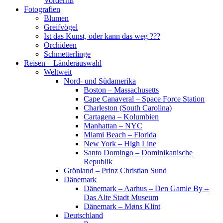
Vorderriß
Fotografien
Blumen
Greifvögel
Ist das Kunst, oder kann das weg ???
Orchideen
Schmetterlinge
Reisen – Länderauswahl
Weltweit
Nord- und Südamerika
Boston – Massachusetts
Cape Canaveral – Space Force Station
Charleston (South Carolina)
Cartagena – Kolumbien
Manhattan – NYC
Miami Beach – Florida
New York – High Line
Santo Domingo – Dominikanische
Republik
Grönland – Prinz Christian Sund
Dänemark
Dänemark – Aarhus – Den Gamle By –
Das Alte Stadt Museum
Dänemark – Møns Klint
Deutschland