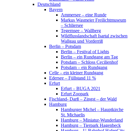
Deutschland
Bayern
Ammersee – eine Runde
Markus Wasmeier Freilichtmuseum
– Schliersee
Tegernsee – Wallberg
Wildflusslandschaft Isartal zwischen
Wallgau und Vorderriß
Berlin – Potsdam
Berlin – Festival of Lights
Berlin – ein Rundgang am Tag
Potsdam – Schloss Cecilienhof
Potsdam – ein Rundgang
Celle – ein kleiner Rundgang
Edersee – Füllstand 11 %
Erfurt
Erfurt – BUGA 2021
Erfurt Zoopark
Fischland- Darß – Zingst – der Wald
Hamburg
Hamburger Michel – Hauptkirche
St. Michaelis
Hamburg – Miniatur-Wunderland
Hamburg – Tierpark Hagenbeck
Hamburg – U-Bahnhof HafenCity