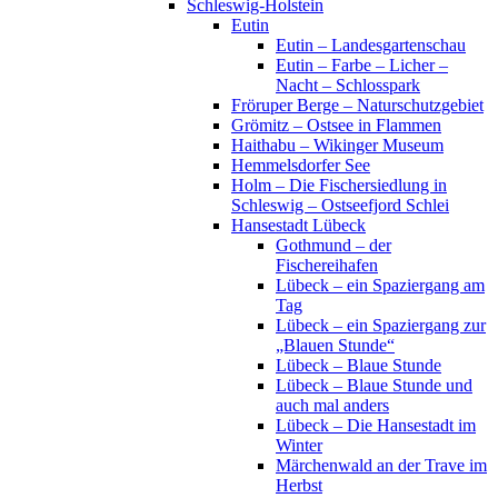
Schleswig-Holstein
Eutin
Eutin – Landesgartenschau
Eutin – Farbe – Licher –
Nacht – Schlosspark
Fröruper Berge – Naturschutzgebiet
Grömitz – Ostsee in Flammen
Haithabu – Wikinger Museum
Hemmelsdorfer See
Holm – Die Fischersiedlung in
Schleswig – Ostseefjord Schlei
Hansestadt Lübeck
Gothmund – der
Fischereihafen
Lübeck – ein Spaziergang am
Tag
Lübeck – ein Spaziergang zur
„Blauen Stunde“
Lübeck – Blaue Stunde
Lübeck – Blaue Stunde und
auch mal anders
Lübeck – Die Hansestadt im
Winter
Märchenwald an der Trave im
Herbst