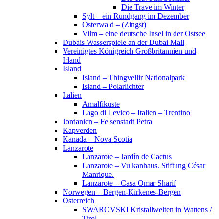
Die Trave im Winter
Sylt – ein Rundgang im Dezember
Osterwald – (Zingst)
Vilm – eine deutsche Insel in der Ostsee
Dubais Wasserspiele an der Dubai Mall
Vereinigtes Königreich Großbritannien und
Irland
Island
Island – Thingvellir Nationalpark
Island – Polarlichter
Italien
Amalfiküste
Lago di Levico – Italien – Trentino
Jordanien – Felsenstadt Petra
Kapverden
Kanada – Nova Scotia
Lanzarote
Lanzarote – Jardín de Cactus
Lanzarote – Vulkanhaus. Stiftung César
Manrique.
Lanzarote – Casa Omar Sharif
Norwegen – Bergen-Kirkenes-Bergen
Österreich
SWAROVSKI Kristallwelten in Wattens /
Tirol