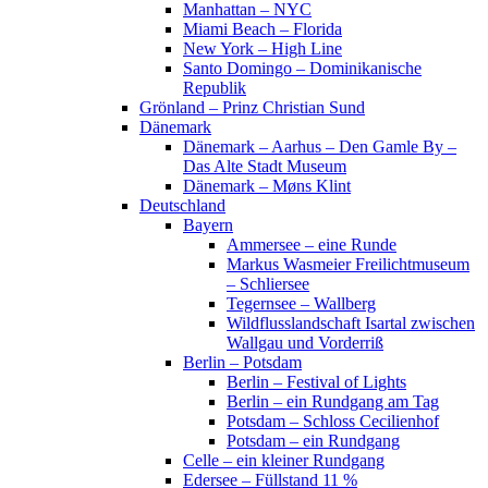
Manhattan – NYC
Miami Beach – Florida
New York – High Line
Santo Domingo – Dominikanische
Republik
Grönland – Prinz Christian Sund
Dänemark
Dänemark – Aarhus – Den Gamle By –
Das Alte Stadt Museum
Dänemark – Møns Klint
Deutschland
Bayern
Ammersee – eine Runde
Markus Wasmeier Freilichtmuseum
– Schliersee
Tegernsee – Wallberg
Wildflusslandschaft Isartal zwischen
Wallgau und Vorderriß
Berlin – Potsdam
Berlin – Festival of Lights
Berlin – ein Rundgang am Tag
Potsdam – Schloss Cecilienhof
Potsdam – ein Rundgang
Celle – ein kleiner Rundgang
Edersee – Füllstand 11 %