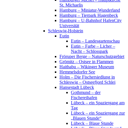
St. Michaelis
Hamburg – Miniatur-Wunderland
Hamburg – Tierpark Hagenbeck
Hamburg – U-Bahnhof HafenCity
Universität
Schleswig-Holstein
Eutin
Eutin – Landesgartenschau
Eutin – Farbe – Licher –
Nacht – Schlosspark
Fröruper Berge – Naturschutzgebiet
Grömitz – Ostsee in Flammen
Haithabu – Wikinger Museum
Hemmelsdorfer See
Holm – Die Fischersiedlung in
Schleswig – Ostseefjord Schlei
Hansestadt Lübeck
Gothmund – der
Fischereihafen
Lübeck – ein Spaziergang am
Tag
Lübeck – ein Spaziergang zur
„Blauen Stunde“
Lübeck – Blaue Stunde