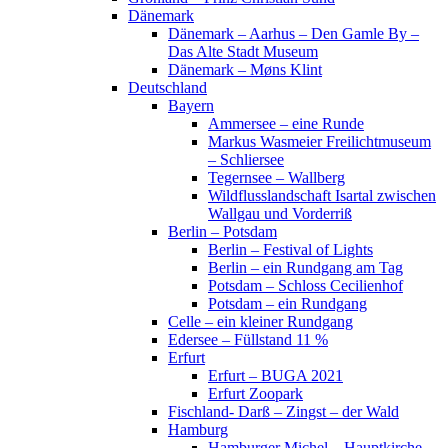
Dänemark
Dänemark – Aarhus – Den Gamle By –
Das Alte Stadt Museum
Dänemark – Møns Klint
Deutschland
Bayern
Ammersee – eine Runde
Markus Wasmeier Freilichtmuseum
– Schliersee
Tegernsee – Wallberg
Wildflusslandschaft Isartal zwischen
Wallgau und Vorderriß
Berlin – Potsdam
Berlin – Festival of Lights
Berlin – ein Rundgang am Tag
Potsdam – Schloss Cecilienhof
Potsdam – ein Rundgang
Celle – ein kleiner Rundgang
Edersee – Füllstand 11 %
Erfurt
Erfurt – BUGA 2021
Erfurt Zoopark
Fischland- Darß – Zingst – der Wald
Hamburg
Hamburger Michel – Hauptkirche