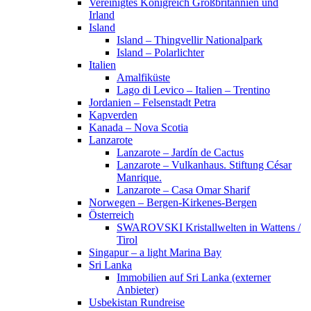
Vereinigtes Königreich Großbritannien und
Irland
Island
Island – Thingvellir Nationalpark
Island – Polarlichter
Italien
Amalfiküste
Lago di Levico – Italien – Trentino
Jordanien – Felsenstadt Petra
Kapverden
Kanada – Nova Scotia
Lanzarote
Lanzarote – Jardín de Cactus
Lanzarote – Vulkanhaus. Stiftung César
Manrique.
Lanzarote – Casa Omar Sharif
Norwegen – Bergen-Kirkenes-Bergen
Österreich
SWAROVSKI Kristallwelten in Wattens /
Tirol
Singapur – a light Marina Bay
Sri Lanka
Immobilien auf Sri Lanka (externer
Anbieter)
Usbekistan Rundreise