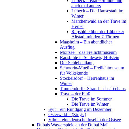
Lübeck – Blaue Stunde und
auch mal anders
Lübeck – Die Hansestadt im
Winter
Märchenwald an der Trave im
Herbst
Rapsblüte über der Lübecker
Altstadt mit den 7 Türmen
Maasholm – Ein abendlicher
Ausflug
Molfsee – das Freilichtmuseum
Rapsblüte in Schleswig-Holstein
Der Schlei entlang
Schwerin-Mueß – Freilichtmuseum
für Volkskunde
Stockelsdorf – Herrenhaus im
Winter
Timmendorfer Strand – das Teehaus
Trave – der Fluß
Die Trave im Sommer
Die Trave im Winter
Sylt – ein Rundgang im Dezember
Osterwald – (Zingst)
Vilm – eine deutsche Insel in der Ostsee
Dubais Wasserspiele an der Dubai Mall