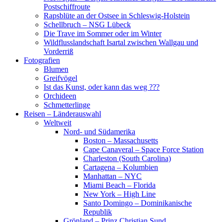
Postschiffroute
Rapsblüte an der Ostsee in Schleswig-Holstein
Schellbruch – NSG Lübeck
Die Trave im Sommer oder im Winter
Wildflusslandschaft Isartal zwischen Wallgau und
Vorderriß
Fotografien
Blumen
Greifvögel
Ist das Kunst, oder kann das weg ???
Orchideen
Schmetterlinge
Reisen – Länderauswahl
Weltweit
Nord- und Südamerika
Boston – Massachusetts
Cape Canaveral – Space Force Station
Charleston (South Carolina)
Cartagena – Kolumbien
Manhattan – NYC
Miami Beach – Florida
New York – High Line
Santo Domingo – Dominikanische
Republik
Grönland – Prinz Christian Sund