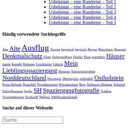
Usbekistan – eine Rundreise – Teil 1
Usbekistan – eine Rundreise – Teil 2
Usbekistan – eine Rundreise – Teil 3
Usbekistan – eine Rundreise – Teil 4
Usbekistan – eine Rundreise – Teil 5
Häufig verwendete Suchbegriffe
Ausflug
Alte
Alm
Azoren
bayerisch
bayrisch
Bergen
Brauchtum
Brauerei
Denkmalschutz
Häuser
Essen
Fichersiedlung
Fischer
Fluss
gemütlich
Mein
Isartal
Kapelle
Kirkenes
Leuchtturm
Lübeck
Lieblingsspaziergang
Museum
Naturschutzgebiet
Norddeutschland
Ostholstein
Norwegen
Oberbayern
ordentlich
Ponta Delgada
Postschiff
Privatfinanziert
Privatmuseum
Raps
Schleswig-Holstein
Schmied
SH
Spaziergangfotografie
Schöpfbrauerei
Segler
Trinken
Veranstaltungen
Vorderriß
Wallgau
Wildflusslandschaft
Suche auf dieser Webseite