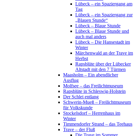
Lübeck – ein Spaziergang am
Tag
Lübeck – ein Spaziergang zur
„Blauen Stunde“
Lübeck – Blaue Stunde
Lübeck – Blaue Stunde und
auch mal anders
Lübeck – Die Hansestadt im
Winter
Märchenwald an der Trave im
Herbst
Rapsblüte über der Lübecker
Altstadt mit den 7 Türmen
Maasholm – Ein abendlicher
Ausflug
Molfsee – das Freilichtmuseum
Rapsblüte in Schleswig-Holstein
Der Schlei entlang
Schwerin-Mueß – Freilichtmuseum
für Volkskunde
Stockelsdorf – Herrenhaus im
Winter
Timmendorfer Strand – das Teehaus
Trave – der Fluß
Die Trave im Sommer