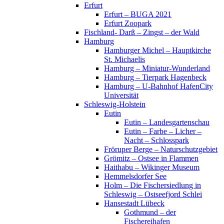
Erfurt
Erfurt – BUGA 2021
Erfurt Zoopark
Fischland- Darß – Zingst – der Wald
Hamburg
Hamburger Michel – Hauptkirche
St. Michaelis
Hamburg – Miniatur-Wunderland
Hamburg – Tierpark Hagenbeck
Hamburg – U-Bahnhof HafenCity
Universität
Schleswig-Holstein
Eutin
Eutin – Landesgartenschau
Eutin – Farbe – Licher –
Nacht – Schlosspark
Fröruper Berge – Naturschutzgebiet
Grömitz – Ostsee in Flammen
Haithabu – Wikinger Museum
Hemmelsdorfer See
Holm – Die Fischersiedlung in
Schleswig – Ostseefjord Schlei
Hansestadt Lübeck
Gothmund – der
Fischereihafen