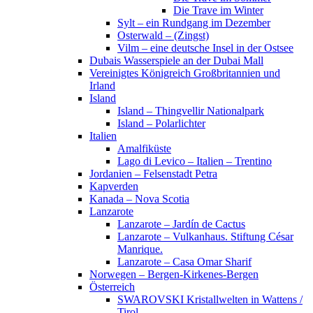
Die Trave im Winter
Sylt – ein Rundgang im Dezember
Osterwald – (Zingst)
Vilm – eine deutsche Insel in der Ostsee
Dubais Wasserspiele an der Dubai Mall
Vereinigtes Königreich Großbritannien und
Irland
Island
Island – Thingvellir Nationalpark
Island – Polarlichter
Italien
Amalfiküste
Lago di Levico – Italien – Trentino
Jordanien – Felsenstadt Petra
Kapverden
Kanada – Nova Scotia
Lanzarote
Lanzarote – Jardín de Cactus
Lanzarote – Vulkanhaus. Stiftung César
Manrique.
Lanzarote – Casa Omar Sharif
Norwegen – Bergen-Kirkenes-Bergen
Österreich
SWAROVSKI Kristallwelten in Wattens /
Tirol