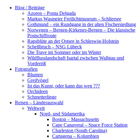
Zum
Blog / Beiträge
Inhalt
Azoren – Ponta Delgada
springen
Markus Wasmeier Freilichtmuseum – Schliersee
Gothmund – ein Rundgang in der alten Fischersiedlung
Norwegen – Bergen-Kirkenes-Bergen – Die klassische
Postschiffroute
Rapsblüte an der Ostsee in Schleswig-Holstein
Schellbruch – NSG Lübeck
Die Trave im Sommer oder im Winter
Wildflusslandschaft Isartal zwischen Wallgau und
Vorderriß
Fotografien
Blumen
Greifvögel
Ist das Kunst, oder kann das weg ???
Orchideen
Schmetterlinge
Reisen – Länderauswahl
Weltweit
Nord- und Südamerika
Boston – Massachusetts
Cape Canaveral – Space Force Station
Charleston (South Carolina)
Cartagena – Kolumbien