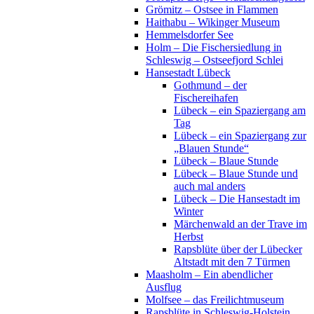
Grömitz – Ostsee in Flammen
Haithabu – Wikinger Museum
Hemmelsdorfer See
Holm – Die Fischersiedlung in
Schleswig – Ostseefjord Schlei
Hansestadt Lübeck
Gothmund – der
Fischereihafen
Lübeck – ein Spaziergang am
Tag
Lübeck – ein Spaziergang zur
„Blauen Stunde“
Lübeck – Blaue Stunde
Lübeck – Blaue Stunde und
auch mal anders
Lübeck – Die Hansestadt im
Winter
Märchenwald an der Trave im
Herbst
Rapsblüte über der Lübecker
Altstadt mit den 7 Türmen
Maasholm – Ein abendlicher
Ausflug
Molfsee – das Freilichtmuseum
Rapsblüte in Schleswig-Holstein