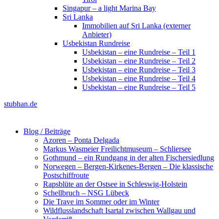
Singapur – a light Marina Bay
Sri Lanka
Immobilien auf Sri Lanka (externer
Anbieter)
Usbekistan Rundreise
Usbekistan – eine Rundreise – Teil 1
Usbekistan – eine Rundreise – Teil 2
Usbekistan – eine Rundreise – Teil 3
Usbekistan – eine Rundreise – Teil 4
Usbekistan – eine Rundreise – Teil 5
stubhan.de
Blog / Beiträge
Azoren – Ponta Delgada
Markus Wasmeier Freilichtmuseum – Schliersee
Gothmund – ein Rundgang in der alten Fischersiedlung
Norwegen – Bergen-Kirkenes-Bergen – Die klassische
Postschiffroute
Rapsblüte an der Ostsee in Schleswig-Holstein
Schellbruch – NSG Lübeck
Die Trave im Sommer oder im Winter
Wildflusslandschaft Isartal zwischen Wallgau und