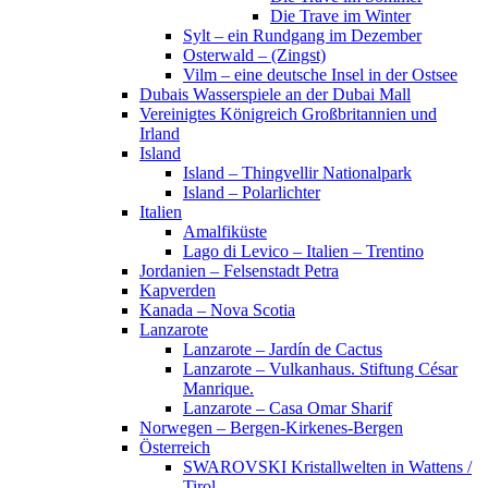
Die Trave im Winter
Sylt – ein Rundgang im Dezember
Osterwald – (Zingst)
Vilm – eine deutsche Insel in der Ostsee
Dubais Wasserspiele an der Dubai Mall
Vereinigtes Königreich Großbritannien und
Irland
Island
Island – Thingvellir Nationalpark
Island – Polarlichter
Italien
Amalfiküste
Lago di Levico – Italien – Trentino
Jordanien – Felsenstadt Petra
Kapverden
Kanada – Nova Scotia
Lanzarote
Lanzarote – Jardín de Cactus
Lanzarote – Vulkanhaus. Stiftung César
Manrique.
Lanzarote – Casa Omar Sharif
Norwegen – Bergen-Kirkenes-Bergen
Österreich
SWAROVSKI Kristallwelten in Wattens /
Tirol