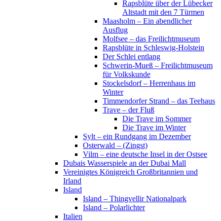
Rapsblüte über der Lübecker
Altstadt mit den 7 Türmen
Maasholm – Ein abendlicher
Ausflug
Molfsee – das Freilichtmuseum
Rapsblüte in Schleswig-Holstein
Der Schlei entlang
Schwerin-Mueß – Freilichtmuseum
für Volkskunde
Stockelsdorf – Herrenhaus im
Winter
Timmendorfer Strand – das Teehaus
Trave – der Fluß
Die Trave im Sommer
Die Trave im Winter
Sylt – ein Rundgang im Dezember
Osterwald – (Zingst)
Vilm – eine deutsche Insel in der Ostsee
Dubais Wasserspiele an der Dubai Mall
Vereinigtes Königreich Großbritannien und
Irland
Island
Island – Thingvellir Nationalpark
Island – Polarlichter
Italien