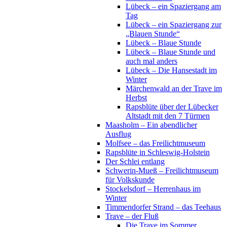
Lübeck – ein Spaziergang am
Tag
Lübeck – ein Spaziergang zur
„Blauen Stunde“
Lübeck – Blaue Stunde
Lübeck – Blaue Stunde und
auch mal anders
Lübeck – Die Hansestadt im
Winter
Märchenwald an der Trave im
Herbst
Rapsblüte über der Lübecker
Altstadt mit den 7 Türmen
Maasholm – Ein abendlicher
Ausflug
Molfsee – das Freilichtmuseum
Rapsblüte in Schleswig-Holstein
Der Schlei entlang
Schwerin-Mueß – Freilichtmuseum
für Volkskunde
Stockelsdorf – Herrenhaus im
Winter
Timmendorfer Strand – das Teehaus
Trave – der Fluß
Die Trave im Sommer