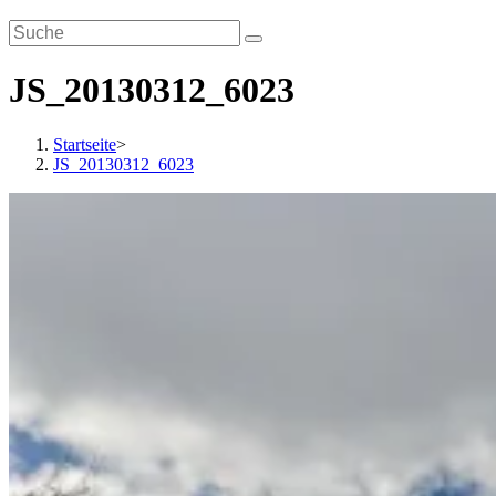
JS_20130312_6023
Startseite
>
JS_20130312_6023