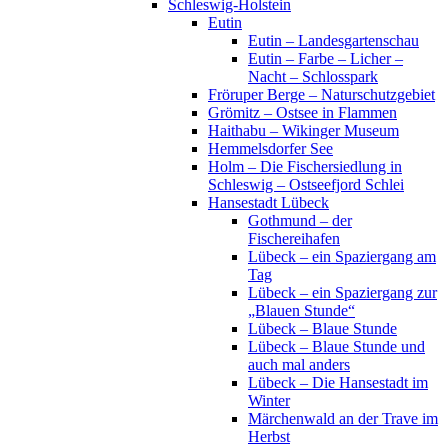
Schleswig-Holstein
Eutin
Eutin – Landesgartenschau
Eutin – Farbe – Licher –
Nacht – Schlosspark
Fröruper Berge – Naturschutzgebiet
Grömitz – Ostsee in Flammen
Haithabu – Wikinger Museum
Hemmelsdorfer See
Holm – Die Fischersiedlung in
Schleswig – Ostseefjord Schlei
Hansestadt Lübeck
Gothmund – der
Fischereihafen
Lübeck – ein Spaziergang am
Tag
Lübeck – ein Spaziergang zur
„Blauen Stunde“
Lübeck – Blaue Stunde
Lübeck – Blaue Stunde und
auch mal anders
Lübeck – Die Hansestadt im
Winter
Märchenwald an der Trave im
Herbst