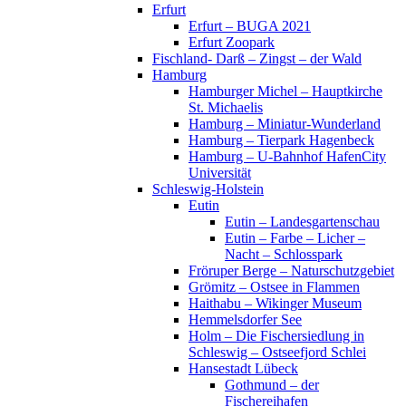
Erfurt
Erfurt – BUGA 2021
Erfurt Zoopark
Fischland- Darß – Zingst – der Wald
Hamburg
Hamburger Michel – Hauptkirche
St. Michaelis
Hamburg – Miniatur-Wunderland
Hamburg – Tierpark Hagenbeck
Hamburg – U-Bahnhof HafenCity
Universität
Schleswig-Holstein
Eutin
Eutin – Landesgartenschau
Eutin – Farbe – Licher –
Nacht – Schlosspark
Fröruper Berge – Naturschutzgebiet
Grömitz – Ostsee in Flammen
Haithabu – Wikinger Museum
Hemmelsdorfer See
Holm – Die Fischersiedlung in
Schleswig – Ostseefjord Schlei
Hansestadt Lübeck
Gothmund – der
Fischereihafen