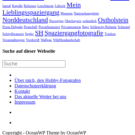
Mein
Isartal
Kapelle
Kirkenes
Leuchtturm
Lübeck
Lieblingsspaziergang
Museum
Naturschutzgebiet
Norddeutschland
Ostholstein
Norwegen
Oberbayern
ordentlich
Ponta Delgada
Postschiff
Privatfinanziert
Privatmuseum
Raps
Schleswig-Holstein
Schmied
SH
Spaziergangfotografie
Schöpfbrauerei
Segler
Trinken
Veranstaltungen
Vorderriß
Wallgau
Wildflusslandschaft
Suche auf dieser Webseite
Über mich, den Hobby-Fotografen
Datenschutzerklärung
Kontakt
Das aktuelle Wetter bei uns
Impressum
Copyright - OceanWP Theme by OceanWP