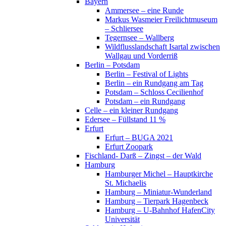
Bayern
Ammersee – eine Runde
Markus Wasmeier Freilichtmuseum
– Schliersee
Tegernsee – Wallberg
Wildflusslandschaft Isartal zwischen
Wallgau und Vorderriß
Berlin – Potsdam
Berlin – Festival of Lights
Berlin – ein Rundgang am Tag
Potsdam – Schloss Cecilienhof
Potsdam – ein Rundgang
Celle – ein kleiner Rundgang
Edersee – Füllstand 11 %
Erfurt
Erfurt – BUGA 2021
Erfurt Zoopark
Fischland- Darß – Zingst – der Wald
Hamburg
Hamburger Michel – Hauptkirche
St. Michaelis
Hamburg – Miniatur-Wunderland
Hamburg – Tierpark Hagenbeck
Hamburg – U-Bahnhof HafenCity
Universität