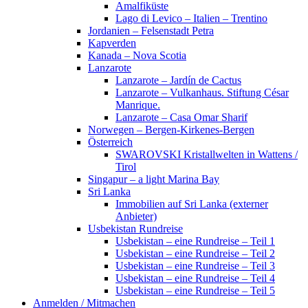
Amalfiküste
Lago di Levico – Italien – Trentino
Jordanien – Felsenstadt Petra
Kapverden
Kanada – Nova Scotia
Lanzarote
Lanzarote – Jardín de Cactus
Lanzarote – Vulkanhaus. Stiftung César
Manrique.
Lanzarote – Casa Omar Sharif
Norwegen – Bergen-Kirkenes-Bergen
Österreich
SWAROVSKI Kristallwelten in Wattens /
Tirol
Singapur – a light Marina Bay
Sri Lanka
Immobilien auf Sri Lanka (externer
Anbieter)
Usbekistan Rundreise
Usbekistan – eine Rundreise – Teil 1
Usbekistan – eine Rundreise – Teil 2
Usbekistan – eine Rundreise – Teil 3
Usbekistan – eine Rundreise – Teil 4
Usbekistan – eine Rundreise – Teil 5
Anmelden / Mitmachen