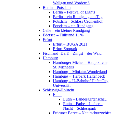
Wallgau und Vorderriß
Berlin – Potsdam
Berlin – Festival of Lights
Berlin – ein Rundgang am Tag
Potsdam – Schloss Cecilienhof
Potsdam – ein Rundgang
Celle – ein kleiner Rundgang
Edersee – Füllstand 11 %
Erfurt
Erfurt – BUGA 2021
Erfurt Zoopark
Fischland- Darß – Zingst – der Wald
Hamburg
Hamburger Michel – Hauptkirche
St. Michaelis
Hamburg – Miniatur-Wunderland
Hamburg – Tierpark Hagenbeck
Hamburg – U-Bahnhof HafenCity
Universität
Schleswig-Holstein
Eutin
Eutin – Landesgartenschau
Eutin – Farbe – Licher –
Nacht – Schlosspark
Fröruper Berge – Naturschutzgebiet