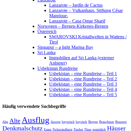
Lanzarote – Jardín de Cactus
Lanzarote – Vulkanhaus. Stiftung César
Manrique.
Lanzarote – Casa Omar Sharif
Norwegen – Bergen-Kirkenes-Bergen
Österreich
SWAROVSKI Kristallwelten in Wattens /
Tirol
Singapur – a light Marina Bay
Sri Lanka
Immobilien auf Sri Lanka (externer
Anbieter)
Usbekistan Rundreise
Usbekistan – eine Rundreise – Teil 1
Usbekistan – eine Rundreise – Teil 2
Usbekistan – eine Rundreise – Teil 3
Usbekistan – eine Rundreise – Teil 4
Usbekistan – eine Rundreise – Teil 5
Häufig verwendete Suchbegriffe
Ausflug
Alte
Alm
Azoren
bayerisch
bayrisch
Bergen
Brauchtum
Brauerei
Denkmalschutz
Häuser
Essen
Fichersiedlung
Fischer
Fluss
gemütlich