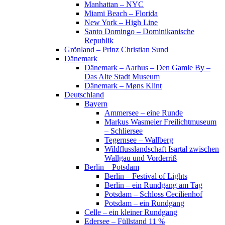
Manhattan – NYC
Miami Beach – Florida
New York – High Line
Santo Domingo – Dominikanische
Republik
Grönland – Prinz Christian Sund
Dänemark
Dänemark – Aarhus – Den Gamle By –
Das Alte Stadt Museum
Dänemark – Møns Klint
Deutschland
Bayern
Ammersee – eine Runde
Markus Wasmeier Freilichtmuseum
– Schliersee
Tegernsee – Wallberg
Wildflusslandschaft Isartal zwischen
Wallgau und Vorderriß
Berlin – Potsdam
Berlin – Festival of Lights
Berlin – ein Rundgang am Tag
Potsdam – Schloss Cecilienhof
Potsdam – ein Rundgang
Celle – ein kleiner Rundgang
Edersee – Füllstand 11 %