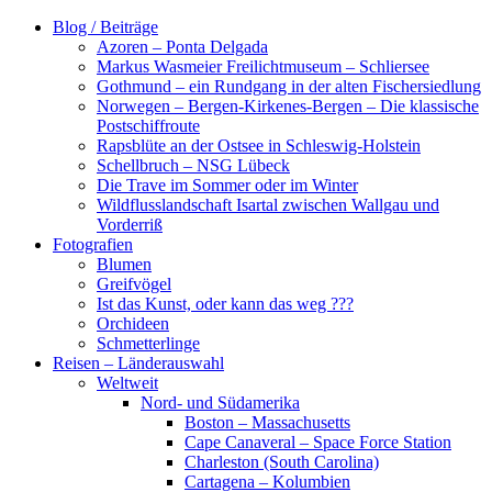
Zum
Blog / Beiträge
Inhalt
Azoren – Ponta Delgada
springen
Markus Wasmeier Freilichtmuseum – Schliersee
Gothmund – ein Rundgang in der alten Fischersiedlung
Norwegen – Bergen-Kirkenes-Bergen – Die klassische
Postschiffroute
Rapsblüte an der Ostsee in Schleswig-Holstein
Schellbruch – NSG Lübeck
Die Trave im Sommer oder im Winter
Wildflusslandschaft Isartal zwischen Wallgau und
Vorderriß
Fotografien
Blumen
Greifvögel
Ist das Kunst, oder kann das weg ???
Orchideen
Schmetterlinge
Reisen – Länderauswahl
Weltweit
Nord- und Südamerika
Boston – Massachusetts
Cape Canaveral – Space Force Station
Charleston (South Carolina)
Cartagena – Kolumbien