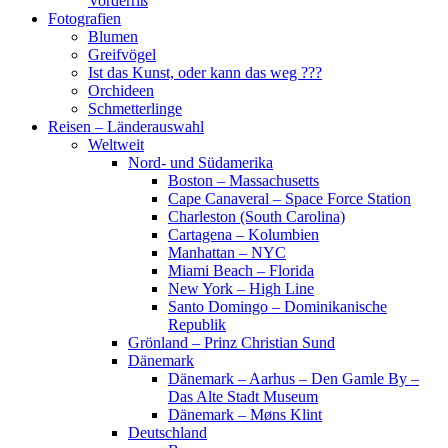
Vorderriß
Fotografien
Blumen
Greifvögel
Ist das Kunst, oder kann das weg ???
Orchideen
Schmetterlinge
Reisen – Länderauswahl
Weltweit
Nord- und Südamerika
Boston – Massachusetts
Cape Canaveral – Space Force Station
Charleston (South Carolina)
Cartagena – Kolumbien
Manhattan – NYC
Miami Beach – Florida
New York – High Line
Santo Domingo – Dominikanische
Republik
Grönland – Prinz Christian Sund
Dänemark
Dänemark – Aarhus – Den Gamle By –
Das Alte Stadt Museum
Dänemark – Møns Klint
Deutschland