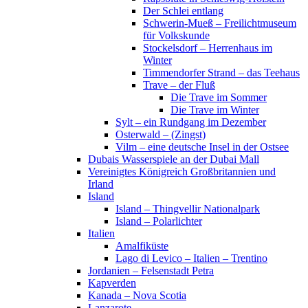
Der Schlei entlang
Schwerin-Mueß – Freilichtmuseum
für Volkskunde
Stockelsdorf – Herrenhaus im
Winter
Timmendorfer Strand – das Teehaus
Trave – der Fluß
Die Trave im Sommer
Die Trave im Winter
Sylt – ein Rundgang im Dezember
Osterwald – (Zingst)
Vilm – eine deutsche Insel in der Ostsee
Dubais Wasserspiele an der Dubai Mall
Vereinigtes Königreich Großbritannien und
Irland
Island
Island – Thingvellir Nationalpark
Island – Polarlichter
Italien
Amalfiküste
Lago di Levico – Italien – Trentino
Jordanien – Felsenstadt Petra
Kapverden
Kanada – Nova Scotia
Lanzarote