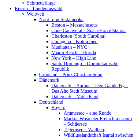
Schmetterlinge
Reisen – Länderauswahl
Weltweit
Nord- und Südamerika
Boston – Massachusetts
Cape Canaveral – Space Force Station
Charleston (South Carolina)
Cartagena – Kolumbien
Manhattan – NYC
Miami Beach – Florida
New York – High Line
Santo Domingo – Dominikanische
Republik
Grönland – Prinz Christian Sund
Dänemark
Dänemark – Aarhus – Den Gamle By –
Das Alte Stadt Museum
Dänemark – Møns Klint
Deutschland
Bayern
Ammersee – eine Runde
Markus Wasmeier Freilichtmuseum
– Schliersee
Tegernsee – Wallberg
Wildflusslandschaft Isartal zwischen