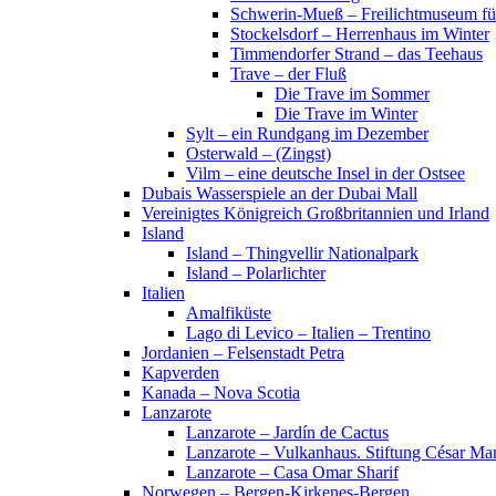
Schwerin-Mueß – Freilichtmuseum fü
Stockelsdorf – Herrenhaus im Winter
Timmendorfer Strand – das Teehaus
Trave – der Fluß
Die Trave im Sommer
Die Trave im Winter
Sylt – ein Rundgang im Dezember
Osterwald – (Zingst)
Vilm – eine deutsche Insel in der Ostsee
Dubais Wasserspiele an der Dubai Mall
Vereinigtes Königreich Großbritannien und Irland
Island
Island – Thingvellir Nationalpark
Island – Polarlichter
Italien
Amalfiküste
Lago di Levico – Italien – Trentino
Jordanien – Felsenstadt Petra
Kapverden
Kanada – Nova Scotia
Lanzarote
Lanzarote – Jardín de Cactus
Lanzarote – Vulkanhaus. Stiftung César Ma
Lanzarote – Casa Omar Sharif
Norwegen – Bergen-Kirkenes-Bergen