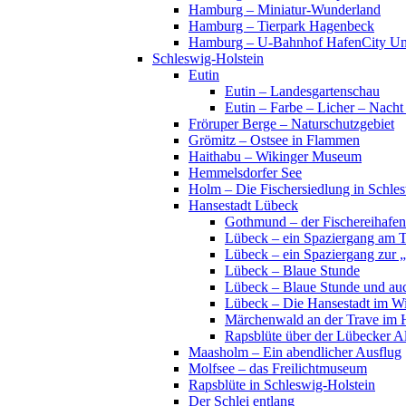
Hamburg – Miniatur-Wunderland
Hamburg – Tierpark Hagenbeck
Hamburg – U-Bahnhof HafenCity Uni
Schleswig-Holstein
Eutin
Eutin – Landesgartenschau
Eutin – Farbe – Licher – Nacht
Fröruper Berge – Naturschutzgebiet
Grömitz – Ostsee in Flammen
Haithabu – Wikinger Museum
Hemmelsdorfer See
Holm – Die Fischersiedlung in Schles
Hansestadt Lübeck
Gothmund – der Fischereihafen
Lübeck – ein Spaziergang am 
Lübeck – ein Spaziergang zur 
Lübeck – Blaue Stunde
Lübeck – Blaue Stunde und au
Lübeck – Die Hansestadt im Wi
Märchenwald an der Trave im 
Rapsblüte über der Lübecker Al
Maasholm – Ein abendlicher Ausflug
Molfsee – das Freilichtmuseum
Rapsblüte in Schleswig-Holstein
Der Schlei entlang