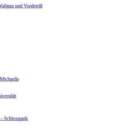
Wallgau und Vorderriß
Michaelis
versität
 – Schlosspark