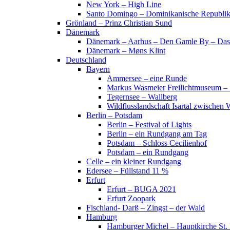
New York – High Line
Santo Domingo – Dominikanische Republi
Grönland – Prinz Christian Sund
Dänemark
Dänemark – Aarhus – Den Gamle By – Das
Dänemark – Møns Klint
Deutschland
Bayern
Ammersee – eine Runde
Markus Wasmeier Freilichtmuseum – 
Tegernsee – Wallberg
Wildflusslandschaft Isartal zwischen 
Berlin – Potsdam
Berlin – Festival of Lights
Berlin – ein Rundgang am Tag
Potsdam – Schloss Cecilienhof
Potsdam – ein Rundgang
Celle – ein kleiner Rundgang
Edersee – Füllstand 11 %
Erfurt
Erfurt – BUGA 2021
Erfurt Zoopark
Fischland- Darß – Zingst – der Wald
Hamburg
Hamburger Michel – Hauptkirche St. 