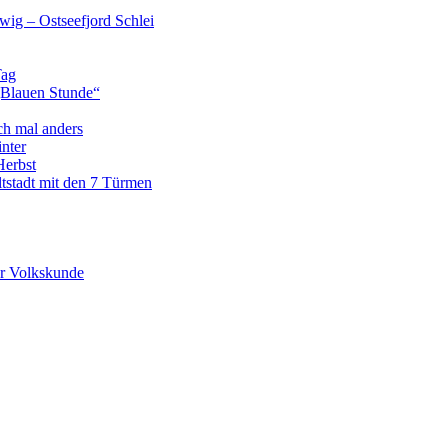
wig – Ostseefjord Schlei
Tag
„Blauen Stunde“
ch mal anders
nter
Herbst
tstadt mit den 7 Türmen
r Volkskunde