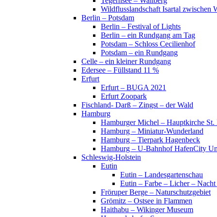
Tegernsee – Wallberg
Wildflusslandschaft Isartal zwischen 
Berlin – Potsdam
Berlin – Festival of Lights
Berlin – ein Rundgang am Tag
Potsdam – Schloss Cecilienhof
Potsdam – ein Rundgang
Celle – ein kleiner Rundgang
Edersee – Füllstand 11 %
Erfurt
Erfurt – BUGA 2021
Erfurt Zoopark
Fischland- Darß – Zingst – der Wald
Hamburg
Hamburger Michel – Hauptkirche St. 
Hamburg – Miniatur-Wunderland
Hamburg – Tierpark Hagenbeck
Hamburg – U-Bahnhof HafenCity Uni
Schleswig-Holstein
Eutin
Eutin – Landesgartenschau
Eutin – Farbe – Licher – Nacht
Fröruper Berge – Naturschutzgebiet
Grömitz – Ostsee in Flammen
Haithabu – Wikinger Museum