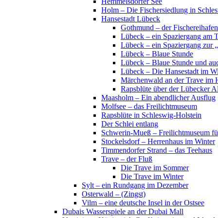
Hemmelsdorfer See
Holm – Die Fischersiedlung in Schles
Hansestadt Lübeck
Gothmund – der Fischereihafen
Lübeck – ein Spaziergang am 
Lübeck – ein Spaziergang zur 
Lübeck – Blaue Stunde
Lübeck – Blaue Stunde und au
Lübeck – Die Hansestadt im Wi
Märchenwald an der Trave im 
Rapsblüte über der Lübecker Al
Maasholm – Ein abendlicher Ausflug
Molfsee – das Freilichtmuseum
Rapsblüte in Schleswig-Holstein
Der Schlei entlang
Schwerin-Mueß – Freilichtmuseum fü
Stockelsdorf – Herrenhaus im Winter
Timmendorfer Strand – das Teehaus
Trave – der Fluß
Die Trave im Sommer
Die Trave im Winter
Sylt – ein Rundgang im Dezember
Osterwald – (Zingst)
Vilm – eine deutsche Insel in der Ostsee
Dubais Wasserspiele an der Dubai Mall