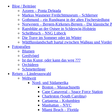
Zum
Blog / Beiträge
Inhalt
Azoren – Ponta Delgada
springen
Markus Wasmeier Freilichtmuseum – Schliersee
Gothmund – ein Rundgang in der alten Fischersiedlung
Norwegen – Bergen-Kirkenes-Bergen – Die klassische Po
Rapsblüte an der Ostsee in Schleswig-Holstein
Schellbruch – NSG Lübeck
Die Trave im Sommer oder im Winter
Wildflusslandschaft Isartal zwischen Wallgau und Vorder
Fotografien
Blumen
Greifvögel
Ist das Kunst, oder kann das weg ???
Orchideen
Schmetterlinge
Reisen – Länderauswahl
Weltweit
Nord- und Südamerika
Boston – Massachusetts
Cape Canaveral – Space Force Station
Charleston (South Carolina)
Cartagena – Kolumbien
Manhattan – NYC
Miami Beach – Florida