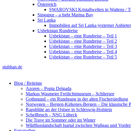
Österreich
SWAROVSKI Kristallwelten in Wattens / Ti
Singapur – a light Marina Bay
Sri Lanka
Immobilien auf Sri Lanka (externer Anbieter
Usbekistan Rundreise
Usbekistan – eine Rundreise – Teil 1
Usbekistan – eine Rundreise – Teil 2
Usbekistan – eine Rundreise – Teil 3
Usbekistan – eine Rundreise – Teil 4
Usbekistan – eine Rundreise – Teil 5
stubhan.de
Blog / Beiträge
Azoren – Ponta Delgada
Markus Wasmeier Freilichtmuseum – Schliersee
Gothmund – ein Rundgang in der alten Fischersiedlung
Norwegen – Bergen-Kirkenes-Bergen – Die klassische Po
Rapsblüte an der Ostsee in Schleswig-Holstein
Schellbruch – NSG Lübeck
Die Trave im Sommer oder im Winter
Wildflusslandschaft Isartal zwischen Wallgau und Vorder
Fotografien