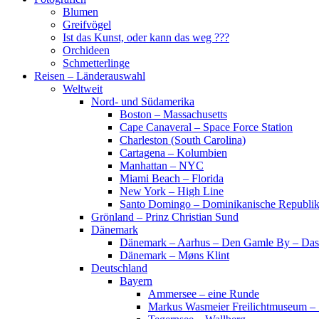
Blumen
Greifvögel
Ist das Kunst, oder kann das weg ???
Orchideen
Schmetterlinge
Reisen – Länderauswahl
Weltweit
Nord- und Südamerika
Boston – Massachusetts
Cape Canaveral – Space Force Station
Charleston (South Carolina)
Cartagena – Kolumbien
Manhattan – NYC
Miami Beach – Florida
New York – High Line
Santo Domingo – Dominikanische Republi
Grönland – Prinz Christian Sund
Dänemark
Dänemark – Aarhus – Den Gamle By – Das
Dänemark – Møns Klint
Deutschland
Bayern
Ammersee – eine Runde
Markus Wasmeier Freilichtmuseum – 