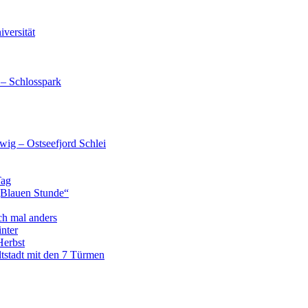
versität
 – Schlosspark
wig – Ostseefjord Schlei
Tag
„Blauen Stunde“
ch mal anders
nter
Herbst
tstadt mit den 7 Türmen