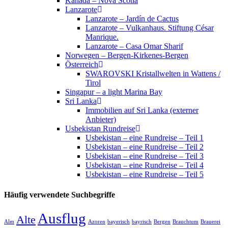
Kanada – Nova Scotia
Lanzarote
Lanzarote – Jardín de Cactus
Lanzarote – Vulkanhaus. Stiftung César
Manrique.
Lanzarote – Casa Omar Sharif
Norwegen – Bergen-Kirkenes-Bergen
Österreich
SWAROVSKI Kristallwelten in Wattens /
Tirol
Singapur – a light Marina Bay
Sri Lanka
Immobilien auf Sri Lanka (externer
Anbieter)
Usbekistan Rundreise
Usbekistan – eine Rundreise – Teil 1
Usbekistan – eine Rundreise – Teil 2
Usbekistan – eine Rundreise – Teil 3
Usbekistan – eine Rundreise – Teil 4
Usbekistan – eine Rundreise – Teil 5
Häufig verwendete Suchbegriffe
Ausflug
Alte
Alm
Azoren
bayerisch
bayrisch
Bergen
Brauchtum
Brauerei