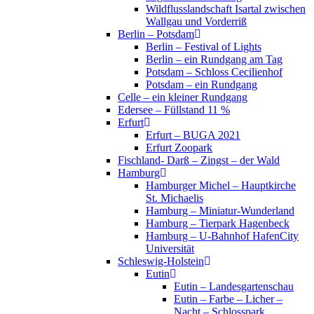
Wildflusslandschaft Isartal zwischen
Wallgau und Vorderriß
Berlin – Potsdam
Berlin – Festival of Lights
Berlin – ein Rundgang am Tag
Potsdam – Schloss Cecilienhof
Potsdam – ein Rundgang
Celle – ein kleiner Rundgang
Edersee – Füllstand 11 %
Erfurt
Erfurt – BUGA 2021
Erfurt Zoopark
Fischland- Darß – Zingst – der Wald
Hamburg
Hamburger Michel – Hauptkirche
St. Michaelis
Hamburg – Miniatur-Wunderland
Hamburg – Tierpark Hagenbeck
Hamburg – U-Bahnhof HafenCity
Universität
Schleswig-Holstein
Eutin
Eutin – Landesgartenschau
Eutin – Farbe – Licher –
Nacht – Schlosspark