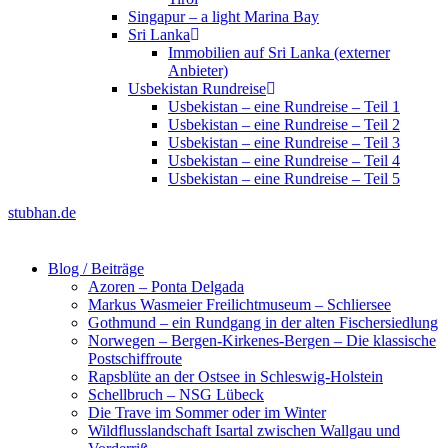
Singapur – a light Marina Bay
Sri Lanka
Immobilien auf Sri Lanka (externer
Anbieter)
Usbekistan Rundreise
Usbekistan – eine Rundreise – Teil 1
Usbekistan – eine Rundreise – Teil 2
Usbekistan – eine Rundreise – Teil 3
Usbekistan – eine Rundreise – Teil 4
Usbekistan – eine Rundreise – Teil 5
stubhan.de
Blog / Beiträge
Azoren – Ponta Delgada
Markus Wasmeier Freilichtmuseum – Schliersee
Gothmund – ein Rundgang in der alten Fischersiedlung
Norwegen – Bergen-Kirkenes-Bergen – Die klassische
Postschiffroute
Rapsblüte an der Ostsee in Schleswig-Holstein
Schellbruch – NSG Lübeck
Die Trave im Sommer oder im Winter
Wildflusslandschaft Isartal zwischen Wallgau und