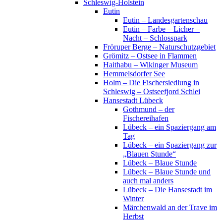
Schleswig-Holstein
Eutin
Eutin – Landesgartenschau
Eutin – Farbe – Licher –
Nacht – Schlosspark
Fröruper Berge – Naturschutzgebiet
Grömitz – Ostsee in Flammen
Haithabu – Wikinger Museum
Hemmelsdorfer See
Holm – Die Fischersiedlung in
Schleswig – Ostseefjord Schlei
Hansestadt Lübeck
Gothmund – der
Fischereihafen
Lübeck – ein Spaziergang am
Tag
Lübeck – ein Spaziergang zur
„Blauen Stunde“
Lübeck – Blaue Stunde
Lübeck – Blaue Stunde und
auch mal anders
Lübeck – Die Hansestadt im
Winter
Märchenwald an der Trave im
Herbst