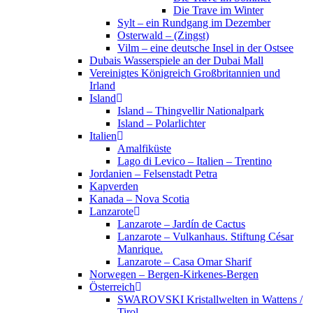
Die Trave im Winter
Sylt – ein Rundgang im Dezember
Osterwald – (Zingst)
Vilm – eine deutsche Insel in der Ostsee
Dubais Wasserspiele an der Dubai Mall
Vereinigtes Königreich Großbritannien und
Irland
Island
Island – Thingvellir Nationalpark
Island – Polarlichter
Italien
Amalfiküste
Lago di Levico – Italien – Trentino
Jordanien – Felsenstadt Petra
Kapverden
Kanada – Nova Scotia
Lanzarote
Lanzarote – Jardín de Cactus
Lanzarote – Vulkanhaus. Stiftung César
Manrique.
Lanzarote – Casa Omar Sharif
Norwegen – Bergen-Kirkenes-Bergen
Österreich
SWAROVSKI Kristallwelten in Wattens /
Tirol