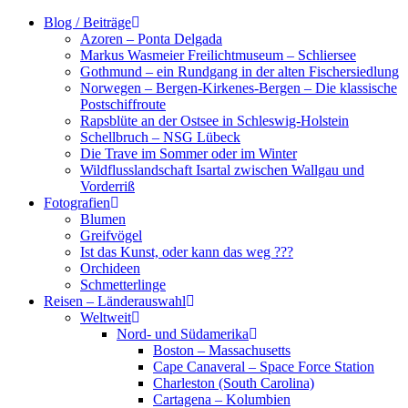
Zum
Blog / Beiträge
Inhalt
Azoren – Ponta Delgada
springen
Markus Wasmeier Freilichtmuseum – Schliersee
Gothmund – ein Rundgang in der alten Fischersiedlung
Norwegen – Bergen-Kirkenes-Bergen – Die klassische
Postschiffroute
Rapsblüte an der Ostsee in Schleswig-Holstein
Schellbruch – NSG Lübeck
Die Trave im Sommer oder im Winter
Wildflusslandschaft Isartal zwischen Wallgau und
Vorderriß
Fotografien
Blumen
Greifvögel
Ist das Kunst, oder kann das weg ???
Orchideen
Schmetterlinge
Reisen – Länderauswahl
Weltweit
Nord- und Südamerika
Boston – Massachusetts
Cape Canaveral – Space Force Station
Charleston (South Carolina)
Cartagena – Kolumbien