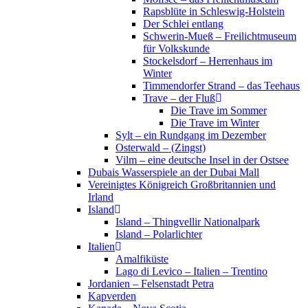
Rapsblüte in Schleswig-Holstein
Der Schlei entlang
Schwerin-Mueß – Freilichtmuseum
für Volkskunde
Stockelsdorf – Herrenhaus im
Winter
Timmendorfer Strand – das Teehaus
Trave – der Fluß
Die Trave im Sommer
Die Trave im Winter
Sylt – ein Rundgang im Dezember
Osterwald – (Zingst)
Vilm – eine deutsche Insel in der Ostsee
Dubais Wasserspiele an der Dubai Mall
Vereinigtes Königreich Großbritannien und
Irland
Island
Island – Thingvellir Nationalpark
Island – Polarlichter
Italien
Amalfiküste
Lago di Levico – Italien – Trentino
Jordanien – Felsenstadt Petra
Kapverden