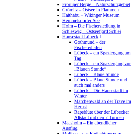
Fröruper Berge – Naturschutzgebiet
Grömitz – Ostsee in Flammen
Haithabu – Wikinger Museum
Hemmelsdorfer See
Holm – Die Fischersiedlung in
Schleswig – Ostseefjord Schlei
Hansestadt Lübeck
Gothmund – der
Fischereihafen
Lübeck – ein Spaziergang am
Tag
Lübeck – ein Spaziergang zur
„Blauen Stunde“
Lübeck – Blaue Stunde
Lübeck – Blaue Stunde und
auch mal anders
Lübeck – Die Hansestadt im
Winter
Märchenwald an der Trave im
Herbst
Rapsblüte über der Lübecker
Altstadt mit den 7 Türmen
Maasholm – Ein abendlicher
Ausflug
Molfsee – das Freilichtmuseum