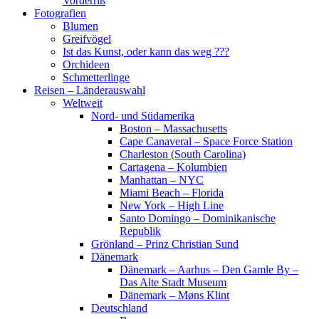
Vorderriß
Fotografien
Blumen
Greifvögel
Ist das Kunst, oder kann das weg ???
Orchideen
Schmetterlinge
Reisen – Länderauswahl
Weltweit
Nord- und Südamerika
Boston – Massachusetts
Cape Canaveral – Space Force Station
Charleston (South Carolina)
Cartagena – Kolumbien
Manhattan – NYC
Miami Beach – Florida
New York – High Line
Santo Domingo – Dominikanische
Republik
Grönland – Prinz Christian Sund
Dänemark
Dänemark – Aarhus – Den Gamle By –
Das Alte Stadt Museum
Dänemark – Møns Klint
Deutschland