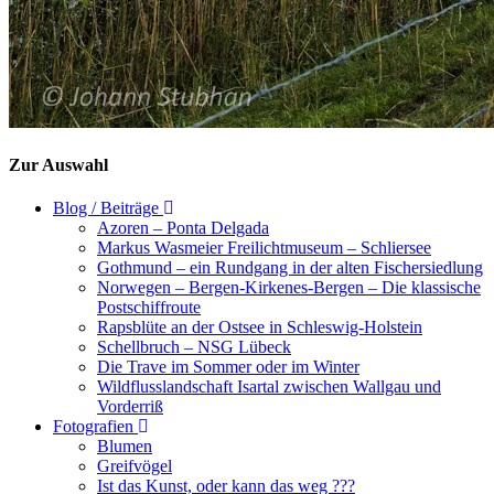
Zur Auswahl
Blog / Beiträge
Azoren – Ponta Delgada
Markus Wasmeier Freilichtmuseum – Schliersee
Gothmund – ein Rundgang in der alten Fischersiedlung
Norwegen – Bergen-Kirkenes-Bergen – Die klassische
Postschiffroute
Rapsblüte an der Ostsee in Schleswig-Holstein
Schellbruch – NSG Lübeck
Die Trave im Sommer oder im Winter
Wildflusslandschaft Isartal zwischen Wallgau und
Vorderriß
Fotografien
Blumen
Greifvögel
Ist das Kunst, oder kann das weg ???