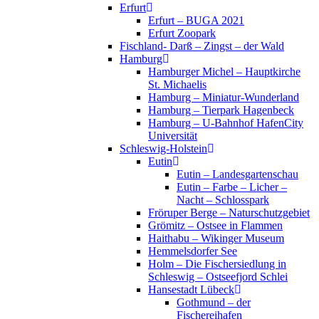
Erfurt
Erfurt – BUGA 2021
Erfurt Zoopark
Fischland- Darß – Zingst – der Wald
Hamburg
Hamburger Michel – Hauptkirche
St. Michaelis
Hamburg – Miniatur-Wunderland
Hamburg – Tierpark Hagenbeck
Hamburg – U-Bahnhof HafenCity
Universität
Schleswig-Holstein
Eutin
Eutin – Landesgartenschau
Eutin – Farbe – Licher –
Nacht – Schlosspark
Fröruper Berge – Naturschutzgebiet
Grömitz – Ostsee in Flammen
Haithabu – Wikinger Museum
Hemmelsdorfer See
Holm – Die Fischersiedlung in
Schleswig – Ostseefjord Schlei
Hansestadt Lübeck
Gothmund – der
Fischereihafen