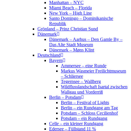
Manhattan – NYC
Miami Beach – Florida
New York – High Line
Santo Domingo – Dominikanische
Republik
Grönland – Prinz Christian Sund
Dänemark
Dänemark – Aarhus – Den Gamle By –
Das Alte Stadt Museum
Dänemark – Møns Klint
Deutschland
Bayern
Ammersee – eine Runde
Markus Wasmeier Freilichtmuseum
– Schliersee
Tegernsee – Wallberg
Wildflusslandschaft Isartal zwischen
Wallgau und Vorderriß
Berlin – Potsdam
Berlin – Festival of Lights
Berlin – ein Rundgang am Tag
Potsdam – Schloss Cecilienhof
Potsdam – ein Rundgang
Celle – ein kleiner Rundgang
Edersee – Füllstand 11 %