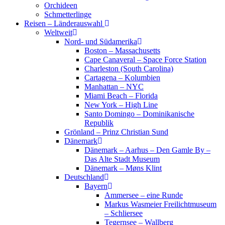
Orchideen
Schmetterlinge
Reisen – Länderauswahl
Weltweit
Nord- und Südamerika
Boston – Massachusetts
Cape Canaveral – Space Force Station
Charleston (South Carolina)
Cartagena – Kolumbien
Manhattan – NYC
Miami Beach – Florida
New York – High Line
Santo Domingo – Dominikanische
Republik
Grönland – Prinz Christian Sund
Dänemark
Dänemark – Aarhus – Den Gamle By –
Das Alte Stadt Museum
Dänemark – Møns Klint
Deutschland
Bayern
Ammersee – eine Runde
Markus Wasmeier Freilichtmuseum
– Schliersee
Tegernsee – Wallberg