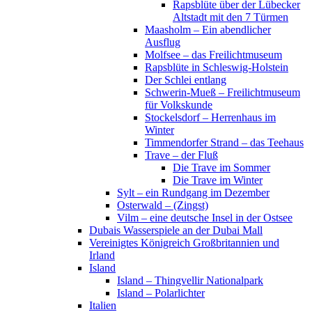
Rapsblüte über der Lübecker
Altstadt mit den 7 Türmen
Maasholm – Ein abendlicher
Ausflug
Molfsee – das Freilichtmuseum
Rapsblüte in Schleswig-Holstein
Der Schlei entlang
Schwerin-Mueß – Freilichtmuseum
für Volkskunde
Stockelsdorf – Herrenhaus im
Winter
Timmendorfer Strand – das Teehaus
Trave – der Fluß
Die Trave im Sommer
Die Trave im Winter
Sylt – ein Rundgang im Dezember
Osterwald – (Zingst)
Vilm – eine deutsche Insel in der Ostsee
Dubais Wasserspiele an der Dubai Mall
Vereinigtes Königreich Großbritannien und
Irland
Island
Island – Thingvellir Nationalpark
Island – Polarlichter
Italien