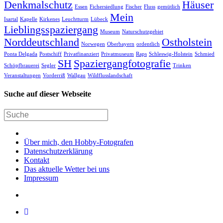
Denkmalschutz
Häuser
Essen
Fichersiedlung
Fischer
Fluss
gemütlich
Mein
Isartal
Kapelle
Kirkenes
Leuchtturm
Lübeck
Lieblingsspaziergang
Museum
Naturschutzgebiet
Norddeutschland
Ostholstein
Norwegen
Oberbayern
ordentlich
Ponta Delgada
Postschiff
Privatfinanziert
Privatmuseum
Raps
Schleswig-Holstein
Schmied
SH
Spaziergangfotografie
Schöpfbrauerei
Segler
Trinken
Veranstaltungen
Vorderriß
Wallgau
Wildflusslandschaft
Suche auf dieser Webseite
Über mich, den Hobby-Fotografen
Datenschutzerklärung
Kontakt
Das aktuelle Wetter bei uns
Impressum