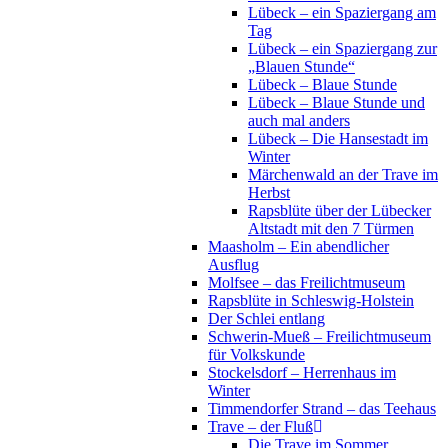
Lübeck – ein Spaziergang am
Tag
Lübeck – ein Spaziergang zur
„Blauen Stunde“
Lübeck – Blaue Stunde
Lübeck – Blaue Stunde und
auch mal anders
Lübeck – Die Hansestadt im
Winter
Märchenwald an der Trave im
Herbst
Rapsblüte über der Lübecker
Altstadt mit den 7 Türmen
Maasholm – Ein abendlicher
Ausflug
Molfsee – das Freilichtmuseum
Rapsblüte in Schleswig-Holstein
Der Schlei entlang
Schwerin-Mueß – Freilichtmuseum
für Volkskunde
Stockelsdorf – Herrenhaus im
Winter
Timmendorfer Strand – das Teehaus
Trave – der Fluß
Die Trave im Sommer