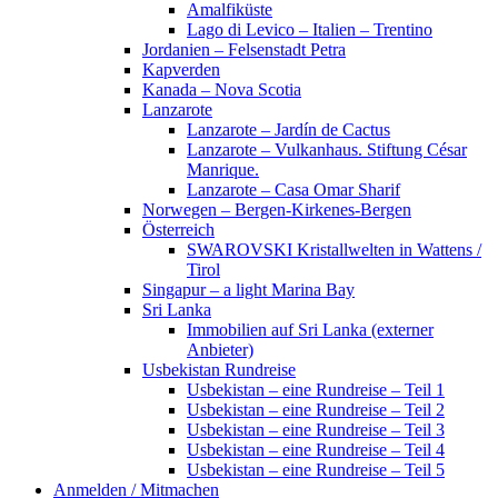
Amalfiküste
Lago di Levico – Italien – Trentino
Jordanien – Felsenstadt Petra
Kapverden
Kanada – Nova Scotia
Lanzarote
Lanzarote – Jardín de Cactus
Lanzarote – Vulkanhaus. Stiftung César
Manrique.
Lanzarote – Casa Omar Sharif
Norwegen – Bergen-Kirkenes-Bergen
Österreich
SWAROVSKI Kristallwelten in Wattens /
Tirol
Singapur – a light Marina Bay
Sri Lanka
Immobilien auf Sri Lanka (externer
Anbieter)
Usbekistan Rundreise
Usbekistan – eine Rundreise – Teil 1
Usbekistan – eine Rundreise – Teil 2
Usbekistan – eine Rundreise – Teil 3
Usbekistan – eine Rundreise – Teil 4
Usbekistan – eine Rundreise – Teil 5
Anmelden / Mitmachen