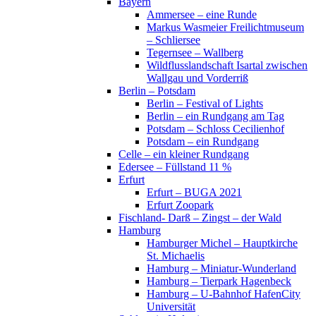
Bayern
Ammersee – eine Runde
Markus Wasmeier Freilichtmuseum
– Schliersee
Tegernsee – Wallberg
Wildflusslandschaft Isartal zwischen
Wallgau und Vorderriß
Berlin – Potsdam
Berlin – Festival of Lights
Berlin – ein Rundgang am Tag
Potsdam – Schloss Cecilienhof
Potsdam – ein Rundgang
Celle – ein kleiner Rundgang
Edersee – Füllstand 11 %
Erfurt
Erfurt – BUGA 2021
Erfurt Zoopark
Fischland- Darß – Zingst – der Wald
Hamburg
Hamburger Michel – Hauptkirche
St. Michaelis
Hamburg – Miniatur-Wunderland
Hamburg – Tierpark Hagenbeck
Hamburg – U-Bahnhof HafenCity
Universität