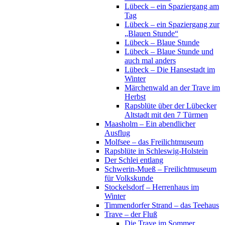
Lübeck – ein Spaziergang am
Tag
Lübeck – ein Spaziergang zur
„Blauen Stunde“
Lübeck – Blaue Stunde
Lübeck – Blaue Stunde und
auch mal anders
Lübeck – Die Hansestadt im
Winter
Märchenwald an der Trave im
Herbst
Rapsblüte über der Lübecker
Altstadt mit den 7 Türmen
Maasholm – Ein abendlicher
Ausflug
Molfsee – das Freilichtmuseum
Rapsblüte in Schleswig-Holstein
Der Schlei entlang
Schwerin-Mueß – Freilichtmuseum
für Volkskunde
Stockelsdorf – Herrenhaus im
Winter
Timmendorfer Strand – das Teehaus
Trave – der Fluß
Die Trave im Sommer