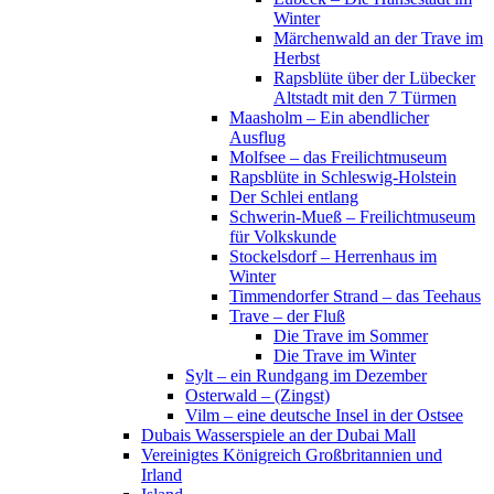
Winter
Märchenwald an der Trave im
Herbst
Rapsblüte über der Lübecker
Altstadt mit den 7 Türmen
Maasholm – Ein abendlicher
Ausflug
Molfsee – das Freilichtmuseum
Rapsblüte in Schleswig-Holstein
Der Schlei entlang
Schwerin-Mueß – Freilichtmuseum
für Volkskunde
Stockelsdorf – Herrenhaus im
Winter
Timmendorfer Strand – das Teehaus
Trave – der Fluß
Die Trave im Sommer
Die Trave im Winter
Sylt – ein Rundgang im Dezember
Osterwald – (Zingst)
Vilm – eine deutsche Insel in der Ostsee
Dubais Wasserspiele an der Dubai Mall
Vereinigtes Königreich Großbritannien und
Irland