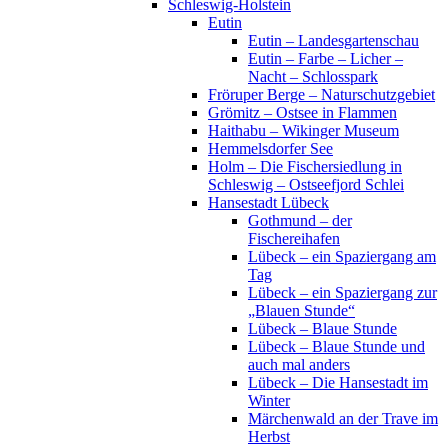
Schleswig-Holstein
Eutin
Eutin – Landesgartenschau
Eutin – Farbe – Licher –
Nacht – Schlosspark
Fröruper Berge – Naturschutzgebiet
Grömitz – Ostsee in Flammen
Haithabu – Wikinger Museum
Hemmelsdorfer See
Holm – Die Fischersiedlung in
Schleswig – Ostseefjord Schlei
Hansestadt Lübeck
Gothmund – der
Fischereihafen
Lübeck – ein Spaziergang am
Tag
Lübeck – ein Spaziergang zur
„Blauen Stunde“
Lübeck – Blaue Stunde
Lübeck – Blaue Stunde und
auch mal anders
Lübeck – Die Hansestadt im
Winter
Märchenwald an der Trave im
Herbst