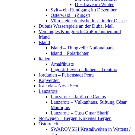
Die Trave im Winter
Sylt – ein Rundgang im Dezember
Osterwald – (Zingst)
Vilm – eine deutsche Insel in der Ostsee
Dubais Wasserspiele an der Dubai Mall
Vereinigtes Königreich Großbritannien und
Irland
Island
Island – Thingvellir Nationalpark
Island – Polarlichter
Italien
Amalfiküste
Lago di Levico – Italien – Trentino
Jordanien – Felsenstadt Petra
Kapverden
Kanada – Nova Scotia
Lanzarote
Lanzarote – Jardín de Cactus
Lanzarote – Vulkanhaus. Stiftung César
Manrique.
Lanzarote – Casa Omar Sharif
Norwegen – Bergen-Kirkenes-Bergen
Österreich
SWAROVSKI Kristallwelten in Wattens /
Tirol