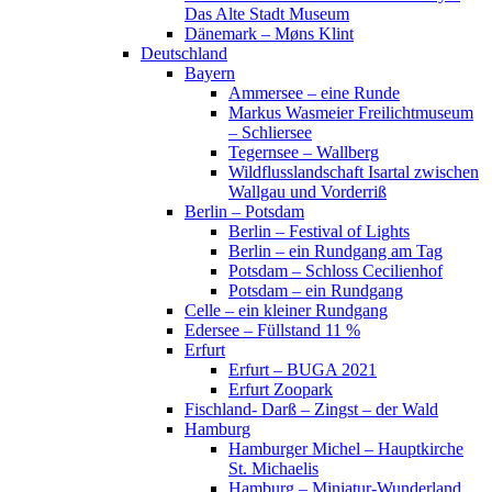
Das Alte Stadt Museum
Dänemark – Møns Klint
Deutschland
Bayern
Ammersee – eine Runde
Markus Wasmeier Freilichtmuseum
– Schliersee
Tegernsee – Wallberg
Wildflusslandschaft Isartal zwischen
Wallgau und Vorderriß
Berlin – Potsdam
Berlin – Festival of Lights
Berlin – ein Rundgang am Tag
Potsdam – Schloss Cecilienhof
Potsdam – ein Rundgang
Celle – ein kleiner Rundgang
Edersee – Füllstand 11 %
Erfurt
Erfurt – BUGA 2021
Erfurt Zoopark
Fischland- Darß – Zingst – der Wald
Hamburg
Hamburger Michel – Hauptkirche
St. Michaelis
Hamburg – Miniatur-Wunderland