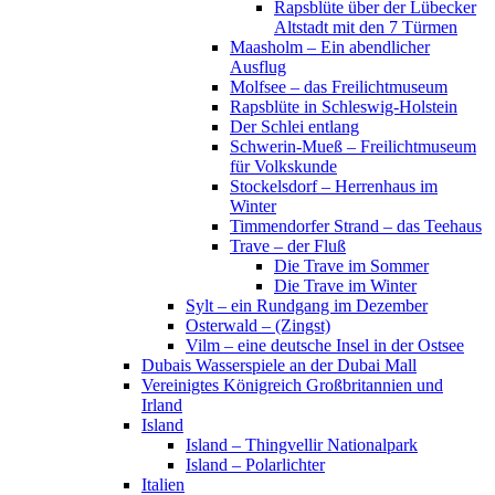
Rapsblüte über der Lübecker
Altstadt mit den 7 Türmen
Maasholm – Ein abendlicher
Ausflug
Molfsee – das Freilichtmuseum
Rapsblüte in Schleswig-Holstein
Der Schlei entlang
Schwerin-Mueß – Freilichtmuseum
für Volkskunde
Stockelsdorf – Herrenhaus im
Winter
Timmendorfer Strand – das Teehaus
Trave – der Fluß
Die Trave im Sommer
Die Trave im Winter
Sylt – ein Rundgang im Dezember
Osterwald – (Zingst)
Vilm – eine deutsche Insel in der Ostsee
Dubais Wasserspiele an der Dubai Mall
Vereinigtes Königreich Großbritannien und
Irland
Island
Island – Thingvellir Nationalpark
Island – Polarlichter
Italien