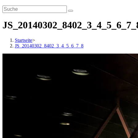
JS_20140302_8402_3_4_5_6_7_
Startseite
>
JS_20140302_8402_3_4_5_6_7_8