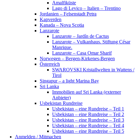
Amalfiküste
Lago di Levico – Italien – Trentino
Jordanien – Felsenstadt Petra
Kapverden
Kanada – Nova Scotia
Lanzarote
Lanzarote – Jardín de Cactus
Lanzarote – Vulkanhaus. Stiftung César
Manrique.
Lanzarote – Casa Omar Sharif
Norwegen – Bergen-Kirkenes-Bergen
Österreich
SWAROVSKI Kristallwelten in Wattens /
Tirol
Singapur – a light Marina Bay
Sri Lanka
Immobilien auf Sri Lanka (externer
Anbieter)
Usbekistan Rundreise
Usbekistan – eine Rundreise – Teil 1
Usbekistan – eine Rundreise – Teil 2
Usbekistan – eine Rundreise – Teil 3
Usbekistan – eine Rundreise – Teil 4
Usbekistan – eine Rundreise – Teil 5
Anmelden / Mitmachen