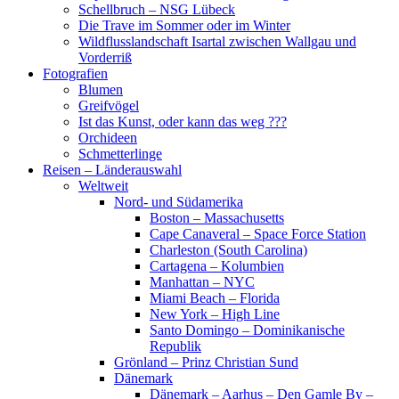
Schellbruch – NSG Lübeck
Die Trave im Sommer oder im Winter
Wildflusslandschaft Isartal zwischen Wallgau und
Vorderriß
Fotografien
Blumen
Greifvögel
Ist das Kunst, oder kann das weg ???
Orchideen
Schmetterlinge
Reisen – Länderauswahl
Weltweit
Nord- und Südamerika
Boston – Massachusetts
Cape Canaveral – Space Force Station
Charleston (South Carolina)
Cartagena – Kolumbien
Manhattan – NYC
Miami Beach – Florida
New York – High Line
Santo Domingo – Dominikanische
Republik
Grönland – Prinz Christian Sund
Dänemark
Dänemark – Aarhus – Den Gamle By –