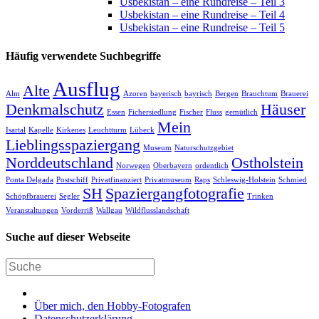
Usbekistan – eine Rundreise – Teil 3
Usbekistan – eine Rundreise – Teil 4
Usbekistan – eine Rundreise – Teil 5
Häufig verwendete Suchbegriffe
Ausflug
Alte
Alm
Azoren
bayerisch
bayrisch
Bergen
Brauchtum
Brauerei
Denkmalschutz
Häuser
Essen
Fichersiedlung
Fischer
Fluss
gemütlich
Mein
Isartal
Kapelle
Kirkenes
Leuchtturm
Lübeck
Lieblingsspaziergang
Museum
Naturschutzgebiet
Norddeutschland
Ostholstein
Norwegen
Oberbayern
ordentlich
Ponta Delgada
Postschiff
Privatfinanziert
Privatmuseum
Raps
Schleswig-Holstein
Schmied
SH
Spaziergangfotografie
Schöpfbrauerei
Segler
Trinken
Veranstaltungen
Vorderriß
Wallgau
Wildflusslandschaft
Suche auf dieser Webseite
Über mich, den Hobby-Fotografen
Datenschutzerklärung