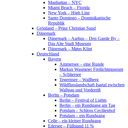
Manhattan – NYC
Miami Beach – Florida
New York – High Line
Santo Domingo – Dominikanische
Republik
Grönland – Prinz Christian Sund
Dänemark
Dänemark – Aarhus – Den Gamle By –
Das Alte Stadt Museum
Dänemark – Møns Klint
Deutschland
Bayern
Ammersee – eine Runde
Markus Wasmeier Freilichtmuseum
– Schliersee
Tegernsee – Wallberg
Wildflusslandschaft Isartal zwischen
Wallgau und Vorderriß
Berlin – Potsdam
Berlin – Festival of Lights
Berlin – ein Rundgang am Tag
Potsdam – Schloss Cecilienhof
Potsdam – ein Rundgang
Celle – ein kleiner Rundgang
Edersee – Füllstand 11 %