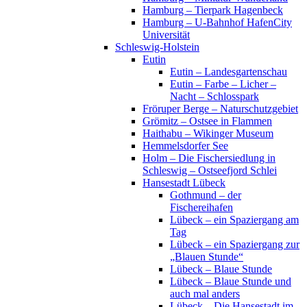
Hamburg – Tierpark Hagenbeck
Hamburg – U-Bahnhof HafenCity
Universität
Schleswig-Holstein
Eutin
Eutin – Landesgartenschau
Eutin – Farbe – Licher –
Nacht – Schlosspark
Fröruper Berge – Naturschutzgebiet
Grömitz – Ostsee in Flammen
Haithabu – Wikinger Museum
Hemmelsdorfer See
Holm – Die Fischersiedlung in
Schleswig – Ostseefjord Schlei
Hansestadt Lübeck
Gothmund – der
Fischereihafen
Lübeck – ein Spaziergang am
Tag
Lübeck – ein Spaziergang zur
„Blauen Stunde“
Lübeck – Blaue Stunde
Lübeck – Blaue Stunde und
auch mal anders
Lübeck – Die Hansestadt im