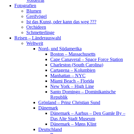
Vorderriß
Fotografien
Blumen
Greifvögel
Ist das Kunst, oder kann das weg ???
Orchideen
Schmetterlinge
Reisen – Länderauswahl
Weltweit
Nord- und Südamerika
Boston – Massachusetts
Cape Canaveral – Space Force Station
Charleston (South Carolina)
Cartagena – Kolumbien
Manhattan – NYC
Miami Beach – Florida
New York – High Line
Santo Domingo – Dominikanische
Republik
Grönland – Prinz Christian Sund
Dänemark
Dänemark – Aarhus – Den Gamle By –
Das Alte Stadt Museum
Dänemark – Møns Klint
Deutschland