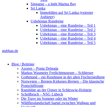
Singapur – a light Marina Bay
Sri Lanka
Immobilien auf Sri Lanka (externer
Anbieter)
Usbekistan Rundreise
Usbekistan – eine Rundreise – Teil 1
Usbekistan – eine Rundreise – Teil 2
Usbekistan – eine Rundreise – Teil 3
Usbekistan – eine Rundreise – Teil 4
Usbekistan – eine Rundreise – Teil 5
stubhan.de
Blog / Beiträge
Azoren – Ponta Delgada
Markus Wasmeier Freilichtmuseum – Schliersee
Gothmund – ein Rundgang in der alten Fischersiedlung
Norwegen – Bergen-Kirkenes-Bergen – Die klassische
Postschiffroute
Rapsblüte an der Ostsee in Schleswig-Holstein
Schellbruch – NSG Lübeck
Die Trave im Sommer oder im Winter
Wildflusslandschaft Isartal zwischen Wallgau und