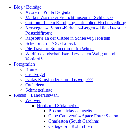
Zum
Blog / Beiträge
Inhalt
Azoren – Ponta Delgada
springen
Markus Wasmeier Freilichtmuseum – Schliersee
Gothmund – ein Rundgang in der alten Fischersiedlung
Norwegen – Bergen-Kirkenes-Bergen – Die klassische
Postschiffroute
Rapsblüte an der Ostsee in Schleswig-Holstein
Schellbruch – NSG Lübeck
Die Trave im Sommer oder im Winter
Wildflusslandschaft Isartal zwischen Wallgau und
Vorderriß
Fotografien
Blumen
Greifvögel
Ist das Kunst, oder kann das weg ???
Orchideen
Schmetterlinge
Reisen – Länderauswahl
Weltweit
Nord- und Südamerika
Boston – Massachusetts
Cape Canaveral – Space Force Station
Charleston (South Carolina)
Cartagena – Kolumbien