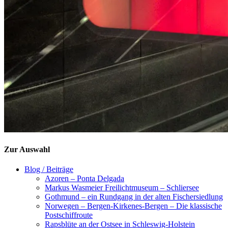
Zur Auswahl
Blog / Beiträge
Azoren – Ponta Delgada
Markus Wasmeier Freilichtmuseum – Schliersee
Gothmund – ein Rundgang in der alten Fischersiedlung
Norwegen – Bergen-Kirkenes-Bergen – Die klassische
Postschiffroute
Rapsblüte an der Ostsee in Schleswig-Holstein