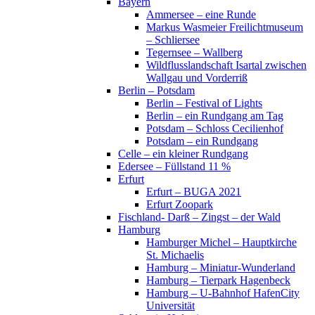
Bayern
Ammersee – eine Runde
Markus Wasmeier Freilichtmuseum
– Schliersee
Tegernsee – Wallberg
Wildflusslandschaft Isartal zwischen
Wallgau und Vorderriß
Berlin – Potsdam
Berlin – Festival of Lights
Berlin – ein Rundgang am Tag
Potsdam – Schloss Cecilienhof
Potsdam – ein Rundgang
Celle – ein kleiner Rundgang
Edersee – Füllstand 11 %
Erfurt
Erfurt – BUGA 2021
Erfurt Zoopark
Fischland- Darß – Zingst – der Wald
Hamburg
Hamburger Michel – Hauptkirche
St. Michaelis
Hamburg – Miniatur-Wunderland
Hamburg – Tierpark Hagenbeck
Hamburg – U-Bahnhof HafenCity
Universität