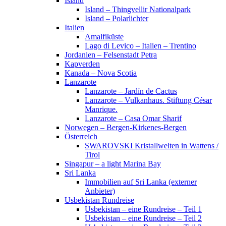
Island
Island – Thingvellir Nationalpark
Island – Polarlichter
Italien
Amalfiküste
Lago di Levico – Italien – Trentino
Jordanien – Felsenstadt Petra
Kapverden
Kanada – Nova Scotia
Lanzarote
Lanzarote – Jardín de Cactus
Lanzarote – Vulkanhaus. Stiftung César
Manrique.
Lanzarote – Casa Omar Sharif
Norwegen – Bergen-Kirkenes-Bergen
Österreich
SWAROVSKI Kristallwelten in Wattens /
Tirol
Singapur – a light Marina Bay
Sri Lanka
Immobilien auf Sri Lanka (externer
Anbieter)
Usbekistan Rundreise
Usbekistan – eine Rundreise – Teil 1
Usbekistan – eine Rundreise – Teil 2