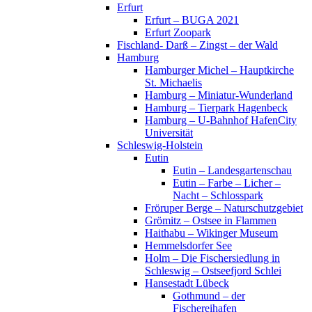
Erfurt
Erfurt – BUGA 2021
Erfurt Zoopark
Fischland- Darß – Zingst – der Wald
Hamburg
Hamburger Michel – Hauptkirche
St. Michaelis
Hamburg – Miniatur-Wunderland
Hamburg – Tierpark Hagenbeck
Hamburg – U-Bahnhof HafenCity
Universität
Schleswig-Holstein
Eutin
Eutin – Landesgartenschau
Eutin – Farbe – Licher –
Nacht – Schlosspark
Fröruper Berge – Naturschutzgebiet
Grömitz – Ostsee in Flammen
Haithabu – Wikinger Museum
Hemmelsdorfer See
Holm – Die Fischersiedlung in
Schleswig – Ostseefjord Schlei
Hansestadt Lübeck
Gothmund – der
Fischereihafen