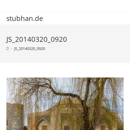
Zum
Inhalt
stubhan.de
springen
JS_20140320_0920
>
JS_20140320_0920