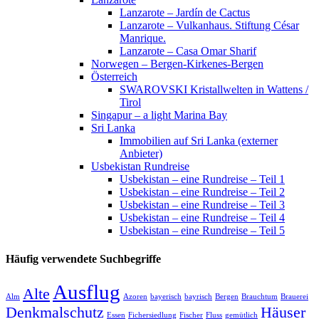
Lanzarote – Jardín de Cactus
Lanzarote – Vulkanhaus. Stiftung César
Manrique.
Lanzarote – Casa Omar Sharif
Norwegen – Bergen-Kirkenes-Bergen
Österreich
SWAROVSKI Kristallwelten in Wattens /
Tirol
Singapur – a light Marina Bay
Sri Lanka
Immobilien auf Sri Lanka (externer
Anbieter)
Usbekistan Rundreise
Usbekistan – eine Rundreise – Teil 1
Usbekistan – eine Rundreise – Teil 2
Usbekistan – eine Rundreise – Teil 3
Usbekistan – eine Rundreise – Teil 4
Usbekistan – eine Rundreise – Teil 5
Häufig verwendete Suchbegriffe
Ausflug
Alte
Alm
Azoren
bayerisch
bayrisch
Bergen
Brauchtum
Brauerei
Denkmalschutz
Häuser
Essen
Fichersiedlung
Fischer
Fluss
gemütlich