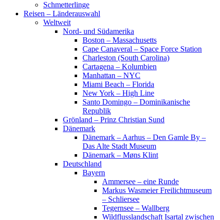
Schmetterlinge
Reisen – Länderauswahl
Weltweit
Nord- und Südamerika
Boston – Massachusetts
Cape Canaveral – Space Force Station
Charleston (South Carolina)
Cartagena – Kolumbien
Manhattan – NYC
Miami Beach – Florida
New York – High Line
Santo Domingo – Dominikanische
Republik
Grönland – Prinz Christian Sund
Dänemark
Dänemark – Aarhus – Den Gamle By –
Das Alte Stadt Museum
Dänemark – Møns Klint
Deutschland
Bayern
Ammersee – eine Runde
Markus Wasmeier Freilichtmuseum
– Schliersee
Tegernsee – Wallberg
Wildflusslandschaft Isartal zwischen