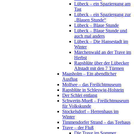
Lübeck – ein Spaziergang am
Tag
Lübeck – ein Spaziergang zur
„Blauen Stunde“
Lübeck – Blaue Stunde
Lübeck – Blaue Stunde und
auch mal anders
Lübeck – Die Hansestadt im
Winter
Märchenwald an der Trave im
Herbst
Rapsblüte über der Lübecker
Altstadt mit den 7 Türmen
Maasholm – Ein abendlicher
Ausflug
Molfsee – das Freilichtmuseum
Rapsblüte in Schleswig-Holstein
Der Schlei entlang
Schwerin-Mueß – Freilichtmuseum
für Volkskunde
Stockelsdorf – Herrenhaus im
Winter
Timmendorfer Strand – das Teehaus
Trave – der Fluß
Die Trave im Sommer