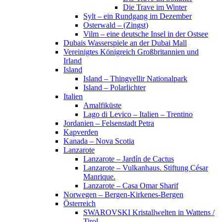
Die Trave im Winter
Sylt – ein Rundgang im Dezember
Osterwald – (Zingst)
Vilm – eine deutsche Insel in der Ostsee
Dubais Wasserspiele an der Dubai Mall
Vereinigtes Königreich Großbritannien und
Irland
Island
Island – Thingvellir Nationalpark
Island – Polarlichter
Italien
Amalfiküste
Lago di Levico – Italien – Trentino
Jordanien – Felsenstadt Petra
Kapverden
Kanada – Nova Scotia
Lanzarote
Lanzarote – Jardín de Cactus
Lanzarote – Vulkanhaus. Stiftung César
Manrique.
Lanzarote – Casa Omar Sharif
Norwegen – Bergen-Kirkenes-Bergen
Österreich
SWAROVSKI Kristallwelten in Wattens /
Tirol