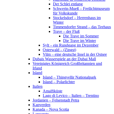
Der Schlei entlang
Schwerin-Mueß – Freilichtmuseum
für Volkskunde
Stockelsdorf – Herrenhaus im
Winter
Timmendorfer Strand – das Teehaus
Trave – der Fluß
Die Trave im Sommer
Die Trave im Winter
Sylt – ein Rundgang im Dezember
Osterwald – (Zingst)
Vilm – eine deutsche Insel in der Ostsee
Dubais Wasserspiele an der Dubai Mall
Vereinigtes Königreich Großbritannien und
Irland
Island
Island – Thingvellir Nationalpark
Island – Polarlichter
Italien
Amalfiküste
Lago di Levico – Italien – Trentino
Jordanien – Felsenstadt Petra
Kapverden
Kanada – Nova Scotia
Lanzarote