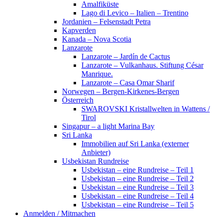
Amalfiküste
Lago di Levico – Italien – Trentino
Jordanien – Felsenstadt Petra
Kapverden
Kanada – Nova Scotia
Lanzarote
Lanzarote – Jardín de Cactus
Lanzarote – Vulkanhaus. Stiftung César
Manrique.
Lanzarote – Casa Omar Sharif
Norwegen – Bergen-Kirkenes-Bergen
Österreich
SWAROVSKI Kristallwelten in Wattens /
Tirol
Singapur – a light Marina Bay
Sri Lanka
Immobilien auf Sri Lanka (externer
Anbieter)
Usbekistan Rundreise
Usbekistan – eine Rundreise – Teil 1
Usbekistan – eine Rundreise – Teil 2
Usbekistan – eine Rundreise – Teil 3
Usbekistan – eine Rundreise – Teil 4
Usbekistan – eine Rundreise – Teil 5
Anmelden / Mitmachen