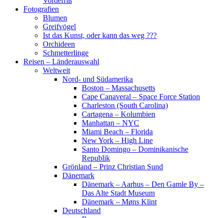
Vorderriß
Fotografien
Blumen
Greifvögel
Ist das Kunst, oder kann das weg ???
Orchideen
Schmetterlinge
Reisen – Länderauswahl
Weltweit
Nord- und Südamerika
Boston – Massachusetts
Cape Canaveral – Space Force Station
Charleston (South Carolina)
Cartagena – Kolumbien
Manhattan – NYC
Miami Beach – Florida
New York – High Line
Santo Domingo – Dominikanische
Republik
Grönland – Prinz Christian Sund
Dänemark
Dänemark – Aarhus – Den Gamle By –
Das Alte Stadt Museum
Dänemark – Møns Klint
Deutschland