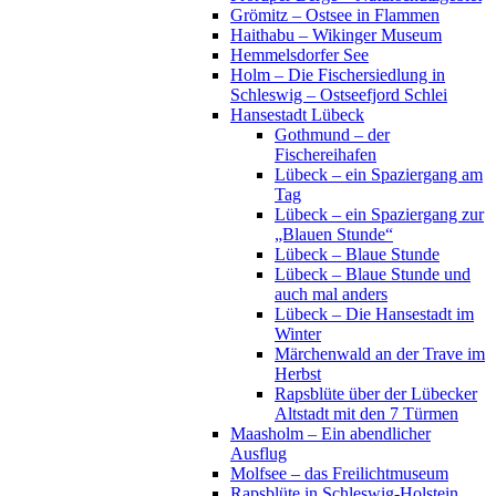
Grömitz – Ostsee in Flammen
Haithabu – Wikinger Museum
Hemmelsdorfer See
Holm – Die Fischersiedlung in
Schleswig – Ostseefjord Schlei
Hansestadt Lübeck
Gothmund – der
Fischereihafen
Lübeck – ein Spaziergang am
Tag
Lübeck – ein Spaziergang zur
„Blauen Stunde“
Lübeck – Blaue Stunde
Lübeck – Blaue Stunde und
auch mal anders
Lübeck – Die Hansestadt im
Winter
Märchenwald an der Trave im
Herbst
Rapsblüte über der Lübecker
Altstadt mit den 7 Türmen
Maasholm – Ein abendlicher
Ausflug
Molfsee – das Freilichtmuseum
Rapsblüte in Schleswig-Holstein