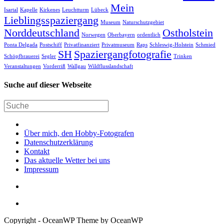
Mein
Isartal
Kapelle
Kirkenes
Leuchtturm
Lübeck
Lieblingsspaziergang
Museum
Naturschutzgebiet
Norddeutschland
Ostholstein
Norwegen
Oberbayern
ordentlich
Ponta Delgada
Postschiff
Privatfinanziert
Privatmuseum
Raps
Schleswig-Holstein
Schmied
SH
Spaziergangfotografie
Schöpfbrauerei
Segler
Trinken
Veranstaltungen
Vorderriß
Wallgau
Wildflusslandschaft
Suche auf dieser Webseite
Über mich, den Hobby-Fotografen
Datenschutzerklärung
Kontakt
Das aktuelle Wetter bei uns
Impressum
Copyright - OceanWP Theme by OceanWP