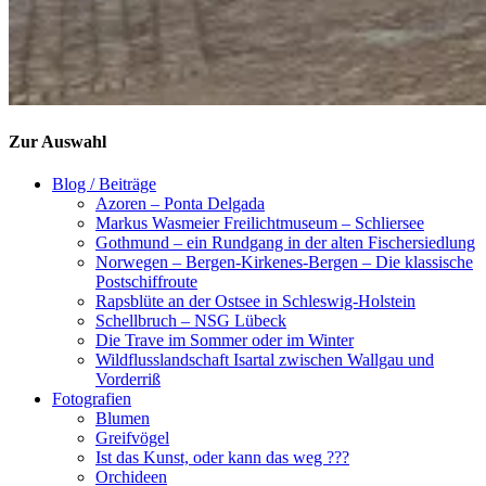
Zur Auswahl
Blog / Beiträge
Azoren – Ponta Delgada
Markus Wasmeier Freilichtmuseum – Schliersee
Gothmund – ein Rundgang in der alten Fischersiedlung
Norwegen – Bergen-Kirkenes-Bergen – Die klassische
Postschiffroute
Rapsblüte an der Ostsee in Schleswig-Holstein
Schellbruch – NSG Lübeck
Die Trave im Sommer oder im Winter
Wildflusslandschaft Isartal zwischen Wallgau und
Vorderriß
Fotografien
Blumen
Greifvögel
Ist das Kunst, oder kann das weg ???
Orchideen