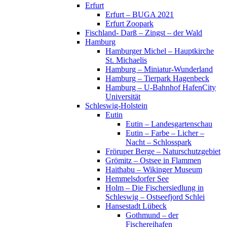
Erfurt
Erfurt – BUGA 2021
Erfurt Zoopark
Fischland- Darß – Zingst – der Wald
Hamburg
Hamburger Michel – Hauptkirche
St. Michaelis
Hamburg – Miniatur-Wunderland
Hamburg – Tierpark Hagenbeck
Hamburg – U-Bahnhof HafenCity
Universität
Schleswig-Holstein
Eutin
Eutin – Landesgartenschau
Eutin – Farbe – Licher –
Nacht – Schlosspark
Fröruper Berge – Naturschutzgebiet
Grömitz – Ostsee in Flammen
Haithabu – Wikinger Museum
Hemmelsdorfer See
Holm – Die Fischersiedlung in
Schleswig – Ostseefjord Schlei
Hansestadt Lübeck
Gothmund – der
Fischereihafen