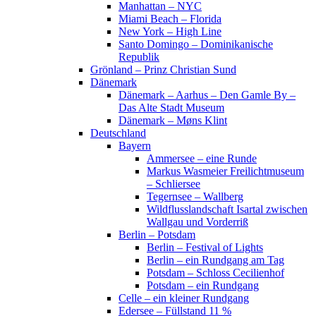
Manhattan – NYC
Miami Beach – Florida
New York – High Line
Santo Domingo – Dominikanische
Republik
Grönland – Prinz Christian Sund
Dänemark
Dänemark – Aarhus – Den Gamle By –
Das Alte Stadt Museum
Dänemark – Møns Klint
Deutschland
Bayern
Ammersee – eine Runde
Markus Wasmeier Freilichtmuseum
– Schliersee
Tegernsee – Wallberg
Wildflusslandschaft Isartal zwischen
Wallgau und Vorderriß
Berlin – Potsdam
Berlin – Festival of Lights
Berlin – ein Rundgang am Tag
Potsdam – Schloss Cecilienhof
Potsdam – ein Rundgang
Celle – ein kleiner Rundgang
Edersee – Füllstand 11 %