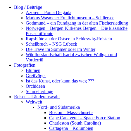
Zum
Blog / Beiträge
Inhalt
Azoren – Ponta Delgada
springen
Markus Wasmeier Freilichtmuseum – Schliersee
Gothmund – ein Rundgang in der alten Fischersiedlung
Norwegen – Bergen-Kirkenes-Bergen – Die klassische
Postschiffroute
Rapsblüte an der Ostsee in Schleswig-Holstein
Schellbruch – NSG Lübeck
Die Trave im Sommer oder im Winter
Wildflusslandschaft Isartal zwischen Wallgau und
Vorderriß
Fotografien
Blumen
Greifvögel
Ist das Kunst, oder kann das weg ???
Orchideen
Schmetterlinge
Reisen – Länderauswahl
Weltweit
Nord- und Südamerika
Boston – Massachusetts
Cape Canaveral – Space Force Station
Charleston (South Carolina)
Cartagena – Kolumbien