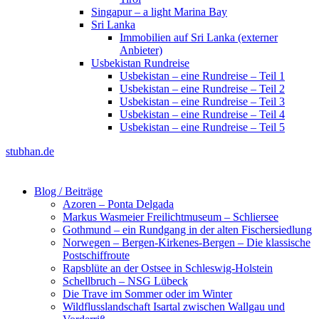
Singapur – a light Marina Bay
Sri Lanka
Immobilien auf Sri Lanka (externer
Anbieter)
Usbekistan Rundreise
Usbekistan – eine Rundreise – Teil 1
Usbekistan – eine Rundreise – Teil 2
Usbekistan – eine Rundreise – Teil 3
Usbekistan – eine Rundreise – Teil 4
Usbekistan – eine Rundreise – Teil 5
stubhan.de
Blog / Beiträge
Azoren – Ponta Delgada
Markus Wasmeier Freilichtmuseum – Schliersee
Gothmund – ein Rundgang in der alten Fischersiedlung
Norwegen – Bergen-Kirkenes-Bergen – Die klassische
Postschiffroute
Rapsblüte an der Ostsee in Schleswig-Holstein
Schellbruch – NSG Lübeck
Die Trave im Sommer oder im Winter
Wildflusslandschaft Isartal zwischen Wallgau und