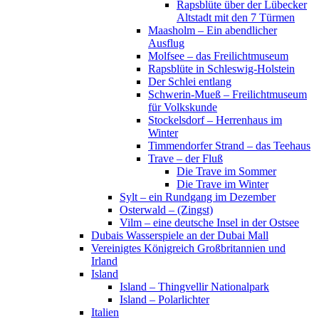
Rapsblüte über der Lübecker
Altstadt mit den 7 Türmen
Maasholm – Ein abendlicher
Ausflug
Molfsee – das Freilichtmuseum
Rapsblüte in Schleswig-Holstein
Der Schlei entlang
Schwerin-Mueß – Freilichtmuseum
für Volkskunde
Stockelsdorf – Herrenhaus im
Winter
Timmendorfer Strand – das Teehaus
Trave – der Fluß
Die Trave im Sommer
Die Trave im Winter
Sylt – ein Rundgang im Dezember
Osterwald – (Zingst)
Vilm – eine deutsche Insel in der Ostsee
Dubais Wasserspiele an der Dubai Mall
Vereinigtes Königreich Großbritannien und
Irland
Island
Island – Thingvellir Nationalpark
Island – Polarlichter
Italien