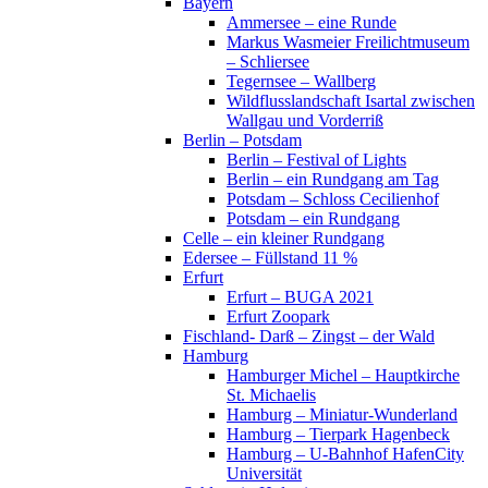
Bayern
Ammersee – eine Runde
Markus Wasmeier Freilichtmuseum
– Schliersee
Tegernsee – Wallberg
Wildflusslandschaft Isartal zwischen
Wallgau und Vorderriß
Berlin – Potsdam
Berlin – Festival of Lights
Berlin – ein Rundgang am Tag
Potsdam – Schloss Cecilienhof
Potsdam – ein Rundgang
Celle – ein kleiner Rundgang
Edersee – Füllstand 11 %
Erfurt
Erfurt – BUGA 2021
Erfurt Zoopark
Fischland- Darß – Zingst – der Wald
Hamburg
Hamburger Michel – Hauptkirche
St. Michaelis
Hamburg – Miniatur-Wunderland
Hamburg – Tierpark Hagenbeck
Hamburg – U-Bahnhof HafenCity
Universität