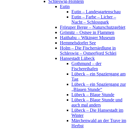
Schleswig-Holstein
Eutin
Eutin – Landesgartenschau
Eutin – Farbe – Licher –
Nacht – Schlosspark
Fröruper Berge – Naturschutzgebiet
Grömitz – Ostsee in Flammen
Haithabu – Wikinger Museum
Hemmelsdorfer See
Holm – Die Fischersiedlung in
Schleswig – Ostseefjord Schlei
Hansestadt Lübeck
Gothmund – der
Fischereihafen
Lübeck – ein Spaziergang am
Tag
Lübeck – ein Spaziergang zur
„Blauen Stunde“
Lübeck – Blaue Stunde
Lübeck – Blaue Stunde und
auch mal anders
Lübeck – Die Hansestadt im
Winter
Märchenwald an der Trave im
Herbst