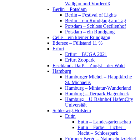
Wallgau und Vorderriß
Berlin – Potsdam
Berlin – Festival of Lights
Berlin – ein Rundgang am Tag
Potsdam – Schloss Cecilienhof
Potsdam – ein Rundgang
Celle – ein kleiner Rundgang
Edersee – Füllstand 11 %
Erfurt
Erfurt – BUGA 2021
Erfurt Zoopark
Fischland- Darß – Zingst – der Wald
Hamburg
Hamburger Michel – Hauptkirche
St. Michaelis
Hamburg – Miniatur-Wunderland
Hamburg – Tierpark Hagenbeck
Hamburg – U-Bahnhof HafenCity
Universität
Schleswig-Holstein
Eutin
Eutin – Landesgartenschau
Eutin – Farbe – Licher –
Nacht – Schlosspark
Fröruper Berge – Naturschutzgebiet