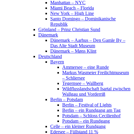
Manhattan – NYC
Miami Beach – Florida
New York – High Line
Santo Domingo – Dominikanische
Republik
Grönland – Prinz Christian Sund
Dänemark
Dänemark – Aarhus – Den Gamle By –
Das Alte Stadt Museum
Dänemark – Møns Klint
Deutschland
Bayern
Ammersee – eine Runde
Markus Wasmeier Freilichtmuseum
– Schliersee
Tegernsee – Wallberg
Wildflusslandschaft Isartal zwischen
Wallgau und Vorderriß
Berlin – Potsdam
Berlin – Festival of Lights
Berlin – ein Rundgang am Tag
Potsdam – Schloss Cecilienhof
Potsdam – ein Rundgang
Celle – ein kleiner Rundgang
Edersee – Füllstand 11 %