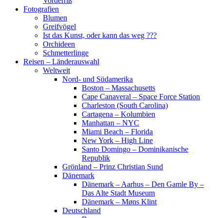
Vorderriß
Fotografien
Blumen
Greifvögel
Ist das Kunst, oder kann das weg ???
Orchideen
Schmetterlinge
Reisen – Länderauswahl
Weltweit
Nord- und Südamerika
Boston – Massachusetts
Cape Canaveral – Space Force Station
Charleston (South Carolina)
Cartagena – Kolumbien
Manhattan – NYC
Miami Beach – Florida
New York – High Line
Santo Domingo – Dominikanische
Republik
Grönland – Prinz Christian Sund
Dänemark
Dänemark – Aarhus – Den Gamle By –
Das Alte Stadt Museum
Dänemark – Møns Klint
Deutschland