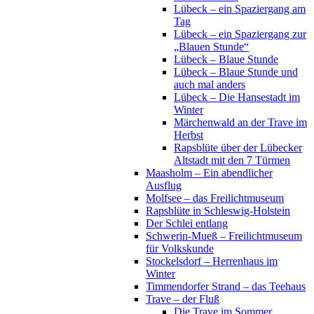
Lübeck – ein Spaziergang am
Tag
Lübeck – ein Spaziergang zur
„Blauen Stunde“
Lübeck – Blaue Stunde
Lübeck – Blaue Stunde und
auch mal anders
Lübeck – Die Hansestadt im
Winter
Märchenwald an der Trave im
Herbst
Rapsblüte über der Lübecker
Altstadt mit den 7 Türmen
Maasholm – Ein abendlicher
Ausflug
Molfsee – das Freilichtmuseum
Rapsblüte in Schleswig-Holstein
Der Schlei entlang
Schwerin-Mueß – Freilichtmuseum
für Volkskunde
Stockelsdorf – Herrenhaus im
Winter
Timmendorfer Strand – das Teehaus
Trave – der Fluß
Die Trave im Sommer