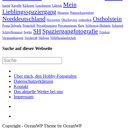
Mein
Isartal
Kapelle
Kirkenes
Leuchtturm
Lübeck
Lieblingsspaziergang
Museum
Naturschutzgebiet
Norddeutschland
Ostholstein
Norwegen
Oberbayern
ordentlich
Ponta Delgada
Postschiff
Privatfinanziert
Privatmuseum
Raps
Schleswig-Holstein
Schmied
SH
Spaziergangfotografie
Schöpfbrauerei
Segler
Trinken
Veranstaltungen
Vorderriß
Wallgau
Wildflusslandschaft
Suche auf dieser Webseite
Über mich, den Hobby-Fotografen
Datenschutzerklärung
Kontakt
Das aktuelle Wetter bei uns
Impressum
Copyright - OceanWP Theme by OceanWP