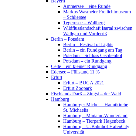
Bayern
Ammersee – eine Runde
Markus Wasmeier Freilichtmuseum
– Schliersee
Tegernsee – Wallberg
Wildflusslandschaft Isartal zwischen
Wallgau und Vorderriß
Berlin – Potsdam
Berlin – Festival of Lights
Berlin – ein Rundgang am Tag
Potsdam – Schloss Cecilienhof
Potsdam – ein Rundgang
Celle – ein kleiner Rundgang
Edersee – Füllstand 11 %
Erfurt
Erfurt – BUGA 2021
Erfurt Zoopark
Fischland- Darß – Zingst – der Wald
Hamburg
Hamburger Michel – Hauptkirche
St. Michaelis
Hamburg – Miniatur-Wunderland
Hamburg – Tierpark Hagenbeck
Hamburg – U-Bahnhof HafenCity
Universität