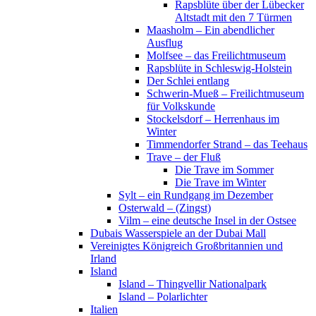
Rapsblüte über der Lübecker
Altstadt mit den 7 Türmen
Maasholm – Ein abendlicher
Ausflug
Molfsee – das Freilichtmuseum
Rapsblüte in Schleswig-Holstein
Der Schlei entlang
Schwerin-Mueß – Freilichtmuseum
für Volkskunde
Stockelsdorf – Herrenhaus im
Winter
Timmendorfer Strand – das Teehaus
Trave – der Fluß
Die Trave im Sommer
Die Trave im Winter
Sylt – ein Rundgang im Dezember
Osterwald – (Zingst)
Vilm – eine deutsche Insel in der Ostsee
Dubais Wasserspiele an der Dubai Mall
Vereinigtes Königreich Großbritannien und
Irland
Island
Island – Thingvellir Nationalpark
Island – Polarlichter
Italien