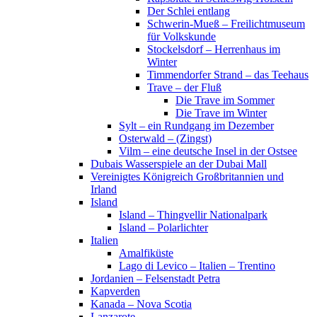
Der Schlei entlang
Schwerin-Mueß – Freilichtmuseum
für Volkskunde
Stockelsdorf – Herrenhaus im
Winter
Timmendorfer Strand – das Teehaus
Trave – der Fluß
Die Trave im Sommer
Die Trave im Winter
Sylt – ein Rundgang im Dezember
Osterwald – (Zingst)
Vilm – eine deutsche Insel in der Ostsee
Dubais Wasserspiele an der Dubai Mall
Vereinigtes Königreich Großbritannien und
Irland
Island
Island – Thingvellir Nationalpark
Island – Polarlichter
Italien
Amalfiküste
Lago di Levico – Italien – Trentino
Jordanien – Felsenstadt Petra
Kapverden
Kanada – Nova Scotia
Lanzarote