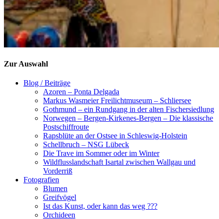
Zur Auswahl
Blog / Beiträge
Azoren – Ponta Delgada
Markus Wasmeier Freilichtmuseum – Schliersee
Gothmund – ein Rundgang in der alten Fischersiedlung
Norwegen – Bergen-Kirkenes-Bergen – Die klassische
Postschiffroute
Rapsblüte an der Ostsee in Schleswig-Holstein
Schellbruch – NSG Lübeck
Die Trave im Sommer oder im Winter
Wildflusslandschaft Isartal zwischen Wallgau und
Vorderriß
Fotografien
Blumen
Greifvögel
Ist das Kunst, oder kann das weg ???
Orchideen