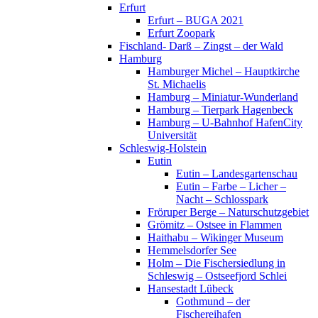
Erfurt
Erfurt – BUGA 2021
Erfurt Zoopark
Fischland- Darß – Zingst – der Wald
Hamburg
Hamburger Michel – Hauptkirche
St. Michaelis
Hamburg – Miniatur-Wunderland
Hamburg – Tierpark Hagenbeck
Hamburg – U-Bahnhof HafenCity
Universität
Schleswig-Holstein
Eutin
Eutin – Landesgartenschau
Eutin – Farbe – Licher –
Nacht – Schlosspark
Fröruper Berge – Naturschutzgebiet
Grömitz – Ostsee in Flammen
Haithabu – Wikinger Museum
Hemmelsdorfer See
Holm – Die Fischersiedlung in
Schleswig – Ostseefjord Schlei
Hansestadt Lübeck
Gothmund – der
Fischereihafen