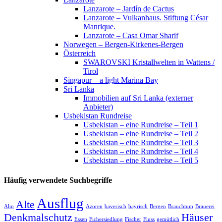
Lanzarote – Jardín de Cactus
Lanzarote – Vulkanhaus. Stiftung César
Manrique.
Lanzarote – Casa Omar Sharif
Norwegen – Bergen-Kirkenes-Bergen
Österreich
SWAROVSKI Kristallwelten in Wattens /
Tirol
Singapur – a light Marina Bay
Sri Lanka
Immobilien auf Sri Lanka (externer
Anbieter)
Usbekistan Rundreise
Usbekistan – eine Rundreise – Teil 1
Usbekistan – eine Rundreise – Teil 2
Usbekistan – eine Rundreise – Teil 3
Usbekistan – eine Rundreise – Teil 4
Usbekistan – eine Rundreise – Teil 5
Häufig verwendete Suchbegriffe
Ausflug
Alte
Alm
Azoren
bayerisch
bayrisch
Bergen
Brauchtum
Brauerei
Denkmalschutz
Häuser
Essen
Fichersiedlung
Fischer
Fluss
gemütlich