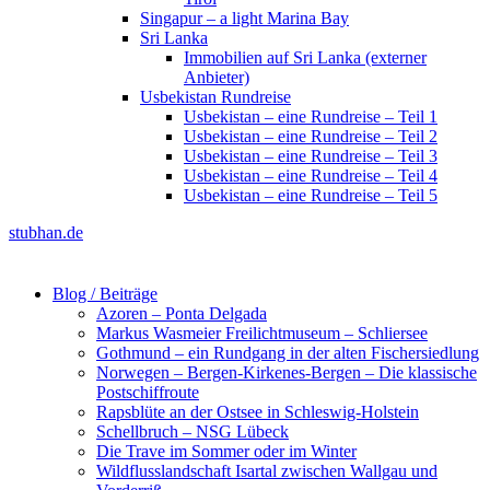
Singapur – a light Marina Bay
Sri Lanka
Immobilien auf Sri Lanka (externer
Anbieter)
Usbekistan Rundreise
Usbekistan – eine Rundreise – Teil 1
Usbekistan – eine Rundreise – Teil 2
Usbekistan – eine Rundreise – Teil 3
Usbekistan – eine Rundreise – Teil 4
Usbekistan – eine Rundreise – Teil 5
stubhan.de
Blog / Beiträge
Azoren – Ponta Delgada
Markus Wasmeier Freilichtmuseum – Schliersee
Gothmund – ein Rundgang in der alten Fischersiedlung
Norwegen – Bergen-Kirkenes-Bergen – Die klassische
Postschiffroute
Rapsblüte an der Ostsee in Schleswig-Holstein
Schellbruch – NSG Lübeck
Die Trave im Sommer oder im Winter
Wildflusslandschaft Isartal zwischen Wallgau und