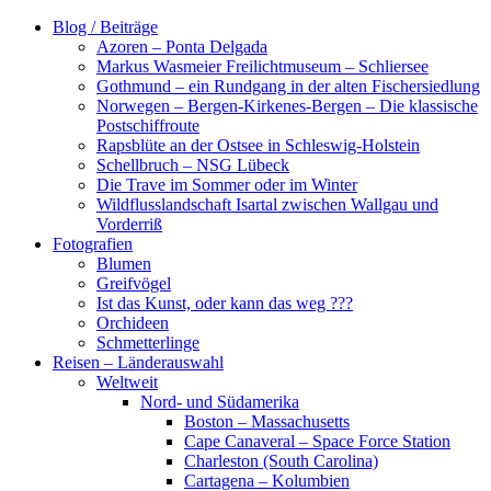
Zum
Blog / Beiträge
Inhalt
Azoren – Ponta Delgada
springen
Markus Wasmeier Freilichtmuseum – Schliersee
Gothmund – ein Rundgang in der alten Fischersiedlung
Norwegen – Bergen-Kirkenes-Bergen – Die klassische
Postschiffroute
Rapsblüte an der Ostsee in Schleswig-Holstein
Schellbruch – NSG Lübeck
Die Trave im Sommer oder im Winter
Wildflusslandschaft Isartal zwischen Wallgau und
Vorderriß
Fotografien
Blumen
Greifvögel
Ist das Kunst, oder kann das weg ???
Orchideen
Schmetterlinge
Reisen – Länderauswahl
Weltweit
Nord- und Südamerika
Boston – Massachusetts
Cape Canaveral – Space Force Station
Charleston (South Carolina)
Cartagena – Kolumbien