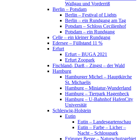
Wallgau und Vorderriß
Berlin – Potsdam
Berlin – Festival of Lights
Berlin – ein Rundgang am Tag
Potsdam – Schloss Cecilienhof
Potsdam – ein Rundgang
Celle – ein kleiner Rundgang
Edersee – Füllstand 11 %
Erfurt
Erfurt – BUGA 2021
Erfurt Zoopark
Fischland- Darß – Zingst – der Wald
Hamburg
Hamburger Michel – Hauptkirche
St. Michaelis
Hamburg – Miniatur-Wunderland
Hamburg – Tierpark Hagenbeck
Hamburg – U-Bahnhof HafenCity
Universität
Schleswig-Holstein
Eutin
Eutin – Landesgartenschau
Eutin – Farbe – Licher –
Nacht – Schlosspark
Fröruper Berge – Naturschutzgebiet