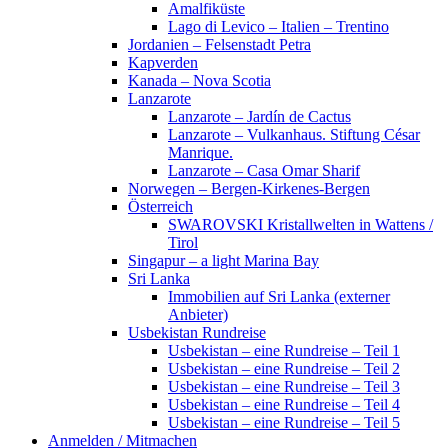
Amalfiküste
Lago di Levico – Italien – Trentino
Jordanien – Felsenstadt Petra
Kapverden
Kanada – Nova Scotia
Lanzarote
Lanzarote – Jardín de Cactus
Lanzarote – Vulkanhaus. Stiftung César
Manrique.
Lanzarote – Casa Omar Sharif
Norwegen – Bergen-Kirkenes-Bergen
Österreich
SWAROVSKI Kristallwelten in Wattens /
Tirol
Singapur – a light Marina Bay
Sri Lanka
Immobilien auf Sri Lanka (externer
Anbieter)
Usbekistan Rundreise
Usbekistan – eine Rundreise – Teil 1
Usbekistan – eine Rundreise – Teil 2
Usbekistan – eine Rundreise – Teil 3
Usbekistan – eine Rundreise – Teil 4
Usbekistan – eine Rundreise – Teil 5
Anmelden / Mitmachen