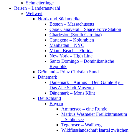
Schmetterlinge
Reisen – Länderauswahl
Weltweit
Nord- und Südamerika
Boston – Massachusetts
Cape Canaveral – Space Force Station
Charleston (South Carolina)
Cartagena – Kolumbien
Manhattan – NYC
Miami Beach – Florida
New York – High Line
Santo Domingo – Dominikanische
Republik
Grönland – Prinz Christian Sund
Dänemark
Dänemark – Aarhus – Den Gamle By –
Das Alte Stadt Museum
Dänemark – Møns Klint
Deutschland
Bayern
Ammersee – eine Runde
Markus Wasmeier Freilichtmuseum
– Schliersee
Tegernsee – Wallberg
Wildflusslandschaft Isartal zwischen