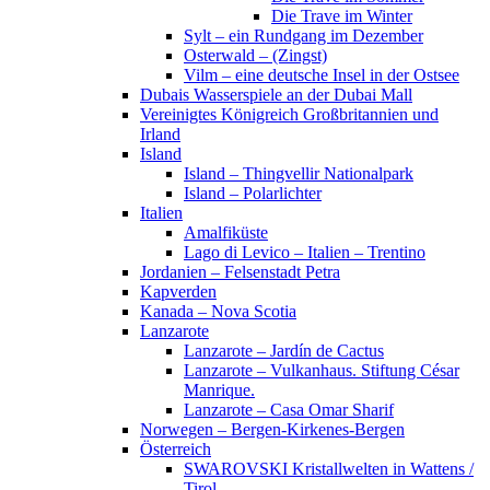
Die Trave im Winter
Sylt – ein Rundgang im Dezember
Osterwald – (Zingst)
Vilm – eine deutsche Insel in der Ostsee
Dubais Wasserspiele an der Dubai Mall
Vereinigtes Königreich Großbritannien und
Irland
Island
Island – Thingvellir Nationalpark
Island – Polarlichter
Italien
Amalfiküste
Lago di Levico – Italien – Trentino
Jordanien – Felsenstadt Petra
Kapverden
Kanada – Nova Scotia
Lanzarote
Lanzarote – Jardín de Cactus
Lanzarote – Vulkanhaus. Stiftung César
Manrique.
Lanzarote – Casa Omar Sharif
Norwegen – Bergen-Kirkenes-Bergen
Österreich
SWAROVSKI Kristallwelten in Wattens /
Tirol