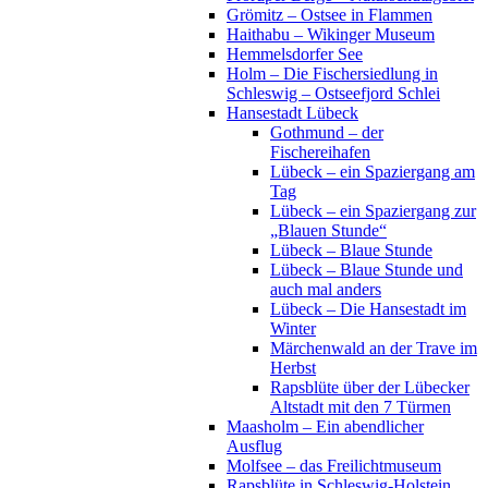
Grömitz – Ostsee in Flammen
Haithabu – Wikinger Museum
Hemmelsdorfer See
Holm – Die Fischersiedlung in
Schleswig – Ostseefjord Schlei
Hansestadt Lübeck
Gothmund – der
Fischereihafen
Lübeck – ein Spaziergang am
Tag
Lübeck – ein Spaziergang zur
„Blauen Stunde“
Lübeck – Blaue Stunde
Lübeck – Blaue Stunde und
auch mal anders
Lübeck – Die Hansestadt im
Winter
Märchenwald an der Trave im
Herbst
Rapsblüte über der Lübecker
Altstadt mit den 7 Türmen
Maasholm – Ein abendlicher
Ausflug
Molfsee – das Freilichtmuseum
Rapsblüte in Schleswig-Holstein