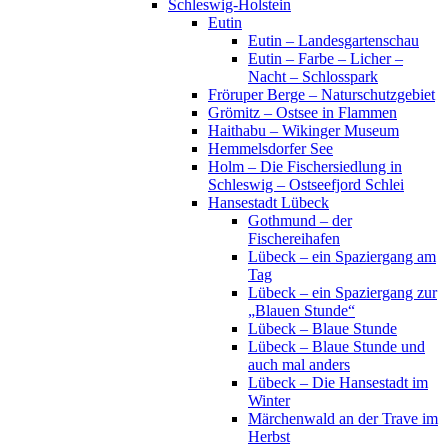
Schleswig-Holstein
Eutin
Eutin – Landesgartenschau
Eutin – Farbe – Licher –
Nacht – Schlosspark
Fröruper Berge – Naturschutzgebiet
Grömitz – Ostsee in Flammen
Haithabu – Wikinger Museum
Hemmelsdorfer See
Holm – Die Fischersiedlung in
Schleswig – Ostseefjord Schlei
Hansestadt Lübeck
Gothmund – der
Fischereihafen
Lübeck – ein Spaziergang am
Tag
Lübeck – ein Spaziergang zur
„Blauen Stunde“
Lübeck – Blaue Stunde
Lübeck – Blaue Stunde und
auch mal anders
Lübeck – Die Hansestadt im
Winter
Märchenwald an der Trave im
Herbst