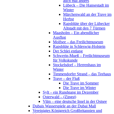
auch mal anders
Lübeck – Die Hansestadt im
Winter
Märchenwald an der Trave im
Herbst
Rapsblüte über der Lübecker
Altstadt mit den 7 Türmen
Maasholm – Ein abendlicher
Ausflug
Molfsee – das Freilichtmuseum
Rapsblüte in Schleswig-Holstein
Der Schlei entlang
Schwerin-Mueß – Freilichtmuseum
für Volkskunde
Stockelsdorf – Herrenhaus im
Winter
Timmendorfer Strand – das Teehaus
Trave – der Fluß
Die Trave im Sommer
Die Trave im Winter
Sylt – ein Rundgang im Dezember
Osterwald – (Zingst)
Vilm – eine deutsche Insel in der Ostsee
Dubais Wasserspiele an der Dubai Mall
Vereinigtes Königreich Großbritannien und