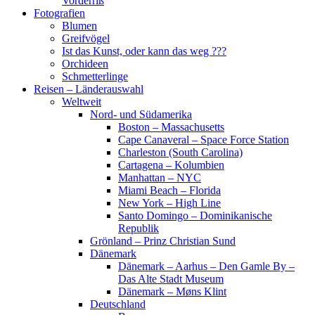
Vorderriß
Fotografien
Blumen
Greifvögel
Ist das Kunst, oder kann das weg ???
Orchideen
Schmetterlinge
Reisen – Länderauswahl
Weltweit
Nord- und Südamerika
Boston – Massachusetts
Cape Canaveral – Space Force Station
Charleston (South Carolina)
Cartagena – Kolumbien
Manhattan – NYC
Miami Beach – Florida
New York – High Line
Santo Domingo – Dominikanische
Republik
Grönland – Prinz Christian Sund
Dänemark
Dänemark – Aarhus – Den Gamle By –
Das Alte Stadt Museum
Dänemark – Møns Klint
Deutschland