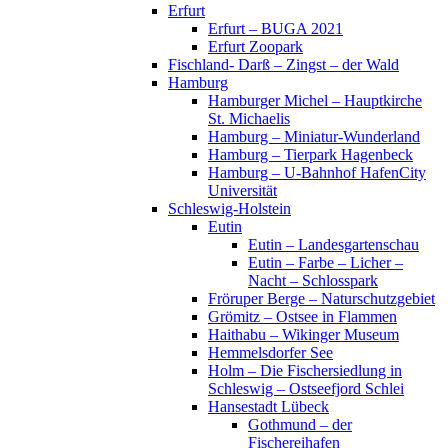
Erfurt
Erfurt – BUGA 2021
Erfurt Zoopark
Fischland- Darß – Zingst – der Wald
Hamburg
Hamburger Michel – Hauptkirche
St. Michaelis
Hamburg – Miniatur-Wunderland
Hamburg – Tierpark Hagenbeck
Hamburg – U-Bahnhof HafenCity
Universität
Schleswig-Holstein
Eutin
Eutin – Landesgartenschau
Eutin – Farbe – Licher –
Nacht – Schlosspark
Fröruper Berge – Naturschutzgebiet
Grömitz – Ostsee in Flammen
Haithabu – Wikinger Museum
Hemmelsdorfer See
Holm – Die Fischersiedlung in
Schleswig – Ostseefjord Schlei
Hansestadt Lübeck
Gothmund – der
Fischereihafen