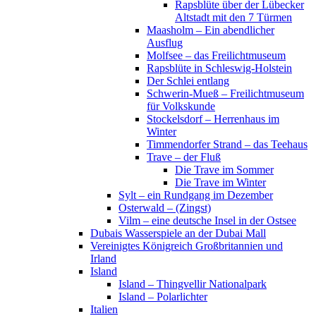
Rapsblüte über der Lübecker
Altstadt mit den 7 Türmen
Maasholm – Ein abendlicher
Ausflug
Molfsee – das Freilichtmuseum
Rapsblüte in Schleswig-Holstein
Der Schlei entlang
Schwerin-Mueß – Freilichtmuseum
für Volkskunde
Stockelsdorf – Herrenhaus im
Winter
Timmendorfer Strand – das Teehaus
Trave – der Fluß
Die Trave im Sommer
Die Trave im Winter
Sylt – ein Rundgang im Dezember
Osterwald – (Zingst)
Vilm – eine deutsche Insel in der Ostsee
Dubais Wasserspiele an der Dubai Mall
Vereinigtes Königreich Großbritannien und
Irland
Island
Island – Thingvellir Nationalpark
Island – Polarlichter
Italien