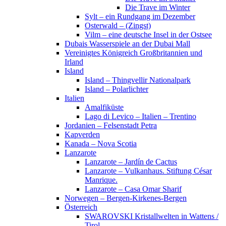
Die Trave im Winter
Sylt – ein Rundgang im Dezember
Osterwald – (Zingst)
Vilm – eine deutsche Insel in der Ostsee
Dubais Wasserspiele an der Dubai Mall
Vereinigtes Königreich Großbritannien und
Irland
Island
Island – Thingvellir Nationalpark
Island – Polarlichter
Italien
Amalfiküste
Lago di Levico – Italien – Trentino
Jordanien – Felsenstadt Petra
Kapverden
Kanada – Nova Scotia
Lanzarote
Lanzarote – Jardín de Cactus
Lanzarote – Vulkanhaus. Stiftung César
Manrique.
Lanzarote – Casa Omar Sharif
Norwegen – Bergen-Kirkenes-Bergen
Österreich
SWAROVSKI Kristallwelten in Wattens /
Tirol