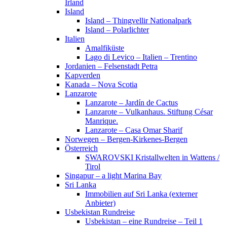
Irland
Island
Island – Thingvellir Nationalpark
Island – Polarlichter
Italien
Amalfiküste
Lago di Levico – Italien – Trentino
Jordanien – Felsenstadt Petra
Kapverden
Kanada – Nova Scotia
Lanzarote
Lanzarote – Jardín de Cactus
Lanzarote – Vulkanhaus. Stiftung César
Manrique.
Lanzarote – Casa Omar Sharif
Norwegen – Bergen-Kirkenes-Bergen
Österreich
SWAROVSKI Kristallwelten in Wattens /
Tirol
Singapur – a light Marina Bay
Sri Lanka
Immobilien auf Sri Lanka (externer
Anbieter)
Usbekistan Rundreise
Usbekistan – eine Rundreise – Teil 1