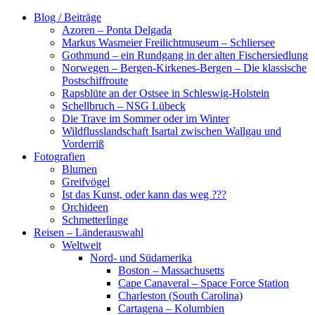
Zum
Blog / Beiträge
Inhalt
Azoren – Ponta Delgada
springen
Markus Wasmeier Freilichtmuseum – Schliersee
Gothmund – ein Rundgang in der alten Fischersiedlung
Norwegen – Bergen-Kirkenes-Bergen – Die klassische
Postschiffroute
Rapsblüte an der Ostsee in Schleswig-Holstein
Schellbruch – NSG Lübeck
Die Trave im Sommer oder im Winter
Wildflusslandschaft Isartal zwischen Wallgau und
Vorderriß
Fotografien
Blumen
Greifvögel
Ist das Kunst, oder kann das weg ???
Orchideen
Schmetterlinge
Reisen – Länderauswahl
Weltweit
Nord- und Südamerika
Boston – Massachusetts
Cape Canaveral – Space Force Station
Charleston (South Carolina)
Cartagena – Kolumbien