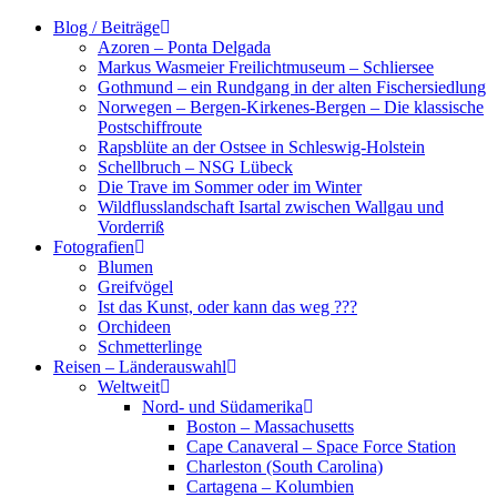
Zum
Blog / Beiträge
Inhalt
Azoren – Ponta Delgada
springen
Markus Wasmeier Freilichtmuseum – Schliersee
Gothmund – ein Rundgang in der alten Fischersiedlung
Norwegen – Bergen-Kirkenes-Bergen – Die klassische
Postschiffroute
Rapsblüte an der Ostsee in Schleswig-Holstein
Schellbruch – NSG Lübeck
Die Trave im Sommer oder im Winter
Wildflusslandschaft Isartal zwischen Wallgau und
Vorderriß
Fotografien
Blumen
Greifvögel
Ist das Kunst, oder kann das weg ???
Orchideen
Schmetterlinge
Reisen – Länderauswahl
Weltweit
Nord- und Südamerika
Boston – Massachusetts
Cape Canaveral – Space Force Station
Charleston (South Carolina)
Cartagena – Kolumbien