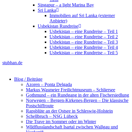
Singapur – a light Marina Bay
Sri Lanka
Immobilien auf Sri Lanka (externer
Anbieter)
Usbekistan Rundreise
Usbekistan – eine Rundreise – Teil 1
Usbekistan – eine Rundreise – Teil 2
Usbekistan – eine Rundreise – Teil 3
Usbekistan – eine Rundreise – Teil 4
Usbekistan – eine Rundreise – Teil 5
stubhan.de
Blog / Beiträge
Azoren – Ponta Delgada
Markus Wasmeier Freilichtmuseum – Schliersee
Gothmund – ein Rundgang in der alten Fischersiedlung
Norwegen – Bergen-Kirkenes-Bergen – Die klassische
Postschiffroute
Rapsblüte an der Ostsee in Schleswig-Holstein
Schellbruch – NSG Lübeck
Die Trave im Sommer oder im Winter
Wildflusslandschaft Isartal zwischen Wallgau und