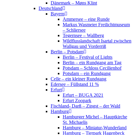
Dänemark – Møns Klint
Deutschland
Bayern
Ammersee – eine Runde
Markus Wasmeier Freilichtmuseum
– Schliersee
Tegernsee – Wallberg
Wildflusslandschaft Isartal zwischen
Wallgau und Vorderriß
Berlin – Potsdam
Berlin – Festival of Lights
Berlin – ein Rundgang am Tag
Potsdam – Schloss Cecilienhof
Potsdam – ein Rundgang
Celle – ein kleiner Rundgang
Edersee – Füllstand 11 %
Erfurt
Erfurt – BUGA 2021
Erfurt Zoopark
Fischland- Darß – Zingst – der Wald
Hamburg
Hamburger Michel – Hauptkirche
St. Michaelis
Hamburg – Miniatur-Wunderland
Hamburg – Tierpark Hagenbeck