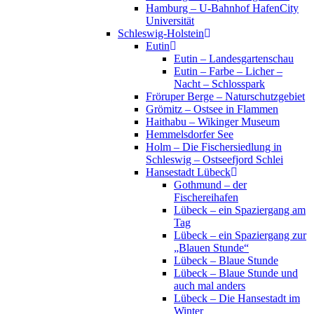
Hamburg – U-Bahnhof HafenCity
Universität
Schleswig-Holstein
Eutin
Eutin – Landesgartenschau
Eutin – Farbe – Licher –
Nacht – Schlosspark
Fröruper Berge – Naturschutzgebiet
Grömitz – Ostsee in Flammen
Haithabu – Wikinger Museum
Hemmelsdorfer See
Holm – Die Fischersiedlung in
Schleswig – Ostseefjord Schlei
Hansestadt Lübeck
Gothmund – der
Fischereihafen
Lübeck – ein Spaziergang am
Tag
Lübeck – ein Spaziergang zur
„Blauen Stunde“
Lübeck – Blaue Stunde
Lübeck – Blaue Stunde und
auch mal anders
Lübeck – Die Hansestadt im
Winter