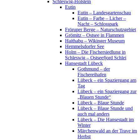
Schleswig-Holstein
Eutin
Eutin – Landesgartenschau
Eutin – Farbe – Licher –
Nacht – Schlosspark
Fröruper Berge – Naturschutzgebiet
Grömitz – Ostsee in Flammen
Haithabu – Wikinger Museum
Hemmelsdorfer See
Holm – Die Fischersiedlung in
Schleswig – Ostseefjord Schlei
Hansestadt Lübeck
Gothmund – der
Fischereihafen
Lübeck – ein Spaziergang am
Tag
Lübeck – ein Spaziergang zur
„Blauen Stunde“
Lübeck – Blaue Stunde
Lübeck – Blaue Stunde und
auch mal anders
Lübeck – Die Hansestadt im
Winter
Märchenwald an der Trave im
Herbst