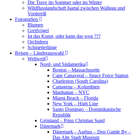
Die Trave im Sommer oder im Winter
Wildflusslandschaft Isartal zwischen Wallgau und
Vorderriß
Fotografien
Blumen
Greifvögel
Ist das Kunst, oder kann das weg ???
Orchideen
Schmetterlinge
Reisen – Länderauswahl
Weltweit
Nord- und Südamerika
Boston – Massachusetts
Cape Canaveral – Space Force Station
Charleston (South Carolina)
Cartagena – Kolumbien
Manhattan – NYC
Miami Beach – Florida
New York – High Line
Santo Domingo – Dominikanische
Republik
Grönland – Prinz Christian Sund
Dänemark
Dänemark – Aarhus – Den Gamle By –
Das Alte Stadt Museum