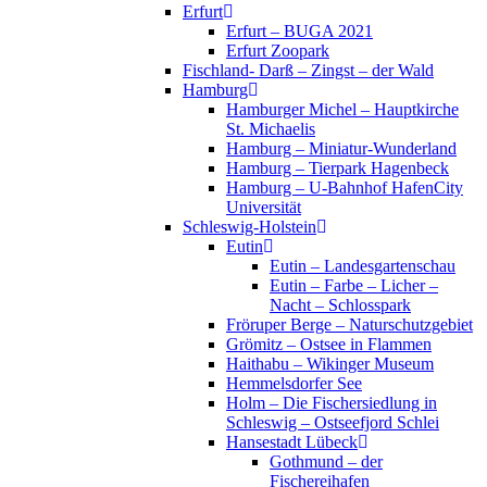
Erfurt
Erfurt – BUGA 2021
Erfurt Zoopark
Fischland- Darß – Zingst – der Wald
Hamburg
Hamburger Michel – Hauptkirche
St. Michaelis
Hamburg – Miniatur-Wunderland
Hamburg – Tierpark Hagenbeck
Hamburg – U-Bahnhof HafenCity
Universität
Schleswig-Holstein
Eutin
Eutin – Landesgartenschau
Eutin – Farbe – Licher –
Nacht – Schlosspark
Fröruper Berge – Naturschutzgebiet
Grömitz – Ostsee in Flammen
Haithabu – Wikinger Museum
Hemmelsdorfer See
Holm – Die Fischersiedlung in
Schleswig – Ostseefjord Schlei
Hansestadt Lübeck
Gothmund – der
Fischereihafen