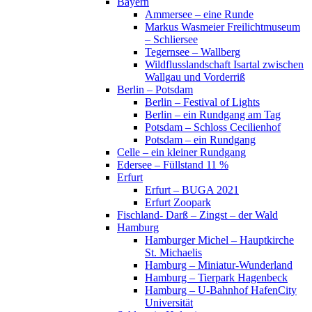
Bayern
Ammersee – eine Runde
Markus Wasmeier Freilichtmuseum
– Schliersee
Tegernsee – Wallberg
Wildflusslandschaft Isartal zwischen
Wallgau und Vorderriß
Berlin – Potsdam
Berlin – Festival of Lights
Berlin – ein Rundgang am Tag
Potsdam – Schloss Cecilienhof
Potsdam – ein Rundgang
Celle – ein kleiner Rundgang
Edersee – Füllstand 11 %
Erfurt
Erfurt – BUGA 2021
Erfurt Zoopark
Fischland- Darß – Zingst – der Wald
Hamburg
Hamburger Michel – Hauptkirche
St. Michaelis
Hamburg – Miniatur-Wunderland
Hamburg – Tierpark Hagenbeck
Hamburg – U-Bahnhof HafenCity
Universität