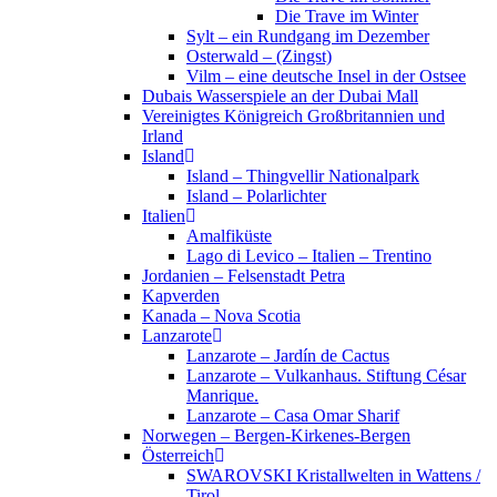
Die Trave im Winter
Sylt – ein Rundgang im Dezember
Osterwald – (Zingst)
Vilm – eine deutsche Insel in der Ostsee
Dubais Wasserspiele an der Dubai Mall
Vereinigtes Königreich Großbritannien und
Irland
Island
Island – Thingvellir Nationalpark
Island – Polarlichter
Italien
Amalfiküste
Lago di Levico – Italien – Trentino
Jordanien – Felsenstadt Petra
Kapverden
Kanada – Nova Scotia
Lanzarote
Lanzarote – Jardín de Cactus
Lanzarote – Vulkanhaus. Stiftung César
Manrique.
Lanzarote – Casa Omar Sharif
Norwegen – Bergen-Kirkenes-Bergen
Österreich
SWAROVSKI Kristallwelten in Wattens /
Tirol