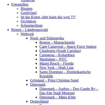
Vorderriß
Fotografien
Blumen
Greifvögel
Ist das Kunst, oder kann das weg ???
Orchideen
Schmetterlinge
Reisen – Länderauswahl
Weltweit
Nord- und Südamerika
Boston – Massachusetts
Cape Canaveral – Space Force Station
Charleston (South Carolina)
Cartagena – Kolumbien
Manhattan – NYC
Miami Beach – Florida
New York – High Line
Santo Domingo – Dominikanische
Republik
Grönland – Prinz Christian Sund
Dänemark
Dänemark – Aarhus – Den Gamle By –
Das Alte Stadt Museum
Dänemark – Møns Klint
Deutschland