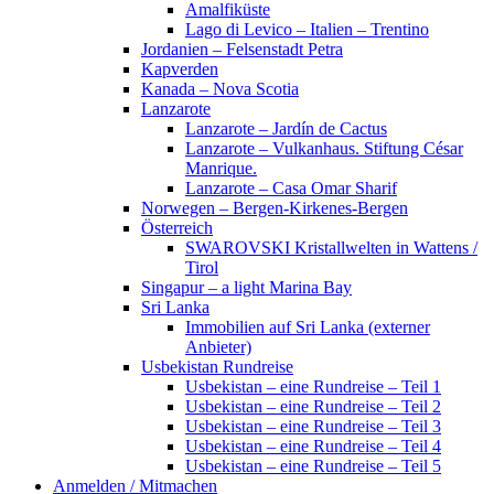
Amalfiküste
Lago di Levico – Italien – Trentino
Jordanien – Felsenstadt Petra
Kapverden
Kanada – Nova Scotia
Lanzarote
Lanzarote – Jardín de Cactus
Lanzarote – Vulkanhaus. Stiftung César
Manrique.
Lanzarote – Casa Omar Sharif
Norwegen – Bergen-Kirkenes-Bergen
Österreich
SWAROVSKI Kristallwelten in Wattens /
Tirol
Singapur – a light Marina Bay
Sri Lanka
Immobilien auf Sri Lanka (externer
Anbieter)
Usbekistan Rundreise
Usbekistan – eine Rundreise – Teil 1
Usbekistan – eine Rundreise – Teil 2
Usbekistan – eine Rundreise – Teil 3
Usbekistan – eine Rundreise – Teil 4
Usbekistan – eine Rundreise – Teil 5
Anmelden / Mitmachen