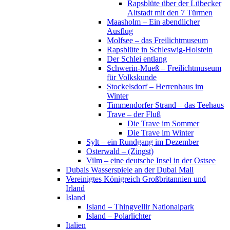
Rapsblüte über der Lübecker
Altstadt mit den 7 Türmen
Maasholm – Ein abendlicher
Ausflug
Molfsee – das Freilichtmuseum
Rapsblüte in Schleswig-Holstein
Der Schlei entlang
Schwerin-Mueß – Freilichtmuseum
für Volkskunde
Stockelsdorf – Herrenhaus im
Winter
Timmendorfer Strand – das Teehaus
Trave – der Fluß
Die Trave im Sommer
Die Trave im Winter
Sylt – ein Rundgang im Dezember
Osterwald – (Zingst)
Vilm – eine deutsche Insel in der Ostsee
Dubais Wasserspiele an der Dubai Mall
Vereinigtes Königreich Großbritannien und
Irland
Island
Island – Thingvellir Nationalpark
Island – Polarlichter
Italien