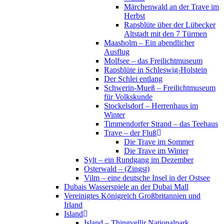
Märchenwald an der Trave im
Herbst
Rapsblüte über der Lübecker
Altstadt mit den 7 Türmen
Maasholm – Ein abendlicher
Ausflug
Molfsee – das Freilichtmuseum
Rapsblüte in Schleswig-Holstein
Der Schlei entlang
Schwerin-Mueß – Freilichtmuseum
für Volkskunde
Stockelsdorf – Herrenhaus im
Winter
Timmendorfer Strand – das Teehaus
Trave – der Fluß
Die Trave im Sommer
Die Trave im Winter
Sylt – ein Rundgang im Dezember
Osterwald – (Zingst)
Vilm – eine deutsche Insel in der Ostsee
Dubais Wasserspiele an der Dubai Mall
Vereinigtes Königreich Großbritannien und
Irland
Island
Island – Thingvellir Nationalpark