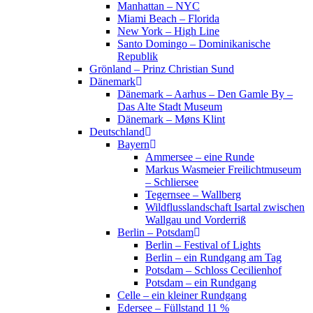
Manhattan – NYC
Miami Beach – Florida
New York – High Line
Santo Domingo – Dominikanische
Republik
Grönland – Prinz Christian Sund
Dänemark
Dänemark – Aarhus – Den Gamle By –
Das Alte Stadt Museum
Dänemark – Møns Klint
Deutschland
Bayern
Ammersee – eine Runde
Markus Wasmeier Freilichtmuseum
– Schliersee
Tegernsee – Wallberg
Wildflusslandschaft Isartal zwischen
Wallgau und Vorderriß
Berlin – Potsdam
Berlin – Festival of Lights
Berlin – ein Rundgang am Tag
Potsdam – Schloss Cecilienhof
Potsdam – ein Rundgang
Celle – ein kleiner Rundgang
Edersee – Füllstand 11 %