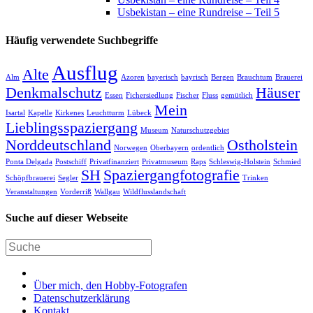
Usbekistan – eine Rundreise – Teil 5
Häufig verwendete Suchbegriffe
Ausflug
Alte
Alm
Azoren
bayerisch
bayrisch
Bergen
Brauchtum
Brauerei
Denkmalschutz
Häuser
Essen
Fichersiedlung
Fischer
Fluss
gemütlich
Mein
Isartal
Kapelle
Kirkenes
Leuchtturm
Lübeck
Lieblingsspaziergang
Museum
Naturschutzgebiet
Norddeutschland
Ostholstein
Norwegen
Oberbayern
ordentlich
Ponta Delgada
Postschiff
Privatfinanziert
Privatmuseum
Raps
Schleswig-Holstein
Schmied
SH
Spaziergangfotografie
Schöpfbrauerei
Segler
Trinken
Veranstaltungen
Vorderriß
Wallgau
Wildflusslandschaft
Suche auf dieser Webseite
Über mich, den Hobby-Fotografen
Datenschutzerklärung
Kontakt