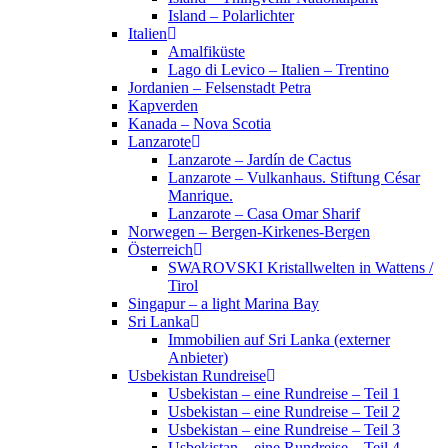
Island – Polarlichter
Italien
Amalfiküste
Lago di Levico – Italien – Trentino
Jordanien – Felsenstadt Petra
Kapverden
Kanada – Nova Scotia
Lanzarote
Lanzarote – Jardín de Cactus
Lanzarote – Vulkanhaus. Stiftung César
Manrique.
Lanzarote – Casa Omar Sharif
Norwegen – Bergen-Kirkenes-Bergen
Österreich
SWAROVSKI Kristallwelten in Wattens /
Tirol
Singapur – a light Marina Bay
Sri Lanka
Immobilien auf Sri Lanka (externer
Anbieter)
Usbekistan Rundreise
Usbekistan – eine Rundreise – Teil 1
Usbekistan – eine Rundreise – Teil 2
Usbekistan – eine Rundreise – Teil 3
Usbekistan – eine Rundreise – Teil 4