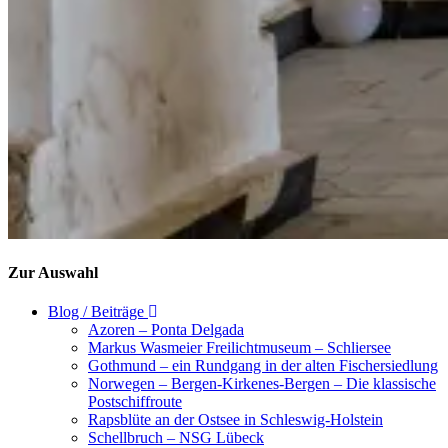
Zur Auswahl
Blog / Beiträge
Azoren – Ponta Delgada
Markus Wasmeier Freilichtmuseum – Schliersee
Gothmund – ein Rundgang in der alten Fischersiedlung
Norwegen – Bergen-Kirkenes-Bergen – Die klassische
Postschiffroute
Rapsblüte an der Ostsee in Schleswig-Holstein
Schellbruch – NSG Lübeck