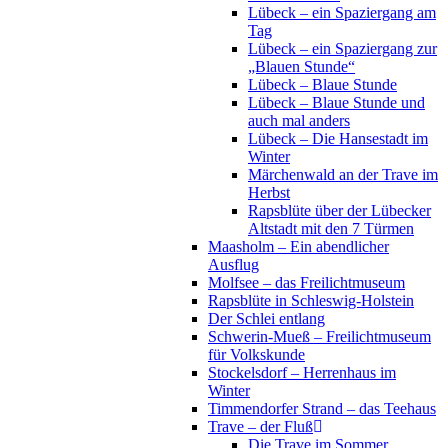
Lübeck – ein Spaziergang am
Tag
Lübeck – ein Spaziergang zur
„Blauen Stunde“
Lübeck – Blaue Stunde
Lübeck – Blaue Stunde und
auch mal anders
Lübeck – Die Hansestadt im
Winter
Märchenwald an der Trave im
Herbst
Rapsblüte über der Lübecker
Altstadt mit den 7 Türmen
Maasholm – Ein abendlicher
Ausflug
Molfsee – das Freilichtmuseum
Rapsblüte in Schleswig-Holstein
Der Schlei entlang
Schwerin-Mueß – Freilichtmuseum
für Volkskunde
Stockelsdorf – Herrenhaus im
Winter
Timmendorfer Strand – das Teehaus
Trave – der Fluß
Die Trave im Sommer