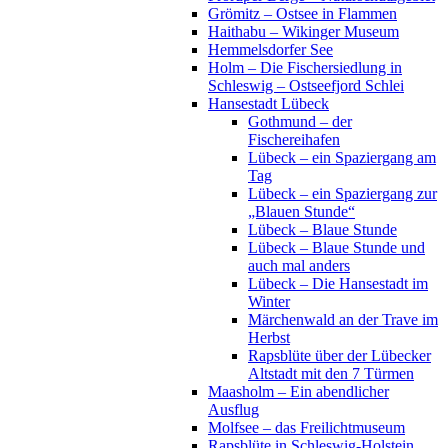
Grömitz – Ostsee in Flammen
Haithabu – Wikinger Museum
Hemmelsdorfer See
Holm – Die Fischersiedlung in
Schleswig – Ostseefjord Schlei
Hansestadt Lübeck
Gothmund – der
Fischereihafen
Lübeck – ein Spaziergang am
Tag
Lübeck – ein Spaziergang zur
„Blauen Stunde“
Lübeck – Blaue Stunde
Lübeck – Blaue Stunde und
auch mal anders
Lübeck – Die Hansestadt im
Winter
Märchenwald an der Trave im
Herbst
Rapsblüte über der Lübecker
Altstadt mit den 7 Türmen
Maasholm – Ein abendlicher
Ausflug
Molfsee – das Freilichtmuseum
Rapsblüte in Schleswig-Holstein