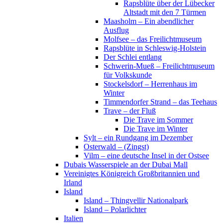
Rapsblüte über der Lübecker
Altstadt mit den 7 Türmen
Maasholm – Ein abendlicher
Ausflug
Molfsee – das Freilichtmuseum
Rapsblüte in Schleswig-Holstein
Der Schlei entlang
Schwerin-Mueß – Freilichtmuseum
für Volkskunde
Stockelsdorf – Herrenhaus im
Winter
Timmendorfer Strand – das Teehaus
Trave – der Fluß
Die Trave im Sommer
Die Trave im Winter
Sylt – ein Rundgang im Dezember
Osterwald – (Zingst)
Vilm – eine deutsche Insel in der Ostsee
Dubais Wasserspiele an der Dubai Mall
Vereinigtes Königreich Großbritannien und
Irland
Island
Island – Thingvellir Nationalpark
Island – Polarlichter
Italien