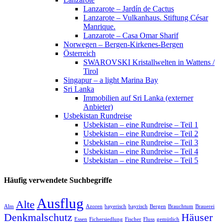
Lanzarote – Jardín de Cactus
Lanzarote – Vulkanhaus. Stiftung César
Manrique.
Lanzarote – Casa Omar Sharif
Norwegen – Bergen-Kirkenes-Bergen
Österreich
SWAROVSKI Kristallwelten in Wattens /
Tirol
Singapur – a light Marina Bay
Sri Lanka
Immobilien auf Sri Lanka (externer
Anbieter)
Usbekistan Rundreise
Usbekistan – eine Rundreise – Teil 1
Usbekistan – eine Rundreise – Teil 2
Usbekistan – eine Rundreise – Teil 3
Usbekistan – eine Rundreise – Teil 4
Usbekistan – eine Rundreise – Teil 5
Häufig verwendete Suchbegriffe
Ausflug
Alte
Alm
Azoren
bayerisch
bayrisch
Bergen
Brauchtum
Brauerei
Denkmalschutz
Häuser
Essen
Fichersiedlung
Fischer
Fluss
gemütlich