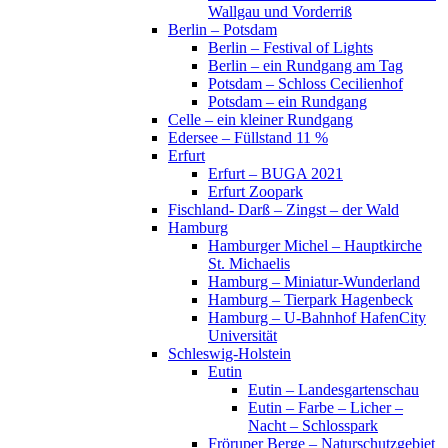
Wallgau und Vorderriß
Berlin – Potsdam
Berlin – Festival of Lights
Berlin – ein Rundgang am Tag
Potsdam – Schloss Cecilienhof
Potsdam – ein Rundgang
Celle – ein kleiner Rundgang
Edersee – Füllstand 11 %
Erfurt
Erfurt – BUGA 2021
Erfurt Zoopark
Fischland- Darß – Zingst – der Wald
Hamburg
Hamburger Michel – Hauptkirche
St. Michaelis
Hamburg – Miniatur-Wunderland
Hamburg – Tierpark Hagenbeck
Hamburg – U-Bahnhof HafenCity
Universität
Schleswig-Holstein
Eutin
Eutin – Landesgartenschau
Eutin – Farbe – Licher –
Nacht – Schlosspark
Fröruper Berge – Naturschutzgebiet