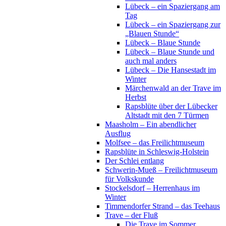
Lübeck – ein Spaziergang am
Tag
Lübeck – ein Spaziergang zur
„Blauen Stunde“
Lübeck – Blaue Stunde
Lübeck – Blaue Stunde und
auch mal anders
Lübeck – Die Hansestadt im
Winter
Märchenwald an der Trave im
Herbst
Rapsblüte über der Lübecker
Altstadt mit den 7 Türmen
Maasholm – Ein abendlicher
Ausflug
Molfsee – das Freilichtmuseum
Rapsblüte in Schleswig-Holstein
Der Schlei entlang
Schwerin-Mueß – Freilichtmuseum
für Volkskunde
Stockelsdorf – Herrenhaus im
Winter
Timmendorfer Strand – das Teehaus
Trave – der Fluß
Die Trave im Sommer