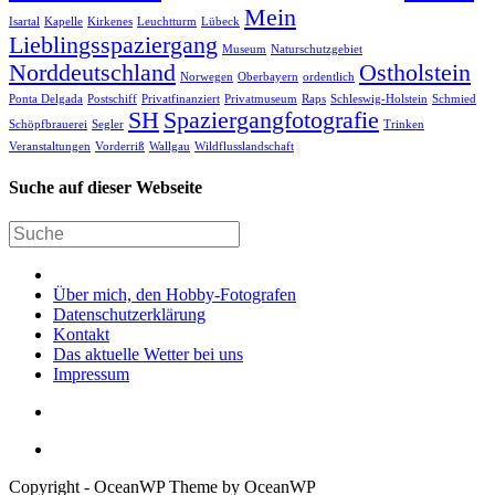
Mein
Isartal
Kapelle
Kirkenes
Leuchtturm
Lübeck
Lieblingsspaziergang
Museum
Naturschutzgebiet
Norddeutschland
Ostholstein
Norwegen
Oberbayern
ordentlich
Ponta Delgada
Postschiff
Privatfinanziert
Privatmuseum
Raps
Schleswig-Holstein
Schmied
SH
Spaziergangfotografie
Schöpfbrauerei
Segler
Trinken
Veranstaltungen
Vorderriß
Wallgau
Wildflusslandschaft
Suche auf dieser Webseite
Über mich, den Hobby-Fotografen
Datenschutzerklärung
Kontakt
Das aktuelle Wetter bei uns
Impressum
Copyright - OceanWP Theme by OceanWP