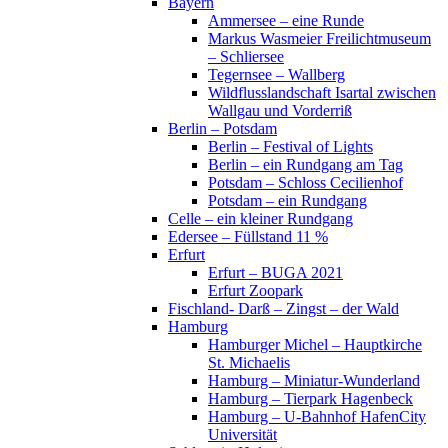
Bayern
Ammersee – eine Runde
Markus Wasmeier Freilichtmuseum
– Schliersee
Tegernsee – Wallberg
Wildflusslandschaft Isartal zwischen
Wallgau und Vorderriß
Berlin – Potsdam
Berlin – Festival of Lights
Berlin – ein Rundgang am Tag
Potsdam – Schloss Cecilienhof
Potsdam – ein Rundgang
Celle – ein kleiner Rundgang
Edersee – Füllstand 11 %
Erfurt
Erfurt – BUGA 2021
Erfurt Zoopark
Fischland- Darß – Zingst – der Wald
Hamburg
Hamburger Michel – Hauptkirche
St. Michaelis
Hamburg – Miniatur-Wunderland
Hamburg – Tierpark Hagenbeck
Hamburg – U-Bahnhof HafenCity
Universität