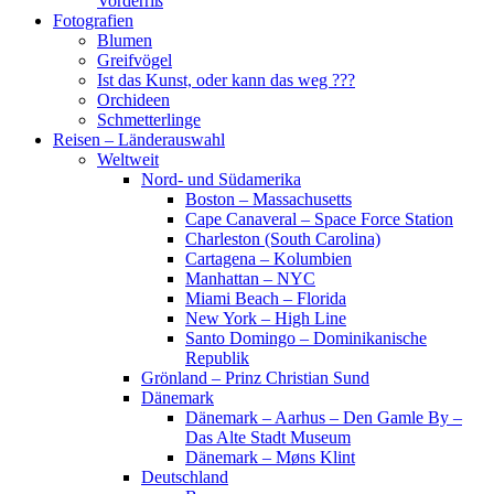
Vorderriß
Fotografien
Blumen
Greifvögel
Ist das Kunst, oder kann das weg ???
Orchideen
Schmetterlinge
Reisen – Länderauswahl
Weltweit
Nord- und Südamerika
Boston – Massachusetts
Cape Canaveral – Space Force Station
Charleston (South Carolina)
Cartagena – Kolumbien
Manhattan – NYC
Miami Beach – Florida
New York – High Line
Santo Domingo – Dominikanische
Republik
Grönland – Prinz Christian Sund
Dänemark
Dänemark – Aarhus – Den Gamle By –
Das Alte Stadt Museum
Dänemark – Møns Klint
Deutschland