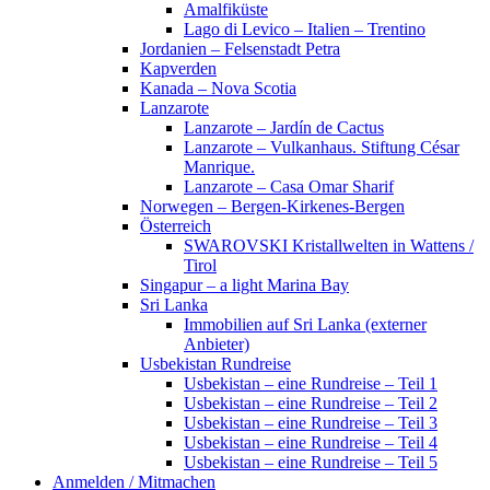
Amalfiküste
Lago di Levico – Italien – Trentino
Jordanien – Felsenstadt Petra
Kapverden
Kanada – Nova Scotia
Lanzarote
Lanzarote – Jardín de Cactus
Lanzarote – Vulkanhaus. Stiftung César
Manrique.
Lanzarote – Casa Omar Sharif
Norwegen – Bergen-Kirkenes-Bergen
Österreich
SWAROVSKI Kristallwelten in Wattens /
Tirol
Singapur – a light Marina Bay
Sri Lanka
Immobilien auf Sri Lanka (externer
Anbieter)
Usbekistan Rundreise
Usbekistan – eine Rundreise – Teil 1
Usbekistan – eine Rundreise – Teil 2
Usbekistan – eine Rundreise – Teil 3
Usbekistan – eine Rundreise – Teil 4
Usbekistan – eine Rundreise – Teil 5
Anmelden / Mitmachen