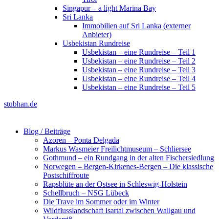
Singapur – a light Marina Bay
Sri Lanka
Immobilien auf Sri Lanka (externer
Anbieter)
Usbekistan Rundreise
Usbekistan – eine Rundreise – Teil 1
Usbekistan – eine Rundreise – Teil 2
Usbekistan – eine Rundreise – Teil 3
Usbekistan – eine Rundreise – Teil 4
Usbekistan – eine Rundreise – Teil 5
stubhan.de
Blog / Beiträge
Azoren – Ponta Delgada
Markus Wasmeier Freilichtmuseum – Schliersee
Gothmund – ein Rundgang in der alten Fischersiedlung
Norwegen – Bergen-Kirkenes-Bergen – Die klassische
Postschiffroute
Rapsblüte an der Ostsee in Schleswig-Holstein
Schellbruch – NSG Lübeck
Die Trave im Sommer oder im Winter
Wildflusslandschaft Isartal zwischen Wallgau und