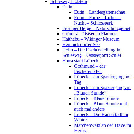
Schleswig-Holstein
Eutin
Eutin – Landesgartenschau
Eutin – Farbe – Licher –
Nacht – Schlosspark
Fröruper Berge – Naturschutzgebiet
Grömitz – Ostsee in Flammen
Haithabu – Wikinger Museum
Hemmelsdorfer See
Holm – Die Fischersiedlung in
Schleswig – Ostseefjord Schlei
Hansestadt Lübeck
Gothmund – der
Fischereihafen
Lübeck – ein Spaziergang am
Tag
Lübeck – ein Spaziergang zur
„Blauen Stunde“
Lübeck – Blaue Stunde
Lübeck – Blaue Stunde und
auch mal anders
Lübeck – Die Hansestadt im
Winter
Märchenwald an der Trave im
Herbst