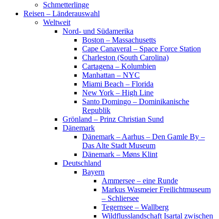
Schmetterlinge
Reisen – Länderauswahl
Weltweit
Nord- und Südamerika
Boston – Massachusetts
Cape Canaveral – Space Force Station
Charleston (South Carolina)
Cartagena – Kolumbien
Manhattan – NYC
Miami Beach – Florida
New York – High Line
Santo Domingo – Dominikanische
Republik
Grönland – Prinz Christian Sund
Dänemark
Dänemark – Aarhus – Den Gamle By –
Das Alte Stadt Museum
Dänemark – Møns Klint
Deutschland
Bayern
Ammersee – eine Runde
Markus Wasmeier Freilichtmuseum
– Schliersee
Tegernsee – Wallberg
Wildflusslandschaft Isartal zwischen