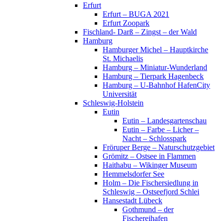
Erfurt
Erfurt – BUGA 2021
Erfurt Zoopark
Fischland- Darß – Zingst – der Wald
Hamburg
Hamburger Michel – Hauptkirche
St. Michaelis
Hamburg – Miniatur-Wunderland
Hamburg – Tierpark Hagenbeck
Hamburg – U-Bahnhof HafenCity
Universität
Schleswig-Holstein
Eutin
Eutin – Landesgartenschau
Eutin – Farbe – Licher –
Nacht – Schlosspark
Fröruper Berge – Naturschutzgebiet
Grömitz – Ostsee in Flammen
Haithabu – Wikinger Museum
Hemmelsdorfer See
Holm – Die Fischersiedlung in
Schleswig – Ostseefjord Schlei
Hansestadt Lübeck
Gothmund – der
Fischereihafen