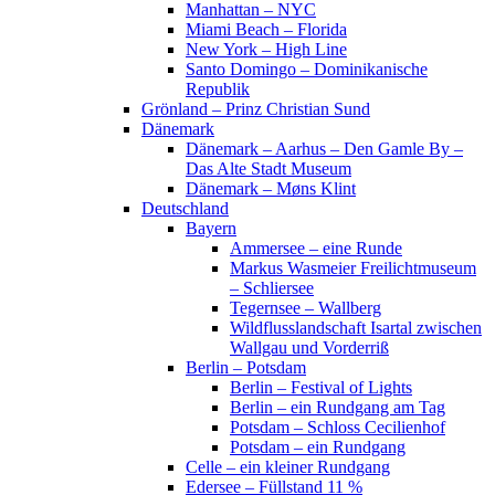
Manhattan – NYC
Miami Beach – Florida
New York – High Line
Santo Domingo – Dominikanische
Republik
Grönland – Prinz Christian Sund
Dänemark
Dänemark – Aarhus – Den Gamle By –
Das Alte Stadt Museum
Dänemark – Møns Klint
Deutschland
Bayern
Ammersee – eine Runde
Markus Wasmeier Freilichtmuseum
– Schliersee
Tegernsee – Wallberg
Wildflusslandschaft Isartal zwischen
Wallgau und Vorderriß
Berlin – Potsdam
Berlin – Festival of Lights
Berlin – ein Rundgang am Tag
Potsdam – Schloss Cecilienhof
Potsdam – ein Rundgang
Celle – ein kleiner Rundgang
Edersee – Füllstand 11 %