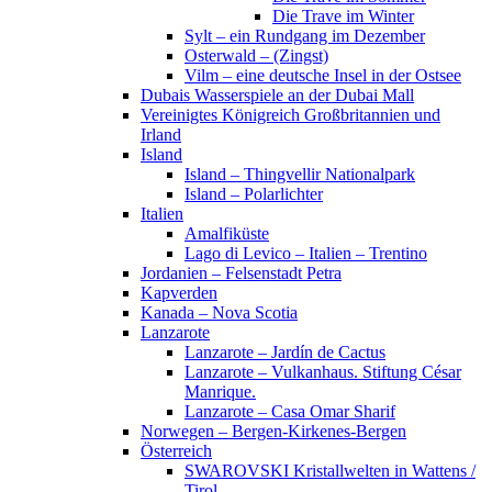
Die Trave im Winter
Sylt – ein Rundgang im Dezember
Osterwald – (Zingst)
Vilm – eine deutsche Insel in der Ostsee
Dubais Wasserspiele an der Dubai Mall
Vereinigtes Königreich Großbritannien und
Irland
Island
Island – Thingvellir Nationalpark
Island – Polarlichter
Italien
Amalfiküste
Lago di Levico – Italien – Trentino
Jordanien – Felsenstadt Petra
Kapverden
Kanada – Nova Scotia
Lanzarote
Lanzarote – Jardín de Cactus
Lanzarote – Vulkanhaus. Stiftung César
Manrique.
Lanzarote – Casa Omar Sharif
Norwegen – Bergen-Kirkenes-Bergen
Österreich
SWAROVSKI Kristallwelten in Wattens /
Tirol