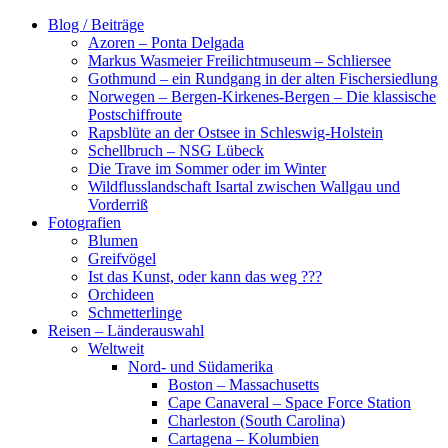
Zum
Blog / Beiträge
Inhalt
Azoren – Ponta Delgada
springen
Markus Wasmeier Freilichtmuseum – Schliersee
Gothmund – ein Rundgang in der alten Fischersiedlung
Norwegen – Bergen-Kirkenes-Bergen – Die klassische
Postschiffroute
Rapsblüte an der Ostsee in Schleswig-Holstein
Schellbruch – NSG Lübeck
Die Trave im Sommer oder im Winter
Wildflusslandschaft Isartal zwischen Wallgau und
Vorderriß
Fotografien
Blumen
Greifvögel
Ist das Kunst, oder kann das weg ???
Orchideen
Schmetterlinge
Reisen – Länderauswahl
Weltweit
Nord- und Südamerika
Boston – Massachusetts
Cape Canaveral – Space Force Station
Charleston (South Carolina)
Cartagena – Kolumbien