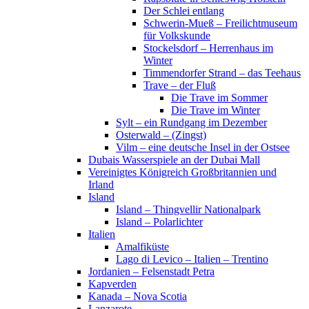
Der Schlei entlang
Schwerin-Mueß – Freilichtmuseum
für Volkskunde
Stockelsdorf – Herrenhaus im
Winter
Timmendorfer Strand – das Teehaus
Trave – der Fluß
Die Trave im Sommer
Die Trave im Winter
Sylt – ein Rundgang im Dezember
Osterwald – (Zingst)
Vilm – eine deutsche Insel in der Ostsee
Dubais Wasserspiele an der Dubai Mall
Vereinigtes Königreich Großbritannien und
Irland
Island
Island – Thingvellir Nationalpark
Island – Polarlichter
Italien
Amalfiküste
Lago di Levico – Italien – Trentino
Jordanien – Felsenstadt Petra
Kapverden
Kanada – Nova Scotia
Lanzarote