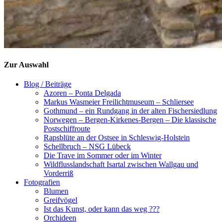
Zur Auswahl
Blog / Beiträge
Azoren – Ponta Delgada
Markus Wasmeier Freilichtmuseum – Schliersee
Gothmund – ein Rundgang in der alten Fischersiedlung
Norwegen – Bergen-Kirkenes-Bergen – Die klassische
Postschiffroute
Rapsblüte an der Ostsee in Schleswig-Holstein
Schellbruch – NSG Lübeck
Die Trave im Sommer oder im Winter
Wildflusslandschaft Isartal zwischen Wallgau und
Vorderriß
Fotografien
Blumen
Greifvögel
Ist das Kunst, oder kann das weg ???
Orchideen