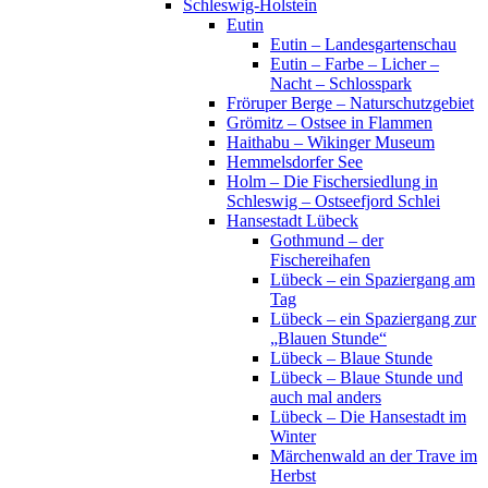
Schleswig-Holstein
Eutin
Eutin – Landesgartenschau
Eutin – Farbe – Licher –
Nacht – Schlosspark
Fröruper Berge – Naturschutzgebiet
Grömitz – Ostsee in Flammen
Haithabu – Wikinger Museum
Hemmelsdorfer See
Holm – Die Fischersiedlung in
Schleswig – Ostseefjord Schlei
Hansestadt Lübeck
Gothmund – der
Fischereihafen
Lübeck – ein Spaziergang am
Tag
Lübeck – ein Spaziergang zur
„Blauen Stunde“
Lübeck – Blaue Stunde
Lübeck – Blaue Stunde und
auch mal anders
Lübeck – Die Hansestadt im
Winter
Märchenwald an der Trave im
Herbst