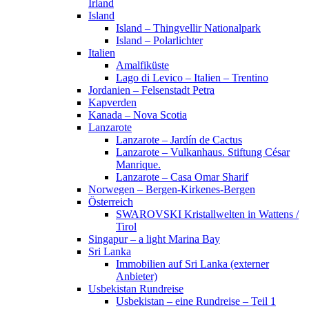
Irland
Island
Island – Thingvellir Nationalpark
Island – Polarlichter
Italien
Amalfiküste
Lago di Levico – Italien – Trentino
Jordanien – Felsenstadt Petra
Kapverden
Kanada – Nova Scotia
Lanzarote
Lanzarote – Jardín de Cactus
Lanzarote – Vulkanhaus. Stiftung César
Manrique.
Lanzarote – Casa Omar Sharif
Norwegen – Bergen-Kirkenes-Bergen
Österreich
SWAROVSKI Kristallwelten in Wattens /
Tirol
Singapur – a light Marina Bay
Sri Lanka
Immobilien auf Sri Lanka (externer
Anbieter)
Usbekistan Rundreise
Usbekistan – eine Rundreise – Teil 1