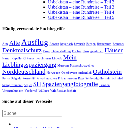
Usbekistan – eine Rundreise – Teil 2
Usbekistan – eine Rundreise – Teil 3
Usbekistan – eine Rundreise – Teil 4
Usbekistan – eine Rundreise – Teil 5
Häufig verwendete Suchbegriffe
Ausflug
Alte
Alm
Azoren
bayerisch
bayrisch
Bergen
Brauchtum
Brauerei
Denkmalschutz
Häuser
Essen
Fichersiedlung
Fischer
Fluss
gemütlich
Mein
Isartal
Kapelle
Kirkenes
Leuchtturm
Lübeck
Lieblingsspaziergang
Museum
Naturschutzgebiet
Norddeutschland
Ostholstein
Norwegen
Oberbayern
ordentlich
Ponta Delgada
Postschiff
Privatfinanziert
Privatmuseum
Raps
Schleswig-Holstein
Schmied
SH
Spaziergangfotografie
Schöpfbrauerei
Segler
Trinken
Veranstaltungen
Vorderriß
Wallgau
Wildflusslandschaft
Suche auf dieser Webseite