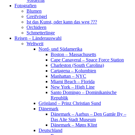
Vorderriß
Fotografien
Blumen
Greifvögel
Ist das Kunst, oder kann das weg ???
Orchideen
Schmetterlinge
Reisen – Länderauswahl
Weltweit
Nord- und Südamerika
Boston – Massachusetts
Cape Canaveral – Space Force Station
Charleston (South Carolina)
Cartagena – Kolumbien
Manhattan – NYC
Miami Beach – Florida
New York – High Line
Santo Domingo – Dominikanische
Republik
Grönland – Prinz Christian Sund
Dänemark
Dänemark – Aarhus – Den Gamle By –
Das Alte Stadt Museum
Dänemark – Møns Klint
Deutschland