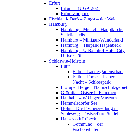
Erfurt
Erfurt – BUGA 2021
Erfurt Zoopark
Fischland- Darß – Zingst – der Wald
Hamburg
Hamburger Michel – Hauptkirche
St. Michaelis
Hamburg – Miniatur-Wunderland
Hamburg – Tierpark Hagenbeck
Hamburg – U-Bahnhof HafenCity
Universität
Schleswig-Holstein
Eutin
Eutin – Landesgartenschau
Eutin – Farbe – Licher –
Nacht – Schlosspark
Fröruper Berge – Naturschutzgebiet
Grömitz – Ostsee in Flammen
Haithabu – Wikinger Museum
Hemmelsdorfer See
Holm – Die Fischersiedlung in
Schleswig – Ostseefjord Schlei
Hansestadt Lübeck
Gothmund – der
Fischereihafen