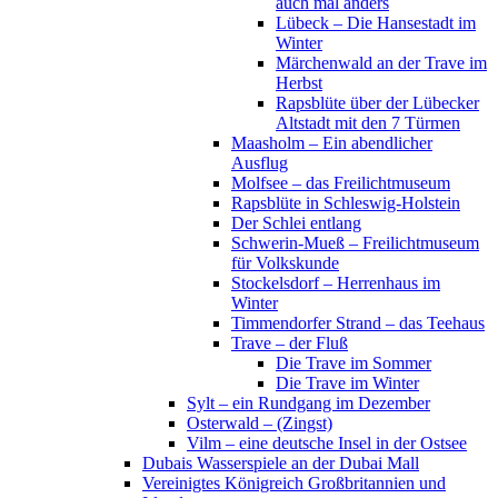
auch mal anders
Lübeck – Die Hansestadt im
Winter
Märchenwald an der Trave im
Herbst
Rapsblüte über der Lübecker
Altstadt mit den 7 Türmen
Maasholm – Ein abendlicher
Ausflug
Molfsee – das Freilichtmuseum
Rapsblüte in Schleswig-Holstein
Der Schlei entlang
Schwerin-Mueß – Freilichtmuseum
für Volkskunde
Stockelsdorf – Herrenhaus im
Winter
Timmendorfer Strand – das Teehaus
Trave – der Fluß
Die Trave im Sommer
Die Trave im Winter
Sylt – ein Rundgang im Dezember
Osterwald – (Zingst)
Vilm – eine deutsche Insel in der Ostsee
Dubais Wasserspiele an der Dubai Mall
Vereinigtes Königreich Großbritannien und