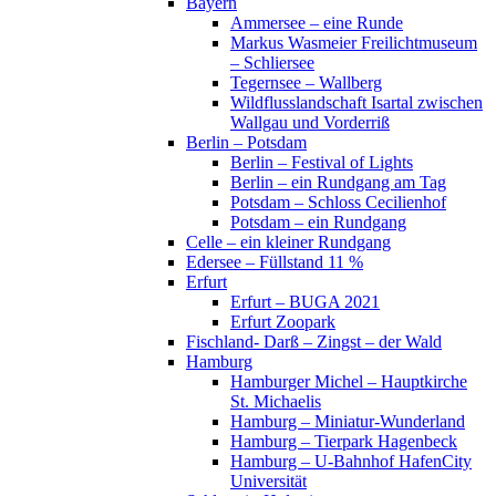
Bayern
Ammersee – eine Runde
Markus Wasmeier Freilichtmuseum
– Schliersee
Tegernsee – Wallberg
Wildflusslandschaft Isartal zwischen
Wallgau und Vorderriß
Berlin – Potsdam
Berlin – Festival of Lights
Berlin – ein Rundgang am Tag
Potsdam – Schloss Cecilienhof
Potsdam – ein Rundgang
Celle – ein kleiner Rundgang
Edersee – Füllstand 11 %
Erfurt
Erfurt – BUGA 2021
Erfurt Zoopark
Fischland- Darß – Zingst – der Wald
Hamburg
Hamburger Michel – Hauptkirche
St. Michaelis
Hamburg – Miniatur-Wunderland
Hamburg – Tierpark Hagenbeck
Hamburg – U-Bahnhof HafenCity
Universität