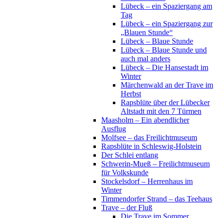
Lübeck – ein Spaziergang am
Tag
Lübeck – ein Spaziergang zur
„Blauen Stunde“
Lübeck – Blaue Stunde
Lübeck – Blaue Stunde und
auch mal anders
Lübeck – Die Hansestadt im
Winter
Märchenwald an der Trave im
Herbst
Rapsblüte über der Lübecker
Altstadt mit den 7 Türmen
Maasholm – Ein abendlicher
Ausflug
Molfsee – das Freilichtmuseum
Rapsblüte in Schleswig-Holstein
Der Schlei entlang
Schwerin-Mueß – Freilichtmuseum
für Volkskunde
Stockelsdorf – Herrenhaus im
Winter
Timmendorfer Strand – das Teehaus
Trave – der Fluß
Die Trave im Sommer