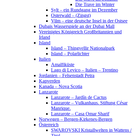
Die Trave im Winter
Sylt – ein Rundgang im Dezember
Osterwald – (Zingst)
Vilm – eine deutsche Insel in der Ostsee
Dubais Wasserspiele an der Dubai Mall
Vereinigtes Königreich Großbritannien und
Irland
Island
Island – Thingvellir Nationalpark
Island – Polarlichter
Italien
Amalfiküste
Lago di Levico – Italien – Trentino
Jordanien – Felsenstadt Petra
Kapverden
Kanada – Nova Scotia
Lanzarote
Lanzarote – Jardín de Cactus
Lanzarote – Vulkanhaus. Stiftung César
Manrique.
Lanzarote – Casa Omar Sharif
Norwegen – Bergen-Kirkenes-Bergen
Österreich
SWAROVSKI Kristallwelten in Wattens /
Tirol