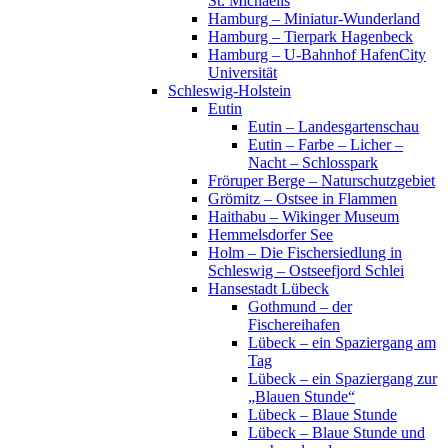
St. Michaelis
Hamburg – Miniatur-Wunderland
Hamburg – Tierpark Hagenbeck
Hamburg – U-Bahnhof HafenCity
Universität
Schleswig-Holstein
Eutin
Eutin – Landesgartenschau
Eutin – Farbe – Licher –
Nacht – Schlosspark
Fröruper Berge – Naturschutzgebiet
Grömitz – Ostsee in Flammen
Haithabu – Wikinger Museum
Hemmelsdorfer See
Holm – Die Fischersiedlung in
Schleswig – Ostseefjord Schlei
Hansestadt Lübeck
Gothmund – der
Fischereihafen
Lübeck – ein Spaziergang am
Tag
Lübeck – ein Spaziergang zur
„Blauen Stunde“
Lübeck – Blaue Stunde
Lübeck – Blaue Stunde und