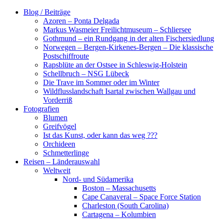
Zum
Blog / Beiträge
Inhalt
Azoren – Ponta Delgada
springen
Markus Wasmeier Freilichtmuseum – Schliersee
Gothmund – ein Rundgang in der alten Fischersiedlung
Norwegen – Bergen-Kirkenes-Bergen – Die klassische
Postschiffroute
Rapsblüte an der Ostsee in Schleswig-Holstein
Schellbruch – NSG Lübeck
Die Trave im Sommer oder im Winter
Wildflusslandschaft Isartal zwischen Wallgau und
Vorderriß
Fotografien
Blumen
Greifvögel
Ist das Kunst, oder kann das weg ???
Orchideen
Schmetterlinge
Reisen – Länderauswahl
Weltweit
Nord- und Südamerika
Boston – Massachusetts
Cape Canaveral – Space Force Station
Charleston (South Carolina)
Cartagena – Kolumbien