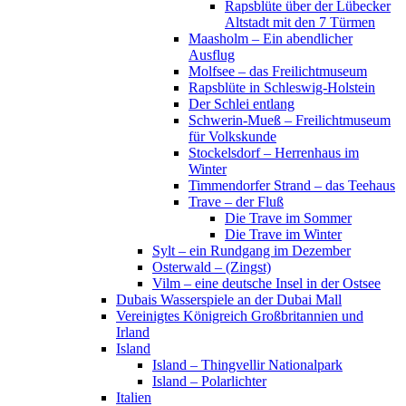
Rapsblüte über der Lübecker
Altstadt mit den 7 Türmen
Maasholm – Ein abendlicher
Ausflug
Molfsee – das Freilichtmuseum
Rapsblüte in Schleswig-Holstein
Der Schlei entlang
Schwerin-Mueß – Freilichtmuseum
für Volkskunde
Stockelsdorf – Herrenhaus im
Winter
Timmendorfer Strand – das Teehaus
Trave – der Fluß
Die Trave im Sommer
Die Trave im Winter
Sylt – ein Rundgang im Dezember
Osterwald – (Zingst)
Vilm – eine deutsche Insel in der Ostsee
Dubais Wasserspiele an der Dubai Mall
Vereinigtes Königreich Großbritannien und
Irland
Island
Island – Thingvellir Nationalpark
Island – Polarlichter
Italien