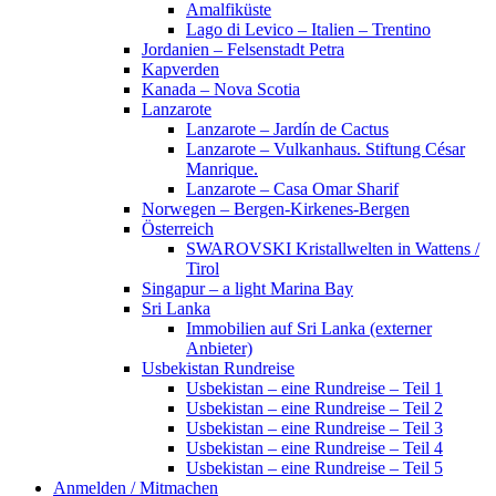
Amalfiküste
Lago di Levico – Italien – Trentino
Jordanien – Felsenstadt Petra
Kapverden
Kanada – Nova Scotia
Lanzarote
Lanzarote – Jardín de Cactus
Lanzarote – Vulkanhaus. Stiftung César
Manrique.
Lanzarote – Casa Omar Sharif
Norwegen – Bergen-Kirkenes-Bergen
Österreich
SWAROVSKI Kristallwelten in Wattens /
Tirol
Singapur – a light Marina Bay
Sri Lanka
Immobilien auf Sri Lanka (externer
Anbieter)
Usbekistan Rundreise
Usbekistan – eine Rundreise – Teil 1
Usbekistan – eine Rundreise – Teil 2
Usbekistan – eine Rundreise – Teil 3
Usbekistan – eine Rundreise – Teil 4
Usbekistan – eine Rundreise – Teil 5
Anmelden / Mitmachen