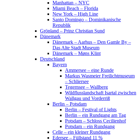
Manhattan – NYC
Miami Beach – Florida
New York – High Line
Santo Domingo – Dominikanische
Republik
Grönland – Prinz Christian Sund
Dänemark
Dänemark – Aarhus – Den Gamle By –
Das Alte Stadt Museum
Dänemark – Møns Klint
Deutschland
Bayern
Ammersee – eine Runde
Markus Wasmeier Freilichtmuseum
– Schliersee
Tegernsee – Wallberg
Wildflusslandschaft Isartal zwischen
Wallgau und Vorderriß
Berlin – Potsdam
Berlin – Festival of Lights
Berlin – ein Rundgang am Tag
Potsdam – Schloss Cecilienhof
Potsdam – ein Rundgang
Celle – ein kleiner Rundgang
Edersee – Füllstand 11 %