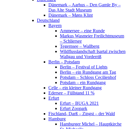
Dänemark – Aarhus – Den Gamle By –
Das Alte Stadt Museum
Dänemark – Møns Klint
Deutschland
Bayern
Ammersee – eine Runde
Markus Wasmeier Freilichtmuseum
– Schliersee
Tegernsee – Wallberg
Wildflusslandschaft Isartal zwischen
Wallgau und Vorderriß
Berlin – Potsdam
Berlin – Festival of Lights
Berlin – ein Rundgang am Tag
Potsdam – Schloss Cecilienhof
Potsdam – ein Rundgang
Celle – ein kleiner Rundgang
Edersee – Füllstand 11 %
Erfurt
Erfurt – BUGA 2021
Erfurt Zoopark
Fischland- Darß – Zingst – der Wald
Hamburg
Hamburger Michel – Hauptkirche