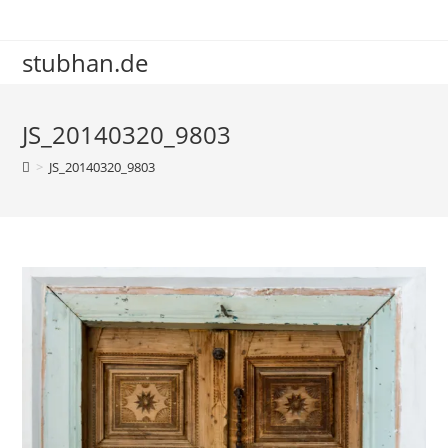
Zum
Inhalt
stubhan.de
springen
JS_20140320_9803
>
JS_20140320_9803