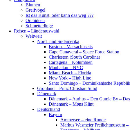
Blumen
Greifvögel
Ist das Kunst, oder kann das weg ???
Orchideen
Schmetterlinge
Reisen – Länderauswahl
Weltweit
Nord- und Südamerika
Boston – Massachusetts
Cape Canaveral – Space Force Station
Charleston (South Carolina)
Cartagena – Kolumbien
Manhattan – NYC
Miami Beach – Florida
New York – High Line
Santo Domingo – Dominikanische Republi
Grönland – Prinz Christian Sund
Dänemark
Dänemark – Aarhus – Den Gamle By – Das
Dänemark – Møns Klint
Deutschland
Bayern
Ammersee – eine Runde
Markus Wasmeier Freilichtmuseum – 