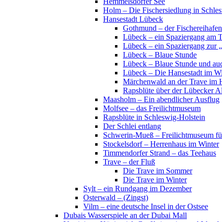
Hemmelsdorfer See
Holm – Die Fischersiedlung in Schles
Hansestadt Lübeck
Gothmund – der Fischereihafen
Lübeck – ein Spaziergang am 
Lübeck – ein Spaziergang zur 
Lübeck – Blaue Stunde
Lübeck – Blaue Stunde und au
Lübeck – Die Hansestadt im Wi
Märchenwald an der Trave im 
Rapsblüte über der Lübecker Al
Maasholm – Ein abendlicher Ausflug
Molfsee – das Freilichtmuseum
Rapsblüte in Schleswig-Holstein
Der Schlei entlang
Schwerin-Mueß – Freilichtmuseum fü
Stockelsdorf – Herrenhaus im Winter
Timmendorfer Strand – das Teehaus
Trave – der Fluß
Die Trave im Sommer
Die Trave im Winter
Sylt – ein Rundgang im Dezember
Osterwald – (Zingst)
Vilm – eine deutsche Insel in der Ostsee
Dubais Wasserspiele an der Dubai Mall