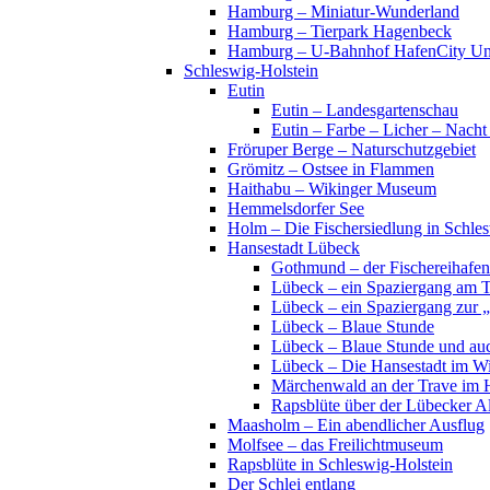
Hamburg – Miniatur-Wunderland
Hamburg – Tierpark Hagenbeck
Hamburg – U-Bahnhof HafenCity Uni
Schleswig-Holstein
Eutin
Eutin – Landesgartenschau
Eutin – Farbe – Licher – Nacht
Fröruper Berge – Naturschutzgebiet
Grömitz – Ostsee in Flammen
Haithabu – Wikinger Museum
Hemmelsdorfer See
Holm – Die Fischersiedlung in Schles
Hansestadt Lübeck
Gothmund – der Fischereihafen
Lübeck – ein Spaziergang am 
Lübeck – ein Spaziergang zur 
Lübeck – Blaue Stunde
Lübeck – Blaue Stunde und au
Lübeck – Die Hansestadt im Wi
Märchenwald an der Trave im 
Rapsblüte über der Lübecker Al
Maasholm – Ein abendlicher Ausflug
Molfsee – das Freilichtmuseum
Rapsblüte in Schleswig-Holstein
Der Schlei entlang