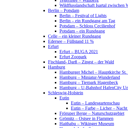
Tegernsee – Wallberg
Wildflusslandschaft Isartal zwischen 
Berlin – Potsdam
Berlin – Festival of Lights
Berlin – ein Rundgang am Tag
Potsdam – Schloss Cecilienhof
Potsdam – ein Rundgang
Celle – ein kleiner Rundgang
Edersee – Füllstand 11 %
Erfurt
Erfurt – BUGA 2021
Erfurt Zoopark
Fischland- Darß – Zingst – der Wald
Hamburg
Hamburger Michel – Hauptkirche St. 
Hamburg – Miniatur-Wunderland
Hamburg – Tierpark Hagenbeck
Hamburg – U-Bahnhof HafenCity Uni
Schleswig-Holstein
Eutin
Eutin – Landesgartenschau
Eutin – Farbe – Licher – Nacht
Fröruper Berge – Naturschutzgebiet
Grömitz – Ostsee in Flammen
Haithabu – Wikinger Museum