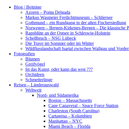
Zum
Blog / Beiträge
Inhalt
Azoren – Ponta Delgada
springen
Markus Wasmeier Freilichtmuseum – Schliersee
Gothmund – ein Rundgang in der alten Fischersiedlung
Norwegen – Bergen-Kirkenes-Bergen – Die klassische Po
Rapsblüte an der Ostsee in Schleswig-Holstein
Schellbruch – NSG Lübeck
Die Trave im Sommer oder im Winter
Wildflusslandschaft Isartal zwischen Wallgau und Vorder
Fotografien
Blumen
Greifvögel
Ist das Kunst, oder kann das weg ???
Orchideen
Schmetterlinge
Reisen – Länderauswahl
Weltweit
Nord- und Südamerika
Boston – Massachusetts
Cape Canaveral – Space Force Station
Charleston (South Carolina)
Cartagena – Kolumbien
Manhattan – NYC
Miami Beach – Florida