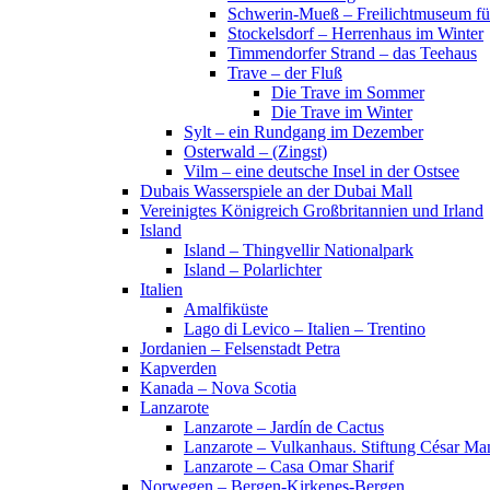
Schwerin-Mueß – Freilichtmuseum fü
Stockelsdorf – Herrenhaus im Winter
Timmendorfer Strand – das Teehaus
Trave – der Fluß
Die Trave im Sommer
Die Trave im Winter
Sylt – ein Rundgang im Dezember
Osterwald – (Zingst)
Vilm – eine deutsche Insel in der Ostsee
Dubais Wasserspiele an der Dubai Mall
Vereinigtes Königreich Großbritannien und Irland
Island
Island – Thingvellir Nationalpark
Island – Polarlichter
Italien
Amalfiküste
Lago di Levico – Italien – Trentino
Jordanien – Felsenstadt Petra
Kapverden
Kanada – Nova Scotia
Lanzarote
Lanzarote – Jardín de Cactus
Lanzarote – Vulkanhaus. Stiftung César Ma
Lanzarote – Casa Omar Sharif
Norwegen – Bergen-Kirkenes-Bergen