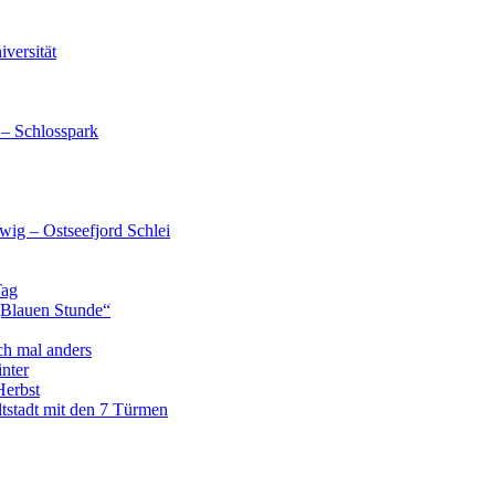
versität
 – Schlosspark
wig – Ostseefjord Schlei
Tag
„Blauen Stunde“
ch mal anders
nter
Herbst
tstadt mit den 7 Türmen