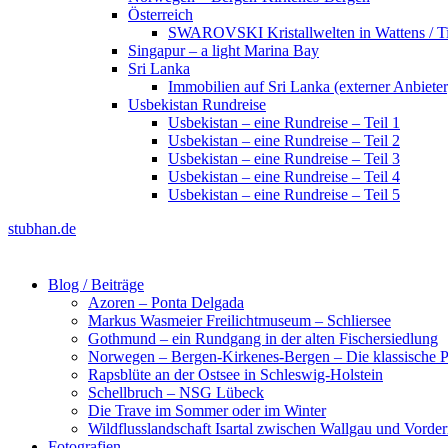
Österreich
SWAROVSKI Kristallwelten in Wattens / Ti
Singapur – a light Marina Bay
Sri Lanka
Immobilien auf Sri Lanka (externer Anbieter
Usbekistan Rundreise
Usbekistan – eine Rundreise – Teil 1
Usbekistan – eine Rundreise – Teil 2
Usbekistan – eine Rundreise – Teil 3
Usbekistan – eine Rundreise – Teil 4
Usbekistan – eine Rundreise – Teil 5
stubhan.de
Blog / Beiträge
Azoren – Ponta Delgada
Markus Wasmeier Freilichtmuseum – Schliersee
Gothmund – ein Rundgang in der alten Fischersiedlung
Norwegen – Bergen-Kirkenes-Bergen – Die klassische Po
Rapsblüte an der Ostsee in Schleswig-Holstein
Schellbruch – NSG Lübeck
Die Trave im Sommer oder im Winter
Wildflusslandschaft Isartal zwischen Wallgau und Vorder
Fotografien