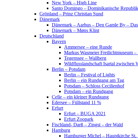
New York – High Line
Santo Domingo – Dominikanische Republi
Grönland – Prinz Christian Sund
Dänemark
Dänemark – Aarhus – Den Gamle By – Das
Dänemark – Møns Klint
Deutschland
Bayern
Ammersee – eine Runde
Markus Wasmeier Freilichtmuseum – 
Tegernsee – Wallberg
Wildflusslandschaft Isartal zwischen 
Berlin – Potsdam
Berlin – Festival of Lights
Berlin – ein Rundgang am Tag
Potsdam – Schloss Cecilienhof
Potsdam – ein Rundgang
Celle – ein kleiner Rundgang
Edersee – Füllstand 11 %
Erfurt
Erfurt – BUGA 2021
Erfurt Zoopark
Fischland- Darß – Zingst – der Wald
Hamburg
Hamburger Michel – Hauptkirche St. 