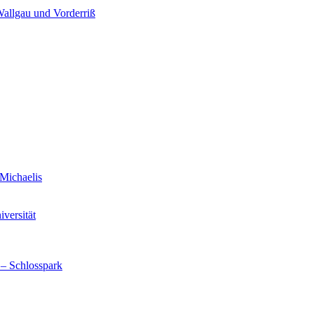
Wallgau und Vorderriß
Michaelis
versität
 – Schlosspark