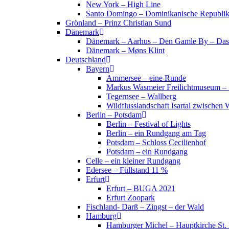
New York – High Line
Santo Domingo – Dominikanische Republi
Grönland – Prinz Christian Sund
Dänemark
Dänemark – Aarhus – Den Gamle By – Das
Dänemark – Møns Klint
Deutschland
Bayern
Ammersee – eine Runde
Markus Wasmeier Freilichtmuseum – 
Tegernsee – Wallberg
Wildflusslandschaft Isartal zwischen 
Berlin – Potsdam
Berlin – Festival of Lights
Berlin – ein Rundgang am Tag
Potsdam – Schloss Cecilienhof
Potsdam – ein Rundgang
Celle – ein kleiner Rundgang
Edersee – Füllstand 11 %
Erfurt
Erfurt – BUGA 2021
Erfurt Zoopark
Fischland- Darß – Zingst – der Wald
Hamburg
Hamburger Michel – Hauptkirche St. 