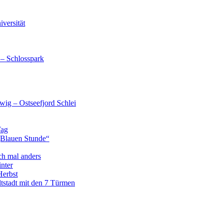
versität
 – Schlosspark
wig – Ostseefjord Schlei
Tag
„Blauen Stunde“
ch mal anders
nter
Herbst
tstadt mit den 7 Türmen