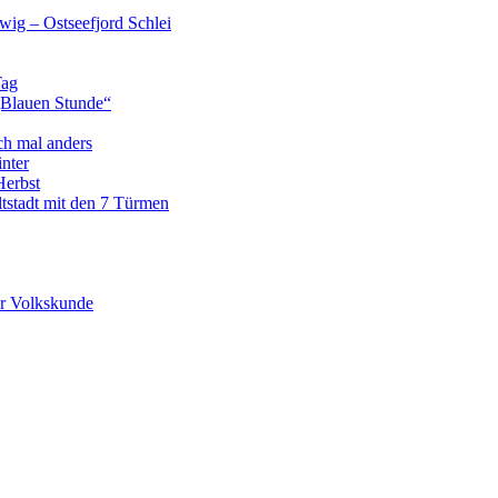
wig – Ostseefjord Schlei
Tag
„Blauen Stunde“
ch mal anders
nter
Herbst
tstadt mit den 7 Türmen
r Volkskunde