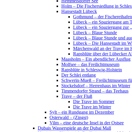
Hemmelsdorfer See
Holm – Die Fischersiedlung in Schles
Hansestadt Lübeck
Gothmund – der Fischereihafen
Lübeck – ein Spaziergang am 
Lübeck – ein Spaziergang zur 
Lübeck – Blaue Stunde
Lübeck – Blaue Stunde und au
Lübeck – Die Hansestadt im Wi
Märchenwald an der Trave im 
Rapsblüte über der Lübecker Al
Maasholm – Ein abendlicher Ausflug
Molfsee – das Freilichtmuseum
Rapsblüte in Schleswig-Holstein
Der Schlei entlang
Schwerin-Mueß – Freilichtmuseum fü
Stockelsdorf – Herrenhaus im Winter
Timmendorfer Strand – das Teehaus
Trave – der Fluß
Die Trave im Sommer
Die Trave im Winter
Sylt – ein Rundgang im Dezember
Osterwald – (Zingst)
Vilm – eine deutsche Insel in der Ostsee
Dubais Wasserspiele an der Dubai Mall