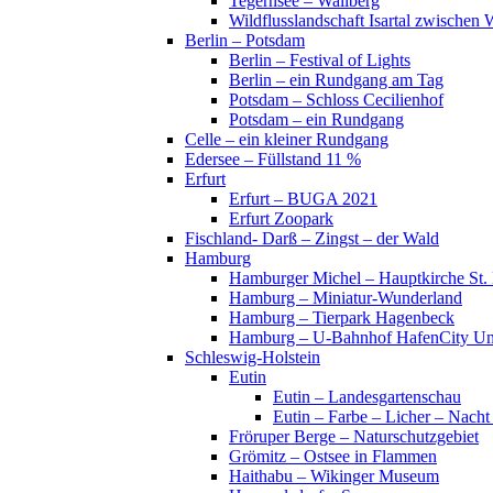
Tegernsee – Wallberg
Wildflusslandschaft Isartal zwischen 
Berlin – Potsdam
Berlin – Festival of Lights
Berlin – ein Rundgang am Tag
Potsdam – Schloss Cecilienhof
Potsdam – ein Rundgang
Celle – ein kleiner Rundgang
Edersee – Füllstand 11 %
Erfurt
Erfurt – BUGA 2021
Erfurt Zoopark
Fischland- Darß – Zingst – der Wald
Hamburg
Hamburger Michel – Hauptkirche St. 
Hamburg – Miniatur-Wunderland
Hamburg – Tierpark Hagenbeck
Hamburg – U-Bahnhof HafenCity Uni
Schleswig-Holstein
Eutin
Eutin – Landesgartenschau
Eutin – Farbe – Licher – Nacht
Fröruper Berge – Naturschutzgebiet
Grömitz – Ostsee in Flammen
Haithabu – Wikinger Museum