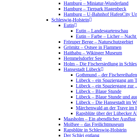
Hamburg – Miniatur-Wunderland
Hamburg – Tierpark Hagenbeck
Hamburg – U-Bahnhof HafenCity Uni
Schleswig-Holstein
Eutin
Eutin – Landesgartenschau
Eutin – Farbe – Licher – Nacht
Fröruper Berge – Naturschutzgebiet
Grömitz – Ostsee in Flammen
Haithabu – Wikinger Museum
Hemmelsdorfer See
Holm – Die Fischersiedlung in Schles
Hansestadt Lübeck
Gothmund – der Fischereihafen
Lübeck – ein Spaziergang am 
Lübeck – ein Spaziergang zur 
Lübeck – Blaue Stunde
Lübeck – Blaue Stunde und au
Lübeck – Die Hansestadt im Wi
Märchenwald an der Trave im 
Rapsblüte über der Lübecker Al
Maasholm – Ein abendlicher Ausflug
Molfsee – das Freilichtmuseum
Rapsblüte in Schleswig-Holstein
Der Schlei entlang