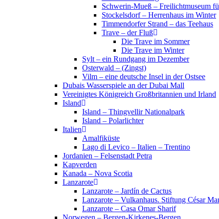
Schwerin-Mueß – Freilichtmuseum fü
Stockelsdorf – Herrenhaus im Winter
Timmendorfer Strand – das Teehaus
Trave – der Fluß
Die Trave im Sommer
Die Trave im Winter
Sylt – ein Rundgang im Dezember
Osterwald – (Zingst)
Vilm – eine deutsche Insel in der Ostsee
Dubais Wasserspiele an der Dubai Mall
Vereinigtes Königreich Großbritannien und Irland
Island
Island – Thingvellir Nationalpark
Island – Polarlichter
Italien
Amalfiküste
Lago di Levico – Italien – Trentino
Jordanien – Felsenstadt Petra
Kapverden
Kanada – Nova Scotia
Lanzarote
Lanzarote – Jardín de Cactus
Lanzarote – Vulkanhaus. Stiftung César Ma
Lanzarote – Casa Omar Sharif
Norwegen – Bergen-Kirkenes-Bergen