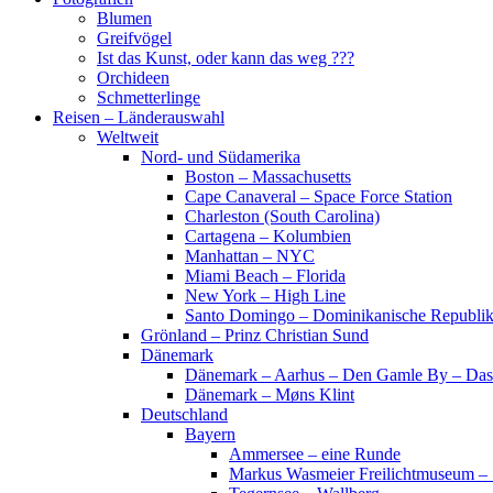
Blumen
Greifvögel
Ist das Kunst, oder kann das weg ???
Orchideen
Schmetterlinge
Reisen – Länderauswahl
Weltweit
Nord- und Südamerika
Boston – Massachusetts
Cape Canaveral – Space Force Station
Charleston (South Carolina)
Cartagena – Kolumbien
Manhattan – NYC
Miami Beach – Florida
New York – High Line
Santo Domingo – Dominikanische Republi
Grönland – Prinz Christian Sund
Dänemark
Dänemark – Aarhus – Den Gamle By – Das
Dänemark – Møns Klint
Deutschland
Bayern
Ammersee – eine Runde
Markus Wasmeier Freilichtmuseum – 