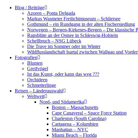
Zum
Blog / Beiträge
Inhalt
Azoren – Ponta Delgada
springen
Markus Wasmeier Freilichtmuseum – Schliersee
Gothmund – ein Rundgang in der alten Fischersiedlung
Norwegen – Bergen-Kirkenes-Bergen – Die klassische Po
Rapsblüte an der Ostsee in Schleswig-Holstein
Schellbruch – NSG Lübeck
Die Trave im Sommer oder im Winter
Wildflusslandschaft Isartal zwischen Wallgau und Vorder
Fotografien
Blumen
Greifvögel
Ist das Kunst, oder kann das weg ???
Orchideen
Schmetterlinge
Reisen – Länderauswahl
Weltweit
Nord- und Südamerika
Boston – Massachusetts
Cape Canaveral – Space Force Station
Charleston (South Carolina)
Cartagena – Kolumbien
Manhattan – NYC
Miami Beach – Florida