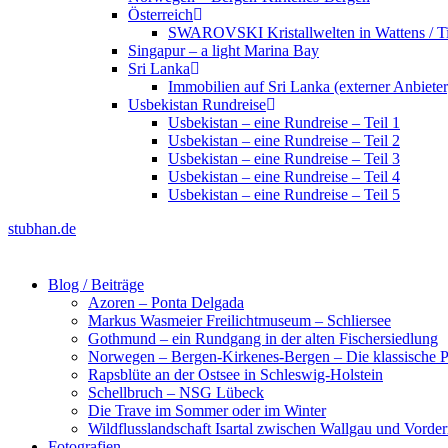
Österreich
SWAROVSKI Kristallwelten in Wattens / Ti
Singapur – a light Marina Bay
Sri Lanka
Immobilien auf Sri Lanka (externer Anbieter
Usbekistan Rundreise
Usbekistan – eine Rundreise – Teil 1
Usbekistan – eine Rundreise – Teil 2
Usbekistan – eine Rundreise – Teil 3
Usbekistan – eine Rundreise – Teil 4
Usbekistan – eine Rundreise – Teil 5
stubhan.de
Blog / Beiträge
Azoren – Ponta Delgada
Markus Wasmeier Freilichtmuseum – Schliersee
Gothmund – ein Rundgang in der alten Fischersiedlung
Norwegen – Bergen-Kirkenes-Bergen – Die klassische Po
Rapsblüte an der Ostsee in Schleswig-Holstein
Schellbruch – NSG Lübeck
Die Trave im Sommer oder im Winter
Wildflusslandschaft Isartal zwischen Wallgau und Vorder
Fotografien