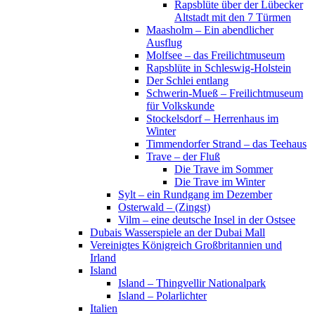
Rapsblüte über der Lübecker
Altstadt mit den 7 Türmen
Maasholm – Ein abendlicher
Ausflug
Molfsee – das Freilichtmuseum
Rapsblüte in Schleswig-Holstein
Der Schlei entlang
Schwerin-Mueß – Freilichtmuseum
für Volkskunde
Stockelsdorf – Herrenhaus im
Winter
Timmendorfer Strand – das Teehaus
Trave – der Fluß
Die Trave im Sommer
Die Trave im Winter
Sylt – ein Rundgang im Dezember
Osterwald – (Zingst)
Vilm – eine deutsche Insel in der Ostsee
Dubais Wasserspiele an der Dubai Mall
Vereinigtes Königreich Großbritannien und
Irland
Island
Island – Thingvellir Nationalpark
Island – Polarlichter
Italien