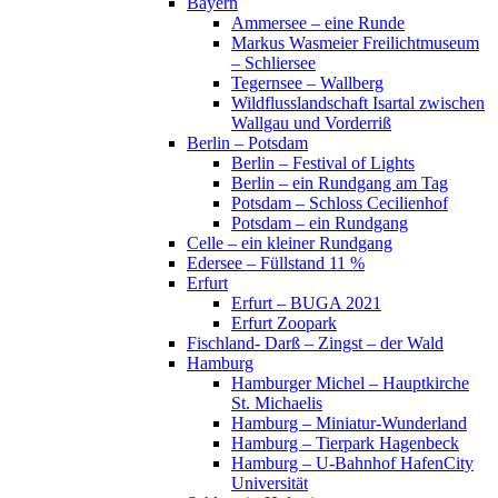
Bayern
Ammersee – eine Runde
Markus Wasmeier Freilichtmuseum
– Schliersee
Tegernsee – Wallberg
Wildflusslandschaft Isartal zwischen
Wallgau und Vorderriß
Berlin – Potsdam
Berlin – Festival of Lights
Berlin – ein Rundgang am Tag
Potsdam – Schloss Cecilienhof
Potsdam – ein Rundgang
Celle – ein kleiner Rundgang
Edersee – Füllstand 11 %
Erfurt
Erfurt – BUGA 2021
Erfurt Zoopark
Fischland- Darß – Zingst – der Wald
Hamburg
Hamburger Michel – Hauptkirche
St. Michaelis
Hamburg – Miniatur-Wunderland
Hamburg – Tierpark Hagenbeck
Hamburg – U-Bahnhof HafenCity
Universität