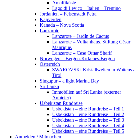
Amalfiküste
Lago di Levico – Italien – Trentino
Jordanien – Felsenstadt Petra
Kapverden
Kanada – Nova Scotia
Lanzarote
Lanzarote – Jardín de Cactus
Lanzarote – Vulkanhaus. Stiftung César
Manrique.
Lanzarote – Casa Omar Sharif
Norwegen – Bergen-Kirkenes-Bergen
Österreich
SWAROVSKI Kristallwelten in Wattens /
Tirol
Singapur – a light Marina Bay
Sri Lanka
Immobilien auf Sri Lanka (externer
Anbieter)
Usbekistan Rundreise
Usbekistan – eine Rundreise – Teil 1
Usbekistan – eine Rundreise – Teil 2
Usbekistan – eine Rundreise – Teil 3
Usbekistan – eine Rundreise – Teil 4
Usbekistan – eine Rundreise – Teil 5
Anmelden / Mitmachen