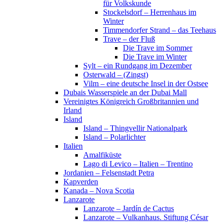
für Volkskunde
Stockelsdorf – Herrenhaus im
Winter
Timmendorfer Strand – das Teehaus
Trave – der Fluß
Die Trave im Sommer
Die Trave im Winter
Sylt – ein Rundgang im Dezember
Osterwald – (Zingst)
Vilm – eine deutsche Insel in der Ostsee
Dubais Wasserspiele an der Dubai Mall
Vereinigtes Königreich Großbritannien und
Irland
Island
Island – Thingvellir Nationalpark
Island – Polarlichter
Italien
Amalfiküste
Lago di Levico – Italien – Trentino
Jordanien – Felsenstadt Petra
Kapverden
Kanada – Nova Scotia
Lanzarote
Lanzarote – Jardín de Cactus
Lanzarote – Vulkanhaus. Stiftung César