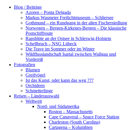
Zum
Blog / Beiträge
Inhalt
Azoren – Ponta Delgada
springen
Markus Wasmeier Freilichtmuseum – Schliersee
Gothmund – ein Rundgang in der alten Fischersiedlung
Norwegen – Bergen-Kirkenes-Bergen – Die klassische
Postschiffroute
Rapsblüte an der Ostsee in Schleswig-Holstein
Schellbruch – NSG Lübeck
Die Trave im Sommer oder im Winter
Wildflusslandschaft Isartal zwischen Wallgau und
Vorderriß
Fotografien
Blumen
Greifvögel
Ist das Kunst, oder kann das weg ???
Orchideen
Schmetterlinge
Reisen – Länderauswahl
Weltweit
Nord- und Südamerika
Boston – Massachusetts
Cape Canaveral – Space Force Station
Charleston (South Carolina)
Cartagena – Kolumbien