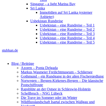
Singapur – a light Marina Bay
Sri Lanka
Immobilien auf Sri Lanka (externer
Anbieter)
Usbekistan Rundreise
Usbekistan – eine Rundreise – Teil 1
Usbekistan – eine Rundreise – Teil 2
Usbekistan – eine Rundreise – Teil 3
Usbekistan – eine Rundreise – Teil 4
Usbekistan – eine Rundreise – Teil 5
stubhan.de
Blog / Beiträge
Azoren – Ponta Delgada
Markus Wasmeier Freilichtmuseum – Schliersee
Gothmund – ein Rundgang in der alten Fischersiedlung
Norwegen – Bergen-Kirkenes-Bergen – Die klassische
Postschiffroute
Rapsblüte an der Ostsee in Schleswig-Holstein
Schellbruch – NSG Lübeck
Die Trave im Sommer oder im Winter
Wildflusslandschaft Isartal zwischen Wallgau und