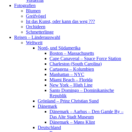
Vorderriß
Fotografien
Blumen
Greifvögel
Ist das Kunst, oder kann das weg ???
Orchideen
Schmetterlinge
Reisen – Länderauswahl
Weltweit
Nord- und Südamerika
Boston – Massachusetts
Cape Canaveral – Space Force Station
Charleston (South Carolina)
Cartagena – Kolumbien
Manhattan – NYC
Miami Beach – Florida
New York – High Line
Santo Domingo – Dominikanische
Republik
Grönland – Prinz Christian Sund
Dänemark
Dänemark – Aarhus – Den Gamle By –
Das Alte Stadt Museum
Dänemark – Møns Klint
Deutschland