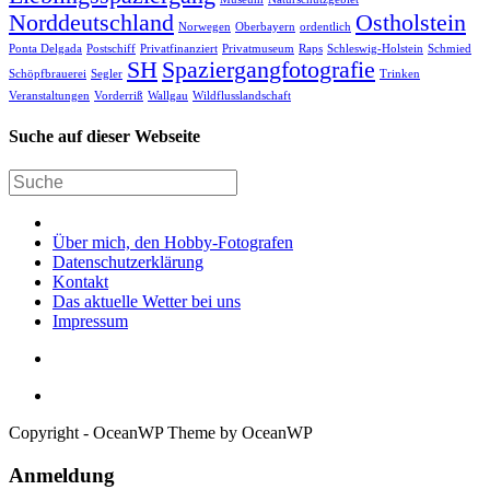
Norddeutschland
Ostholstein
Norwegen
Oberbayern
ordentlich
Ponta Delgada
Postschiff
Privatfinanziert
Privatmuseum
Raps
Schleswig-Holstein
Schmied
SH
Spaziergangfotografie
Schöpfbrauerei
Segler
Trinken
Veranstaltungen
Vorderriß
Wallgau
Wildflusslandschaft
Suche auf dieser Webseite
Über mich, den Hobby-Fotografen
Datenschutzerklärung
Kontakt
Das aktuelle Wetter bei uns
Impressum
Copyright - OceanWP Theme by OceanWP
Anmeldung