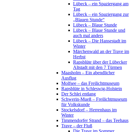
Lübeck – ein Spaziergang am
Tag
Lübeck – ein Spaziergang zur
„Blauen Stunde“
Lübeck – Blaue Stunde
Lübeck – Blaue Stunde und
auch mal anders
Lübeck – Die Hansestadt im
Winter
Märchenwald an der Trave im
Herbst
Rapsblüte über der Lübecker
Altstadt mit den 7 Türmen
Maasholm – Ein abendlicher
Ausflug
Molfsee – das Freilichtmuseum
Rapsblüte in Schleswig-Holstein
Der Schlei entlang
Schwerin-Mueß – Freilichtmuseum
für Volkskunde
Stockelsdorf – Herrenhaus im
Winter
Timmendorfer Strand – das Teehaus
Trave – der Fluß
Die Trave im Sommer