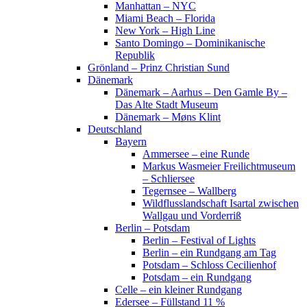
Manhattan – NYC
Miami Beach – Florida
New York – High Line
Santo Domingo – Dominikanische
Republik
Grönland – Prinz Christian Sund
Dänemark
Dänemark – Aarhus – Den Gamle By –
Das Alte Stadt Museum
Dänemark – Møns Klint
Deutschland
Bayern
Ammersee – eine Runde
Markus Wasmeier Freilichtmuseum
– Schliersee
Tegernsee – Wallberg
Wildflusslandschaft Isartal zwischen
Wallgau und Vorderriß
Berlin – Potsdam
Berlin – Festival of Lights
Berlin – ein Rundgang am Tag
Potsdam – Schloss Cecilienhof
Potsdam – ein Rundgang
Celle – ein kleiner Rundgang
Edersee – Füllstand 11 %