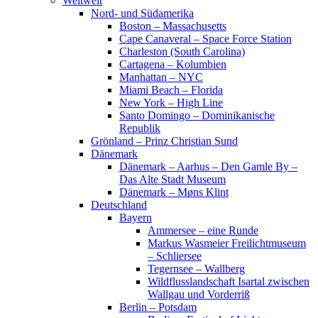
Weltweit
Nord- und Südamerika
Boston – Massachusetts
Cape Canaveral – Space Force Station
Charleston (South Carolina)
Cartagena – Kolumbien
Manhattan – NYC
Miami Beach – Florida
New York – High Line
Santo Domingo – Dominikanische
Republik
Grönland – Prinz Christian Sund
Dänemark
Dänemark – Aarhus – Den Gamle By –
Das Alte Stadt Museum
Dänemark – Møns Klint
Deutschland
Bayern
Ammersee – eine Runde
Markus Wasmeier Freilichtmuseum
– Schliersee
Tegernsee – Wallberg
Wildflusslandschaft Isartal zwischen
Wallgau und Vorderriß
Berlin – Potsdam