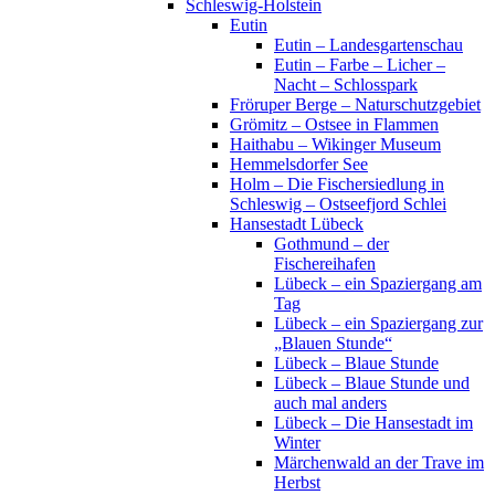
Schleswig-Holstein
Eutin
Eutin – Landesgartenschau
Eutin – Farbe – Licher –
Nacht – Schlosspark
Fröruper Berge – Naturschutzgebiet
Grömitz – Ostsee in Flammen
Haithabu – Wikinger Museum
Hemmelsdorfer See
Holm – Die Fischersiedlung in
Schleswig – Ostseefjord Schlei
Hansestadt Lübeck
Gothmund – der
Fischereihafen
Lübeck – ein Spaziergang am
Tag
Lübeck – ein Spaziergang zur
„Blauen Stunde“
Lübeck – Blaue Stunde
Lübeck – Blaue Stunde und
auch mal anders
Lübeck – Die Hansestadt im
Winter
Märchenwald an der Trave im
Herbst