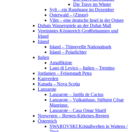
Die Trave im Winter
Sylt – ein Rundgang im Dezember
Osterwald – (Zingst)
Vilm – eine deutsche Insel in der Ostsee
Dubais Wasserspiele an der Dubai Mall
Vereinigtes Königreich Großbritannien und
Irland
Island
Island – Thingvellir Nationalpark
Island – Polarlichter
Italien
Amalfiküste
Lago di Levico – Italien – Trentino
Jordanien – Felsenstadt Petra
Kapverden
Kanada – Nova Scotia
Lanzarote
Lanzarote – Jardín de Cactus
Lanzarote – Vulkanhaus. Stiftung César
Manrique.
Lanzarote – Casa Omar Sharif
Norwegen – Bergen-Kirkenes-Bergen
Österreich
SWAROVSKI Kristallwelten in Wattens /
Tirol