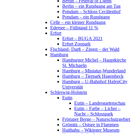
Berlin – Festival of Lights
Berlin – ein Rundgang am Tag
Potsdam – Schloss Cecilienhof
Potsdam – ein Rundgang
Celle – ein kleiner Rundgang
Edersee – Füllstand 11 %
Erfurt
Erfurt – BUGA 2021
Erfurt Zoopark
Fischland- Darß – Zingst – der Wald
Hamburg
Hamburger Michel – Hauptkirche
St. Michaelis
Hamburg – Miniatur-Wunderland
Hamburg – Tierpark Hagenbeck
Hamburg – U-Bahnhof HafenCity
Universität
Schleswig-Holstein
Eutin
Eutin – Landesgartenschau
Eutin – Farbe – Licher –
Nacht – Schlosspark
Fröruper Berge – Naturschutzgebiet
Grömitz – Ostsee in Flammen
Haithabu – Wikinger Museum