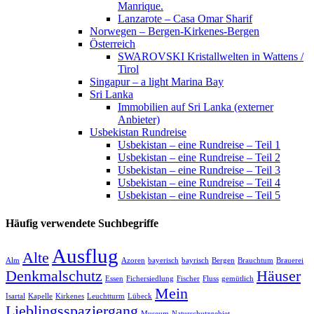
Manrique.
Lanzarote – Casa Omar Sharif
Norwegen – Bergen-Kirkenes-Bergen
Österreich
SWAROVSKI Kristallwelten in Wattens /
Tirol
Singapur – a light Marina Bay
Sri Lanka
Immobilien auf Sri Lanka (externer
Anbieter)
Usbekistan Rundreise
Usbekistan – eine Rundreise – Teil 1
Usbekistan – eine Rundreise – Teil 2
Usbekistan – eine Rundreise – Teil 3
Usbekistan – eine Rundreise – Teil 4
Usbekistan – eine Rundreise – Teil 5
Häufig verwendete Suchbegriffe
Ausflug
Alte
Alm
Azoren
bayerisch
bayrisch
Bergen
Brauchtum
Brauerei
Denkmalschutz
Häuser
Essen
Fichersiedlung
Fischer
Fluss
gemütlich
Mein
Isartal
Kapelle
Kirkenes
Leuchtturm
Lübeck
Lieblingsspaziergang
Museum
Naturschutzgebiet