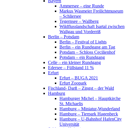
Bayern
Ammersee – eine Runde
Markus Wasmeier Freilichtmuseum
– Schliersee
Tegernsee – Wallberg
Wildflusslandschaft Isartal zwischen
Wallgau und Vorderriß
Berlin – Potsdam
Berlin – Festival of Lights
Berlin – ein Rundgang am Tag
Potsdam – Schloss Cecilienhof
Potsdam – ein Rundgang
Celle – ein kleiner Rundgang
Edersee – Füllstand 11 %
Erfurt
Erfurt – BUGA 2021
Erfurt Zoopark
Fischland- Darß – Zingst – der Wald
Hamburg
Hamburger Michel – Hauptkirche
St. Michaelis
Hamburg – Miniatur-Wunderland
Hamburg – Tierpark Hagenbeck
Hamburg – U-Bahnhof HafenCity
Universität