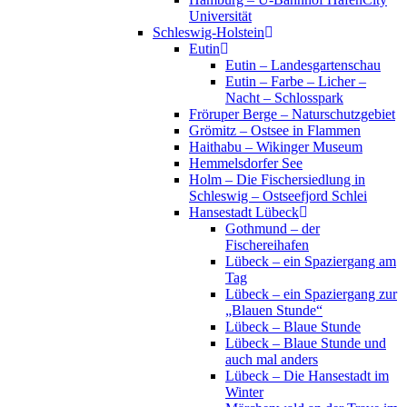
Universität
Schleswig-Holstein
Eutin
Eutin – Landesgartenschau
Eutin – Farbe – Licher –
Nacht – Schlosspark
Fröruper Berge – Naturschutzgebiet
Grömitz – Ostsee in Flammen
Haithabu – Wikinger Museum
Hemmelsdorfer See
Holm – Die Fischersiedlung in
Schleswig – Ostseefjord Schlei
Hansestadt Lübeck
Gothmund – der
Fischereihafen
Lübeck – ein Spaziergang am
Tag
Lübeck – ein Spaziergang zur
„Blauen Stunde“
Lübeck – Blaue Stunde
Lübeck – Blaue Stunde und
auch mal anders
Lübeck – Die Hansestadt im
Winter