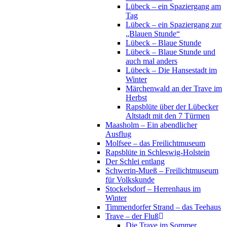
Lübeck – ein Spaziergang am
Tag
Lübeck – ein Spaziergang zur
„Blauen Stunde“
Lübeck – Blaue Stunde
Lübeck – Blaue Stunde und
auch mal anders
Lübeck – Die Hansestadt im
Winter
Märchenwald an der Trave im
Herbst
Rapsblüte über der Lübecker
Altstadt mit den 7 Türmen
Maasholm – Ein abendlicher
Ausflug
Molfsee – das Freilichtmuseum
Rapsblüte in Schleswig-Holstein
Der Schlei entlang
Schwerin-Mueß – Freilichtmuseum
für Volkskunde
Stockelsdorf – Herrenhaus im
Winter
Timmendorfer Strand – das Teehaus
Trave – der Fluß
Die Trave im Sommer