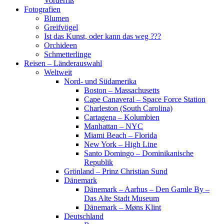
Vorderriß
Fotografien
Blumen
Greifvögel
Ist das Kunst, oder kann das weg ???
Orchideen
Schmetterlinge
Reisen – Länderauswahl
Weltweit
Nord- und Südamerika
Boston – Massachusetts
Cape Canaveral – Space Force Station
Charleston (South Carolina)
Cartagena – Kolumbien
Manhattan – NYC
Miami Beach – Florida
New York – High Line
Santo Domingo – Dominikanische
Republik
Grönland – Prinz Christian Sund
Dänemark
Dänemark – Aarhus – Den Gamle By –
Das Alte Stadt Museum
Dänemark – Møns Klint
Deutschland