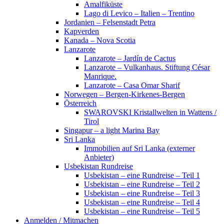
Amalfiküste
Lago di Levico – Italien – Trentino
Jordanien – Felsenstadt Petra
Kapverden
Kanada – Nova Scotia
Lanzarote
Lanzarote – Jardín de Cactus
Lanzarote – Vulkanhaus. Stiftung César
Manrique.
Lanzarote – Casa Omar Sharif
Norwegen – Bergen-Kirkenes-Bergen
Österreich
SWAROVSKI Kristallwelten in Wattens /
Tirol
Singapur – a light Marina Bay
Sri Lanka
Immobilien auf Sri Lanka (externer
Anbieter)
Usbekistan Rundreise
Usbekistan – eine Rundreise – Teil 1
Usbekistan – eine Rundreise – Teil 2
Usbekistan – eine Rundreise – Teil 3
Usbekistan – eine Rundreise – Teil 4
Usbekistan – eine Rundreise – Teil 5
Anmelden / Mitmachen