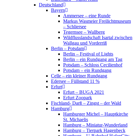
Deutschland
Bayern
Ammersee – eine Runde
Markus Wasmeier Freilichtmuseum
– Schliersee
Tegernsee – Wallberg
Wildflusslandschaft Isartal zwischen
Wallgau und Vorderriß
Berlin – Potsdam
Berlin – Festival of Lights
Berlin – ein Rundgang am Tag
Potsdam – Schloss Cecilienhof
Potsdam – ein Rundgang
Celle – ein kleiner Rundgang
Edersee – Füllstand 11 %
Erfurt
Erfurt – BUGA 2021
Erfurt Zoopark
Fischland- Darß – Zingst – der Wald
Hamburg
Hamburger Michel – Hauptkirche
St. Michaelis
Hamburg – Miniatur-Wunderland
Hamburg – Tierpark Hagenbeck
Hamburg – U-Bahnhof HafenCity