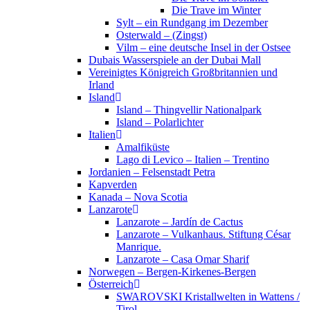
Die Trave im Winter
Sylt – ein Rundgang im Dezember
Osterwald – (Zingst)
Vilm – eine deutsche Insel in der Ostsee
Dubais Wasserspiele an der Dubai Mall
Vereinigtes Königreich Großbritannien und
Irland
Island
Island – Thingvellir Nationalpark
Island – Polarlichter
Italien
Amalfiküste
Lago di Levico – Italien – Trentino
Jordanien – Felsenstadt Petra
Kapverden
Kanada – Nova Scotia
Lanzarote
Lanzarote – Jardín de Cactus
Lanzarote – Vulkanhaus. Stiftung César
Manrique.
Lanzarote – Casa Omar Sharif
Norwegen – Bergen-Kirkenes-Bergen
Österreich
SWAROVSKI Kristallwelten in Wattens /
Tirol