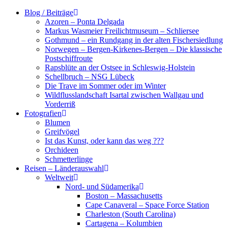
Zum
Blog / Beiträge
Inhalt
Azoren – Ponta Delgada
springen
Markus Wasmeier Freilichtmuseum – Schliersee
Gothmund – ein Rundgang in der alten Fischersiedlung
Norwegen – Bergen-Kirkenes-Bergen – Die klassische
Postschiffroute
Rapsblüte an der Ostsee in Schleswig-Holstein
Schellbruch – NSG Lübeck
Die Trave im Sommer oder im Winter
Wildflusslandschaft Isartal zwischen Wallgau und
Vorderriß
Fotografien
Blumen
Greifvögel
Ist das Kunst, oder kann das weg ???
Orchideen
Schmetterlinge
Reisen – Länderauswahl
Weltweit
Nord- und Südamerika
Boston – Massachusetts
Cape Canaveral – Space Force Station
Charleston (South Carolina)
Cartagena – Kolumbien