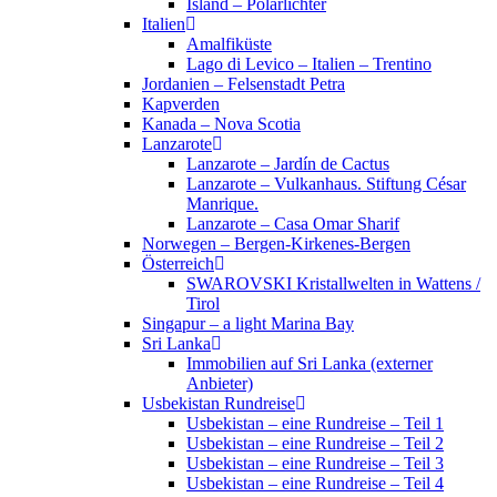
Island – Polarlichter
Italien
Amalfiküste
Lago di Levico – Italien – Trentino
Jordanien – Felsenstadt Petra
Kapverden
Kanada – Nova Scotia
Lanzarote
Lanzarote – Jardín de Cactus
Lanzarote – Vulkanhaus. Stiftung César
Manrique.
Lanzarote – Casa Omar Sharif
Norwegen – Bergen-Kirkenes-Bergen
Österreich
SWAROVSKI Kristallwelten in Wattens /
Tirol
Singapur – a light Marina Bay
Sri Lanka
Immobilien auf Sri Lanka (externer
Anbieter)
Usbekistan Rundreise
Usbekistan – eine Rundreise – Teil 1
Usbekistan – eine Rundreise – Teil 2
Usbekistan – eine Rundreise – Teil 3
Usbekistan – eine Rundreise – Teil 4