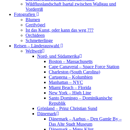
Wildflusslandschaft Isartal zwischen Wallgau und
Vorderriß
Fotografien
Blumen
Greifvögel
Ist das Kunst, oder kann das weg ???
Orchideen
Schmetterlinge
Reisen – Länderauswahl
Weltweit
Nord- und Südamerika
Boston – Massachusetts
Cape Canaveral – Space Force Station
Charleston (South Carolina)
Cartagena – Kolumbien
Manhattan – NYC
Miami Beach – Florida
New York – High Line
Santo Domingo – Dominikanische
Republik
Grönland – Prinz Christian Sund
Dänemark
Dänemark – Aarhus – Den Gamle By –
Das Alte Stadt Museum
Dänemark – Møns Klint