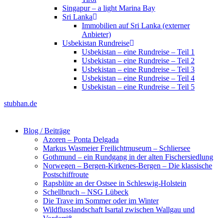
Singapur – a light Marina Bay
Sri Lanka
Immobilien auf Sri Lanka (externer
Anbieter)
Usbekistan Rundreise
Usbekistan – eine Rundreise – Teil 1
Usbekistan – eine Rundreise – Teil 2
Usbekistan – eine Rundreise – Teil 3
Usbekistan – eine Rundreise – Teil 4
Usbekistan – eine Rundreise – Teil 5
stubhan.de
Blog / Beiträge
Azoren – Ponta Delgada
Markus Wasmeier Freilichtmuseum – Schliersee
Gothmund – ein Rundgang in der alten Fischersiedlung
Norwegen – Bergen-Kirkenes-Bergen – Die klassische
Postschiffroute
Rapsblüte an der Ostsee in Schleswig-Holstein
Schellbruch – NSG Lübeck
Die Trave im Sommer oder im Winter
Wildflusslandschaft Isartal zwischen Wallgau und