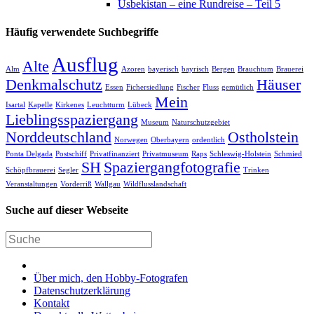
Usbekistan – eine Rundreise – Teil 5
Häufig verwendete Suchbegriffe
Ausflug
Alte
Alm
Azoren
bayerisch
bayrisch
Bergen
Brauchtum
Brauerei
Denkmalschutz
Häuser
Essen
Fichersiedlung
Fischer
Fluss
gemütlich
Mein
Isartal
Kapelle
Kirkenes
Leuchtturm
Lübeck
Lieblingsspaziergang
Museum
Naturschutzgebiet
Norddeutschland
Ostholstein
Norwegen
Oberbayern
ordentlich
Ponta Delgada
Postschiff
Privatfinanziert
Privatmuseum
Raps
Schleswig-Holstein
Schmied
SH
Spaziergangfotografie
Schöpfbrauerei
Segler
Trinken
Veranstaltungen
Vorderriß
Wallgau
Wildflusslandschaft
Suche auf dieser Webseite
Über mich, den Hobby-Fotografen
Datenschutzerklärung
Kontakt