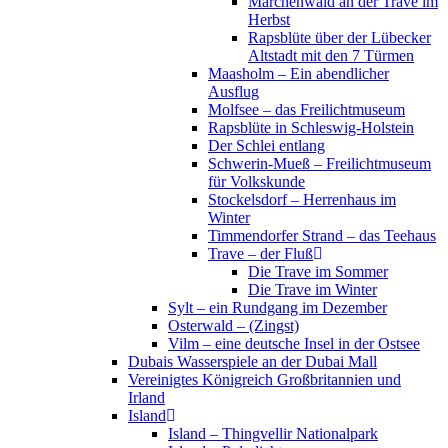
Märchenwald an der Trave im
Herbst
Rapsblüte über der Lübecker
Altstadt mit den 7 Türmen
Maasholm – Ein abendlicher
Ausflug
Molfsee – das Freilichtmuseum
Rapsblüte in Schleswig-Holstein
Der Schlei entlang
Schwerin-Mueß – Freilichtmuseum
für Volkskunde
Stockelsdorf – Herrenhaus im
Winter
Timmendorfer Strand – das Teehaus
Trave – der Fluß
Die Trave im Sommer
Die Trave im Winter
Sylt – ein Rundgang im Dezember
Osterwald – (Zingst)
Vilm – eine deutsche Insel in der Ostsee
Dubais Wasserspiele an der Dubai Mall
Vereinigtes Königreich Großbritannien und
Irland
Island
Island – Thingvellir Nationalpark