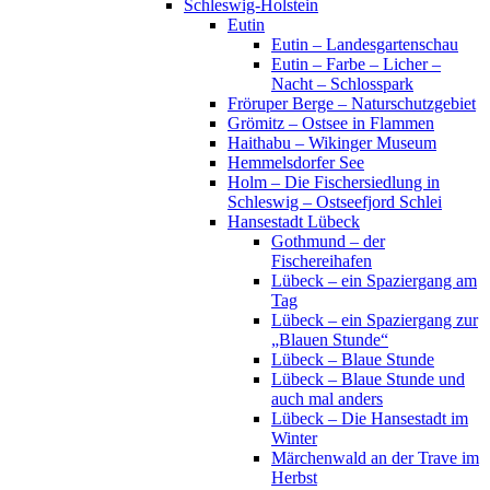
Schleswig-Holstein
Eutin
Eutin – Landesgartenschau
Eutin – Farbe – Licher –
Nacht – Schlosspark
Fröruper Berge – Naturschutzgebiet
Grömitz – Ostsee in Flammen
Haithabu – Wikinger Museum
Hemmelsdorfer See
Holm – Die Fischersiedlung in
Schleswig – Ostseefjord Schlei
Hansestadt Lübeck
Gothmund – der
Fischereihafen
Lübeck – ein Spaziergang am
Tag
Lübeck – ein Spaziergang zur
„Blauen Stunde“
Lübeck – Blaue Stunde
Lübeck – Blaue Stunde und
auch mal anders
Lübeck – Die Hansestadt im
Winter
Märchenwald an der Trave im
Herbst