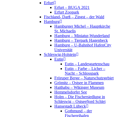
Erfurt
Erfurt – BUGA 2021
Erfurt Zoopark
Fischland- Darß – Zingst – der Wald
Hamburg
Hamburger Michel – Hauptkirche
St. Michaelis
Hamburg – Miniatur-Wunderland
Hamburg – Tierpark Hagenbeck
Hamburg – U-Bahnhof HafenCity
Universität
Schleswig-Holstein
Eutin
Eutin – Landesgartenschau
Eutin – Farbe – Licher –
Nacht – Schlosspark
Fröruper Berge – Naturschutzgebiet
Grömitz – Ostsee in Flammen
Haithabu – Wikinger Museum
Hemmelsdorfer See
Holm – Die Fischersiedlung in
Schleswig – Ostseefjord Schlei
Hansestadt Lübeck
Gothmund – der
Fischereihafen