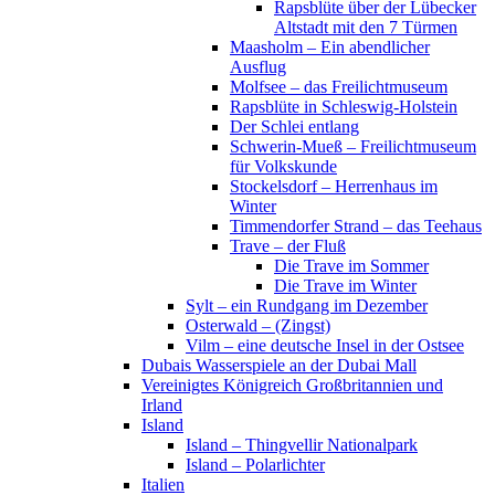
Rapsblüte über der Lübecker
Altstadt mit den 7 Türmen
Maasholm – Ein abendlicher
Ausflug
Molfsee – das Freilichtmuseum
Rapsblüte in Schleswig-Holstein
Der Schlei entlang
Schwerin-Mueß – Freilichtmuseum
für Volkskunde
Stockelsdorf – Herrenhaus im
Winter
Timmendorfer Strand – das Teehaus
Trave – der Fluß
Die Trave im Sommer
Die Trave im Winter
Sylt – ein Rundgang im Dezember
Osterwald – (Zingst)
Vilm – eine deutsche Insel in der Ostsee
Dubais Wasserspiele an der Dubai Mall
Vereinigtes Königreich Großbritannien und
Irland
Island
Island – Thingvellir Nationalpark
Island – Polarlichter
Italien