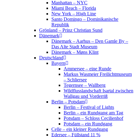
Manhattan – NYC
Miami Beach – Florida
New York – High Line
Santo Domingo – Dominikanische
Republik
Grönland – Prinz Christian Sund
Dänemark
Dänemark – Aarhus – Den Gamle By –
Das Alte Stadt Museum
Dänemark – Møns Klint
Deutschland
Bayern
Ammersee – eine Runde
Markus Wasmeier Freilichtmuseum
– Schliersee
Tegernsee – Wallberg
Wildflusslandschaft Isartal zwischen
Wallgau und Vorderriß
Berlin – Potsdam
Berlin – Festival of Lights
Berlin – ein Rundgang am Tag
Potsdam – Schloss Cecilienhof
Potsdam – ein Rundgang
Celle – ein kleiner Rundgang
Edersee – Füllstand 11 %