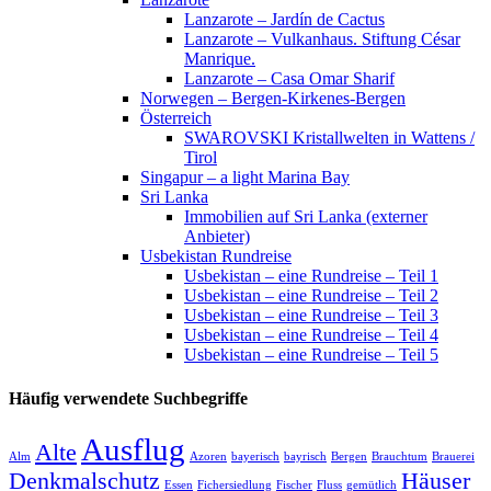
Lanzarote – Jardín de Cactus
Lanzarote – Vulkanhaus. Stiftung César
Manrique.
Lanzarote – Casa Omar Sharif
Norwegen – Bergen-Kirkenes-Bergen
Österreich
SWAROVSKI Kristallwelten in Wattens /
Tirol
Singapur – a light Marina Bay
Sri Lanka
Immobilien auf Sri Lanka (externer
Anbieter)
Usbekistan Rundreise
Usbekistan – eine Rundreise – Teil 1
Usbekistan – eine Rundreise – Teil 2
Usbekistan – eine Rundreise – Teil 3
Usbekistan – eine Rundreise – Teil 4
Usbekistan – eine Rundreise – Teil 5
Häufig verwendete Suchbegriffe
Ausflug
Alte
Alm
Azoren
bayerisch
bayrisch
Bergen
Brauchtum
Brauerei
Denkmalschutz
Häuser
Essen
Fichersiedlung
Fischer
Fluss
gemütlich