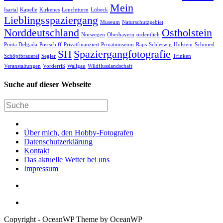
Mein
Isartal
Kapelle
Kirkenes
Leuchtturm
Lübeck
Lieblingsspaziergang
Museum
Naturschutzgebiet
Norddeutschland
Ostholstein
Norwegen
Oberbayern
ordentlich
Ponta Delgada
Postschiff
Privatfinanziert
Privatmuseum
Raps
Schleswig-Holstein
Schmied
SH
Spaziergangfotografie
Schöpfbrauerei
Segler
Trinken
Veranstaltungen
Vorderriß
Wallgau
Wildflusslandschaft
Suche auf dieser Webseite
Über mich, den Hobby-Fotografen
Datenschutzerklärung
Kontakt
Das aktuelle Wetter bei uns
Impressum
Copyright - OceanWP Theme by OceanWP