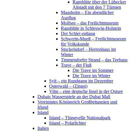
Rapsblüte über der Lübecker
Altstadt mit den 7 Türmen
Maasholm – Ein abendlicher
Ausflug
Molfsee – das Freilichtmuseum
Rapsblüte in Schleswig-Holstein
Der Schlei entlang
Schwerin-Mueß – Freilichtmuseum
für Volkskunde
Stockelsdorf – Herrenhaus im
Winter
Timmendorfer Strand – das Teehaus
Trave – der Fluß
Die Trave im Sommer
Die Trave im Winter
Sylt – ein Rundgang im Dezember
Osterwald – (Zingst)
Vilm – eine deutsche Insel in der Ostsee
Dubais Wasserspiele an der Dubai Mall
Vereinigtes Königreich Großbritannien und
Irland
Island
Island – Thingvellir Nationalpark
Island – Polarlichter
Italien