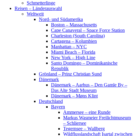
Schmetterlinge
Reisen – Länderauswahl
Weltweit
Nord- und Südamerika
Boston – Massachusetts
Cape Canaveral – Space Force Station
Charleston (South Carolina)
Cartagena – Kolumbien
Manhattan – NYC
Miami Beach – Florida
New York – High Line
Santo Domingo – Dominikanische
Republik
Grönland – Prinz Christian Sund
Dänemark
Dänemark – Aarhus – Den Gamle By –
Das Alte Stadt Museum
Dänemark – Møns Klint
Deutschland
Bayern
Ammersee – eine Runde
Markus Wasmeier Freilichtmuseum
– Schliersee
Tegernsee – Wallberg
Wildflusslandschaft Isartal zwischen