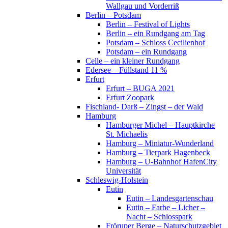
Wallgau und Vorderriß
Berlin – Potsdam
Berlin – Festival of Lights
Berlin – ein Rundgang am Tag
Potsdam – Schloss Cecilienhof
Potsdam – ein Rundgang
Celle – ein kleiner Rundgang
Edersee – Füllstand 11 %
Erfurt
Erfurt – BUGA 2021
Erfurt Zoopark
Fischland- Darß – Zingst – der Wald
Hamburg
Hamburger Michel – Hauptkirche
St. Michaelis
Hamburg – Miniatur-Wunderland
Hamburg – Tierpark Hagenbeck
Hamburg – U-Bahnhof HafenCity
Universität
Schleswig-Holstein
Eutin
Eutin – Landesgartenschau
Eutin – Farbe – Licher –
Nacht – Schlosspark
Fröruper Berge – Naturschutzgebiet