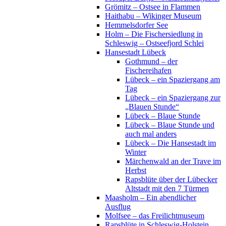
Grömitz – Ostsee in Flammen
Haithabu – Wikinger Museum
Hemmelsdorfer See
Holm – Die Fischersiedlung in
Schleswig – Ostseefjord Schlei
Hansestadt Lübeck
Gothmund – der
Fischereihafen
Lübeck – ein Spaziergang am
Tag
Lübeck – ein Spaziergang zur
„Blauen Stunde“
Lübeck – Blaue Stunde
Lübeck – Blaue Stunde und
auch mal anders
Lübeck – Die Hansestadt im
Winter
Märchenwald an der Trave im
Herbst
Rapsblüte über der Lübecker
Altstadt mit den 7 Türmen
Maasholm – Ein abendlicher
Ausflug
Molfsee – das Freilichtmuseum
Rapsblüte in Schleswig-Holstein