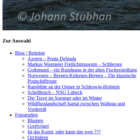
Zur Auswahl
Blog / Beiträge
Azoren – Ponta Delgada
Markus Wasmeier Freilichtmuseum – Schliersee
Gothmund – ein Rundgang in der alten Fischersiedlung
Norwegen – Bergen-Kirkenes-Bergen – Die klassische
Postschiffroute
Rapsblüte an der Ostsee in Schleswig-Holstein
Schellbruch – NSG Lübeck
Die Trave im Sommer oder im Winter
Wildflusslandschaft Isartal zwischen Wallgau und
Vorderriß
Fotografien
Blumen
Greifvögel
Ist das Kunst, oder kann das weg ???
Orchideen