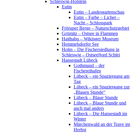
Schleswig-Holstein
Eutin
Eutin – Landesgartenschau
Eutin – Farbe – Licher –
Nacht – Schlosspark
Fröruper Berge – Naturschutzgebiet
Grömitz – Ostsee in Flammen
Haithabu – Wikinger Museum
Hemmelsdorfer See
Holm – Die Fischersiedlung in
Schleswig – Ostseefjord Schlei
Hansestadt Lübeck
Gothmund – der
Fischereihafen
Lübeck – ein Spaziergang am
Tag
Lübeck – ein Spaziergang zur
„Blauen Stunde“
Lübeck – Blaue Stunde
Lübeck – Blaue Stunde und
auch mal anders
Lübeck – Die Hansestadt im
Winter
Märchenwald an der Trave im
Herbst