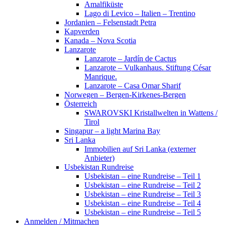
Amalfiküste
Lago di Levico – Italien – Trentino
Jordanien – Felsenstadt Petra
Kapverden
Kanada – Nova Scotia
Lanzarote
Lanzarote – Jardín de Cactus
Lanzarote – Vulkanhaus. Stiftung César
Manrique.
Lanzarote – Casa Omar Sharif
Norwegen – Bergen-Kirkenes-Bergen
Österreich
SWAROVSKI Kristallwelten in Wattens /
Tirol
Singapur – a light Marina Bay
Sri Lanka
Immobilien auf Sri Lanka (externer
Anbieter)
Usbekistan Rundreise
Usbekistan – eine Rundreise – Teil 1
Usbekistan – eine Rundreise – Teil 2
Usbekistan – eine Rundreise – Teil 3
Usbekistan – eine Rundreise – Teil 4
Usbekistan – eine Rundreise – Teil 5
Anmelden / Mitmachen