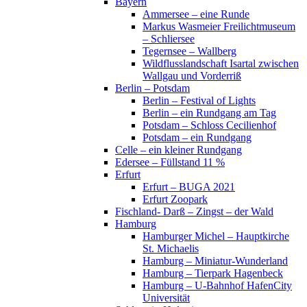
Bayern
Ammersee – eine Runde
Markus Wasmeier Freilichtmuseum
– Schliersee
Tegernsee – Wallberg
Wildflusslandschaft Isartal zwischen
Wallgau und Vorderriß
Berlin – Potsdam
Berlin – Festival of Lights
Berlin – ein Rundgang am Tag
Potsdam – Schloss Cecilienhof
Potsdam – ein Rundgang
Celle – ein kleiner Rundgang
Edersee – Füllstand 11 %
Erfurt
Erfurt – BUGA 2021
Erfurt Zoopark
Fischland- Darß – Zingst – der Wald
Hamburg
Hamburger Michel – Hauptkirche
St. Michaelis
Hamburg – Miniatur-Wunderland
Hamburg – Tierpark Hagenbeck
Hamburg – U-Bahnhof HafenCity
Universität