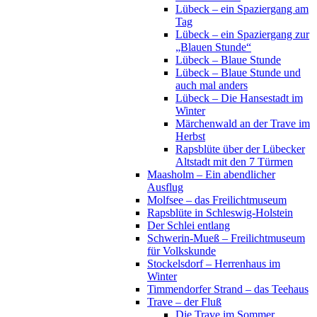
Lübeck – ein Spaziergang am
Tag
Lübeck – ein Spaziergang zur
„Blauen Stunde“
Lübeck – Blaue Stunde
Lübeck – Blaue Stunde und
auch mal anders
Lübeck – Die Hansestadt im
Winter
Märchenwald an der Trave im
Herbst
Rapsblüte über der Lübecker
Altstadt mit den 7 Türmen
Maasholm – Ein abendlicher
Ausflug
Molfsee – das Freilichtmuseum
Rapsblüte in Schleswig-Holstein
Der Schlei entlang
Schwerin-Mueß – Freilichtmuseum
für Volkskunde
Stockelsdorf – Herrenhaus im
Winter
Timmendorfer Strand – das Teehaus
Trave – der Fluß
Die Trave im Sommer