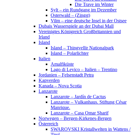
Die Trave im Winter
Sylt – ein Rundgang im Dezember
Osterwald – (Zingst)
Vilm – eine deutsche Insel in der Ostsee
Dubais Wasserspiele an der Dubai Mall
Vereinigtes Königreich Großbritannien und
Irland
Island
Island – Thingvellir Nationalpark
Island – Polarlichter
Italien
Amalfiküste
Lago di Levico – Italien – Trentino
Jordanien – Felsenstadt Petra
Kapverden
Kanada – Nova Scotia
Lanzarote
Lanzarote – Jardín de Cactus
Lanzarote – Vulkanhaus. Stiftung César
Manrique.
Lanzarote – Casa Omar Sharif
Norwegen – Bergen-Kirkenes-Bergen
Österreich
SWAROVSKI Kristallwelten in Wattens /
Tirol