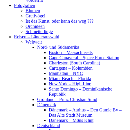
Vorderriß
Fotografien
Blumen
Greifvögel
Ist das Kunst, oder kann das weg ???
Orchideen
Schmetterlinge
Reisen – Länderauswahl
Weltweit
Nord- und Südamerika
Boston – Massachusetts
Cape Canaveral – Space Force Station
Charleston (South Carolina)
Cartagena – Kolumbien
Manhattan – NYC
Miami Beach – Florida
New York – High Line
Santo Domingo – Dominikanische
Republik
Grönland – Prinz Christian Sund
Dänemark
Dänemark – Aarhus – Den Gamle By –
Das Alte Stadt Museum
Dänemark – Møns Klint
Deutschland