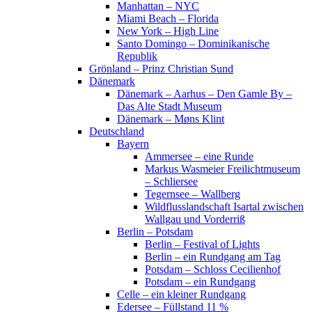
Manhattan – NYC
Miami Beach – Florida
New York – High Line
Santo Domingo – Dominikanische
Republik
Grönland – Prinz Christian Sund
Dänemark
Dänemark – Aarhus – Den Gamle By –
Das Alte Stadt Museum
Dänemark – Møns Klint
Deutschland
Bayern
Ammersee – eine Runde
Markus Wasmeier Freilichtmuseum
– Schliersee
Tegernsee – Wallberg
Wildflusslandschaft Isartal zwischen
Wallgau und Vorderriß
Berlin – Potsdam
Berlin – Festival of Lights
Berlin – ein Rundgang am Tag
Potsdam – Schloss Cecilienhof
Potsdam – ein Rundgang
Celle – ein kleiner Rundgang
Edersee – Füllstand 11 %