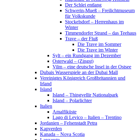
Der Schlei entlang
Schwerin-Mueß – Freilichtmuseum
für Volkskunde
Stockelsdorf – Herrenhaus im
Winter
Timmendorfer Strand – das Teehaus
Trave – der Fluß
Die Trave im Sommer
Die Trave im Winter
Sylt – ein Rundgang im Dezember
Osterwald – (Zingst)
Vilm – eine deutsche Insel in der Ostsee
Dubais Wasserspiele an der Dubai Mall
Vereinigtes Königreich Großbritannien und
Irland
Island
Island – Thingvellir Nationalpark
Island – Polarlichter
Italien
Amalfiküste
Lago di Levico – Italien – Trentino
Jordanien – Felsenstadt Petra
Kapverden
Kanada – Nova Scotia
Lanzarote