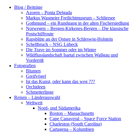
Zum
Blog / Beiträge
Inhalt
Azoren – Ponta Delgada
springen
Markus Wasmeier Freilichtmuseum – Schliersee
Gothmund – ein Rundgang in der alten Fischersiedlung
Norwegen – Bergen-Kirkenes-Bergen – Die klassische
Postschiffroute
Rapsblüte an der Ostsee in Schleswig-Holstein
Schellbruch – NSG Lübeck
Die Trave im Sommer oder im Winter
Wildflusslandschaft Isartal zwischen Wallgau und
Vorderriß
Fotografien
Blumen
Greifvögel
Ist das Kunst, oder kann das weg ???
Orchideen
Schmetterlinge
Reisen – Länderauswahl
Weltweit
Nord- und Südamerika
Boston – Massachusetts
Cape Canaveral – Space Force Station
Charleston (South Carolina)
Cartagena – Kolumbien