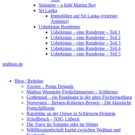
Singapur – a light Marina Bay
Sri Lanka
Immobilien auf Sri Lanka (externer
Anbieter)
Usbekistan Rundreise
Usbekistan – eine Rundreise – Teil 1
Usbekistan – eine Rundreise – Teil 2
Usbekistan – eine Rundreise – Teil 3
Usbekistan – eine Rundreise – Teil 4
Usbekistan – eine Rundreise – Teil 5
stubhan.de
Blog / Beiträge
Azoren – Ponta Delgada
Markus Wasmeier Freilichtmuseum – Schliersee
Gothmund – ein Rundgang in der alten Fischersiedlung
Norwegen – Bergen-Kirkenes-Bergen – Die klassische
Postschiffroute
Rapsblüte an der Ostsee in Schleswig-Holstein
Schellbruch – NSG Lübeck
Die Trave im Sommer oder im Winter
Wildflusslandschaft Isartal zwischen Wallgau und