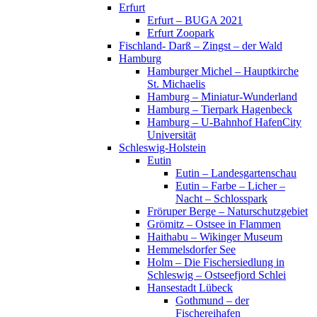
Erfurt
Erfurt – BUGA 2021
Erfurt Zoopark
Fischland- Darß – Zingst – der Wald
Hamburg
Hamburger Michel – Hauptkirche
St. Michaelis
Hamburg – Miniatur-Wunderland
Hamburg – Tierpark Hagenbeck
Hamburg – U-Bahnhof HafenCity
Universität
Schleswig-Holstein
Eutin
Eutin – Landesgartenschau
Eutin – Farbe – Licher –
Nacht – Schlosspark
Fröruper Berge – Naturschutzgebiet
Grömitz – Ostsee in Flammen
Haithabu – Wikinger Museum
Hemmelsdorfer See
Holm – Die Fischersiedlung in
Schleswig – Ostseefjord Schlei
Hansestadt Lübeck
Gothmund – der
Fischereihafen